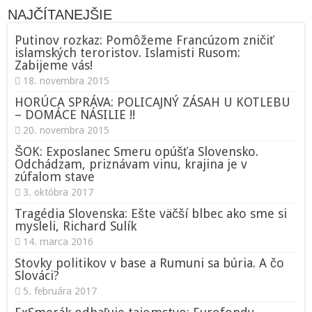
NAJČÍTANEJŠIE
Putinov rozkaz: Pomôžeme Francúzom zničiť
islamských teroristov. Islamisti Rusom:
Zabijeme vás!
18. novembra 2015
HORÚCA SPRÁVA: POLICAJNÝ ZÁSAH U KOTLEBU
– DOMÁCE NÁSILIE !!
20. novembra 2015
ŠOK: Exposlanec Smeru opúšťa Slovensko.
Odchádzam, priznávam vinu, krajina je v
zúfalom stave
3. októbra 2017
Tragédia Slovenska: Ešte väčší blbec ako sme si
mysleli, Richard Sulík
14. marca 2016
Stovky politikov v base a Rumuni sa búria. A čo
Slováci?
5. februára 2017