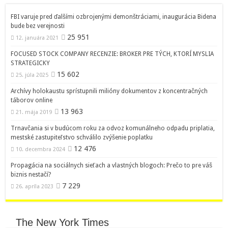
FBI varuje pred ďalšími ozbrojenými demonštráciami, inaugurácia Bidena
bude bez verejnosti
25 951
12. januára 2021
FOCUSED STOCK COMPANY RECENZIE: BROKER PRE TÝCH, KTORÍ MYSLIA
STRATEGICKY
15 602
25. júla 2025
Archívy holokaustu sprístupnili milióny dokumentov z koncentračných
táborov online
13 963
21. mája 2019
Trnavčania si v budúcom roku za odvoz komunálneho odpadu priplatia,
mestské zastupiteľstvo schválilo zvýšenie poplatku
12 476
10. decembra 2024
Propagácia na sociálnych sieťach a vlastných blogoch: Prečo to pre váš
biznis nestačí?
7 229
26. apríla 2023
The New York Times