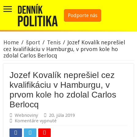
Podporte nás
Home
/
šport
/
Tenis
/
Jozef Kovalík neprešiel
cez kvalifikáciu v Hamburgu, v prvom kole ho
zdolal Carlos Berlocq
Jozef Kovalík neprešiel cez
kvalifikáciu v Hamburgu, v
prvom kole ho zdolal Carlos
Berlocq
Webnoviny
20. júla 2019
na
Komentáre vypnuté
Jozef
Kovalík
neprešiel