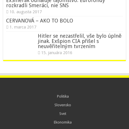
ExSmerák odhaľuje tajomstvo: Eurofondy
rozkradli Smeráci, nie SNS
10. augusta 2017
CERVANOVÁ – AKO TO BOLO
1. marca 2017
Hitler se nezastřelil, vše bylo úplně
jinak. Exšpion CIA přišel s
neuvěřitelným tvrzením
15. januára 2016
Politika
Slovensko
Svet
Ekonomika