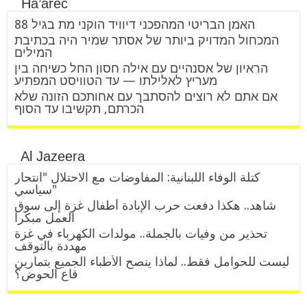
Ha’arec
האמן הבריטי המהפכני דיוויד הוקני מת בגיל 88
המכחול המדויק ביותר של אסתר שמיר היה בכתיבת
המילים
הראיון של אסנהיים עם אילה חסון החל כשיחה בין
מעריץ לאלילתו — עד הטוויסט המפתיע
אם אתם לא רוצים להסתבך עם אחותכם הזונה שלא
הכרתם, תקשיבו עד הסוף
Al Jazeera
كتلة الوفاء اللبنانية: المفاوضات مع الاحتلال "انتحار
سياسي"
شاهد.. هكذا دفعت حرب الإبادة أطفال غزة إلى سوق
العمل مبكرا
تحذير من وفيات بالجملة.. مولدات الكهرباء في غزة
مهددة بالتوقف
ليست للحوامل فقط.. لماذا ينصح الأطباء الجميع بتمارين
قاع الحوض؟