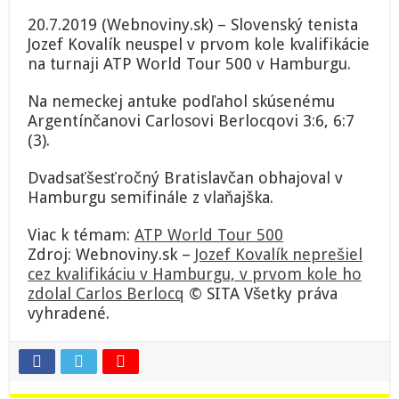
cez
20.7.2019 (Webnoviny.sk) – Slovenský tenista
kvalifikáciu
Jozef Kovalík neuspel v prvom kole kvalifikácie
v
na turnaji ATP World Tour 500 v Hamburgu.
Hamburgu,
v
prvom
Na nemeckej antuke podľahol skúsenému
kole
Argentínčanovi Carlosovi Berlocqovi 3:6, 6:7
ho
(3).
zdolal
Carlos
Dvadsaťšesťročný Bratislavčan obhajoval v
Berlocq
Hamburgu semifinále z vlaňajška.
Viac k témam:
ATP World Tour 500
Zdroj: Webnoviny.sk –
Jozef Kovalík neprešiel
cez kvalifikáciu v Hamburgu, v prvom kole ho
zdolal Carlos Berlocq
© SITA Všetky práva
vyhradené.