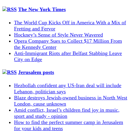
The New York Times
The World Cup Kicks Off in America With a Mix of
Fretting and Fervor
Hockney’s Sense of Style Never Wavered
Opera Company Sues to Collect $17 Million From
the Kennedy Center
Anti-Immigrant Riots after Belfast Stabbing Leave
City on Edge
Jerusalem posts
Hezbollah confident any US-Iran deal will include
Lebanon, politician says
Blaze destroys Jewish-owned business in North West
London, cause unknown
Amid conflict, Israel’s children find joy in music,
sport and study - opinion
How to find the perfect summer camp in Jerusalem
for your kids and teens