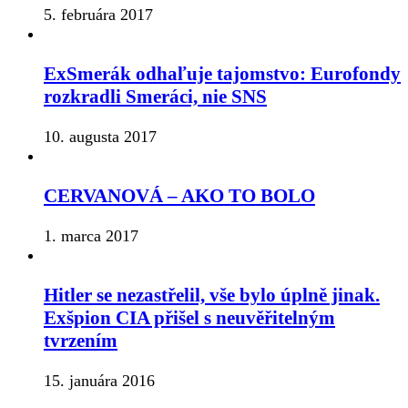
5. februára 2017
ExSmerák odhaľuje tajomstvo: Eurofondy
rozkradli Smeráci, nie SNS
10. augusta 2017
CERVANOVÁ – AKO TO BOLO
1. marca 2017
Hitler se nezastřelil, vše bylo úplně jinak.
Exšpion CIA přišel s neuvěřitelným
tvrzením
15. januára 2016