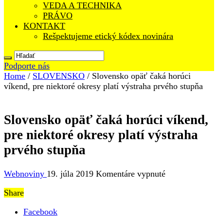
VEDA A TECHNIKA
PRÁVO
KONTAKT
Rešpektujeme etický kódex novinára
Podporte nás
Home
/
SLOVENSKO
/
Slovensko opäť čaká horúci
víkend, pre niektoré okresy platí výstraha prvého stupňa
Slovensko opäť čaká horúci víkend,
pre niektoré okresy platí výstraha
prvého stupňa
na
Webnoviny
19. júla 2019
Komentáre vypnuté
Slovensko
Share
opäť
čaká
Facebook
horúci