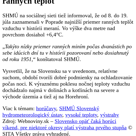
ranných teplôt
SHMÚ na sociálnej sieti tiež informoval, že od 8. do 19.
júla zaznamenali v Poprade najnižší priemer ranných teplôt
vzduchu v histórii meraní. Vo výške dva metre nad
povrchom dosiahol +6,4°C.
„
Takýto nízky priemer ranných miním počas dvanástich po
sebe idúcich dní tu v histórii pozorovaní nebo dosiahnutý
od roku 1951,
“ konštatoval SHMÚ.
Vysvetlil, že na Slovensku sa v uvedenom, relatívne
suchom, období tvorili dobré podmienky na ochladzovanie
počas noci. K výraznému poklesu nočnej teploty vzduchu
dochádzalo najmä v dolinách a kotlinách na severe a
východe územia a tiež aj na Horehroní.
Viac k témam:
horúčavy
,
SHMÚ Slovenský
hydrometeorologický ústav
,
vysoké teploty
,
výstrahy
Zdroj: Webnoviny.sk –
Slovensko opäť čaká horúci
víkend, pre niektoré okresy platí výstraha prvého stupňa
©
SITA Všetky práva vyhradené.