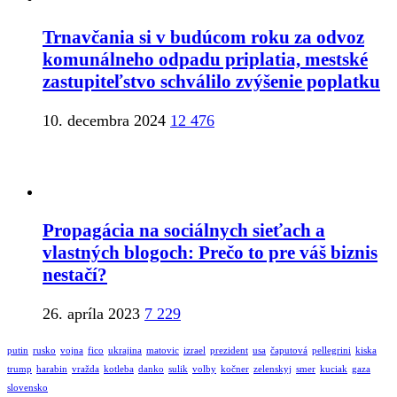
Trnavčania si v budúcom roku za odvoz
komunálneho odpadu priplatia, mestské
zastupiteľstvo schválilo zvýšenie poplatku
10. decembra 2024
12 476
Propagácia na sociálnych sieťach a
vlastných blogoch: Prečo to pre váš biznis
nestačí?
26. apríla 2023
7 229
putin
rusko
vojna
fico
ukrajina
matovic
izrael
prezident
usa
čaputová
pellegrini
kiska
trump
harabin
vražda
kotleba
danko
sulik
volby
kočner
zelenskyj
smer
kuciak
gaza
slovensko