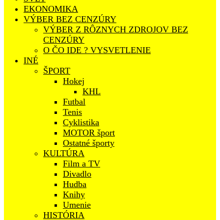
EKONOMIKA
VÝBER BEZ CENZÚRY
VÝBER Z RÔZNYCH ZDROJOV BEZ
CENZÚRY
O ČO IDE ? VYSVETLENIE
INÉ
ŠPORT
Hokej
KHL
Futbal
Tenis
Cyklistika
MOTOR šport
Ostatné športy
KULTÚRA
Film a TV
Divadlo
Hudba
Knihy
Umenie
HISTÓRIA