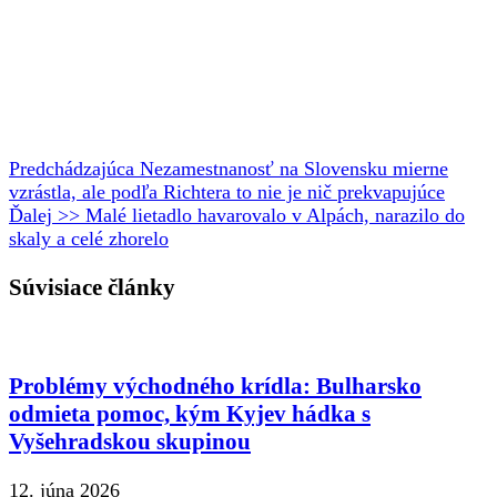
Predchádzajúca
Nezamestnanosť na Slovensku mierne
vzrástla, ale podľa Richtera to nie je nič prekvapujúce
Ďalej >>
Malé lietadlo havarovalo v Alpách, narazilo do
skaly a celé zhorelo
Súvisiace články
Problémy východného krídla: Bulharsko
odmieta pomoc, kým Kyjev hádka s
Vyšehradskou skupinou
12. júna 2026