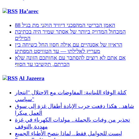
Ha’arec
האמן הבריטי המהפכני דיוויד הוקני מת בגיל 88
המכחול המדויק ביותר של אסתר שמיר היה בכתיבת
המילים
הראיון של אסנהיים עם אילה חסון החל כשיחה בין
מעריץ לאלילתו — עד הטוויסט המפתיע
אם אתם לא רוצים להסתבך עם אחותכם הזונה שלא
הכרתם, תקשיבו עד הסוף
Al Jazeera
كتلة الوفاء اللبنانية: المفاوضات مع الاحتلال "انتحار
سياسي"
شاهد.. هكذا دفعت حرب الإبادة أطفال غزة إلى سوق
العمل مبكرا
تحذير من وفيات بالجملة.. مولدات الكهرباء في غزة
مهددة بالتوقف
ليست للحوامل فقط.. لماذا ينصح الأطباء الجميع