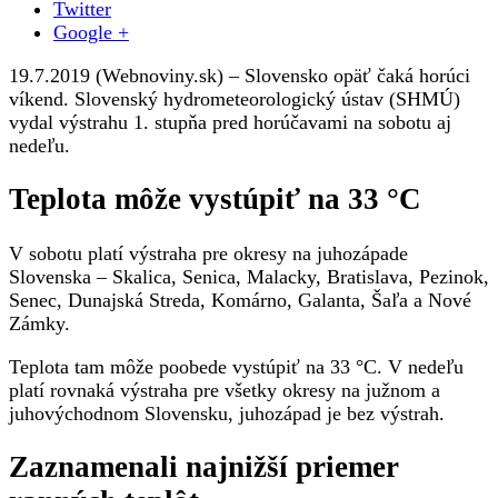
Twitter
víkend,
Google +
pre
niektoré
19.7.2019 (Webnoviny.sk) – Slovensko opäť čaká horúci
okresy
víkend. Slovenský hydrometeorologický ústav (SHMÚ)
platí
vydal výstrahu 1. stupňa pred horúčavami na sobotu aj
výstraha
nedeľu.
prvého
stupňa
Teplota môže vystúpiť na 33 °C
V sobotu platí výstraha pre okresy na juhozápade
Slovenska – Skalica, Senica, Malacky, Bratislava, Pezinok,
Senec, Dunajská Streda, Komárno, Galanta, Šaľa a Nové
Zámky.
Teplota tam môže poobede vystúpiť na 33 °C. V nedeľu
platí rovnaká výstraha pre všetky okresy na južnom a
juhovýchodnom Slovensku, juhozápad je bez výstrah.
Zaznamenali najnižší priemer