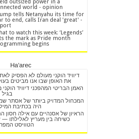
eld outsized power in a
nnected world - opinion
ump tells Netanyahu its time for
r to end, calls Iran deal 'great' -
port
at to watch this week: ‘Legends’
ts the mark as Pride month
rogramming begins
Ha’arec
דיוויד הוקני מעולם לא הפסיק לאת
את האופן שבו אנו מביטים בעו
האמן הבריטי המהפכני דיוויד הוקני 
בגיל 88
המכחול המדויק ביותר של אסתר שמ
היה בכתיבת המיל
הראיון של אסנהיים עם אילה חסון ה
כשיחה בין מעריץ לאלילתו — 
הטוויסט המפת