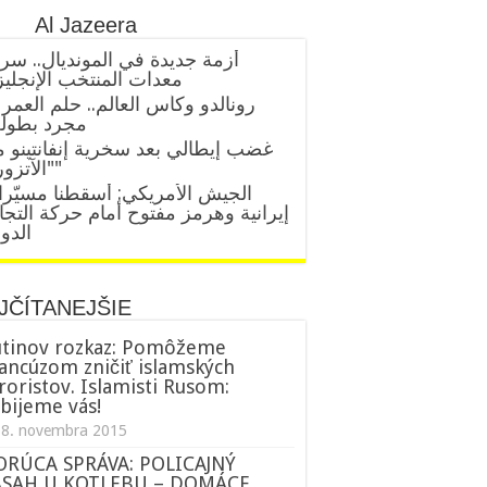
Al Jazeera
أزمة جديدة في المونديال.. سر
معدات المنتخب الإنجلي
رونالدو وكأس العالم.. حلم العمر 
مجرد بطول
غضب إيطالي بعد سخرية إنفانتينو 
"الآتزوري"
الجيش الأمريكي: أسقطنا مسيّر
إيرانية وهرمز مفتوح أمام حركة التجا
الدول
JČÍTANEJŠIE
tinov rozkaz: Pomôžeme
ancúzom zničiť islamských
roristov. Islamisti Rusom:
bijeme vás!
18. novembra 2015
ORÚCA SPRÁVA: POLICAJNÝ
ÁSAH U KOTLEBU – DOMÁCE