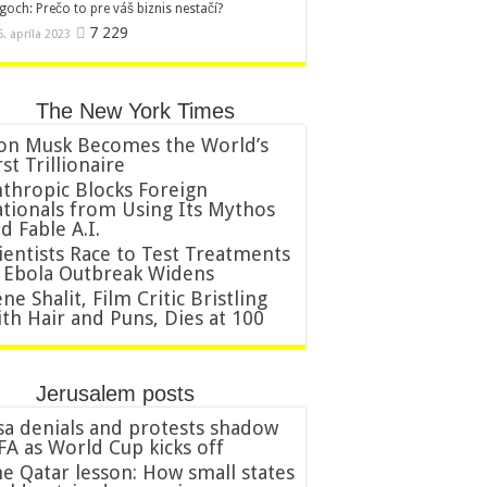
goch: Prečo to pre váš biznis nestačí?
7 229
6. apríla 2023
The New York Times
on Musk Becomes the World’s
rst Trillionaire
thropic Blocks Foreign
tionals from Using Its Mythos
d Fable A.I.
ientists Race to Test Treatments
 Ebola Outbreak Widens
ne Shalit, Film Critic Bristling
th Hair and Puns, Dies at 100
Jerusalem posts
sa denials and protests shadow
FA as World Cup kicks off
e Qatar lesson: How small states