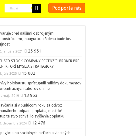
Podporte nás
 varuje pred ďalšími ozbrojenými
onštráciami, inaugurácia Bidena bude bez
ejnosti
25 951
2. januára 2021
CUSED STOCK COMPANY RECENZIE: BROKER PRE
CH, KTORÍ MYSLIA STRATEGICKY
15 602
5. júla 2025
hívy holokaustu sprístupnili milióny dokumentov
oncentračných táborov online
13 963
1. mája 2019
avčania si v budúcom roku za odvoz
unálneho odpadu priplatia, mestské
tupiteľstvo schválilo zvýšenie poplatku
12 476
0. decembra 2024
pagácia na sociálnych sieťach a vlastných