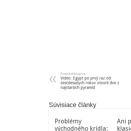
Predchádzajúca
Video: Egypt po prvý raz od
šesťdesiatych rokov otvoril dve z
najstarších pyramíd
Súvisiace články
Problémy
Ani p
východného krídla:
klas