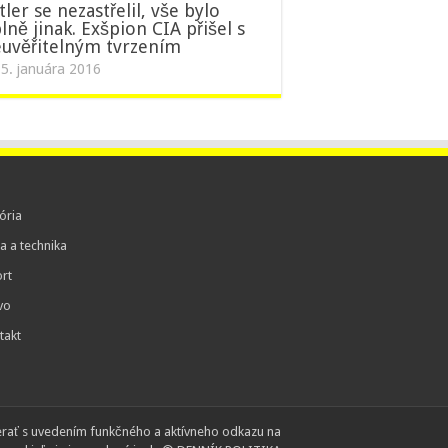
tler se nezastřelil, vše bylo
lně jinak. Exšpion CIA přišel s
uvěřitelným tvrzením
5. januára 2016
ória
a a technika
rt
vo
takt
erať s uvedením funkčného a aktívneho odkazu na