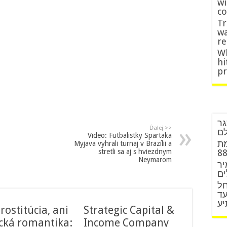
wi
co
Tr
wa
re
Wh
hi
p
גר
Ďalej >>
לם
Video: Futbalistky Spartaka
מת
Myjava vyhrali turnaj v Brazílii a
stretli sa aj s hviezdnym
Neymarom
יר
ים
חל
עד
יע
rostitúcia, ani
Strategic Capital &
ická romantika:
Income Company