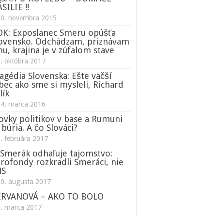
SILIE !!
20. novembra 2015
K: Exposlanec Smeru opúšťa
ovensko. Odchádzam, priznávam
nu, krajina je v zúfalom stave
. októbra 2017
agédia Slovenska: Ešte väčší
bec ako sme si mysleli, Richard
lík
14. marca 2016
ovky politikov v base a Rumuni
 búria. A čo Slováci?
. februára 2017
Smerák odhaľuje tajomstvo:
rofondy rozkradli Smeráci, nie
NS
0. augusta 2017
ERVANOVÁ – AKO TO BOLO
1. marca 2017