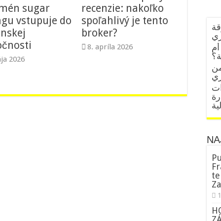
mén sugar
recenzie: nakoľko
ngu vstupuje do
spoľahlivý je tento
قة
enskej
broker?
زي
očnosti
أم
8. apríla 2026
ة؟
ja 2026
من
ات
رة
ية
NA
Pu
Fr
te
Za
H
Z