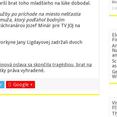
blo
starší brat toho mladšieho na lúke dobodal.
2
lužby po príchode na miesto nešťastia
 muža, ktorý podľahol bodným
áchranárov Jozef Minár pre TV JOJ na
El
Fi
vorkyne Jany Ligdayovej zadržali dvoch
An
Na
an
Sc
nová oslava sa skončila tragédiou, brat na
as
tky práva vyhradené.
Ge
Wi
r
Google +
Vi
FI
Th