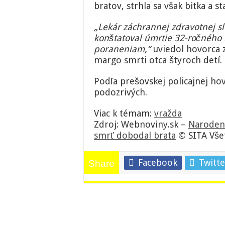
bratov, strhla sa však bitka a 
„Lekár záchrannej zdravotnej s
konštatoval úmrtie 32-ročného
poraneniam,“
uviedol hovorca z
margo smrti otca štyroch detí.
Podľa prešovskej policajnej ho
podozrivých.
Viac k témam:
vražda
Zdroj: Webnoviny.sk –
Narodeni
smrť dobodal brata
© SITA Vše
Facebook
Twitte
Share