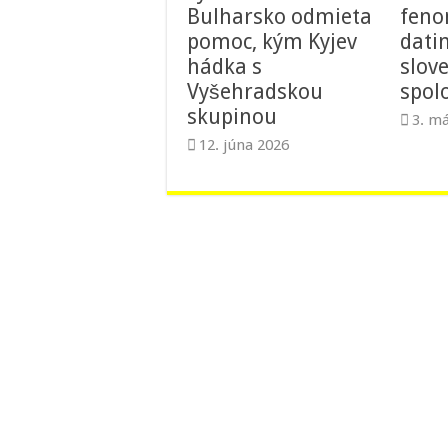
Bulharsko odmieta
feno
pomoc, kým Kyjev
dati
hádka s
slov
Vyšehradskou
spol
skupinou
3. má
12. júna 2026