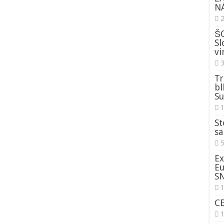
NÁ
ŠO
Sl
vi
3
Tr
bl
Su
St
sa
5
Ex
Eu
S
1
C