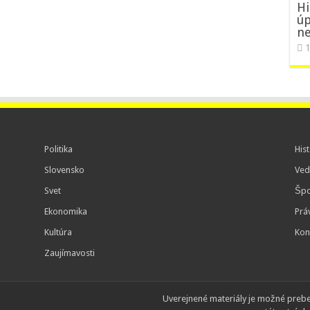
Hi
úp
ne
1
Politika
Hist
Slovensko
Ved
Svet
Špo
Ekonomika
Prá
Kultúra
Kon
Zaujímavosti
Uverejnené materiály je možné preb