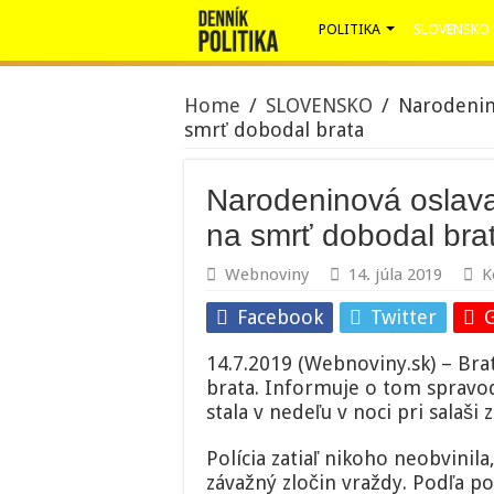
POLITIKA
SLOVENSKO
Home
/
SLOVENSKO
/
Narodenino
smrť dobodal brata
Narodeninová oslava 
na smrť dobodal bra
Webnoviny
14. júla 2019
K
Facebook
Twitter
14.7.2019 (Webnoviny.sk) – Bra
brata. Informuje o tom spravod
stala v nedeľu v noci pri salaši
Polícia zatiaľ nikoho neobvinila
závažný zločin vraždy. Podľa p