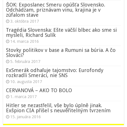
ŠOK: Exposlanec Smeru opúšťa Slovensko.
Odchádzam, priznávam vinu, krajina je v
zúfalom stave
3. októbra 2017
Tragédia Slovenska: Ešte väčší blbec ako sme si
mysleli, Richard Sulík
14. marca 2016
Stovky politikov v base a Rumuni sa búria. A čo
Slováci?
5. februára 2017
ExSmerák odhaľuje tajomstvo: Eurofondy
rozkradli Smeráci, nie SNS
10. augusta 2017
CERVANOVÁ – AKO TO BOLO
1. marca 2017
Hitler se nezastřelil, vše bylo úplně jinak.
Exšpion CIA přišel s neuvěřitelným tvrzením
15. januára 2016