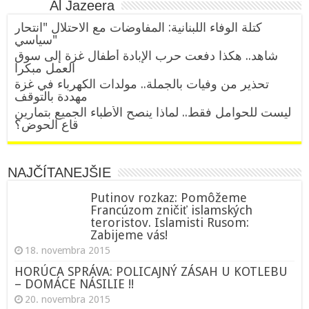
Al Jazeera
كتلة الوفاء اللبنانية: المفاوضات مع الاحتلال "انتحار
سياسي"
شاهد.. هكذا دفعت حرب الإبادة أطفال غزة إلى سوق
العمل مبكرا
تحذير من وفيات بالجملة.. مولدات الكهرباء في غزة
مهددة بالتوقف
ليست للحوامل فقط.. لماذا ينصح الأطباء الجميع بتمارين
قاع الحوض؟
NAJČÍTANEJŠIE
Putinov rozkaz: Pomôžeme
Francúzom zničiť islamských
teroristov. Islamisti Rusom:
Zabijeme vás!
18. novembra 2015
HORÚCA SPRÁVA: POLICAJNÝ ZÁSAH U KOTLEBU
– DOMÁCE NÁSILIE !!
20. novembra 2015