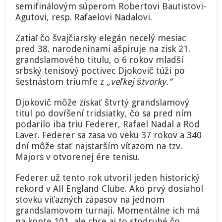
semifinálovým súperom Robertovi Bautistovi-
Agutovi, resp. Rafaelovi Nadalovi.
Zatiaľ čo švajčiarsky elegán necelý mesiac
pred 38. narodeninami ašpiruje na zisk 21.
grandslamového titulu, o 6 rokov mladší
srbský tenisový poctivec Djokovič túži po
šestnástom triumfe z
„veľkej štvorky.“
Djokovič môže získať štvrtý grandslamový
titul po dovŕšení tridsiatky, čo sa pred ním
podarilo iba triu Federer, Rafael Nadal a Rod
Laver. Federer sa zasa vo veku 37 rokov a 340
dní môže stať najstarším víťazom na tzv.
Majors v otvorenej ére tenisu.
Federer už tento rok utvoril jeden historický
rekord v All England Clube. Ako prvý dosiahol
stovku víťazných zápasov na jednom
grandslamovom turnaji. Momentálne ich má
na konte 101, ale chce aj to stodruhé čo