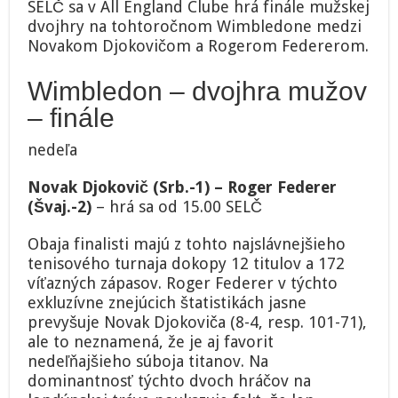
SELČ sa v All England Clube hrá finále mužskej
dvojhry na tohtoročnom Wimbledone medzi
Novakom Djokovičom a Rogerom Federerom.
Wimbledon – dvojhra mužov
– finále
nedeľa
Novak Djokovič (Srb.-1) – Roger Federer
(Švaj.-2)
– hrá sa od 15.00 SELČ
Obaja finalisti majú z tohto najslávnejšieho
tenisového turnaja dokopy 12 titulov a 172
víťazných zápasov. Roger Federer v týchto
exkluzívne znejúcich štatistikách jasne
prevyšuje Novak Djokoviča (8-4, resp. 101-71),
ale to neznamená, že je aj favorit
nedeľňajšieho súboja titanov. Na
dominantnosť týchto dvoch hráčov na