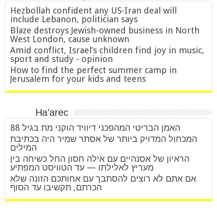
Hezbollah confident any US-Iran deal will
include Lebanon, politician says
Blaze destroys Jewish-owned business in North
West London, cause unknown
Amid conflict, Israel’s children find joy in music,
sport and study - opinion
How to find the perfect summer camp in
Jerusalem for your kids and teens
Ha’arec
האמן הבריטי המהפכני דיוויד הוקני מת בגיל 88
המכחול המדויק ביותר של אסתר שמיר היה בכתיבת
המילים
הראיון של אסנהיים עם אילה חסון החל כשיחה בין
מעריץ לאלילתו — עד הטוויסט המפתיע
אם אתם לא רוצים להסתבך עם אחותכם הזונה שלא
הכרתם, תקשיבו עד הסוף