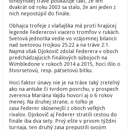
londýnskej tráve poukazuje fakt, že len
dvakrát od roku 2003 sa stalo, že ani jeden z
nich nepostúpil do finále.
Obhajca trofeje z vlaňajška má proti hrajúcej
legende Federerovi viacero tromfov v rukách.
Svetová jednotka vedie vo vzájomnej bilancii
nad svetovou trojkou 25:22 a na tráve 2:1.
Najmä však Djokovič zdolal Federera v oboch
predchádzajúcich finálových súbojoch na
Wimbledone v rokoch 2014 a 2015, hoci išlo o
štvorsetovú, resp. päťsetovú bitku.
Hoci faktor únavy nie je na tráve taký zreteľný
ako na antuke či tvrdom povrchu, v prospech
zverenca Mariána Vajdu hovorí aj o 6 rokov
menej. Na druhej strane, o toľko je
zasa Federer skúsenejší z oboch veľkých
rivalov. Djokovič aj Federer stratili cestou do
finále iba dva sety. Prvý ešte v prvom týždni
turnaja, ten druhý zasa prepustili svojim