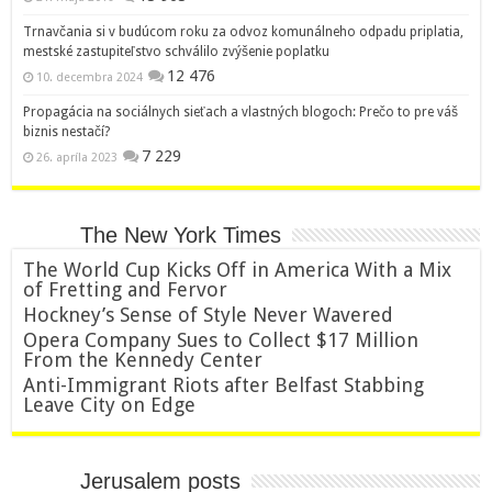
Trnavčania si v budúcom roku za odvoz komunálneho odpadu priplatia,
mestské zastupiteľstvo schválilo zvýšenie poplatku
12 476
10. decembra 2024
Propagácia na sociálnych sieťach a vlastných blogoch: Prečo to pre váš
biznis nestačí?
7 229
26. apríla 2023
The New York Times
The World Cup Kicks Off in America With a Mix
of Fretting and Fervor
Hockney’s Sense of Style Never Wavered
Opera Company Sues to Collect $17 Million
From the Kennedy Center
Anti-Immigrant Riots after Belfast Stabbing
Leave City on Edge
Jerusalem posts