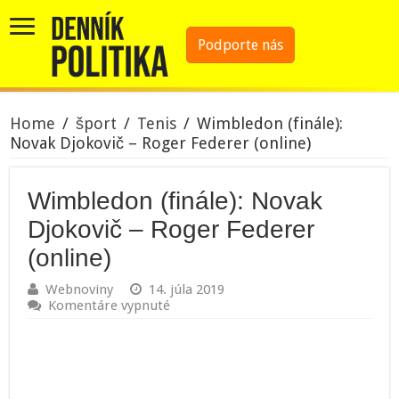
Podporte nás
Home
/
šport
/
Tenis
/
Wimbledon (finále):
Novak Djokovič – Roger Federer (online)
Wimbledon (finále): Novak
Djokovič – Roger Federer
(online)
Webnoviny
14. júla 2019
na
Komentáre vypnuté
Wimbledon
(finále):
Novak
Djokovič
–