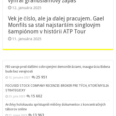
vyhral grandslamový zápas
12. januára 2025
Vek je číslo, ale ja ďalej pracujem. Gael
Monfils sa stal najstarším singlovým
šampiónom v histórii ATP Tour
11. januára 2025
FBI varuje pred ďalšími ozbrojenými demonštráciami, inaugurácia Bidena
bude bez verejnosti
25 951
12. januára 2021
FOCUSED STOCK COMPANY RECENZIE: BROKER PRE TÝCH, KTORÍ MYSLIA
STRATEGICKY
15 602
25. júla 2025
Archívy holokaustu sprístupnili milióny dokumentov z koncentračných
táborov online
13 963
21. mája 2019