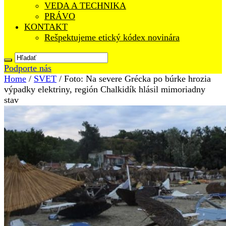
VEDA A TECHNIKA
PRÁVO
KONTAKT
Rešpektujeme etický kódex novinára
Podporte nás
Home
/
SVET
/
Foto: Na severe Grécka po búrke hrozia
výpadky elektriny, región Chalkidík hlásil mimoriadny
stav