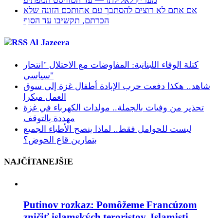
מעריץ לאלילתו — עד הטוויסט המפתיע
אם אתם לא רוצים להסתבך עם אחותכם הזונה שלא
הכרתם, תקשיבו עד הסוף
Al Jazeera
كتلة الوفاء اللبنانية: المفاوضات مع الاحتلال "انتحار
سياسي"
شاهد.. هكذا دفعت حرب الإبادة أطفال غزة إلى سوق
العمل مبكرا
تحذير من وفيات بالجملة.. مولدات الكهرباء في غزة
مهددة بالتوقف
ليست للحوامل فقط.. لماذا ينصح الأطباء الجميع
بتمارين قاع الحوض؟
NAJČÍTANEJŠIE
Putinov rozkaz: Pomôžeme Francúzom
zničiť islamských teroristov. Islamisti