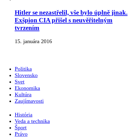
Hitler se nezastřelil, vše bylo úplně jinak.
Exšpion CIA přišel s neuvěřitelným
tvrzením
15. januára 2016
Politika
Slovensko
Svet
Ekonomika
Kultúra
Zaujímavosti
História
Veda a technika
Šport
Právo