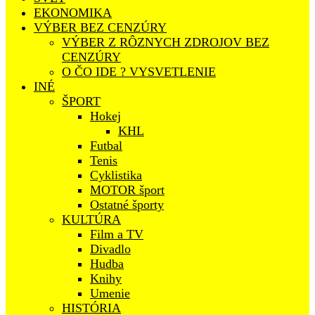
EKONOMIKA
VÝBER BEZ CENZÚRY
VÝBER Z RÔZNYCH ZDROJOV BEZ
CENZÚRY
O ČO IDE ? VYSVETLENIE
INÉ
ŠPORT
Hokej
KHL
Futbal
Tenis
Cyklistika
MOTOR šport
Ostatné športy
KULTÚRA
Film a TV
Divadlo
Hudba
Knihy
Umenie
HISTÓRIA