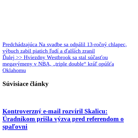
Predchádzajúca
Na svadbe sa odpálil 13-ročný chlapec,
výbuch zabil piatich ľudí a ďalších zranil
Ďalej >>
Hviezdny Westbrook sa stal súčasťou
megavýmeny v NBA, „triple double“ kráľ opúšťa
Oklahomu
Súvisiace články
Kontroverzný e-mail rozvíril Skalicu:
Úradníkom prišla výzva pred referendom o
spaľovni