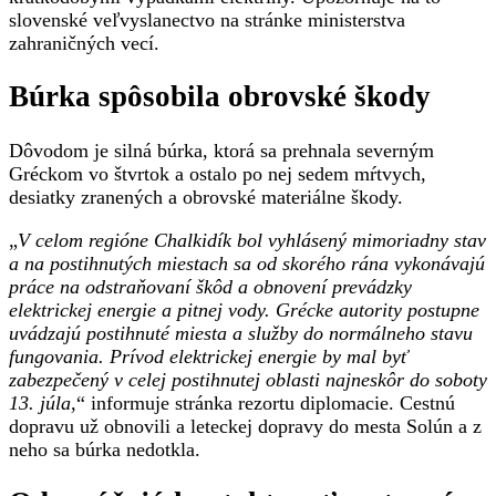
región
slovenské veľvyslanectvo na stránke ministerstva
Chalkidík
zahraničných vecí.
hlásil
mimoriadny
Búrka spôsobila obrovské škody
stav
Dôvodom je silná búrka, ktorá sa prehnala severným
Gréckom vo štvrtok a ostalo po nej sedem mŕtvych,
desiatky zranených a obrovské materiálne škody.
„
V celom regióne Chalkidík bol vyhlásený mimoriadny stav
a na postihnutých miestach sa od skorého rána vykonávajú
práce na odstraňovaní škôd a obnovení prevádzky
elektrickej energie a pitnej vody. Grécke autority postupne
uvádzajú postihnuté miesta a služby do normálneho stavu
fungovania. Prívod elektrickej energie by mal byť
zabezpečený v celej postihnutej oblasti najneskôr do soboty
13. júla,
“ informuje stránka rezortu diplomacie. Cestnú
dopravu už obnovili a leteckej dopravy do mesta Solún a z
neho sa búrka nedotkla.