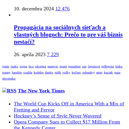
10. decembra 2024
12 476
Propagácia na sociálnych sieťach a
vlastných blogoch: Prečo to pre váš biznis
nestačí?
26. apríla 2023
7 229
putin
rusko
vojna
fico
ukrajina
matovic
izrael
prezident
usa
čaputová
pellegrini
kiska
trump
harabin
vražda
kotleba
danko
sulik
volby
kočner
zelenskyj
smer
kuciak
gaza
slovensko
The New York Times
The World Cup Kicks Off in America With a Mix of
Fretting and Fervor
Hockney’s Sense of Style Never Wavered
Opera Company Sues to Collect $17 Million From
the Kennedy Center