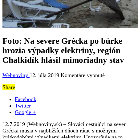
Foto: Na severe Grécka po búrke
hrozia výpadky elektriny, región
Chalkidík hlásil mimoriadny stav
na
Webnoviny
12. júla 2019
Komentáre vypnuté
Foto:
Share
Na
severe
Facebook
Grécka
Twitter
po
Google +
búrke
hrozia
12.7.2019 (Webnoviny.sk) – Slováci cestujúci na sever
výpadky
Grécka musia v najbližších dňoch rátať s možnými
elektriny,
krátkodobými výpadkami elektriny. Upozorňuje na to