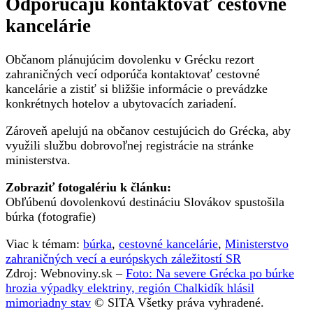
Odporúčajú kontaktovať cestovné
kancelárie
Občanom plánujúcim dovolenku v Grécku rezort
zahraničných vecí odporúča kontaktovať cestovné
kancelárie a zistiť si bližšie informácie o prevádzke
konkrétnych hotelov a ubytovacích zariadení.
Zároveň apelujú na občanov cestujúcich do Grécka, aby
využili službu dobrovoľnej registrácie na stránke
ministerstva.
Zobraziť fotogalériu k článku:
Obľúbenú dovolenkovú destináciu Slovákov spustošila
búrka (fotografie)
Viac k témam:
búrka
,
cestovné kancelárie
,
Ministerstvo
zahraničných vecí a európskych záležitostí SR
Zdroj: Webnoviny.sk –
Foto: Na severe Grécka po búrke
hrozia výpadky elektriny, región Chalkidík hlásil
mimoriadny stav
© SITA Všetky práva vyhradené.