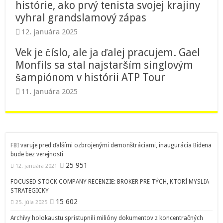
histórie, ako prvý tenista svojej krajiny
vyhral grandslamový zápas
12. januára 2025
Vek je číslo, ale ja ďalej pracujem. Gael
Monfils sa stal najstarším singlovým
šampiónom v histórii ATP Tour
11. januára 2025
FBI varuje pred ďalšími ozbrojenými demonštráciami, inaugurácia Bidena
bude bez verejnosti
25 951
12. januára 2021
FOCUSED STOCK COMPANY RECENZIE: BROKER PRE TÝCH, KTORÍ MYSLIA
STRATEGICKY
15 602
25. júla 2025
Archívy holokaustu sprístupnili milióny dokumentov z koncentračných