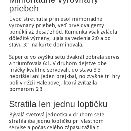
priebeh
Úvod stretnutia priniesol mimoriadne
vyrovnaný priebeh, veď prvé dva gemy
ponúkli až desať zhôd. Rumunka však zvládla
dôležité výmeny, ujala sa vedenia 2:0 a od
stavu 3:1 na kurte dominovala.
Súperke vo zvyšku setu dvakrát zobrala servis
a triumfovala 6:1. V druhom dejstve obe
hráčky kvalitne servovali, do stavu 3:3
neprišiel ani jeden brejkbal, no zvyšné tri hry
boli v réžii Halepovej, ktorá zvíťazila
pomerom 6:3.
Stratila len jednu loptičku
Bývalá svetová jednotka v druhom sete
stratila iba jednu loptičku pri vlastnom
servise a počas celého zápasu ťažila z