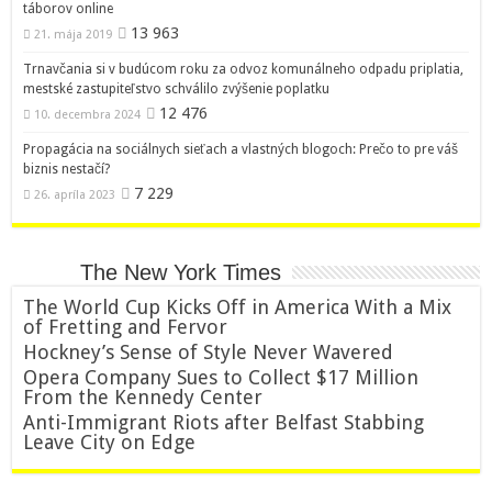
táborov online
13 963
21. mája 2019
Trnavčania si v budúcom roku za odvoz komunálneho odpadu priplatia,
mestské zastupiteľstvo schválilo zvýšenie poplatku
12 476
10. decembra 2024
Propagácia na sociálnych sieťach a vlastných blogoch: Prečo to pre váš
biznis nestačí?
7 229
26. apríla 2023
The New York Times
The World Cup Kicks Off in America With a Mix
of Fretting and Fervor
Hockney’s Sense of Style Never Wavered
Opera Company Sues to Collect $17 Million
From the Kennedy Center
Anti-Immigrant Riots after Belfast Stabbing
Leave City on Edge