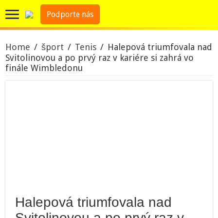
Podporte nás
Home
/
šport
/
Tenis
/
Halepová triumfovala nad
Svitolinovou a po prvý raz v kariére si zahrá vo
finále Wimbledonu
Halepová triumfovala nad
Svitolinovou a po prvý raz v