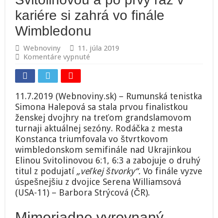
kariére si zahrá vo finále
Wimbledonu
Webnoviny
11. júla 2019
na
Komentáre vypnuté
Halepová
triumfovala
nad
Svitolinovou
11.7.2019 (Webnoviny.sk) – Rumunská tenistka
a
Simona Halepová sa stala prvou finalistkou
po
ženskej dvojhry na treťom grandslamovom
prvý
raz
turnaji aktuálnej sezóny. Rodáčka z mesta
v
Konstanca triumfovala vo štvrtkovom
kariére
wimbledonskom semifinále nad Ukrajinkou
si
Elinou Svitolinovou 6:1, 6:3 a zabojuje o druhý
zahrá
titul z podujatí
„veľkej štvorky“.
vo
Vo finále vyzve
finále
úspešnejšiu z dvojice Serena Williamsová
Wimbledonu
(USA-11) – Barbora Strýcová (ČR).
Mimoriadne vyrovnaný