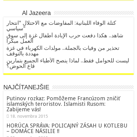
Al Jazeera
كتلة الوفاء اللبنانية: المفاوضات مع الاحتلال "انتحار
سياسي"
شاهد.. هكذا دفعت حرب الإبادة أطفال غزة إلى سوق
العمل مبكرا
تحذير من وفيات بالجملة.. مولدات الكهرباء في غزة
مهددة بالتوقف
ليست للحوامل فقط.. لماذا ينصح الأطباء الجميع بتمارين
قاع الحوض؟
NAJČÍTANEJŠIE
Putinov rozkaz: Pomôžeme Francúzom zničiť
islamských teroristov. Islamisti Rusom:
Zabijeme vás!
18. novembra 2015
HORÚCA SPRÁVA: POLICAJNÝ ZÁSAH U KOTLEBU
– DOMÁCE NÁSILIE !!