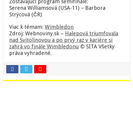
Zostávajúci program semifinále:
Serena Williamsová (USA-11) – Barbora
Strýcová (ČR)
Viac k témam:
Wimbledon
Zdroj: Webnoviny.sk –
Halepová triumfovala
nad Svitolinovou a po prvý raz v kariére si
zahrá vo finále Wimbledonu
© SITA Všetky
práva vyhradené.