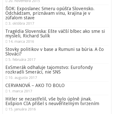
20. novembra 2015
ŠOK: Exposlanec Smeru opúšťa Slovensko.
Odchádzam, priznávam vinu, krajina je v
zúfalom stave
3. októbra 2017
Tragédia Slovenska: Ešte väčší blbec ako sme si
mysleli, Richard Sulík
14. marca 2016
Stovky politikov v base a Rumuni sa búria. A čo
Slováci?
5. februára 2017
ExSmerák odhaľuje tajomstvo: Eurofondy
rozkradli Smeráci, nie SNS
10. augusta 2017
CERVANOVÁ – AKO TO BOLO
1. marca 2017
Hitler se nezastřelil, vše bylo úplně jinak.
Exšpion CIA přišel s neuvěřitelným tvrzením
15. januára 2016