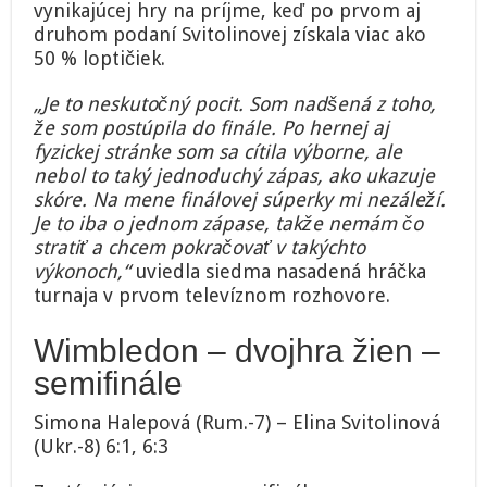
vynikajúcej hry na príjme, keď po prvom aj
druhom podaní Svitolinovej získala viac ako
50 % loptičiek.
„Je to neskutočný pocit. Som nadšená z toho,
že som postúpila do finále. Po hernej aj
fyzickej stránke som sa cítila výborne, ale
nebol to taký jednoduchý zápas, ako ukazuje
skóre. Na mene finálovej súperky mi nezáleží.
Je to iba o jednom zápase, takže nemám čo
stratiť a chcem pokračovať v takýchto
výkonoch,“
uviedla siedma nasadená hráčka
turnaja v prvom televíznom rozhovore.
Wimbledon – dvojhra žien –
semifinále
Simona Halepová (Rum.-7) – Elina Svitolinová
(Ukr.-8) 6:1, 6:3