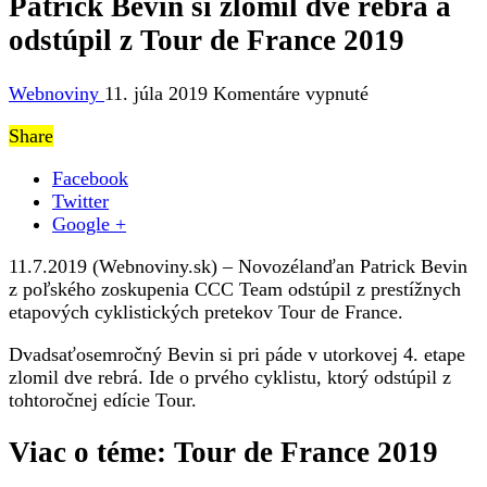
Patrick Bevin si zlomil dve rebrá a
odstúpil z Tour de France 2019
na
Webnoviny
11. júla 2019
Komentáre vypnuté
Patrick
Share
Bevin
si
Facebook
zlomil
Twitter
dve
Google +
rebrá
a
11.7.2019 (Webnoviny.sk) – Novozélanďan Patrick Bevin
odstúpil
z poľského zoskupenia CCC Team odstúpil z prestížnych
z
etapových cyklistických pretekov Tour de France.
Tour
de
Dvadsaťosemročný Bevin si pri páde v utorkovej 4. etape
France
zlomil dve rebrá. Ide o prvého cyklistu, ktorý odstúpil z
2019
tohtoročnej edície Tour.
Viac o téme: Tour de France 2019