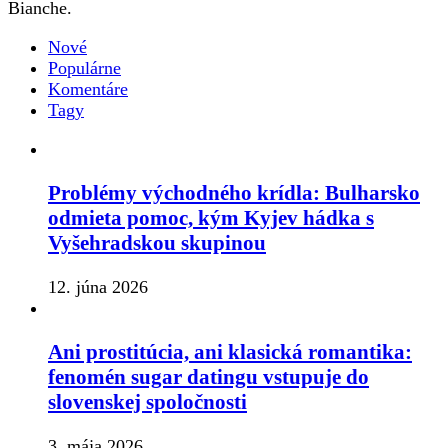
Bianche.
Nové
Populárne
Komentáre
Tagy
Problémy východného krídla: Bulharsko
odmieta pomoc, kým Kyjev hádka s
Vyšehradskou skupinou
12. júna 2026
Ani prostitúcia, ani klasická romantika:
fenomén sugar datingu vstupuje do
slovenskej spoločnosti
3. mája 2026