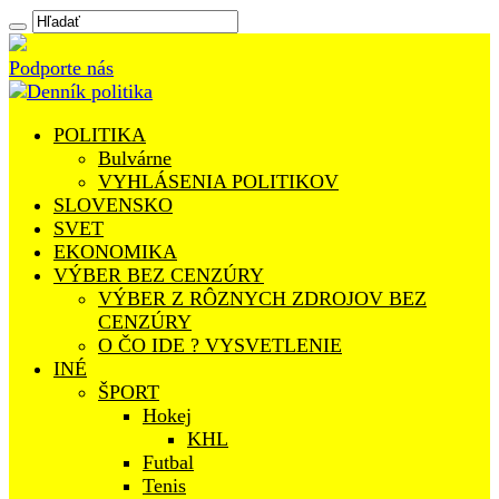
Podporte nás
POLITIKA
Bulvárne
VYHLÁSENIA POLITIKOV
SLOVENSKO
SVET
EKONOMIKA
VÝBER BEZ CENZÚRY
VÝBER Z RÔZNYCH ZDROJOV BEZ
CENZÚRY
O ČO IDE ? VYSVETLENIE
INÉ
ŠPORT
Hokej
KHL
Futbal
Tenis