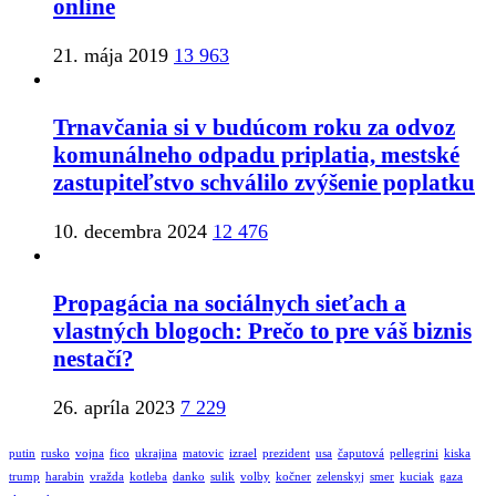
online
21. mája 2019
13 963
Trnavčania si v budúcom roku za odvoz
komunálneho odpadu priplatia, mestské
zastupiteľstvo schválilo zvýšenie poplatku
10. decembra 2024
12 476
Propagácia na sociálnych sieťach a
vlastných blogoch: Prečo to pre váš biznis
nestačí?
26. apríla 2023
7 229
putin
rusko
vojna
fico
ukrajina
matovic
izrael
prezident
usa
čaputová
pellegrini
kiska
trump
harabin
vražda
kotleba
danko
sulik
volby
kočner
zelenskyj
smer
kuciak
gaza