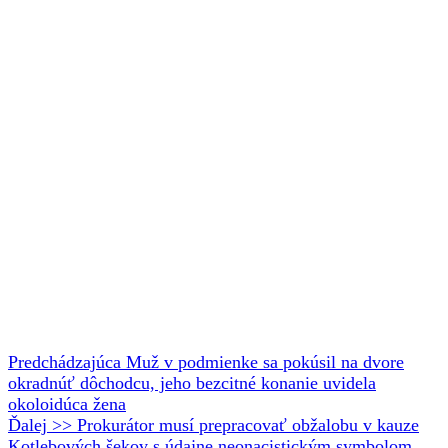
Predchádzajúca
Muž v podmienke sa pokúsil na dvore
okradnúť dôchodcu, jeho bezcitné konanie uvidela
okoloidúca žena
Ďalej >>
Prokurátor musí prepracovať obžalobu v kauze
Kotlebových šekov s údajne neonacistickým symbolom