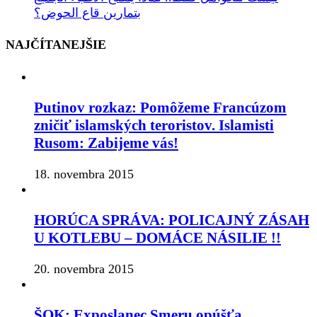
بتمارين قاع الحوض؟
NAJČÍTANEJŠIE
Putinov rozkaz: Pomôžeme Francúzom
zničiť islamských teroristov. Islamisti
Rusom: Zabijeme vás!
18. novembra 2015
HORÚCA SPRÁVA: POLICAJNÝ ZÁSAH
U KOTLEBU – DOMÁCE NÁSILIE !!
20. novembra 2015
ŠOK: Exposlanec Smeru opúšťa