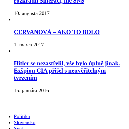
rozkradli Smeráci, nie SNS
10. augusta 2017
CERVANOVÁ – AKO TO BOLO
1. marca 2017
Hitler se nezastřelil, vše bylo úplně jinak.
Exšpion CIA přišel s neuvěřitelným
tvrzením
15. januára 2016
Politika
Slovensko
Svet