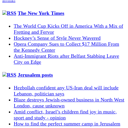
slovensko
The New York Times
The World Cup Kicks Off in America With a Mix of
Fretting and Fervor
Hockney’s Sense of Style Never Wavered
Opera Company Sues to Collect $17 Million From
the Kennedy Center
Anti-Immigrant Riots after Belfast Stabbing Leave
City on Edge
Jerusalem posts
Hezbollah confident any US-Iran deal will include
Lebanon, politician says
Blaze destroys Jewish-owned business in North West
London, cause unknown
Amid conflict, Israel’s children find joy in music,
sport and study - opinion
How to find the perfect summer camp in Jerusalem