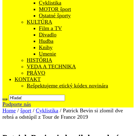
Cyklistika
MOTOR šport
Ostatné športy
KULTÚRA
Film a TV
Divadlo
Hudba
Knihy
Umenie
HISTÓRIA
VEDA A TECHNIKA
PRÁVO
KONTAKT
Rešpektujeme etický kódex novinára
Podporte nás
Home
/
šport
/
Cyklistika
/
Patrick Bevin si zlomil dve
rebrá a odstúpil z Tour de France 2019