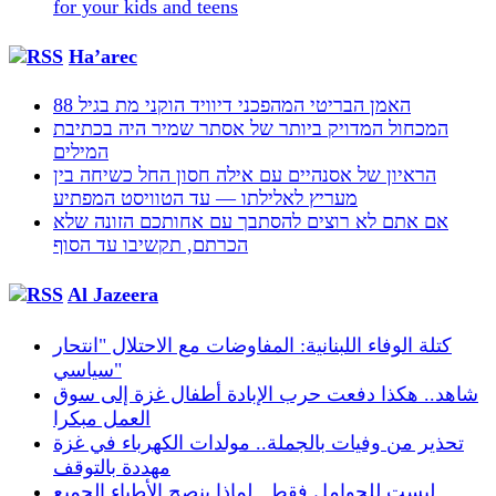
for your kids and teens
Ha’arec
האמן הבריטי המהפכני דיוויד הוקני מת בגיל 88
המכחול המדויק ביותר של אסתר שמיר היה בכתיבת
המילים
הראיון של אסנהיים עם אילה חסון החל כשיחה בין
מעריץ לאלילתו — עד הטוויסט המפתיע
אם אתם לא רוצים להסתבך עם אחותכם הזונה שלא
הכרתם, תקשיבו עד הסוף
Al Jazeera
كتلة الوفاء اللبنانية: المفاوضات مع الاحتلال "انتحار
سياسي"
شاهد.. هكذا دفعت حرب الإبادة أطفال غزة إلى سوق
العمل مبكرا
تحذير من وفيات بالجملة.. مولدات الكهرباء في غزة
مهددة بالتوقف
ليست للحوامل فقط.. لماذا ينصح الأطباء الجميع