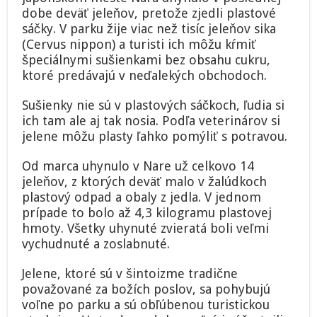
plasty,
dobe deväť jeleňov, pretože zjedli plastové
v
žalúdkoch
sáčky. V parku žije viac než tisíc jeleňov sika
mali
(Cervus nippon) a turisti ich môžu kŕmiť
aj
špeciálnymi sušienkami bez obsahu cukru,
obaly
ktoré predávajú v neďalekých obchodoch.
z
jedla
Sušienky nie sú v plastových sáčkoch, ľudia si
ich tam ale aj tak nosia. Podľa veterinárov si
jelene môžu plasty ľahko pomýliť s potravou.
Od marca uhynulo v Nare už celkovo 14
jeleňov, z ktorých deväť malo v žalúdkoch
plastový odpad a obaly z jedla. V jednom
prípade to bolo až 4,3 kilogramu plastovej
hmoty. Všetky uhynuté zvieratá boli veľmi
vychudnuté a zoslabnuté.
Jelene, ktoré sú v šintoizme tradične
považované za božích poslov, sa pohybujú
voľne po parku a sú obľúbenou turistickou