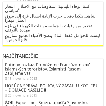
كتلة الوفاء اللبنانية: المفاوضات مع الاحتلال "انتحار
سياسي"
شاهد.. هكذا دفعت حرب الإبادة أطفال غزة إلى سوق
العمل مبكرا
تحذير من وفيات بالجملة.. مولدات الكهرباء في غزة
مهددة بالتوقف
ليست للحوامل فقط.. لماذا ينصح الأطباء الجميع بتمارين
قاع الحوض؟
NAJČÍTANEJŠIE
Putinov rozkaz: Pomôžeme Francúzom zničiť
islamských teroristov. Islamisti Rusom:
Zabijeme vás!
18. novembra 2015
HORÚCA SPRÁVA: POLICAJNÝ ZÁSAH U KOTLEBU
– DOMÁCE NÁSILIE !!
20. novembra 2015
ŠOK: Exposlanec Smeru opúšťa Slovensko.