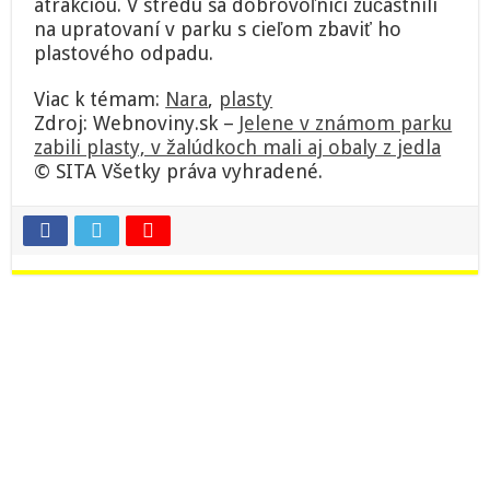
atrakciou. V stredu sa dobrovoľníci zúčastnili
na upratovaní v parku s cieľom zbaviť ho
plastového odpadu.
Viac k témam:
Nara
,
plasty
Zdroj: Webnoviny.sk –
Jelene v známom parku
zabili plasty, v žalúdkoch mali aj obaly z jedla
© SITA Všetky práva vyhradené.