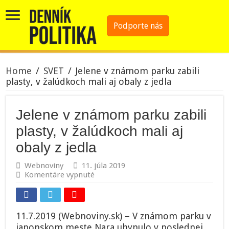
Podporte nás
Home
/
SVET
/
Jelene v známom parku zabili
plasty, v žalúdkoch mali aj obaly z jedla
Jelene v známom parku zabili
plasty, v žalúdkoch mali aj
obaly z jedla
Webnoviny
11. júla 2019
na
Komentáre vypnuté
Jelene
v
známom
parku
11.7.2019 (Webnoviny.sk) – V známom parku v
zabili
japonskom meste Nara uhynulo v poslednej