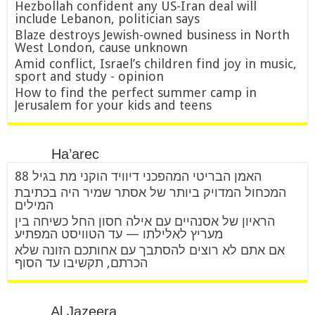
Hezbollah confident any US-Iran deal will
include Lebanon, politician says
Blaze destroys Jewish-owned business in North
West London, cause unknown
Amid conflict, Israel’s children find joy in music,
sport and study - opinion
How to find the perfect summer camp in
Jerusalem for your kids and teens
Ha’arec
האמן הבריטי המהפכני דיוויד הוקני מת בגיל 88
המכחול המדויק ביותר של אסתר שמיר היה בכתיבת
המילים
הראיון של אסנהיים עם אילה חסון החל כשיחה בין
מעריץ לאלילתו — עד הטוויסט המפתיע
אם אתם לא רוצים להסתבך עם אחותכם הזונה שלא
הכרתם, תקשיבו עד הסוף
Al Jazeera