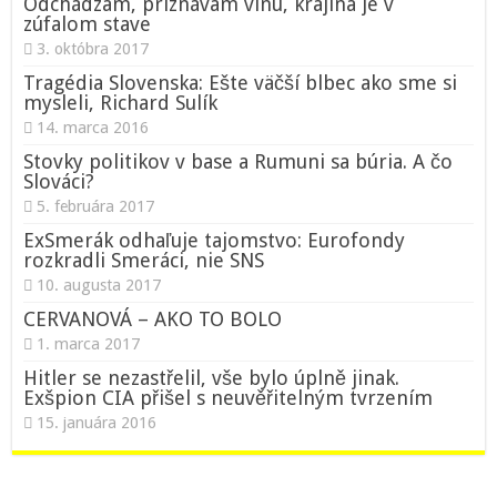
Odchádzam, priznávam vinu, krajina je v
zúfalom stave
3. októbra 2017
Tragédia Slovenska: Ešte väčší blbec ako sme si
mysleli, Richard Sulík
14. marca 2016
Stovky politikov v base a Rumuni sa búria. A čo
Slováci?
5. februára 2017
ExSmerák odhaľuje tajomstvo: Eurofondy
rozkradli Smeráci, nie SNS
10. augusta 2017
CERVANOVÁ – AKO TO BOLO
1. marca 2017
Hitler se nezastřelil, vše bylo úplně jinak.
Exšpion CIA přišel s neuvěřitelným tvrzením
15. januára 2016