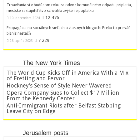
Trnavčania si v budúcom roku za odvoz komunálneho odpadu priplatia,
mestské zastupiteľstvo schválilo zvýšenie poplatku
12 476
10. decembra 2024
Propagácia na sociálnych sieťach a vlastných blogoch: Prečo to pre váš
biznis nestačí?
7 229
26. apríla 2023
The New York Times
The World Cup Kicks Off in America With a Mix
of Fretting and Fervor
Hockney’s Sense of Style Never Wavered
Opera Company Sues to Collect $17 Million
From the Kennedy Center
Anti-Immigrant Riots after Belfast Stabbing
Leave City on Edge
Jerusalem posts