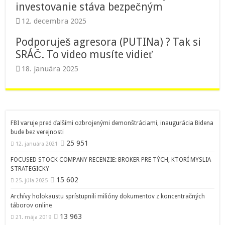
investovanie stáva bezpečným
12. decembra 2025
Podporuješ agresora (PUTINa) ? Tak si
SRÁČ. To video musíte vidieť
18. januára 2025
FBI varuje pred ďalšími ozbrojenými demonštráciami, inaugurácia Bidena
bude bez verejnosti
25 951
12. januára 2021
FOCUSED STOCK COMPANY RECENZIE: BROKER PRE TÝCH, KTORÍ MYSLIA
STRATEGICKY
15 602
25. júla 2025
Archívy holokaustu sprístupnili milióny dokumentov z koncentračných
táborov online
13 963
21. mája 2019