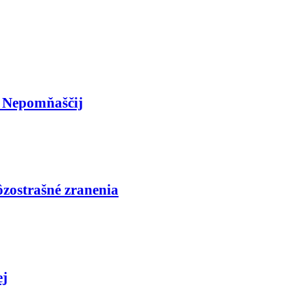
s Nepomňaščij
ôzostrašné zranenia
ej