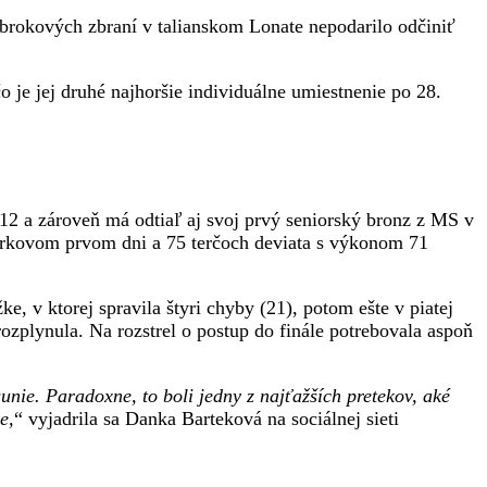
 brokových zbraní v talianskom Lonate nepodarilo odčiniť
 je jej druhé najhoršie individuálne umiestnenie po 28.
12 a zároveň má odtiaľ aj svoj prvý seniorský bronz z MS v
torkovom prvom dni a 75 terčoch deviata s výkonom 71
ke, v ktorej spravila štyri chyby (21), potom ešte v piatej
ozplynula. Na rozstrel o postup do finále potrebovala aspoň
nie. Paradoxne, to boli jedny z najťažších pretekov, aké
e,
“ vyjadrila sa Danka Barteková na sociálnej sieti