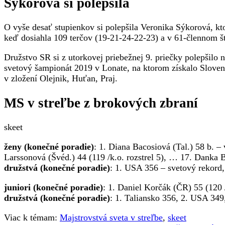
Sýkorová si polepšila
O vyše desať stupienkov si polepšila Veronika Sýkorová, kto
keď dosiahla 109 terčov (19-21-24-22-23) a v 61-člennom št
Družstvo SR si z utorkovej priebežnej 9. priečky polepšilo 
svetový šampionát 2019 v Lonate, na ktorom získalo Sloven
v zložení Olejnik, Huťan, Praj.
MS v streľbe z brokových zbraní
skeet
ženy (konečné poradie)
: 1. Diana Bacosiová (Tal.) 58 b. – v
Larssonová (Švéd.) 44 (119 /k.o. rozstrel 5), … 17. Danka
družstvá (konečné poradie)
: 1. USA 356 – svetový rekord,
juniori (konečné poradie)
: 1. Daniel Korčák (ČR) 55 (120 /
družstvá (konečné poradie)
: 1. Taliansko 356, 2. USA 349
Viac k témam:
Majstrovstvá sveta v streľbe
,
skeet