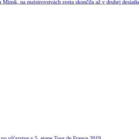
 Minsk, na majstrovstvách sveta skončila až v druhej desiatk
o víťazstve v 5. etape Tour de France 2019