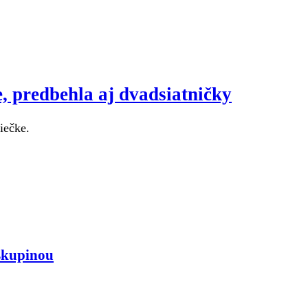
, predbehla aj dvadsiatničky
iečke.
skupinou