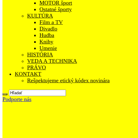
MOTOR šport
Ostatné športy
KULTÚRA
Film a TV
Divadlo
Hudba
Knihy
Umenie
HISTÓRIA
VEDA A TECHNIKA
PRÁVO
KONTAKT
Rešpektujeme etický kódex novinára
Podporte nás