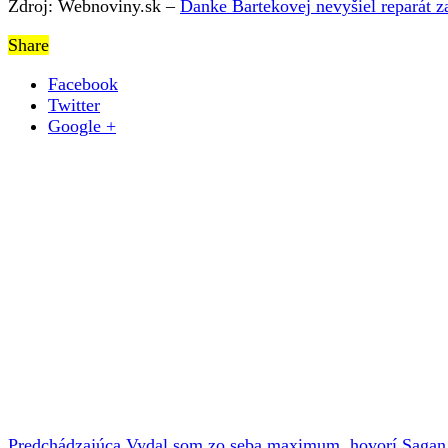
Zdroj: Webnoviny.sk –
Danke Bartekovej nevyšiel reparát za
Share
Facebook
Twitter
Google +
Predchádzajúca
Vydal som zo seba maximum, hovorí Sagan p