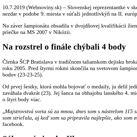
na
10.7.2019 (Webnoviny.sk) – Slovenskej reprezentantke v ske
majstrovstvách
nezdar v podobe 9. miesta v súťaži jednotlivkýň na II. eur
sveta
skončila
Na záver šampionátu obsadila v dvojdňovej kvalifikácii žie
až
priečke na MS 2007 v Nikózii.
v
druhej
Na rozstrel o finále chýbali 4 body
desiatke
Členka ŠCP Bratislava v tradičnom talianskom dejisku brok
roku 2005. Pred štyrmi rokmi skončila na svetovom šampion
bodov (23-23-25).
Od prvej šestky, ktorá mohla bojovať o medaily, ju delil jedi
zaváhala dvakrát (23). Jej šanca na obhajobu lanského 4. m
o štyri body viac.
„
Majstrovstvá sveta sú za mnou, dnes som s nástrelom 115 sk
som strieľala, aj keď som sa pripravila najlepšie, ako som
facebook.