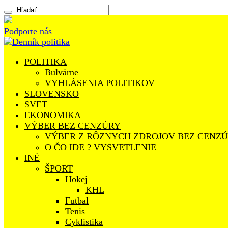
Podporte nás
POLITIKA
Bulvárne
VYHLÁSENIA POLITIKOV
SLOVENSKO
SVET
EKONOMIKA
VÝBER BEZ CENZÚRY
VÝBER Z RÔZNYCH ZDROJOV BEZ CENZ
O ČO IDE ? VYSVETLENIE
INÉ
ŠPORT
Hokej
KHL
Futbal
Tenis
Cyklistika