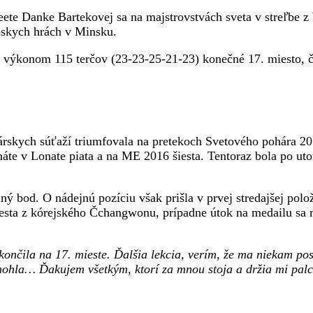
ete Danke Bartekovej sa na majstrovstvách sveta v streľbe z
ópskych hrách v Minsku.
n výkonom 115 terčov (23-23-25-21-23) konečné 17. miesto, čo
árskych súťaží triumfovala na pretekoch Svetového pohára 20
áte v Lonate piata a na ME 2016 šiesta. Tentoraz bola po u
ný bod. O nádejnú pozíciu však prišla v prvej stredajšej polož
iesta z kórejského Čchangwonu, prípadne útok na medailu sa r
ončila na 17. mieste. Ďalšia lekcia, verím, že ma niekam posu
 mohla… Ďakujem všetkým, ktorí za mnou stoja a držia mi palc