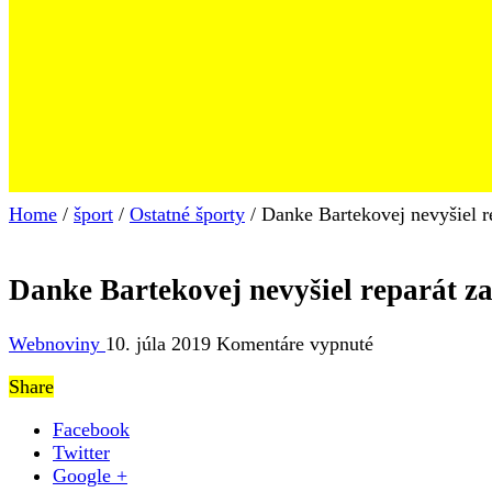
Home
/
šport
/
Ostatné športy
/
Danke Bartekovej nevyšiel re
Danke Bartekovej nevyšiel reparát za
na
Webnoviny
10. júla 2019
Komentáre vypnuté
Danke
Share
Bartekovej
nevyšiel
Facebook
reparát
Twitter
za
Google +
Minsk,