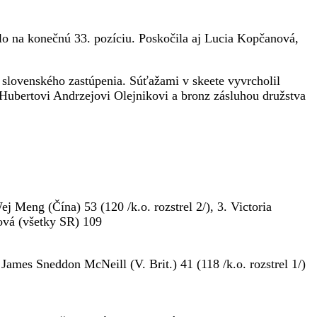
čilo na konečnú 33. pozíciu. Poskočila aj Lucia Kopčanová,
z slovenského zastúpenia. Súťažami v skeete vyvrcholil
Hubertovi Andrzejovi Olejnikovi a bronz zásluhou družstva
 Wej Meng (Čína) 53 (120 /k.o. rozstrel 2/), 3. Victoria
ová (všetky SR) 109
 James Sneddon McNeill (V. Brit.) 41 (118 /k.o. rozstrel 1/)