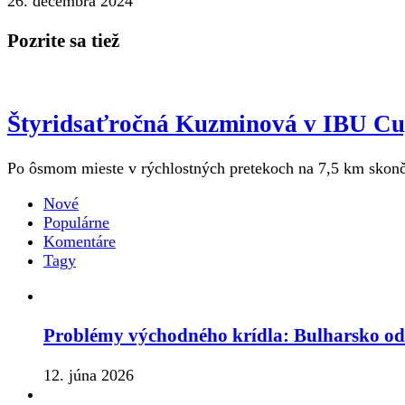
26. decembra 2024
Pozrite sa tiež
Štyridsaťročná Kuzminová v IBU Cupe
Po ôsmom mieste v rýchlostných pretekoch na 7,5 km skonči
Nové
Populárne
Komentáre
Tagy
Problémy východného krídla: Bulharsko o
12. júna 2026