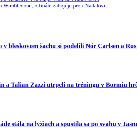
o Wimbledone, o finále zabojuje proti Nadalovi
o v bleskovom šachu si podelili Nór Carlsen a Ru
n a Talian Zazzi utrpeli na tréningu v Bormiu hr
áde stála na lyžiach a spustila sa po svahu v Jasn