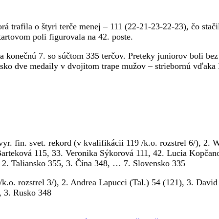
rá trafila o štyri terče menej – 111 (22-21-23-22-23), čo sta
artovom poli figurovala na 42. poste.
na konečnú 7. so súčtom 335 terčov. Preteky juniorov boli be
sko dve medaily v dvojitom trape mužov – striebornú vďaka 
yr. fin. svet. rekord (v kvalifikácii 119 /k.o. rozstrel 6/), 2.
 Barteková 115, 33. Veronika Sýkorová 111, 42. Lucia Kopčan
 2. Taliansko 355, 3. Čína 348, … 7. Slovensko 335
k.o. rozstrel 3/), 2. Andrea Lapucci (Tal.) 54 (121), 3. David
, 3. Rusko 348