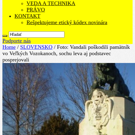
VEDA A TECHNIKA
PRÁVO
KONTAKT
Rešpektujeme etický kódex novinára
Podporte nás
Home
/
SLOVENSKO
/
Foto: Vandali poškodili pamätník
vo Veľkých Vozokanoch, sochu leva aj podstavec
posprejovali