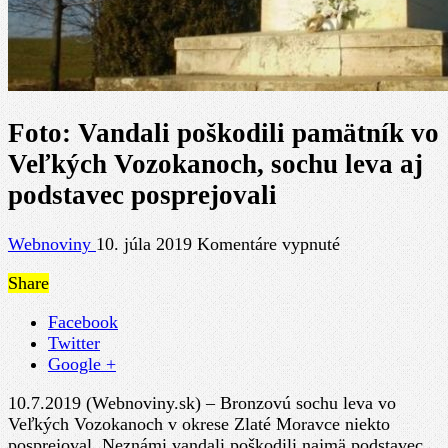
Foto: Vandali poškodili pamätník vo
Veľkých Vozokanoch, sochu leva aj
podstavec posprejovali
na
Webnoviny
10. júla 2019
Komentáre vypnuté
Foto:
Share
Vandali
poškodili
Facebook
pamätník
Twitter
vo
Google +
Veľkých
Vozokanoch,
10.7.2019 (Webnoviny.sk) – Bronzovú sochu leva vo
sochu
Veľkých Vozokanoch v okrese Zlaté Moravce niekto
leva
posprejoval. Neznámi vandali poškodili najmä podstavec,