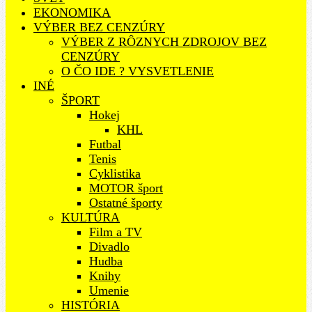
EKONOMIKA
VÝBER BEZ CENZÚRY
VÝBER Z RÔZNYCH ZDROJOV BEZ
CENZÚRY
O ČO IDE ? VYSVETLENIE
INÉ
ŠPORT
Hokej
KHL
Futbal
Tenis
Cyklistika
MOTOR šport
Ostatné športy
KULTÚRA
Film a TV
Divadlo
Hudba
Knihy
Umenie
HISTÓRIA