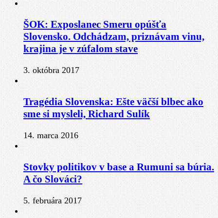
ŠOK: Exposlanec Smeru opúšťa
Slovensko. Odchádzam, priznávam vinu,
krajina je v zúfalom stave
3. októbra 2017
Tragédia Slovenska: Ešte väčší blbec ako
sme si mysleli, Richard Sulík
14. marca 2016
Stovky politikov v base a Rumuni sa búria.
A čo Slováci?
5. februára 2017