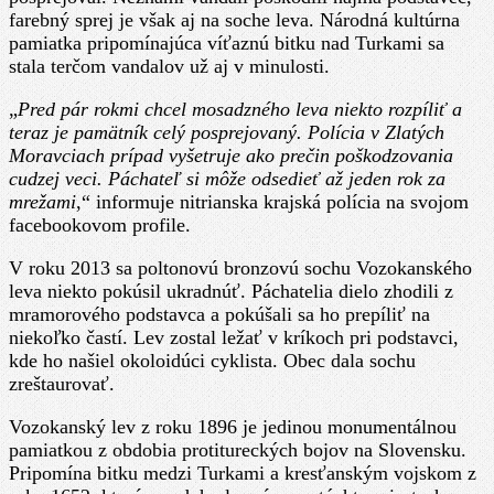
aj
farebný sprej je však aj na soche leva. Národná kultúrna
podstavec
pamiatka pripomínajúca víťaznú bitku nad Turkami sa
posprejovali
stala terčom vandalov už aj v minulosti.
„
Pred pár rokmi chcel mosadzného leva niekto rozpíliť a
teraz je pamätník celý posprejovaný. Polícia v Zlatých
Moravciach prípad vyšetruje ako prečin poškodzovania
cudzej veci. Páchateľ si môže odsedieť až jeden rok za
mrežami
,“ informuje nitrianska krajská polícia na svojom
facebookovom profile.
V roku 2013 sa poltonovú bronzovú sochu Vozokanského
leva niekto pokúsil ukradnúť. Páchatelia dielo zhodili z
mramorového podstavca a pokúšali sa ho prepíliť na
niekoľko častí. Lev zostal ležať v kríkoch pri podstavci,
kde ho našiel okoloidúci cyklista. Obec dala sochu
zreštaurovať.
Vozokanský lev z roku 1896 je jedinou monumentálnou
pamiatkou z obdobia protitureckých bojov na Slovensku.
Pripomína bitku medzi Turkami a kresťanským vojskom z