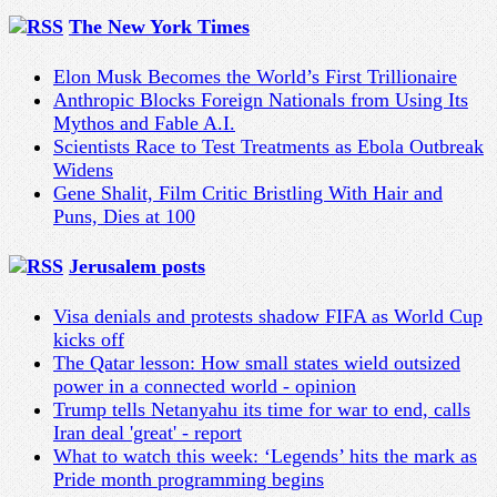
The New York Times
Elon Musk Becomes the World’s First Trillionaire
Anthropic Blocks Foreign Nationals from Using Its
Mythos and Fable A.I.
Scientists Race to Test Treatments as Ebola Outbreak
Widens
Gene Shalit, Film Critic Bristling With Hair and
Puns, Dies at 100
Jerusalem posts
Visa denials and protests shadow FIFA as World Cup
kicks off
The Qatar lesson: How small states wield outsized
power in a connected world - opinion
Trump tells Netanyahu its time for war to end, calls
Iran deal 'great' - report
What to watch this week: ‘Legends’ hits the mark as
Pride month programming begins