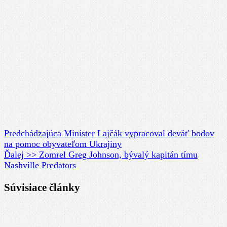
Predchádzajúca
Minister Lajčák vypracoval deväť bodov
na pomoc obyvateľom Ukrajiny
Ďalej >>
Zomrel Greg Johnson, bývalý kapitán tímu
Nashville Predators
Súvisiace články