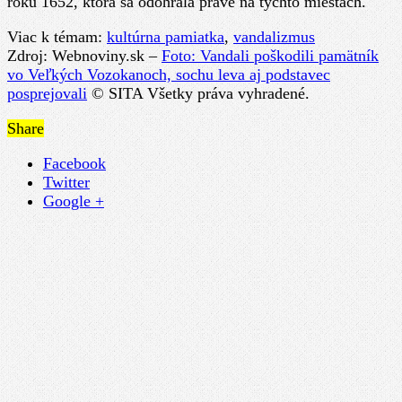
roku 1652, ktorá sa odohrala práve na týchto miestach.
Viac k témam:
kultúrna pamiatka
,
vandalizmus
Zdroj: Webnoviny.sk –
Foto: Vandali poškodili pamätník
vo Veľkých Vozokanoch, sochu leva aj podstavec
posprejovali
© SITA Všetky práva vyhradené.
Share
Facebook
Twitter
Google +