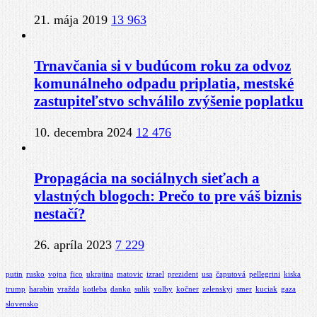
21. mája 2019
13 963
Trnavčania si v budúcom roku za odvoz
komunálneho odpadu priplatia, mestské
zastupiteľstvo schválilo zvýšenie poplatku
10. decembra 2024
12 476
Propagácia na sociálnych sieťach a
vlastných blogoch: Prečo to pre váš biznis
nestačí?
26. apríla 2023
7 229
putin
rusko
vojna
fico
ukrajina
matovic
izrael
prezident
usa
čaputová
pellegrini
kiska
trump
harabin
vražda
kotleba
danko
sulik
volby
kočner
zelenskyj
smer
kuciak
gaza
slovensko