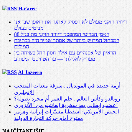
Ha’arec
דיוויד הוקני מעולם לא הפסיק לאתגר את האופן שבו אנו
מביטים בעולם
האמן הבריטי המהפכני דיוויד הוקני מת בגיל 88
המכחול המדויק ביותר של אסתר שמיר היה בכתיבת
המילים
הראיון של אסנהיים עם אילה חסון החל כשיחה בין
מעריץ לאלילתו — עד הטוויסט המפתיע
Al Jazeera
أزمة جديدة في المونديال.. سرقة معدات المنتخب
الإنجليزي
رونالدو وكأس العالم.. حلم العمر أم مجرد بطولة؟
غضب إيطالي بعد سخرية إنفانتينو من "الآتزوري"
الجيش الأمريكي: أسقطنا مسيّرات إيرانية وهرمز
مفتوح أمام حركة التجارة الدولية
NAJČÍTANEJŠIE