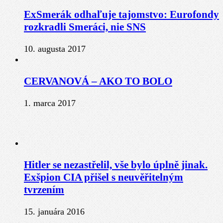
ExSmerák odhaľuje tajomstvo: Eurofondy
rozkradli Smeráci, nie SNS
10. augusta 2017
CERVANOVÁ – AKO TO BOLO
1. marca 2017
Hitler se nezastřelil, vše bylo úplně jinak.
Exšpion CIA přišel s neuvěřitelným
tvrzením
15. januára 2016