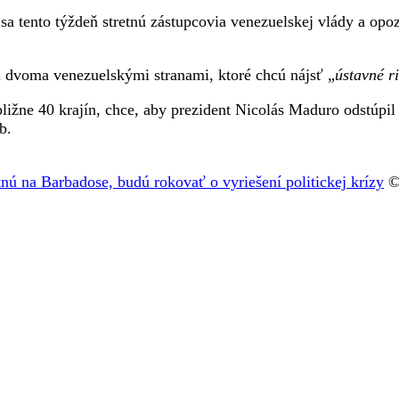
tento týždeň stretnú zástupcovia venezuelskej vlády a opozíci
 dvoma venezuelskými stranami, ktoré chcú nájsť „
ústavné ri
ližne 40 krajín, chce, aby prezident Nicolás Maduro odstúpil 
b.
tnú na Barbadose, budú rokovať o vyriešení politickej krízy
© 