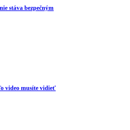
nie stáva bezpečným
o video musíte vidieť