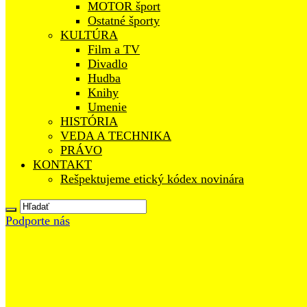
MOTOR šport
Ostatné športy
KULTÚRA
Film a TV
Divadlo
Hudba
Knihy
Umenie
HISTÓRIA
VEDA A TECHNIKA
PRÁVO
KONTAKT
Rešpektujeme etický kódex novinára
Podporte nás