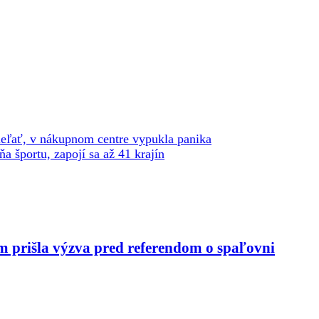
rieľať, v nákupnom centre vypukla panika
 športu, zapojí sa až 41 krajín
m prišla výzva pred referendom o spaľovni