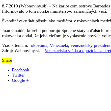
na
8.7.2019 (Webnoviny.sk) – Na karibskom ostrove Barbados sa 
Barbadose,
Informovalo o tom nórske ministerstvo zahraničných vecí.
budú
rokovať
Škandinávsky štát pôsobí ako mediátor v rokovaniach medzi
o
vyriešení
Juan Guaidó, ktorého podporujú Spojené štáty a ďalších prib
politickej
rokovaní a dodal, že jeho cieľom je vyhlásenie nových volie
krízy
Viac k témam:
rokovania
,
Venezuela
,
venezuelský prezident
Zdroj: Webnoviny.sk –
Venezuelská vláda a opozícia sa stre
Share
Facebook
Twitter
Google +