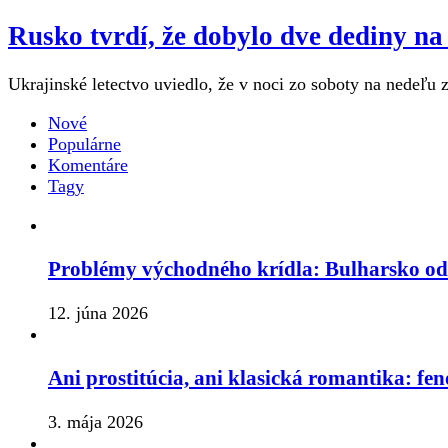
Rusko tvrdí, že dobylo dve dediny n
Ukrajinské letectvo uviedlo, že v noci zo soboty na nedeľu z
Nové
Populárne
Komentáre
Tagy
Problémy východného krídla: Bulharsko o
12. júna 2026
Ani prostitúcia, ani klasická romantika: fe
3. mája 2026