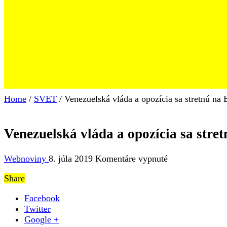
Home
/
SVET
/
Venezuelská vláda a opozícia sa stretnú na 
Venezuelská vláda a opozícia sa stret
na
Webnoviny
8. júla 2019
Komentáre vypnuté
Venezuelská
Share
vláda
a
Facebook
opozícia
Twitter
sa
Google +
stretnú