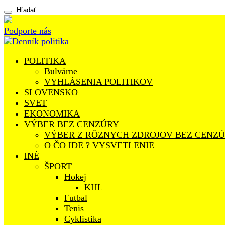
Podporte nás
POLITIKA
Bulvárne
VYHLÁSENIA POLITIKOV
SLOVENSKO
SVET
EKONOMIKA
VÝBER BEZ CENZÚRY
VÝBER Z RÔZNYCH ZDROJOV BEZ CENZ
O ČO IDE ? VYSVETLENIE
INÉ
ŠPORT
Hokej
KHL
Futbal
Tenis
Cyklistika