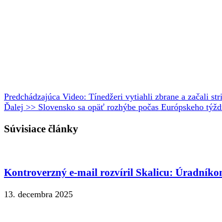
Predchádzajúca
Video: Tínedžeri vytiahli zbrane a začali st
Ďalej >>
Slovensko sa opäť rozhýbe počas Európskeho týždňa
Súvisiace články
Kontroverzný e-mail rozvíril Skalicu: Úradníko
13. decembra 2025