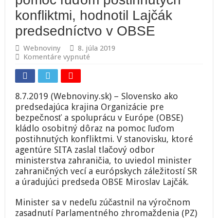
konfliktmi, hodnotil Lajčák
predsedníctvo v OBSE
Webnoviny
8. júla 2019
na
Komentáre vypnuté
Slovensko
kládlo
dôraz
na
8.7.2019 (Webnoviny.sk) – Slovensko ako
pomoc
predsedajúca krajina Organizácie pre
ľuďom
bezpečnosť a spoluprácu v Európe (OBSE)
postihnutých
konfliktmi,
kládlo osobitný dôraz na pomoc ľuďom
hodnotil
postihnutých konfliktmi. V stanovisku, ktoré
Lajčák
agentúre SITA zaslal tlačový odbor
predsedníctvo
ministerstva zahraničia, to uviedol minister
v
zahraničných vecí a európskych záležitostí SR
OBSE
a úradujúci predseda OBSE Miroslav Lajčák.
Minister sa v nedeľu zúčastnil na výročnom
zasadnutí Parlamentného zhromaždenia (PZ)