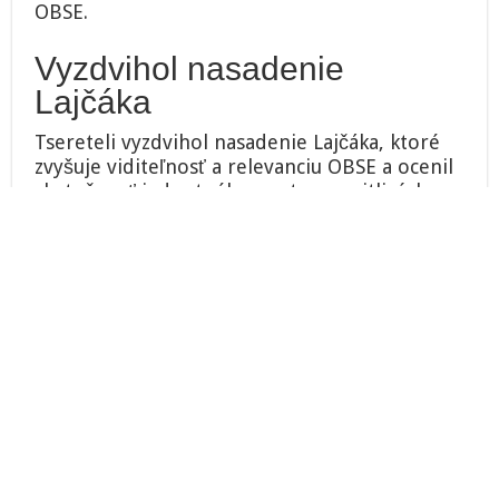
OBSE.
Vyzdvihol nasadenie
Lajčáka
Tsereteli vyzdvihol nasadenie Lajčáka, ktoré
zvyšuje viditeľnosť a relevanciu OBSE a ocenil
skutočnosť jednotného postupu v citlivých
otázkach, ako napríklad vo forme nedávneho
spoločného vyhlásenia k situácii v Albánsku.
Minister zahraničia bilaterálne diskutoval aj s
generálnym tajomníkom OBSE Thomasom
Gremingerom. Partneri sa venovali
predovšetkým obsahovému zameraniu
nadchádzajúceho neformálneho stretnutia
ministrov zahraničných vecí účastníckych
štátov OBSE a partnerských krajín, ktoré sa
uskutoční 9. júla vo Vysokých Tatrách.