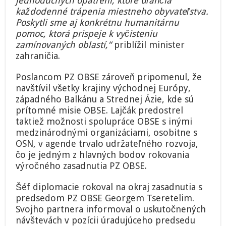
jednoduchých opatrení, ktoré uľahčia
každodenné trápenia miestneho obyvateľstva.
Poskytli sme aj konkrétnu humanitárnu
pomoc, ktorá prispeje k vyčisteniu
zamínovaných oblastí,“
priblížil minister
zahraničia.
Poslancom PZ OBSE zároveň pripomenul, že
navštívil všetky krajiny východnej Európy,
západného Balkánu a Strednej Ázie, kde sú
prítomné misie OBSE. Lajčák predostrel
taktiež možnosti spolupráce OBSE s inými
medzinárodnými organizáciami, osobitne s
OSN, v agende trvalo udržateľného rozvoja,
čo je jedným z hlavných bodov rokovania
výročného zasadnutia PZ OBSE.
Šéf diplomacie rokoval na okraj zasadnutia s
predsedom PZ OBSE Georgem Tseretelim.
Svojho partnera informoval o uskutočnených
návštevách v pozícii úradujúceho predsedu