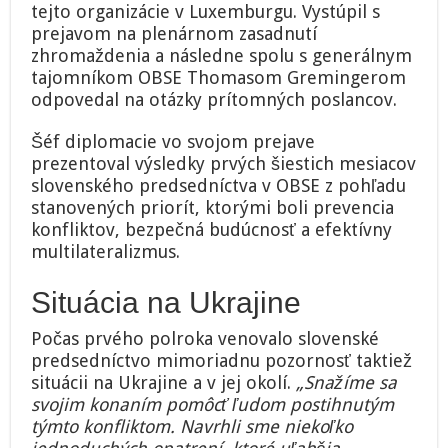
tejto organizácie v Luxemburgu. Vystúpil s
prejavom na plenárnom zasadnutí
zhromaždenia a následne spolu s generálnym
tajomníkom OBSE Thomasom Gremingerom
odpovedal na otázky prítomných poslancov.
Šéf diplomacie vo svojom prejave
prezentoval výsledky prvých šiestich mesiacov
slovenského predsedníctva v OBSE z pohľadu
stanovených priorít, ktorými boli prevencia
konfliktov, bezpečná budúcnosť a efektívny
multilateralizmus.
Situácia na Ukrajine
Počas prvého polroka venovalo slovenské
predsedníctvo mimoriadnu pozornosť taktiež
situácii na Ukrajine a v jej okolí.
„Snažíme sa
svojim konaním pomôcť ľudom postihnutým
týmto konfliktom. Navrhli sme niekoľko