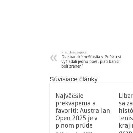
Predchádzajúca
Dve banské nešťastia v Poľsku si
vyžiadali jednu obeť, piati baníci
boli zranení
Súvisiace články
Najväčšie
Liba
prekvapenia a
sa za
favoriti: Australian
histó
Open 2025 je v
tenis
plnom prúde
kraji
gran