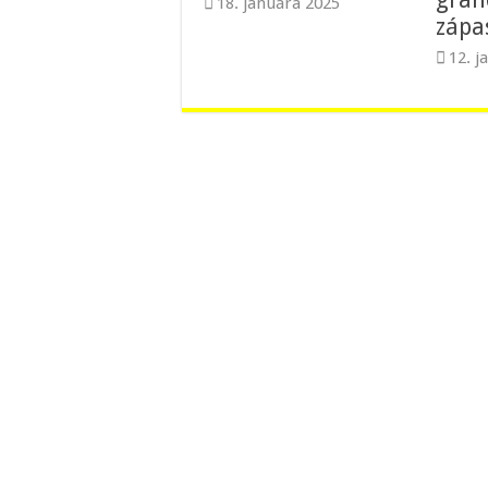
18. januára 2025
zápa
12. j