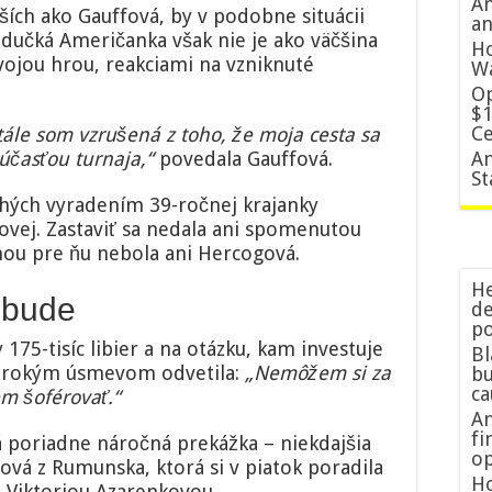
Am
ích ako Gauffová, by v podobne situácii
an
adučká Američanka však nie je ako väčšina
Ho
vojou hrou, reakciami na vzniknuté
W
Op
$1
Ce
tále som vzrušená z toho, že moja cesta sa
súčasťou turnaja,“
povedala Gauffová.
An
St
hých vyradením 39-ročnej krajanky
vej. Zastaviť sa nedala ani spomenutou
ou pre ňu nebola ani Hercogová.
He
ebude
de
po
175-tisíc libier a na otázku, kam investuje
Bl
širokým úsmevom odvetila:
„Nemôžem si za
bu
c
m šoférovať.“
Am
fi
 poriadne náročná prekážka – niekdajšia
op
vá z Rumunska, ktorá si v piatok poradila
Ho
Viktoriou Azarenkovou.