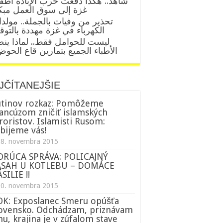
شاهد.. هكذا دفعت حرب الإبادة أطف
غزة إلى سوق العمل مبك
تحذير من وفيات بالجملة.. مولد
الكهرباء في غزة مهددة بالتو
ليست للحوامل فقط.. لماذا ين
الأطباء الجميع بتمارين قاع الحو
JČÍTANEJŠIE
tinov rozkaz: Pomôžeme
ancúzom zničiť islamských
roristov. Islamisti Rusom:
bijeme vás!
18. novembra 2015
ORÚCA SPRÁVA: POLICAJNÝ
ÁSAH U KOTLEBU – DOMÁCE
SILIE !!
20. novembra 2015
K: Exposlanec Smeru opúšťa
ovensko. Odchádzam, priznávam
nu, krajina je v zúfalom stave