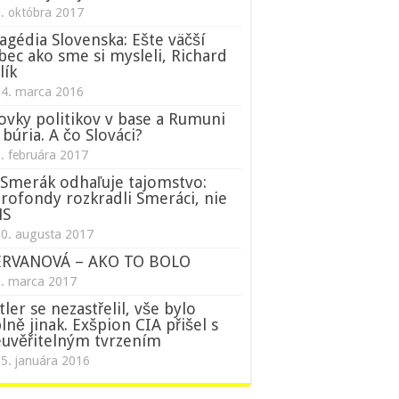
. októbra 2017
agédia Slovenska: Ešte väčší
bec ako sme si mysleli, Richard
lík
14. marca 2016
ovky politikov v base a Rumuni
 búria. A čo Slováci?
. februára 2017
Smerák odhaľuje tajomstvo:
rofondy rozkradli Smeráci, nie
NS
0. augusta 2017
ERVANOVÁ – AKO TO BOLO
1. marca 2017
tler se nezastřelil, vše bylo
lně jinak. Exšpion CIA přišel s
uvěřitelným tvrzením
5. januára 2016