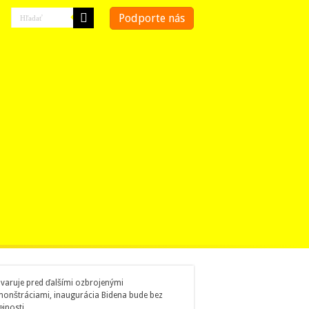
Podporte nás
 varuje pred ďalšími ozbrojenými
onštráciami, inaugurácia Bidena bude bez
ejnosti