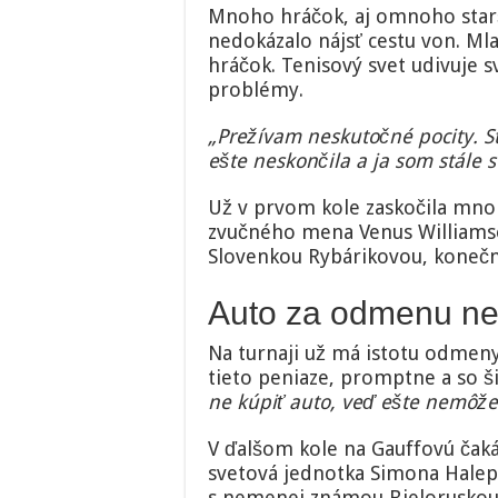
Mnoho hráčok, aj omnoho starš
nedokázalo nájsť cestu von. Ml
hráčok. Tenisový svet udivuje s
problémy.
„Prežívam neskutočné pocity. S
ešte neskončila a ja som stále 
Už v prvom kole zaskočila mno
zvučného mena Venus Williamso
Slovenkou Rybárikovou, konečn
Auto za odmenu n
Na turnaji už má istotu odmeny 
tieto peniaze, promptne a so 
ne kúpiť auto, veď ešte nemôže
V ďalšom kole na Gauffovú čaká
svetová jednotka Simona Halepo
s nemenej známou Bieloruskou 