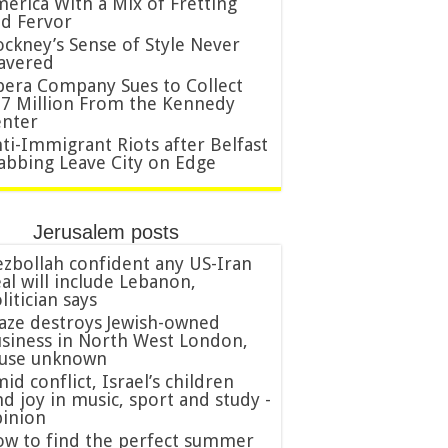
erica With a Mix of Fretting
d Fervor
ckney’s Sense of Style Never
avered
era Company Sues to Collect
7 Million From the Kennedy
nter
ti-Immigrant Riots after Belfast
abbing Leave City on Edge
Jerusalem posts
zbollah confident any US-Iran
al will include Lebanon,
litician says
aze destroys Jewish-owned
siness in North West London,
ause unknown
id conflict, Israel’s children
nd joy in music, sport and study -
inion
w to find the perfect summer