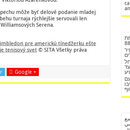
ca
an
pechu môže byť delové podanie mladej
ehu turnaja rýchlejšie servovali len
 Williamsových Serena.
מת
imbledon pre americkú tínedžerku ešte
יר
je tenisový svet
© SITA Všetky práva
ים
חל
עד
r
Google +
יע
עם
בו
וף
مع