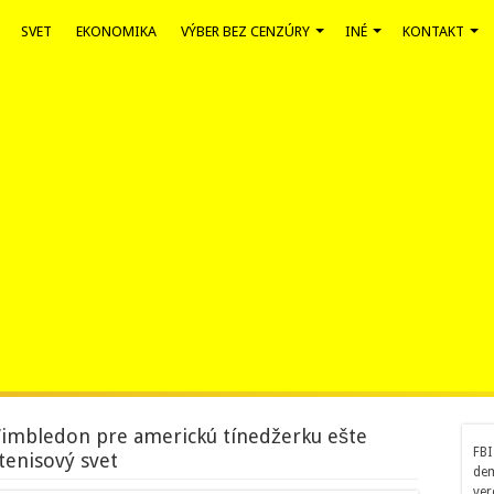
SVET
EKONOMIKA
VÝBER BEZ CENZÚRY
INÉ
KONTAKT
Wimbledon pre americkú tínedžerku ešte
FBI
tenisový svet
dem
ver