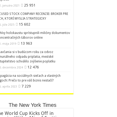
25 951
2. januára 2021
CUSED STOCK COMPANY RECENZIE: BROKER PRE
CH, KTORÍ MYSLIA STRATEGICKY
15 602
5. júla 2025
hívy holokaustu sprístupnili milióny dokumentov
oncentračných táborov online
13 963
1. mája 2019
avčania si v budúcom roku za odvoz
unálneho odpadu priplatia, mestské
tupiteľstvo schválilo zvýšenie poplatku
12 476
0. decembra 2024
pagácia na sociálnych sieťach a vlastných
goch: Prečo to pre váš biznis nestačí?
7 229
6. apríla 2023
The New York Times
e World Cup Kicks Off in