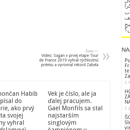
ال
را
ات
قف
صح
ض؟
NA
Ďalej >>
Video: Sagan v prvej etape Tour
Pu
de France 2019 vyhral rýchlostnú
Fr
prémiu a vyrovnal rekord Zabela
te
Za
H
nončan Habib
Vek je číslo, ale ja
Z
písal do
ďalej pracujem.
NÁ
rie, ako prvý
Gael Monfils sa stal
ta svojej
najstarším
ŠO
ny vyhral
singlovým
Sl
vi
dslamový
šampiónom v