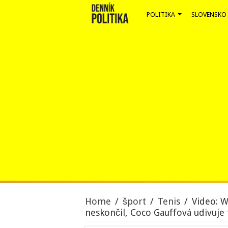
POLITIKA
SLOVENSKO
Home
/
šport
/
Tenis
/
Video: 
neskončil, Coco Gauffová udivuje 