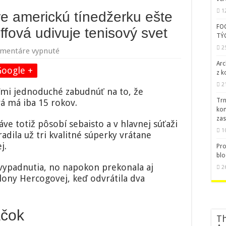
1
e americkú tínedžerku ešte
FO
fová udivuje tenisový svet
TÝ
2
na
mentáre vypnuté
Video:
Arc
Wimbledon
Google +
z k
pre
2
americkú
eľmi jednoduché zabudnúť na to, že
tínedžerku
Trn
á má iba 15 rokov.
ešte
kom
neskončil,
zas
e totiž pôsobí sebaisto a v hlavnej súťaži
Coco
1
Gauffová
dila už tri kvalitné súperky vrátane
udivuje
j.
Pro
tenisový
blo
svet
 vypadnutia, no napokon prekonala aj
2
ony Hercogovej, keď odvrátila dva
áčok
Th