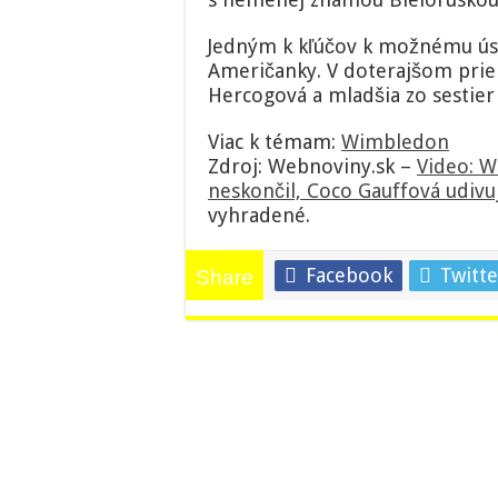
Jedným k kľúčov k možnému ús
Američanky. V doterajšom prieb
Hercogová a mladšia zo sestier
Viac k témam:
Wimbledon
Zdroj: Webnoviny.sk –
Video: W
neskončil, Coco Gauffová udivu
vyhradené.
Facebook
Twitte
Share