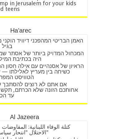
mp in Jerusalem for your kids
d teens
Ha’arec
האמן הבריטי המהפכני דיוויד הוקני 
בגיל 88
המכחול המדויק ביותר של אסתר שמ
היה בכתיבת המיל
הראיון של אסנהיים עם אילה חסון ה
כשיחה בין מעריץ לאלילתו — 
הטוויסט המפת
אם אתם לא רוצים להסתבך 
אחותכם הזונה שלא הכרתם, תקשי
עד הס
Al Jazeera
كتلة الوفاء اللبنانية: المفاوضات 
الاحتلال "انتحار سياسي"