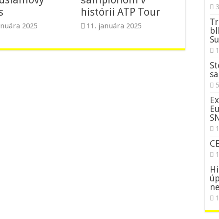
3
s
histórii ATP Tour
Tr
anuára 2025
11. januára 2025
bl
Su
St
sa
5
Ex
Eu
S
1
C
Hi
úp
ne
1