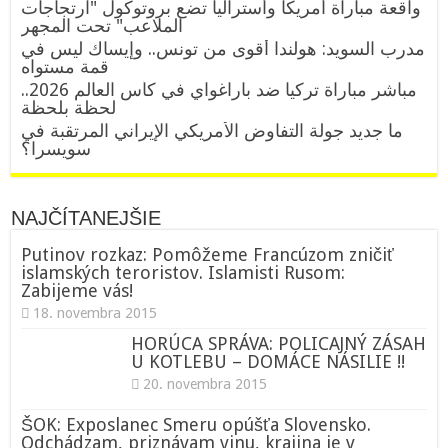
واقعة مباراة أمريكا وأستراليا تضع بروتوكول "ارتجاجات
الملاعب" تحت المجهر
مدرب السويد: هولندا أقوى من تونس.. وإيساك ليس في
قمة مستواه
مباشر مباراة تركيا ضد باراغواي في كأس العالم 2026..
لحظة بلحظة
ما جديد جولة التفاوض الأمريكي الإيراني المرتقبة في
سويسرا؟
NAJČÍTANEJŠIE
Putinov rozkaz: Pomôžeme Francúzom zničiť
islamských teroristov. Islamisti Rusom:
Zabijeme vás!
18. novembra 2015
HORÚCA SPRÁVA: POLICAJNÝ ZÁSAH
U KOTLEBU – DOMÁCE NÁSILIE !!
20. novembra 2015
ŠOK: Exposlanec Smeru opúšťa Slovensko.
Odchádzam, priznávam vinu, krajina je v