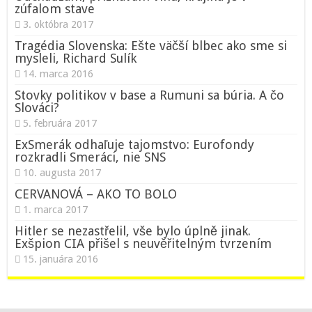
zúfalom stave
3. októbra 2017
Tragédia Slovenska: Ešte väčší blbec ako sme si
mysleli, Richard Sulík
14. marca 2016
Stovky politikov v base a Rumuni sa búria. A čo
Slováci?
5. februára 2017
ExSmerák odhaľuje tajomstvo: Eurofondy
rozkradli Smeráci, nie SNS
10. augusta 2017
CERVANOVÁ – AKO TO BOLO
1. marca 2017
Hitler se nezastřelil, vše bylo úplně jinak.
Exšpion CIA přišel s neuvěřitelným tvrzením
15. januára 2016