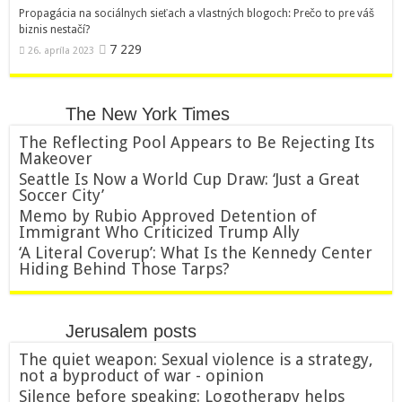
Propagácia na sociálnych sieťach a vlastných blogoch: Prečo to pre váš
biznis nestačí?
7 229
26. apríla 2023
The New York Times
The Reflecting Pool Appears to Be Rejecting Its
Makeover
Seattle Is Now a World Cup Draw: ‘Just a Great
Soccer City’
Memo by Rubio Approved Detention of
Immigrant Who Criticized Trump Ally
‘A Literal Coverup’: What Is the Kennedy Center
Hiding Behind Those Tarps?
Jerusalem posts
The quiet weapon: Sexual violence is a strategy,
not a byproduct of war - opinion
Silence before speaking: Logotherapy helps