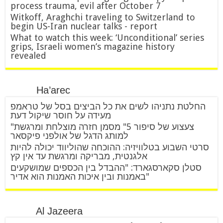
process trauma, evil after October 7
Witkoff, Araghchi traveling to Switzerland to
begin US-Iran nuclear talks - report
What to watch this week: ‘Unconditional’ series
grips, Israeli women’s magazine history
revealed
Ha’arec
החלטת נתניהו לשים את כל הביצים בסל של טראמפ
מעידה על חוסר שיקול דעת
"צעצוע של סיפור 5" מסמן חזרה מוצלחת ומרגשת
למותג הדגל של אולפני פיקסאר
סרטי השבוע בטלוויזיה: ההוכחה שהוליווד יכולה להיות
אלגנטית, מבריקה ומרגשת עד אין קץ
סטלן סקארסגארד: "ההבדל בין הכספים שמושקעים
באמנות ובין איכות האמנות הוא אדיר"
Al Jazeera