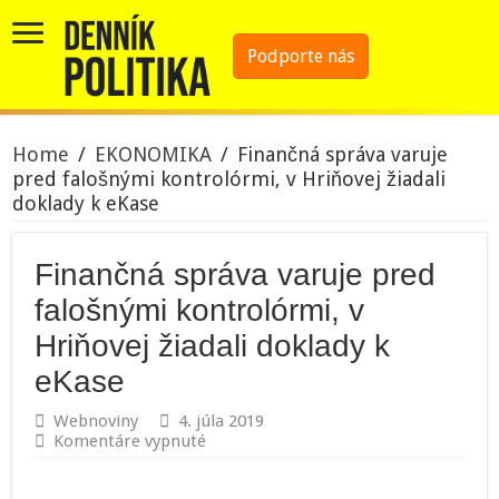
Podporte nás
Home
/
EKONOMIKA
/
Finančná správa varuje
pred falošnými kontrolórmi, v Hriňovej žiadali
doklady k eKase
Finančná správa varuje pred
falošnými kontrolórmi, v
Hriňovej žiadali doklady k
eKase
Webnoviny
4. júla 2019
na
Komentáre vypnuté
Finančná
správa