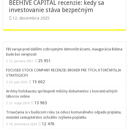
BEEHIVE CAPITAL recenzie: kedy sa
investovanie stáva bezpečným
12. decembra 2025
FBI varuje pred ďalšími ozbrojenými demonštráciami, inaugurácia Bidena
bude bez verejnosti
25 951
12. januára 2021
FOCUSED STOCK COMPANY RECENZIE: BROKER PRE TÝCH, KTORÍ MYSLIA
STRATEGICKY
15 602
25. júla 2025
Archívy holokaustu sprístupnili milióny dokumentov z koncentračných
táborov online
13 963
21. mája 2019
Trnavčania si v budúcom roku za odvoz komunálneho odpadu priplatia,
mestské zastupiteľstvo schválilo zvýšenie poplatku
12 476
10. decembra 2024