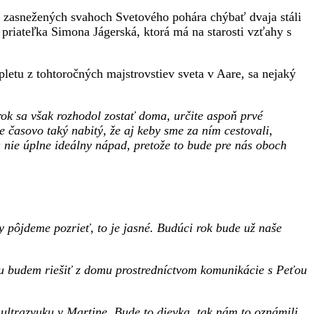
na zasnežených svahoch Svetového pohára chýbať dvaja stáli
 priateľka Simona Jágerská, ktorá má na starosti vzťahy s
letu z tohtoročných majstrovstiev sveta v Aare, sa nejaký
ok sa však rozhodol zostať doma, určite aspoň prvé
 časovo taký nabitý, že aj keby sme za ním cestovali,
ie úplne ideálny nápad, pretože to bude pre nás oboch
y pôjdeme pozrieť, to je jasné. Budúci rok bude už naše
u budem riešiť z domu prostredníctvom komunikácie s Peťou
ultrazvuku v Martine. Bude to dievka, tak nám to oznámili.