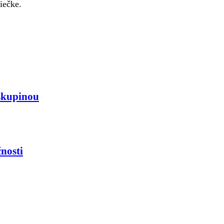
iečke.
skupinou
nosti