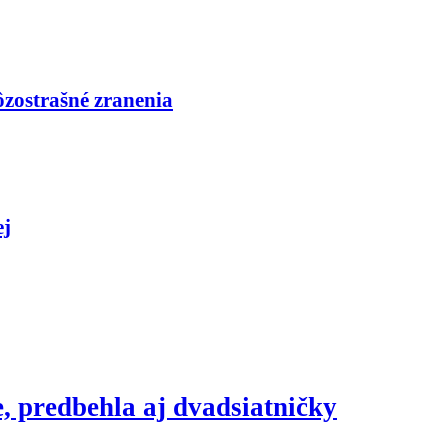
ôzostrašné zranenia
ej
, predbehla aj dvadsiatničky