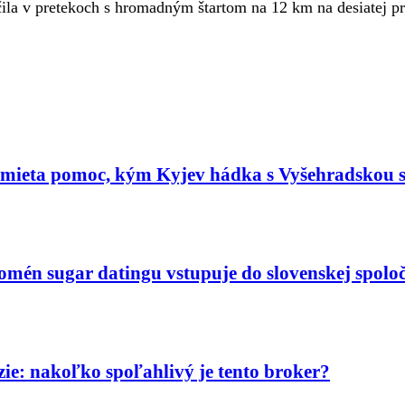
la v pretekoch s hromadným štartom na 12 km na desiatej pr
dmieta pomoc, kým Kyjev hádka s Vyšehradskou 
nomén sugar datingu vstupuje do slovenskej spoloč
ie: nakoľko spoľahlivý je tento broker?