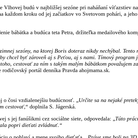
re Vlhovej budú v najbližšej sezóne pri naháňaní víťazstiev 
y na každom kroku od jej začiatkov vo Svetovom pohári, a jeho
nie bábätka a budúca teta Petra, držiteľka medailového komp
mnej sezóny, na ktorej Boris doteraz nikdy nechýbal. Tento r
by chcel byť zároveň aj s Peťou, aj s nami. Tímový program je
toho, cestovať za ním s takým malým bábätkom považujem za n
e rodičovský portál denníka Pravda ahojmama.sk.
aj o čosi vzdialenejšiu budúcnosť. „
Určite sa na nejaké pretek
ím cestovať,
“ doplnila S. Jágerská.
j s jej fanúšikmi cez sociálne siete, odpovedala: „
Túto prác
mala popri dieťati zvládnuť.“
ciu o pohlaví a mene svojho dieťaťa. „
Práve sme boli na 3D 