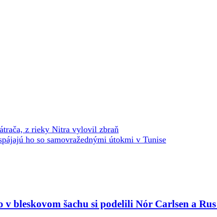
rača, z rieky Nitra vylovil zbraň
spájajú ho so samovražednými útokmi v Tunise
o v bleskovom šachu si podelili Nór Carlsen a Ru