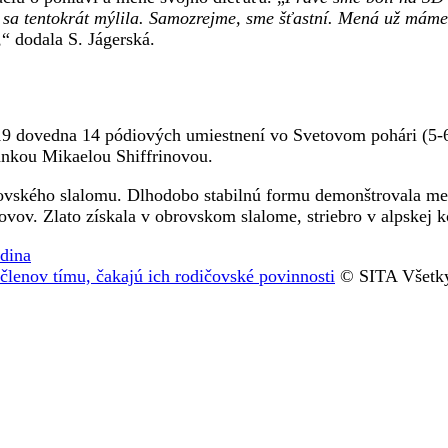
ia sa tentokrát mýlila. Samozrejme, sme šťastní. Mená už máme
,
“ dodala S. Jágerská.
19 dovedna 14 pódiových umiestnení vo Svetovom pohári (5-6
ankou Mikaelou Shiffrinovou.
ovského slalomu. Dlhodobo stabilnú formu demonštrovala med
ovov. Zlato získala v obrovskom slalome, striebro v alpskej 
odina
členov tímu, čakajú ich rodičovské povinnosti
© SITA Všetky