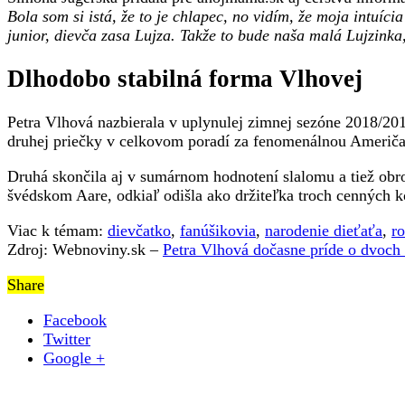
Bola som si istá, že to je chlapec, no vidím, že moja intuíc
junior, dievča zasa Lujza. Takže to bude naša malá Lujzinka
Dlhodobo stabilná forma Vlhovej
Petra Vlhová nazbierala v uplynulej zimnej sezóne 2018/20
druhej priečky v celkovom poradí za fenomenálnou Američ
Druhá skončila aj v sumárnom hodnotení slalomu a tiež obr
švédskom Aare, odkiaľ odišla ako držiteľka troch cenných k
Viac k témam:
dievčatko
,
fanúšikovia
,
narodenie dieťaťa
,
r
Zdroj: Webnoviny.sk –
Petra Vlhová dočasne príde o dvoch 
Share
Facebook
Twitter
Google +