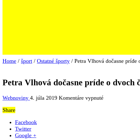
Home
/
šport
/
Ostatné športy
/
Petra Vlhová dočasne príde 
Petra Vlhová dočasne príde o dvoch č
na
Webnoviny
4. júla 2019
Komentáre vypnuté
Petra
Share
Vlhová
dočasne
Facebook
príde
Twitter
o
Google +
dvoch