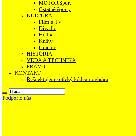
MOTOR šport
Ostatné športy
KULTÚRA
Film a TV
Divadlo
Hudba
Knihy
Umenie
HISTÓRIA
VEDA A TECHNIKA
PRÁVO
KONTAKT
Rešpektujeme etický kódex novinára
Podporte nás