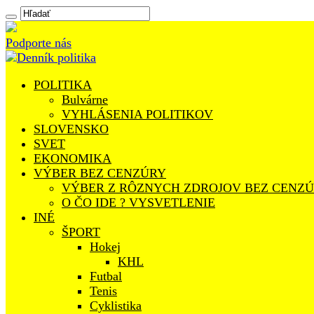
Podporte nás
POLITIKA
Bulvárne
VYHLÁSENIA POLITIKOV
SLOVENSKO
SVET
EKONOMIKA
VÝBER BEZ CENZÚRY
VÝBER Z RÔZNYCH ZDROJOV BEZ CENZ
O ČO IDE ? VYSVETLENIE
INÉ
ŠPORT
Hokej
KHL
Futbal
Tenis
Cyklistika