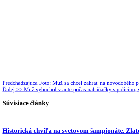
Predchádzajúca
Foto: Muž sa chcel zahrať na novodobého pát
Ďalej >>
Muž vybuchol v aute počas naháňačky s políciou, 
Súvisiace články
Historická chvíľa na svetovom šampionáte. Zlat