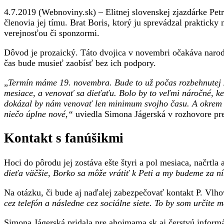
členov
4.7.2019 (Webnoviny.sk) – Elitnej slovenskej zjazdárke Pet
tímu,
členovia jej tímu. Brat Boris, ktorý ju sprevádzal praktick
čakajú
verejnosťou či sponzormi.
ich
rodičovské
Dôvod je prozaický. Táto dvojica v novembri očakáva narode
povinnosti
čas bude musieť zaobísť bez ich podpory.
„
Termín máme 19. novembra. Bude to už počas rozbehnutej zi
mesiace, a venovať sa dieťaťu. Bolo by to veľmi náročné, ke
dokázal by nám venovať len minimum svojho času. A okrem 
niečo úplne nové,“
uviedla Simona Jágerská v rozhovore pr
Kontakt s fanúšikmi
Hoci do pôrodu jej zostáva ešte štyri a pol mesiaca, načrtla 
dieťa väčšie, Borko sa môže vrátiť k Peti a my budeme za n
Na otázku, či bude aj naďalej zabezpečovať kontakt P. Vlhove
cez telefón a následne cez sociálne siete. To by som určite 
Simona Jágerská pridala pre ahojmama.sk aj čerstvú informá