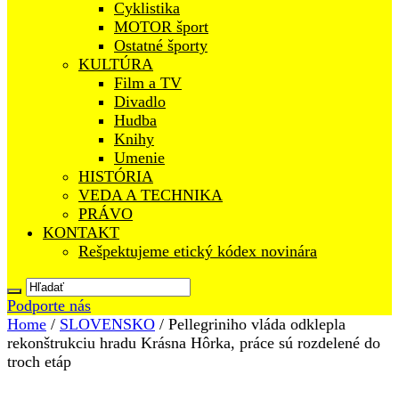
Cyklistika
MOTOR šport
Ostatné športy
KULTÚRA
Film a TV
Divadlo
Hudba
Knihy
Umenie
HISTÓRIA
VEDA A TECHNIKA
PRÁVO
KONTAKT
Rešpektujeme etický kódex novinára
Podporte nás
Home
/
SLOVENSKO
/
Pellegriniho vláda odklepla
rekonštrukciu hradu Krásna Hôrka, práce sú rozdelené do
troch etáp