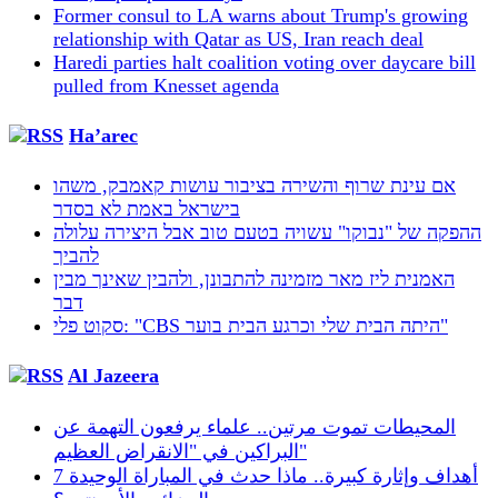
Former consul to LA warns about Trump's growing
relationship with Qatar as US, Iran reach deal
Haredi parties halt coalition voting over daycare bill
pulled from Knesset agenda
Ha’arec
אם עינת שרוף והשירה בציבור עושות קאמבק, משהו
בישראל באמת לא בסדר
ההפקה של "נבוקו" עשויה בטעם טוב אבל היצירה עלולה
להביך
האמנית ליז מאר מזמינה להתבונן, ולהבין שאינך מבין
דבר
סקוט פלי: "CBS היתה הבית שלי וכרגע הבית בוער"
Al Jazeera
المحيطات تموت مرتين.. علماء يرفعون التهمة عن
البراكين في "الانقراض العظيم"
7 أهداف وإثارة كبيرة.. ماذا حدث في المباراة الوحيدة