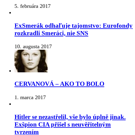
5. februára 2017
ExSmerák odhaľuje tajomstvo: Eurofondy
rozkradli Smeráci, nie SNS
10. augusta 2017
CERVANOVÁ – AKO TO BOLO
1. marca 2017
Hitler se nezastřelil, vše bylo úplně jinak.
Exšpion CIA přišel s neuvěřitelným
tvrzením