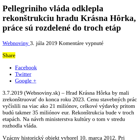
Pellegriniho vláda odklepla
rekonštrukciu hradu Krásna Hôrka,
práce sú rozdelené do troch etáp
na
Webnoviny
3. júla 2019
Komentáre vypnuté
Pellegriniho
Share
vláda
odklepla
Facebook
rekonštrukciu
Twitter
hradu
Google +
Krásna
Hôrka,
3.7.2019 (Webnoviny.sk) – Hrad Krásna Hôrka by mali
práce
zrekonštruovať do konca roku 2023. Cenu stavebných prác
sú
vyčíslili na viac ako 21 miliónov, celkové výdavky pritom
rozdelené
budú takmer 35 miliónov eur. Rekonštrukcia bude v troch
do
etapách. Na návrh ministerstva kultúry o tom v stredu
troch
rozhodla vláda.
etáp
Vzácny historický objekt vyhorel 10. marca 2012. Pri