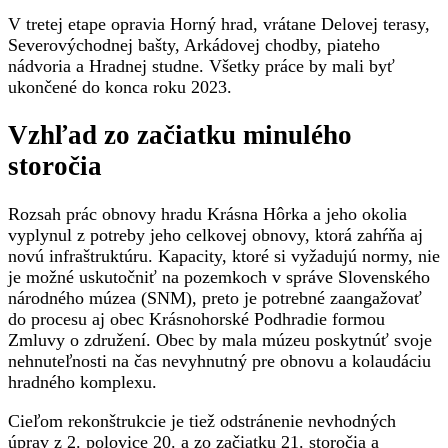
V tretej etape opravia Horný hrad, vrátane Delovej terasy,
Severovýchodnej bašty, Arkádovej chodby, piateho
nádvoria a Hradnej studne. Všetky práce by mali byť
ukončené do konca roku 2023.
Vzhľad zo začiatku minulého
storočia
Rozsah prác obnovy hradu Krásna Hôrka a jeho okolia
vyplynul z potreby jeho celkovej obnovy, ktorá zahŕňa aj
novú infraštruktúru. Kapacity, ktoré si vyžadujú normy, nie
je možné uskutočniť na pozemkoch v správe Slovenského
národného múzea (SNM), preto je potrebné zaangažovať
do procesu aj obec Krásnohorské Podhradie formou
Zmluvy o združení. Obec by mala múzeu poskytnúť svoje
nehnuteľnosti na čas nevyhnutný pre obnovu a kolaudáciu
hradného komplexu.
Cieľom rekonštrukcie je tiež odstránenie nevhodných
úprav z 2. polovice 20. a zo začiatku 21. storočia a