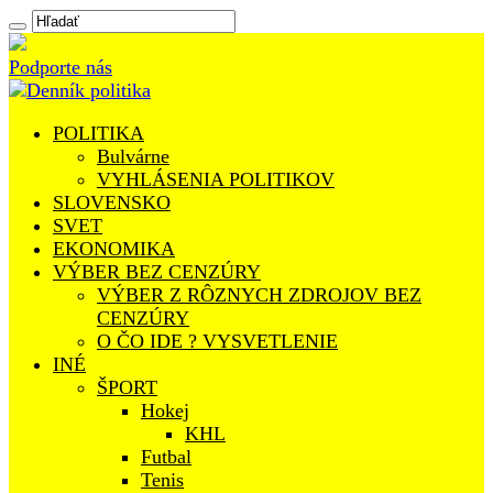
Podporte nás
POLITIKA
Bulvárne
VYHLÁSENIA POLITIKOV
SLOVENSKO
SVET
EKONOMIKA
VÝBER BEZ CENZÚRY
VÝBER Z RÔZNYCH ZDROJOV BEZ
CENZÚRY
O ČO IDE ? VYSVETLENIE
INÉ
ŠPORT
Hokej
KHL
Futbal
Tenis