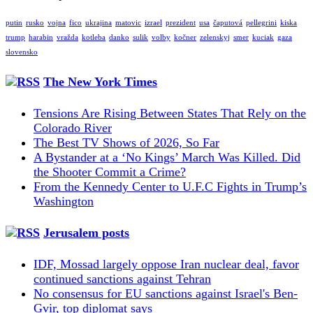
putin
rusko
vojna
fico
ukrajina
matovic
izrael
prezident
usa
čaputová
pellegrini
kiska
trump
harabin
vražda
kotleba
danko
sulik
volby
kočner
zelenskyj
smer
kuciak
gaza
slovensko
The New York Times
Tensions Are Rising Between States That Rely on the
Colorado River
The Best TV Shows of 2026, So Far
A Bystander at a ‘No Kings’ March Was Killed. Did
the Shooter Commit a Crime?
From the Kennedy Center to U.F.C Fights in Trump’s
Washington
Jerusalem posts
IDF, Mossad largely oppose Iran nuclear deal, favor
continued sanctions against Tehran
No consensus for EU sanctions against Israel's Ben-
Gvir, top diplomat says