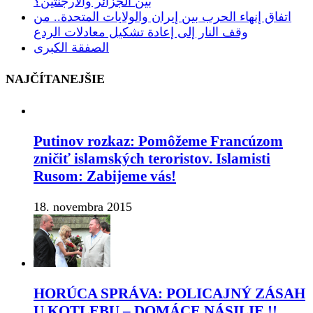
بين الجزائر والأرجنتين؟
اتفاق إنهاء الحرب بين إيران والولايات المتحدة.. من
وقف النار إلى إعادة تشكيل معادلات الردع
الصفقة الكبرى
NAJČÍTANEJŠIE
Putinov rozkaz: Pomôžeme Francúzom
zničiť islamských teroristov. Islamisti
Rusom: Zabijeme vás!
18. novembra 2015
HORÚCA SPRÁVA: POLICAJNÝ ZÁSAH
U KOTLEBU – DOMÁCE NÁSILIE !!