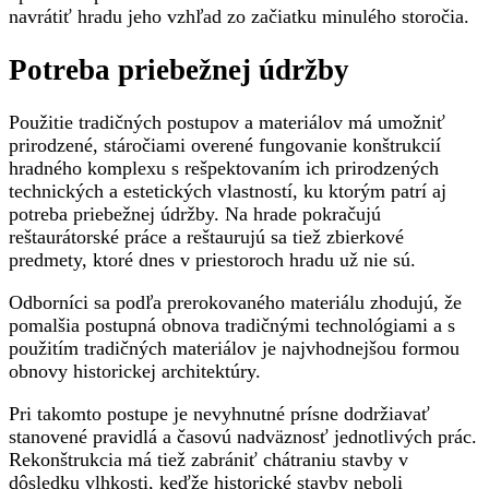
navrátiť hradu jeho vzhľad zo začiatku minulého storočia.
Potreba priebežnej údržby
Použitie tradičných postupov a materiálov má umožniť
prirodzené, stáročiami overené fungovanie konštrukcií
hradného komplexu s rešpektovaním ich prirodzených
technických a estetických vlastností, ku ktorým patrí aj
potreba priebežnej údržby. Na hrade pokračujú
reštaurátorské práce a reštaurujú sa tiež zbierkové
predmety, ktoré dnes v priestoroch hradu už nie sú.
Odborníci sa podľa prerokovaného materiálu zhodujú, že
pomalšia postupná obnova tradičnými technológiami a s
použitím tradičných materiálov je najvhodnejšou formou
obnovy historickej architektúry.
Pri takomto postupe je nevyhnutné prísne dodržiavať
stanovené pravidlá a časovú nadväznosť jednotlivých prác.
Rekonštrukcia má tiež zabrániť chátraniu stavby v
dôsledku vlhkosti, keďže historické stavby neboli