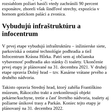
rozsiahlom požiari hasiči vtedy zachránili 90 percent
exponátov, zhoreli však šindľové strechy, expozícia v
hornom gotickom paláci a zvonica.
Vybudujú infraštruktúru a
infocentrum
V prvej etape vybudujú infraštruktúru – inžinierske siete,
parkoviská a ostatné technológie podhradia a tiež
Infocentrum Krásna Hôrka. Patrí sem aj občianska
vybavenosť podhradia ako stánky či toalety. Ukončenie
prvej etapy je plánované na 31. decembra 2021. V druhej
etape opravia Dolný hrad – tzv. Kasárne vrátane prvého a
druhého nádvoria.
Takisto opravia Stredný hrad, ktorý zahŕňa Františkino
múzeum, Rákocziho trakt a zrekonštruujú objekt
pekárne/kuchyne, tretie a časť štvrtého nádvoria, toalety aj
požiarne únikové trasy a Parkán. Koniec tejto etapy je
plánovaný na 31. decembra 2022.