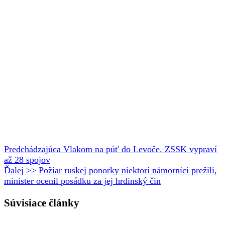
Predchádzajúca
Vlakom na púť do Levoče. ZSSK vypraví
až 28 spojov
Ďalej >>
Požiar ruskej ponorky niektorí námorníci prežili,
minister ocenil posádku za jej hrdinský čin
Súvisiace články