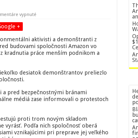
Th
Am
na
mentáre vypnuté
an
Žlté
Ho
vesty
Google +
W
a
Op
enviroaktivisti
ronmentálni aktivisti a demonštranti z
$1
protestujú
ú pred budovami spoločnosti Amazon vo
Ce
pred
ú z kradnutia práce menším podnikom a
Amazonom
An
vo
St
Francúzsku,
obviňujú
 niekoľko desiatok demonštrantov preliezlo
ho
oločnosti.
z
ničenia
He
mi a pred bezpečnostnými bránami
Zeme
de
nálne médiá zase informovali o protestoch
po
Bl
bu
testujú proti trom novým skladom
c
ne vyrásť. Podľa nich spoločnosť oberá
Am
iami vznikajúcimi pri preprave jej veľkého
fi