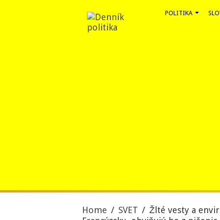
POLITIKA
SLO
Home
/
SVET
/
Žlté vesty a env