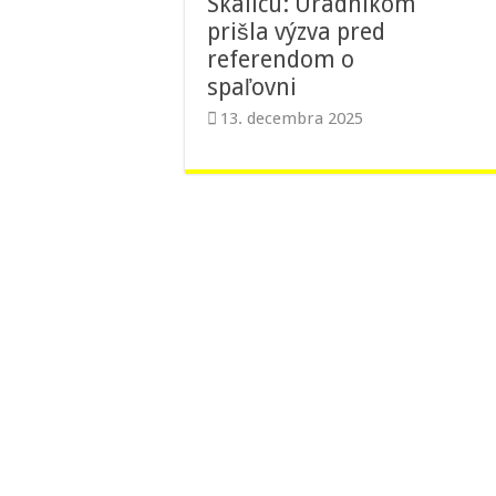
Skalicu: Úradníkom
prišla výzva pred
referendom o
spaľovni
13. decembra 2025