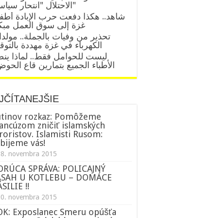
الاحتلال "انتحار سياسي"
شاهد.. هكذا دفعت حرب الإبادة أطف
غزة إلى سوق العمل مبك
تحذير من وفيات بالجملة.. مولد
الكهرباء في غزة مهددة بالتو
ليست للحوامل فقط.. لماذا ين
الأطباء الجميع بتمارين قاع الحو
JČÍTANEJŠIE
tinov rozkaz: Pomôžeme
ancúzom zničiť islamských
roristov. Islamisti Rusom:
bijeme vás!
18. novembra 2015
ORÚCA SPRÁVA: POLICAJNÝ
ÁSAH U KOTLEBU – DOMÁCE
SILIE !!
20. novembra 2015
K: Exposlanec Smeru opúšťa