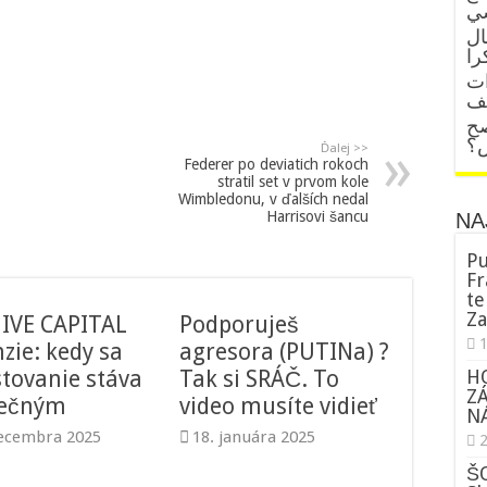
ال
را
ات
قف
صح
ض؟
Ďalej >>
Federer po deviatich rokoch
stratil set v prvom kole
Wimbledonu, v ďalších nedal
Harrisovi šancu
NA
Pu
Fr
te
Za
IVE CAPITAL
Podporuješ
zie: kedy sa
agresora (PUTINa) ?
H
stovanie stáva
Tak si SRÁČ. To
Z
pečným
video musíte vidieť
NÁ
decembra 2025
18. januára 2025
ŠO