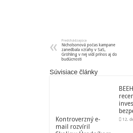
Predchádzajúca
Nicholsonová počas kampane
zanedbala vzťahy v SaS,
Gröhling v nej vidí prínos aj do
budúcnosti
Súvisiace články
BEEH
recen
inve
bez
Kontroverzný e-
12. 
mail rozvíril