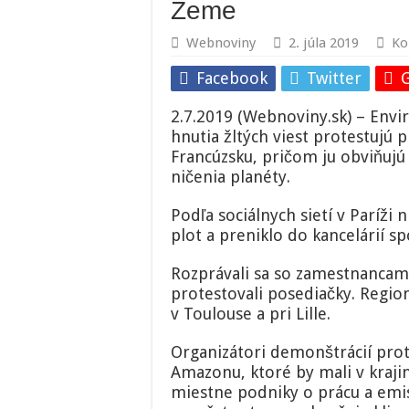
Zeme
Webnoviny
2. júla 2019
Ko
Facebook
Twitter
2.7.2019 (Webnoviny.sk) – Envi
hnutia žltých viest protestuj
Francúzsku, pričom ju obviňuj
ničenia planéty.
Podľa sociálnych sietí v Paríži
plot a preniklo do kancelárií sp
Rozprávali sa so zamestnanca
protestovali posediačky. Regio
v Toulouse a pri Lille.
Organizátori demonštrácií pro
Amazonu, ktoré by mali v kraji
miestne podniky o prácu a emis