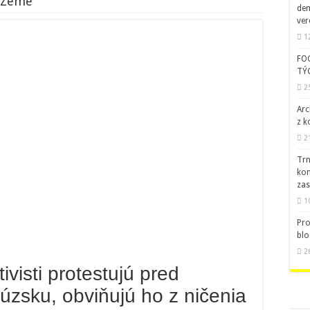
a Zeme
dem
ver
1
FO
TÝ
2
Arc
z k
2
Trn
kom
zas
1
Pro
blo
2
ivisti protestujú pred
sku, obviňujú ho z ničenia