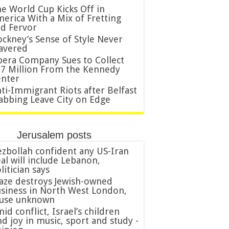
e World Cup Kicks Off in
erica With a Mix of Fretting
d Fervor
ckney’s Sense of Style Never
avered
era Company Sues to Collect
7 Million From the Kennedy
nter
ti-Immigrant Riots after Belfast
abbing Leave City on Edge
Jerusalem posts
zbollah confident any US-Iran
al will include Lebanon,
litician says
aze destroys Jewish-owned
siness in North West London,
ause unknown
id conflict, Israel’s children
nd joy in music, sport and study -