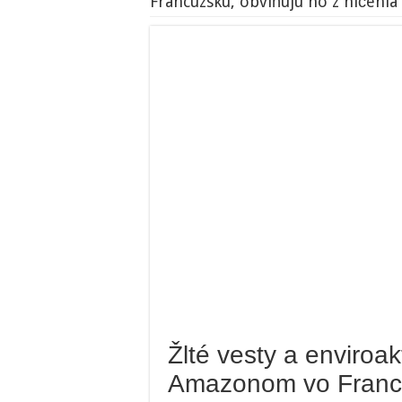
Francúzsku, obviňujú ho z ničeni
Žlté vesty a enviroakt
Amazonom vo Francúz