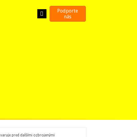
Podporte
nás
 varuje pred ďalšími ozbrojenými