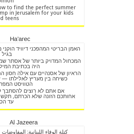
inion
w to find the perfect summer
mp in Jerusalem for your kids
d teens
Ha’arec
האמן הבריטי המהפכני דיוויד הוקני 
בגיל 88
המכחול המדויק ביותר של אסתר שמ
היה בכתיבת המיל
הראיון של אסנהיים עם אילה חסון ה
כשיחה בין מעריץ לאלילתו — 
הטוויסט המפת
אם אתם לא רוצים להסתבך 
אחותכם הזונה שלא הכרתם, תקשי
עד הס
Al Jazeera
كتلة الوفاء اللبنانية: المفاوضات 