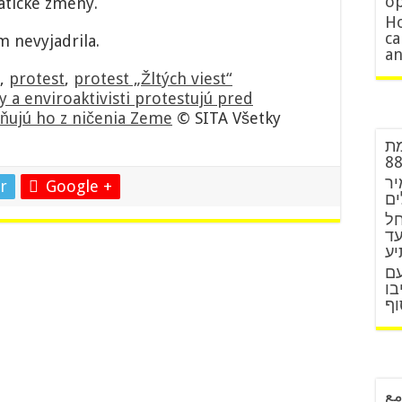
op
atické zmeny.
Ho
ca
m nevyjadrila.
an
,
protest
,
protest „Žltých viest“
y a enviroaktivisti protestujú pred
ňujú ho z ničenia Zeme
© SITA Všetky
מת
יר
r
Google +
ים
חל
עד
יע
עם
בו
וף
مع