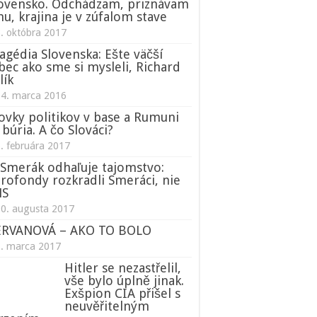
ovensko. Odchádzam, priznávam
nu, krajina je v zúfalom stave
. októbra 2017
agédia Slovenska: Ešte väčší
bec ako sme si mysleli, Richard
lík
14. marca 2016
ovky politikov v base a Rumuni
 búria. A čo Slováci?
. februára 2017
Smerák odhaľuje tajomstvo:
rofondy rozkradli Smeráci, nie
NS
0. augusta 2017
ERVANOVÁ – AKO TO BOLO
1. marca 2017
Hitler se nezastřelil,
vše bylo úplně jinak.
Exšpion CIA přišel s
neuvěřitelným