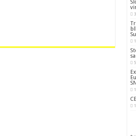
Sl
vi
3
Tr
bl
Su
St
sa
5
Ex
Eu
S
1
C