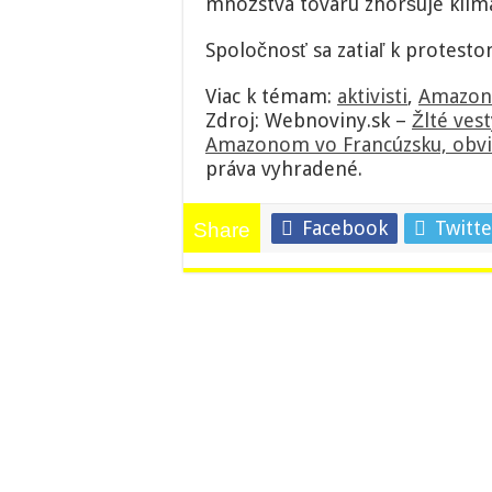
množstva tovaru zhoršuje klim
Spoločnosť sa zatiaľ k protesto
Viac k témam:
aktivisti
,
Amazon
Zdroj: Webnoviny.sk –
Žlté vest
Amazonom vo Francúzsku, obvi
práva vyhradené.
Facebook
Twitte
Share