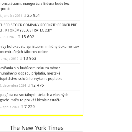
onštráciami, inaugurácia Bidena bude bez
ejnosti
25 951
2. januára 2021
CUSED STOCK COMPANY RECENZIE: BROKER PRE
CH, KTORÍ MYSLIA STRATEGICKY
15 602
5. júla 2025
hívy holokaustu sprístupnili milióny dokumentov
oncentračných táborov online
13 963
1. mája 2019
avčania si v budúcom roku za odvoz
unálneho odpadu priplatia, mestské
tupiteľstvo schválilo zvýšenie poplatku
12 476
0. decembra 2024
pagácia na sociálnych sieťach a vlastných
goch: Prečo to pre váš biznis nestačí?
7 229
6. apríla 2023
The New York Times