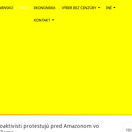
VENSKO
SVET
EKONOMIKA
VÝBER BEZ CENZÚRY
INÉ
KONTAKT
iroaktivisti protestujú pred Amazonom vo
FBI