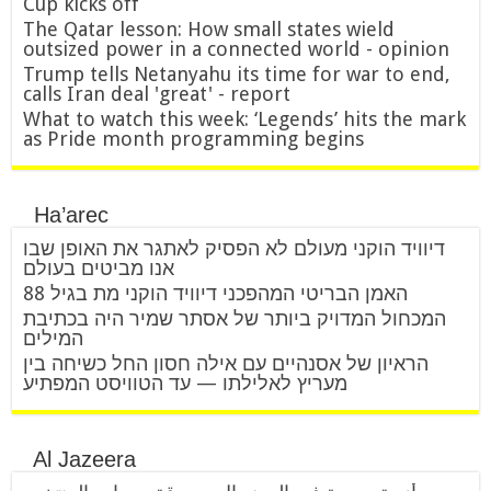
Cup kicks off
The Qatar lesson: How small states wield
outsized power in a connected world - opinion
Trump tells Netanyahu its time for war to end,
calls Iran deal 'great' - report
What to watch this week: ‘Legends’ hits the mark
as Pride month programming begins
Ha’arec
דיוויד הוקני מעולם לא הפסיק לאתגר את האופן שבו
אנו מביטים בעולם
האמן הבריטי המהפכני דיוויד הוקני מת בגיל 88
המכחול המדויק ביותר של אסתר שמיר היה בכתיבת
המילים
הראיון של אסנהיים עם אילה חסון החל כשיחה בין
מעריץ לאלילתו — עד הטוויסט המפתיע
Al Jazeera