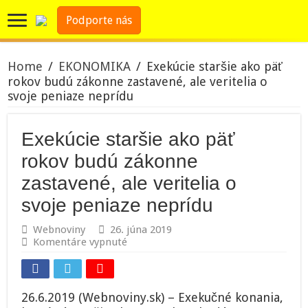
Podporte nás
Home
/
EKONOMIKA
/
Exekúcie staršie ako päť
rokov budú zákonne zastavené, ale veritelia o
svoje peniaze neprídu
Exekúcie staršie ako päť
rokov budú zákonne
zastavené, ale veritelia o
svoje peniaze neprídu
Webnoviny
26. júna 2019
na
Komentáre vypnuté
Exekúcie
staršie
ako
päť
26.6.2019 (Webnoviny.sk) – Exekučné konania,
rokov