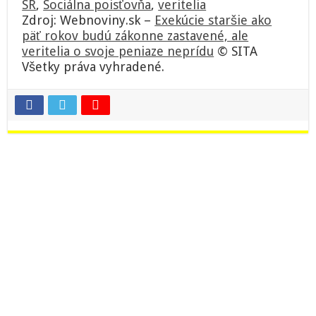
SR
,
Sociálna poisťovňa
,
veritelia
Zdroj: Webnoviny.sk –
Exekúcie staršie ako
päť rokov budú zákonne zastavené, ale
veritelia o svoje peniaze neprídu
© SITA
Všetky práva vyhradené.