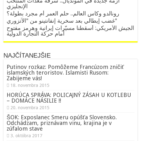
أزمة جديدة في المونديال.. سرقة معدات المنتخب
الإنجليزي
رونالدو وكأس العالم.. حلم العمر أم مجرد بطولة؟
غضب إيطالي بعد سخرية إنفانتينو من "الآتزوري"
الجيش الأمريكي: أسقطنا مسيّرات إيرانية وهرمز مفتوح
أمام حركة التجارة الدولية
NAJČÍTANEJŠIE
Putinov rozkaz: Pomôžeme Francúzom zničiť
islamských teroristov. Islamisti Rusom:
Zabijeme vás!
18. novembra 2015
HORÚCA SPRÁVA: POLICAJNÝ ZÁSAH U KOTLEBU
– DOMÁCE NÁSILIE !!
20. novembra 2015
ŠOK: Exposlanec Smeru opúšťa Slovensko.
Odchádzam, priznávam vinu, krajina je v
zúfalom stave
3. októbra 2017