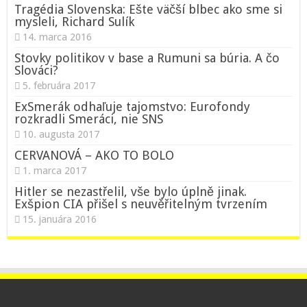
Tragédia Slovenska: Ešte väčší blbec ako sme si
mysleli, Richard Sulík
14. marca 2016
Stovky politikov v base a Rumuni sa búria. A čo
Slováci?
5. februára 2017
ExSmerák odhaľuje tajomstvo: Eurofondy
rozkradli Smeráci, nie SNS
10. augusta 2017
CERVANOVÁ – AKO TO BOLO
1. marca 2017
Hitler se nezastřelil, vše bylo úplně jinak.
Exšpion CIA přišel s neuvěřitelným tvrzením
15. januára 2016