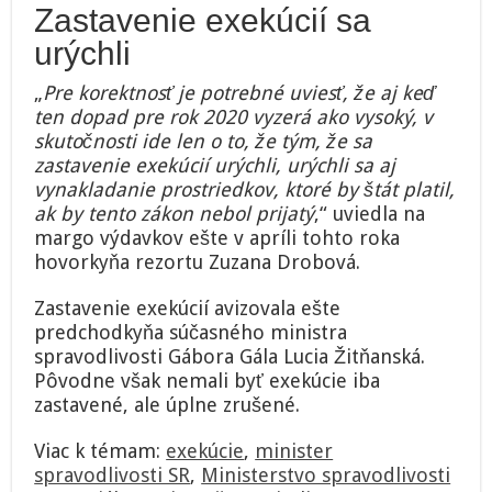
Zastavenie exekúcií sa
urýchli
„
Pre korektnosť je potrebné uviesť, že aj keď
ten dopad pre rok 2020 vyzerá ako vysoký, v
skutočnosti ide len o to, že tým, že sa
zastavenie exekúcií urýchli, urýchli sa aj
vynakladanie prostriedkov, ktoré by štát platil,
ak by tento zákon nebol prijatý
,“ uviedla na
margo výdavkov ešte v apríli tohto roka
hovorkyňa rezortu Zuzana Drobová.
Zastavenie exekúcií avizovala ešte
predchodkyňa súčasného ministra
spravodlivosti Gábora Gála Lucia Žitňanská.
Pôvodne však nemali byť exekúcie iba
zastavené, ale úplne zrušené.
Viac k témam:
exekúcie
,
minister
spravodlivosti SR
,
Ministerstvo spravodlivosti