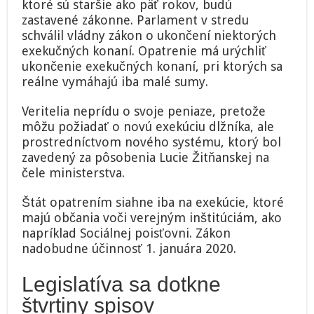
ktoré sú staršie ako päť rokov, budú
budú
zastavené zákonne. Parlament v stredu
zákonne
zastavené,
schválil vládny zákon o ukončení niektorých
ale
exekučných konaní. Opatrenie má urýchliť
veritelia
ukončenie exekučných konaní, pri ktorých sa
o
reálne vymáhajú iba malé sumy.
svoje
peniaze
neprídu
Veritelia neprídu o svoje peniaze, pretože
môžu požiadať o novú exekúciu dlžníka, ale
prostredníctvom nového systému, ktorý bol
zavedený za pôsobenia Lucie Žitňanskej na
čele ministerstva.
Štát opatrením siahne iba na exekúcie, ktoré
majú občania voči verejným inštitúciám, ako
napríklad Sociálnej poisťovni. Zákon
nadobudne účinnosť 1. januára 2020.
Legislatíva sa dotkne
štvrtiny spisov