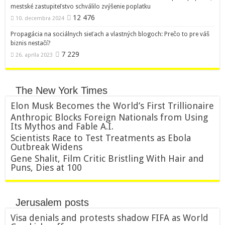
mestské zastupiteľstvo schválilo zvýšenie poplatku
12 476
10. decembra 2024
Propagácia na sociálnych sieťach a vlastných blogoch: Prečo to pre váš
biznis nestačí?
7 229
26. apríla 2023
The New York Times
Elon Musk Becomes the World’s First Trillionaire
Anthropic Blocks Foreign Nationals from Using
Its Mythos and Fable A.I.
Scientists Race to Test Treatments as Ebola
Outbreak Widens
Gene Shalit, Film Critic Bristling With Hair and
Puns, Dies at 100
Jerusalem posts
Visa denials and protests shadow FIFA as World