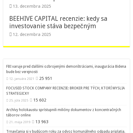
13. decembra 2025
BEEHIVE CAPITAL recenzie: kedy sa
investovanie stáva bezpečným
12. decembra 2025
FBI varuje pred ďalšími ozbrojenými demonštráciami, inaugurácia Bidena
bude bez verejnosti
25 951
12. januára 2021
FOCUSED STOCK COMPANY RECENZIE: BROKER PRE TÝCH, KTORÍ MYSLIA
STRATEGICKY
15 602
25. júla 2025
Archívy holokaustu sprístupnili milióny dokumentov z koncentračných
táborov online
13 963
21. mája 2019
Trnavčania si v budúcom roku za odvoz komunálneho odpadu priplatia,