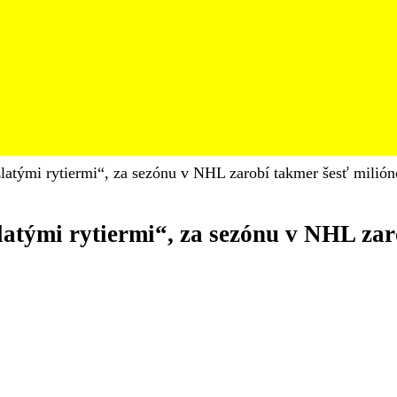
latými rytiermi“, za sezónu v NHL zarobí takmer šesť milió
latými rytiermi“, za sezónu v NHL zar