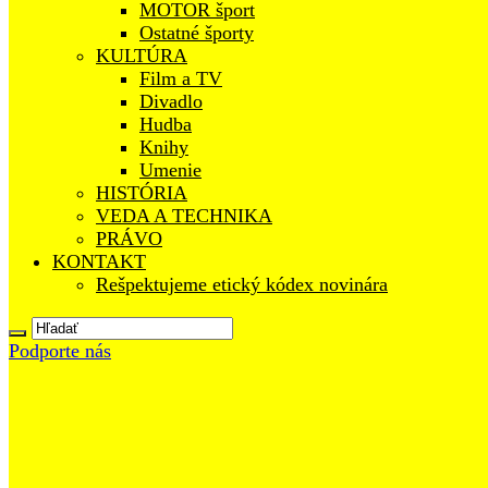
MOTOR šport
Ostatné športy
KULTÚRA
Film a TV
Divadlo
Hudba
Knihy
Umenie
HISTÓRIA
VEDA A TECHNIKA
PRÁVO
KONTAKT
Rešpektujeme etický kódex novinára
Podporte nás