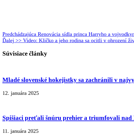
Predchádzajúca
Renovácia sídla princa Harryho a vojvodkyne
Ďalej >>
Video: Kličko a jeho rodina sa ocitli v ohrození ži
Súvisiace články
Mladé slovenské hokejistky sa zachránili v najv
12. januára 2025
Spišiaci preťali šnúru prehier a triumfovali n
11. januára 2025