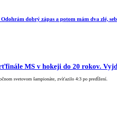
v. Odohrám dobrý zápas a potom mám dva zlé, se
vrťfinále MS v hokeji do 20 rokov. Vyj
ročnom svetovom šampionáte, zvíťazilo 4:3 po predĺžení.