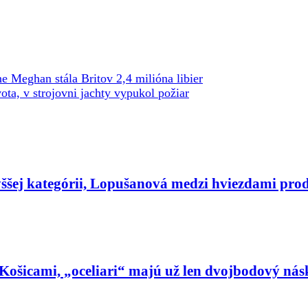
 Meghan stála Britov 2,4 milióna libier
vota, v strojovni jachty vypukol požiar
yššej kategórii, Lopušanová medzi hviezdami pro
ad Košicami, „oceliari“ majú už len dvojbodový n