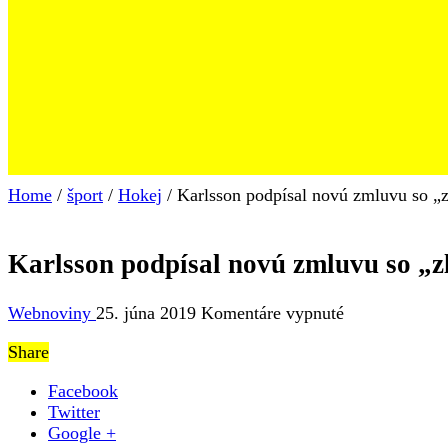
Home
/
šport
/
Hokej
/
Karlsson podpísal novú zmluvu so „z
Karlsson podpísal novú zmluvu so „z
na
Webnoviny
25. júna 2019
Komentáre vypnuté
Karlsson
Share
podpísal
novú
Facebook
zmluvu
Twitter
so
Google +
„zlatými