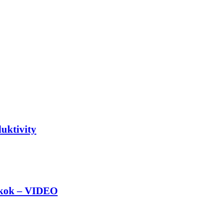
duktivity
áskok – VIDEO