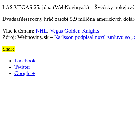
rytiermi“,
LAS VEGAS 25. júna (WebNoviny.sk) – Švédsky hokejový út
za
sezónu
Dvadsaťšesťročný hráč zarobí 5,9 milióna amerických doláro
v
NHL
Viac k témam:
NHL
,
Vegas Golden Knights
zarobí
Zdroj: Webnoviny.sk –
Karlsson podpísal novú zmluvu so „z
takmer
šesť
Share
miliónov
Facebook
Twitter
Google +