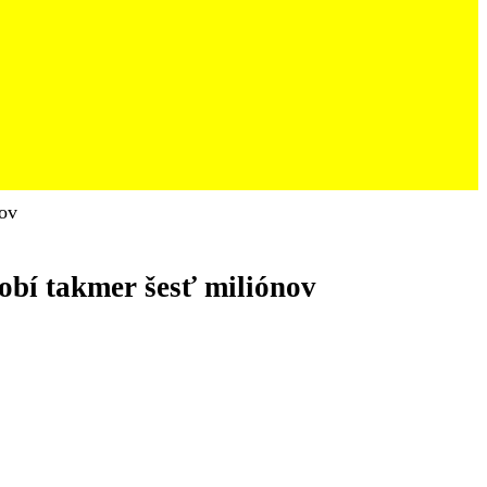
nov
obí takmer šesť miliónov