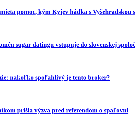
dmieta pomoc, kým Kyjev hádka s Vyšehradskou 
nomén sugar datingu vstupuje do slovenskej spoloč
ie: nakoľko spoľahlivý je tento broker?
níkom prišla výzva pred referendom o spaľovni