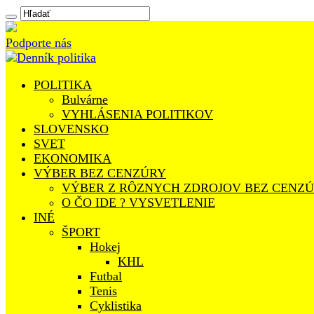
Podporte nás
POLITIKA
Bulvárne
VYHLÁSENIA POLITIKOV
SLOVENSKO
SVET
EKONOMIKA
VÝBER BEZ CENZÚRY
VÝBER Z RÔZNYCH ZDROJOV BEZ CENZ
O ČO IDE ? VYSVETLENIE
INÉ
ŠPORT
Hokej
KHL
Futbal
Tenis
Cyklistika