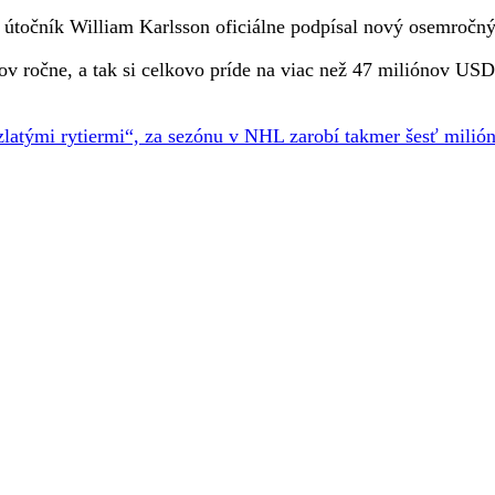
očník William Karlsson oficiálne podpísal nový osemročný
v ročne, a tak si celkovo príde na viac než 47 miliónov USD
latými rytiermi“, za sezónu v NHL zarobí takmer šesť milió