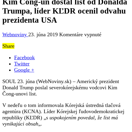
Kim Čong-un dostal list od Donalda
Trumpa, líder KĽDR ocenil odvahu
prezidenta USA
na
Webnoviny
23. júna 2019
Komentáre vypnuté
Kim
Share
Čong-
un
Facebook
dostal
Twitter
list
Google +
od
Donalda
SOUL 23. júna (WebNoviny.sk) – Americký prezident
Trumpa,
Donald Trump poslal severokórejskému vodcovi Kim
líder
Čong-unovi list.
KĽDR
ocenil
V nedeľu o tom informovala Kórejská ústredná tlačová
odvahu
agentúra (KCNA). Líder Kórejskej ľudovodemokratickej
prezidenta
republiky (KĽDR) „
s uspokojením povedal, že list má
USA
vynikajúci obsah
„.