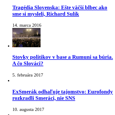
Tragédia Slovenska: Ešte väčší blbec ako
sme si mysleli, Richard Sulík
14. marca 2016
Stovky politikov v base a Rumuni sa búria.
A čo Slováci?
5. februára 2017
ExSmerák odhaľuje tajomstvo: Eurofondy
rozkradli Smeráci, nie SNS
10. augusta 2017