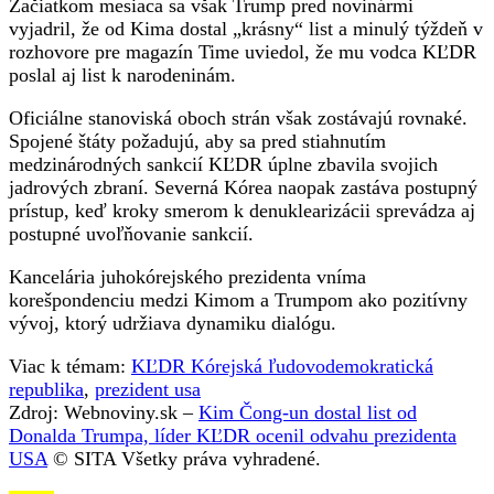
Začiatkom mesiaca sa však Trump pred novinármi
vyjadril, že od Kima dostal „krásny“ list a minulý týždeň v
rozhovore pre magazín Time uviedol, že mu vodca KĽDR
poslal aj list k narodeninám.
Oficiálne stanoviská oboch strán však zostávajú rovnaké.
Spojené štáty požadujú, aby sa pred stiahnutím
medzinárodných sankcií KĽDR úplne zbavila svojich
jadrových zbraní. Severná Kórea naopak zastáva postupný
prístup, keď kroky smerom k denuklearizácii sprevádza aj
postupné uvoľňovanie sankcií.
Kancelária juhokórejského prezidenta vníma
korešpondenciu medzi Kimom a Trumpom ako pozitívny
vývoj, ktorý udržiava dynamiku dialógu.
Viac k témam:
KĽDR Kórejská ľudovodemokratická
republika
,
prezident usa
Zdroj: Webnoviny.sk –
Kim Čong-un dostal list od
Donalda Trumpa, líder KĽDR ocenil odvahu prezidenta
USA
© SITA Všetky práva vyhradené.