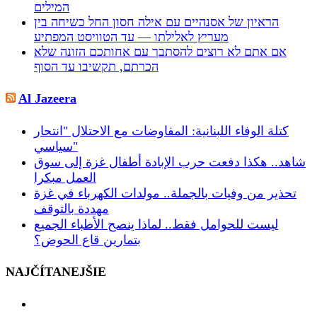
המילים
הראיון של אסנהיים עם אילה חסון החל כשיחה בין
מעריץ לאלילתו — עד הטוויסט המפתיע
אם אתם לא רוצים להסתבך עם אחותכם הזונה שלא
הכרתם, תקשיבו עד הסוף
Al Jazeera
كتلة الوفاء اللبنانية: المفاوضات مع الاحتلال "انتحار
سياسي"
شاهد.. هكذا دفعت حرب الإبادة أطفال غزة إلى سوق
العمل مبكرا
تحذير من وفيات بالجملة.. مولدات الكهرباء في غزة
مهددة بالتوقف
ليست للحوامل فقط.. لماذا ينصح الأطباء الجميع
بتمارين قاع الحوض؟
NAJČÍTANEJŠIE