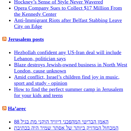
Hockney’s Sense of Style Never Wavered
Opera Company Sues to Collect $17 Million From
the Kennedy Center
Anti-Immigrant Riots after Belfast Stabbing Leave
City on Edge
Jerusalem posts
Hezbollah confident any US-Iran deal will include
Lebanon, politician says
Blaze destroys Jewish-owned business in North West
London, cause unknown
Amid conflict, Israel’s children find joy in music,
sport and study - opinion
How to find the perfect summer camp in Jerusalem
for your kids and teens
Ha’arec
האמן הבריטי המהפכני דיוויד הוקני מת בגיל 88
המכחול המדויק ביותר של אסתר שמיר היה בכתיבת