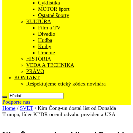
Cyklistika
MOTOR šport
Ostatné športy
KULTÚRA
Film a TV
Divadlo
Hudba
Knihy
Umenie
HISTÓRIA
VEDA A TECHNIKA
PRÁVO
KONTAKT
Rešpektujeme etický kódex novinára
Podporte nás
Home
/
SVET
/
Kim Čong-un dostal list od Donalda
Trumpa, líder KĽDR ocenil odvahu prezidenta USA