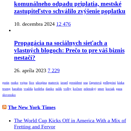
komunálneho odpadu priplatia, mestské
zastupiteľstvo schválilo zvýšenie poplatku
10. decembra 2024
12 476
Propagácia na sociálnych sieťach a
vlastných blogoch: Prečo to pre váš biznis
nestačí?
26. apríla 2023
7 229
putin
rusko
vojna
fico
ukrajina
matovic
izrael
prezident
usa
čaputová
pellegrini
kiska
trump
harabin
vražda
kotleba
danko
sulik
volby
kočner
zelenskyj
smer
kuciak
gaza
slovensko
The New York Times
The World Cup Kicks Off in America With a Mix of
Fretting and Fervor