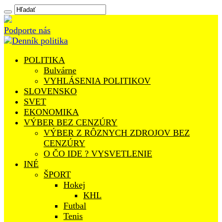
Podporte nás
POLITIKA
Bulvárne
VYHLÁSENIA POLITIKOV
SLOVENSKO
SVET
EKONOMIKA
VÝBER BEZ CENZÚRY
VÝBER Z RÔZNYCH ZDROJOV BEZ
CENZÚRY
O ČO IDE ? VYSVETLENIE
INÉ
ŠPORT
Hokej
KHL
Futbal
Tenis