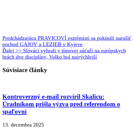
Predchádzajúca
PRAVICOVÍ extrémisti sa pokúsili narušiť
pochod GAJOV a LEZIEB v Kyjeve
Ďalej >>
Slováci vyhrali v tímovej súťaži na európskych
hrách dve disciplíny, Volko bol najrýchlejší
Súvisiace články
Kontroverzný e-mail rozvíril Skalicu:
Úradníkom prišla výzva pred referendom o
spaľovni
13. decembra 2025