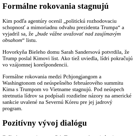
Formálne rokovania stagnujú
Kim podľa agentúry ocenil „politickú rozhodovaciu
schopnosť a mimoriadnu odvahu prezidenta Trumpa“ a
vyjadril sa, že „
bude vážne uvažovať nad zaujímavým
obsahom
“ listu.
Hovorkyňa Bieleho domu Sarah Sandersová potvrdila, že
Trump poslal Kimovi list. Ako tiež uviedla, lídri pokračujú
vo vzájomnej korešpondencii.
Formálne rokovania medzi Pchjongjangom a
Washingtonom od neúspešného februárového summitu
Kima s Trumpom vo Vietname stagnujú. Pod neúspech
stretnutia lídrov sa podpísali rozdielne názory na americké
sankcie uvalené na Severnú Kóreu pre jej jadrový
program.
Pozitívny vývoj dialógu