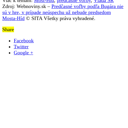
Viac k témam:
Most-Híd
,
predčasné voľby
,
Vláda SR
Zdroj: Webnoviny.sk –
Predčasné voľby podľa Bugára nie
sú v hre, v prípade neúspechu už nebude predsedom
Mosta-Híd
© SITA Všetky práva vyhradené.
Share
Facebook
Twitter
Google +