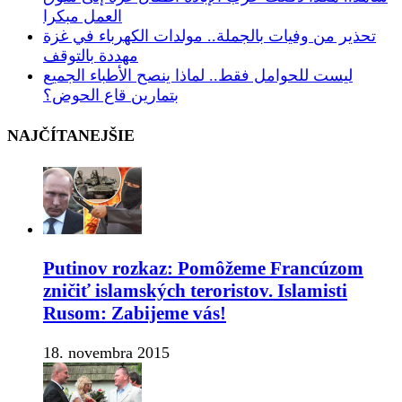
العمل مبكرا
تحذير من وفيات بالجملة.. مولدات الكهرباء في غزة
مهددة بالتوقف
ليست للحوامل فقط.. لماذا ينصح الأطباء الجميع
بتمارين قاع الحوض؟
NAJČÍTANEJŠIE
Putinov rozkaz: Pomôžeme Francúzom
zničiť islamských teroristov. Islamisti
Rusom: Zabijeme vás!
18. novembra 2015