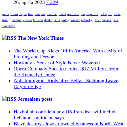
26. apríla 2023
7 229
putin
rusko
vojna
fico
ukrajina
matovic
izrael
prezident
usa
čaputová
pellegrini
kiska
trump
harabin
vražda
kotleba
danko
sulik
volby
kočner
zelenskyj
smer
kuciak
gaza
slovensko
The New York Times
The World Cup Kicks Off in America With a Mix of
Fretting and Fervor
Hockney’s Sense of Style Never Wavered
Opera Company Sues to Collect $17 Million From
the Kennedy Center
Anti-Immigrant Riots after Belfast Stabbing Leave
City on Edge
Jerusalem posts
Hezbollah confident any US-Iran deal will include
Lebanon, politician says
Blaze destroys Jewish-owned business in North West