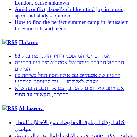
London, cause unknown
Amid conflict, Israel’s children find joy in music,
sport and study - opinion
How to find the perfect summer camp in Jerusalem
for your kids and teens
Ha’arec
האמן הבריטי המהפכני דיוויד הוקני מת בגיל 88
המכחול המדויק ביותר של אסתר שמיר היה בכתיבת
המילים
הראיון של אסנהיים עם אילה חסון החל כשיחה בין
מעריץ לאלילתו — עד הטוויסט המפתיע
אם אתם לא רוצים להסתבך עם אחותכם הזונה שלא
הכרתם, תקשיבו עד הסוף
Al Jazeera
كتلة الوفاء اللبنانية: المفاوضات مع الاحتلال "انتحار
سياسي"
شاهد.. هكذا دفعت حرب الإبادة أطفال غزة إلى سوق