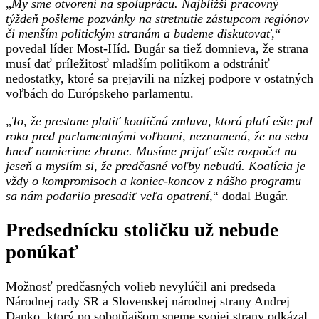
„
My sme otvorení na spoluprácu. Najbližší pracovný
týždeň pošleme pozvánky na stretnutie zástupcom regiónov
či menším politickým stranám a budeme diskutovať
,“
povedal líder Most-Híd. Bugár sa tiež domnieva, že strana
musí dať príležitosť mladším politikom a odstrániť
nedostatky, ktoré sa prejavili na nízkej podpore v ostatných
voľbách do Európskeho parlamentu.
„
To, že prestane platiť koaličná zmluva, ktorá platí ešte pol
roka pred parlamentnými voľbami, neznamená, že na seba
hneď namierime zbrane. Musíme prijať ešte rozpočet na
jeseň a myslím si, že predčasné voľby nebudú. Koalícia je
vždy o kompromisoch a koniec-koncov z nášho programu
sa nám podarilo presadiť veľa opatrení,
“ dodal Bugár.
Predsednícku stoličku už nebude
ponúkať
Možnosť predčasných volieb nevylúčil ani predseda
Národnej rady SR a Slovenskej národnej strany Andrej
Danko, ktorý po sobotňajšom sneme svojej strany odkázal