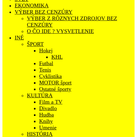
EKONOMIKA
VÝBER BEZ CENZÚRY
VÝBER Z RÔZNYCH ZDROJOV BEZ
CENZÚRY
O ČO IDE ? VYSVETLENIE
INÉ
ŠPORT
Hokej
KHL
Futbal
Tenis
Cyklistika
MOTOR šport
Ostatné športy
KULTÚRA
Film a TV
Divadlo
Hudba
Knihy
Umenie
HISTÓRIA