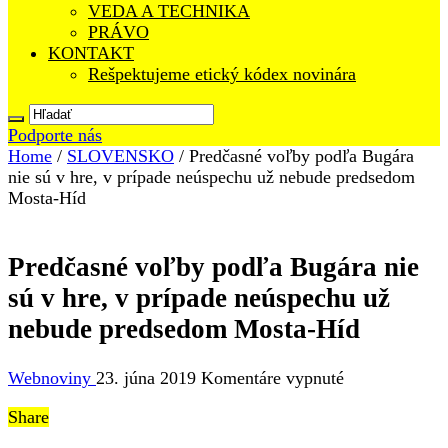
VEDA A TECHNIKA
PRÁVO
KONTAKT
Rešpektujeme etický kódex novinára
Podporte nás
Home
/
SLOVENSKO
/
Predčasné voľby podľa Bugára
nie sú v hre, v prípade neúspechu už nebude predsedom
Mosta-Híd
Predčasné voľby podľa Bugára nie
sú v hre, v prípade neúspechu už
nebude predsedom Mosta-Híd
na
Webnoviny
23. júna 2019
Komentáre vypnuté
Predčasné
Share
voľby
podľa