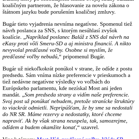
koaličným partnerom, že hlasovanie za novelu zákona o
štátnom jazyku bude porušením koaličnej zmluvy.
Bugár tieto vyjadrenia nevníma negatívne. Spomenul tiež
návrh poslanca za SNS, s ktorým nesúhlasí zvyšok
koalície. „
Napríklad poslanec Baláž z SNS dal návrh na
eKasy proti vôli Smeru-SD a aj ministra financií. A nikto
nevyvolal predčasné voľby. Osobne si myslím, že
predčasné voľby nebudú
,“ pripomenul Bugár.
Bugár už niekoľkokrát ponúkol v strane, že odíde z postu
predsedu. Sám vníma nízke preferencie v prieskumoch a
tiež nedávne negatívne výsledky vo voľbách do
Európskeho parlamentu, kde nezískal Most ani jeden
mandát. „
Som predseda strany a vidím naše preferencie.
Svoj post už ponúkať nebudem, pretože stranícke štruktúry
to viackrát odmietli. Nepripúšťam, že by sme sa nedostali
do NR SR. Máme rezervy a nedostatky, ktoré chceme
napraviť. Ak by však strana neuspela, tak, samozrejme,
odídem a budem okamžite konať,
“ uzavrel.