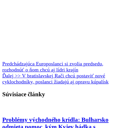
Predchádzajúca
Europoslanci si zvolia predsedu,
rozhodnúť o ňom chcú aj lídri krajín
Ďalej >>
V bratislavskej Rači chcú postaviť nové
cyklochodníky, poslanci žiadajú aj opravu kúpalísk
Súvisiace články
Problémy východného krídla: Bulharsko
odmieta pomoc, kým Kyjev hádka s