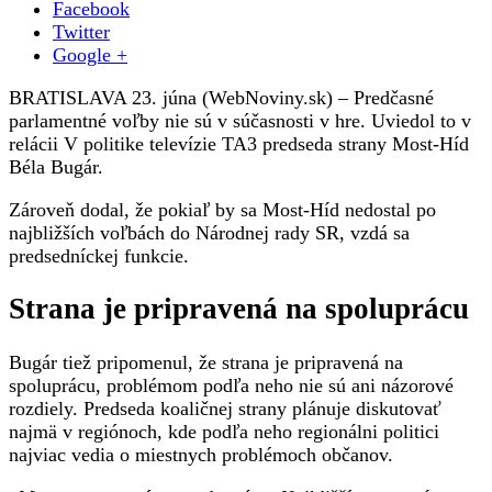
Facebook
Bugára
Twitter
nie
Google +
sú
v
BRATISLAVA 23. júna (WebNoviny.sk) – Predčasné
hre,
parlamentné voľby nie sú v súčasnosti v hre. Uviedol to v
v
relácii V politike televízie TA3 predseda strany Most-Híd
prípade
Béla Bugár.
neúspechu
už
Zároveň dodal, že pokiaľ by sa Most-Híd nedostal po
nebude
najbližších voľbách do Národnej rady SR, vzdá sa
predsedom
predsedníckej funkcie.
Mosta-
Híd
Strana je pripravená na spoluprácu
Bugár tiež pripomenul, že strana je pripravená na
spoluprácu, problémom podľa neho nie sú ani názorové
rozdiely. Predseda koaličnej strany plánuje diskutovať
najmä v regiónoch, kde podľa neho regionálni politici
najviac vedia o miestnych problémoch občanov.