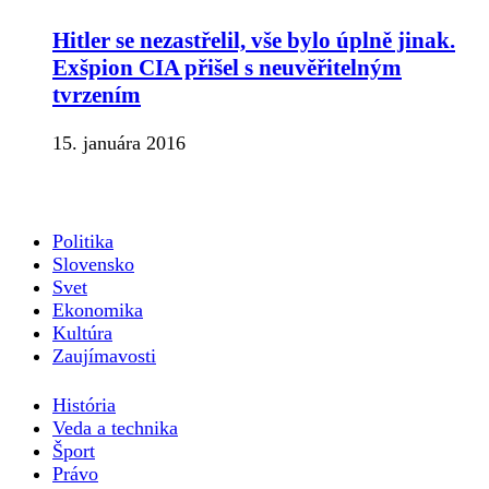
Hitler se nezastřelil, vše bylo úplně jinak.
Exšpion CIA přišel s neuvěřitelným
tvrzením
15. januára 2016
Politika
Slovensko
Svet
Ekonomika
Kultúra
Zaujímavosti
História
Veda a technika
Šport
Právo