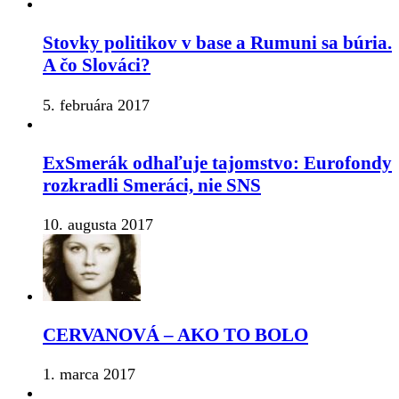
Stovky politikov v base a Rumuni sa búria.
A čo Slováci?
5. februára 2017
ExSmerák odhaľuje tajomstvo: Eurofondy
rozkradli Smeráci, nie SNS
10. augusta 2017
CERVANOVÁ – AKO TO BOLO
1. marca 2017