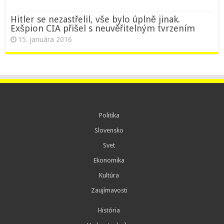
Hitler se nezastřelil, vše bylo úplně jinak.
Exšpion CIA přišel s neuvěřitelným tvrzením
15. januára 2016
Politika
Slovensko
Svet
Ekonomika
Kultúra
Zaujímavosti
História