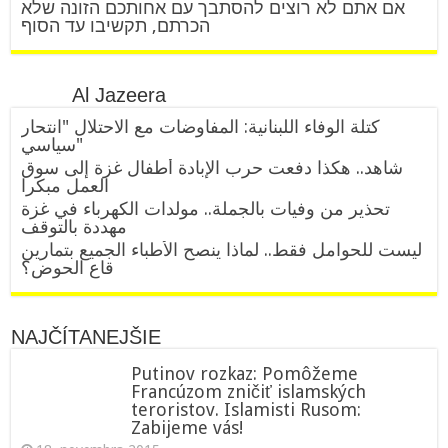
אם אתם לא רוצים להסתבך עם אחותכם הזונה שלא
הכרתם, תקשיבו עד הסוף
Al Jazeera
كتلة الوفاء اللبنانية: المفاوضات مع الاحتلال "انتحار
سياسي"
شاهد.. هكذا دفعت حرب الإبادة أطفال غزة إلى سوق
العمل مبكرا
تحذير من وفيات بالجملة.. مولدات الكهرباء في غزة
مهددة بالتوقف
ليست للحوامل فقط.. لماذا ينصح الأطباء الجميع بتمارين
قاع الحوض؟
NAJČÍTANEJŠIE
Putinov rozkaz: Pomôžeme
Francúzom zničiť islamských
teroristov. Islamisti Rusom:
Zabijeme vás!