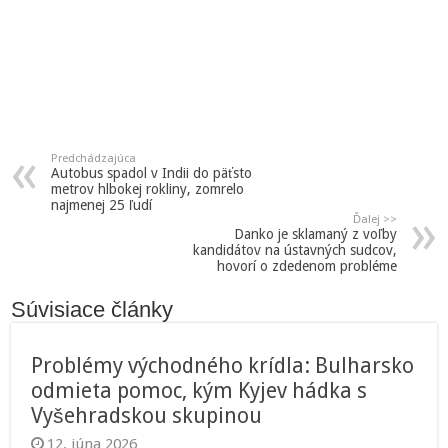
Predchádzajúca
Autobus spadol v Indii do päťsto
metrov hlbokej rokliny, zomrelo
najmenej 25 ľudí
Ďalej >>
Danko je sklamaný z voľby
kandidátov na ústavných sudcov,
hovorí o zdedenom probléme
Súvisiace články
Problémy východného krídla: Bulharsko
odmieta pomoc, kým Kyjev hádka s
Vyšehradskou skupinou
12. júna 2026