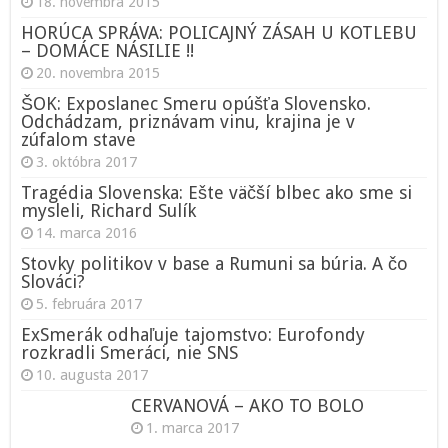
18. novembra 2015
HORÚCA SPRÁVA: POLICAJNÝ ZÁSAH U KOTLEBU
– DOMÁCE NÁSILIE !!
20. novembra 2015
ŠOK: Exposlanec Smeru opúšťa Slovensko.
Odchádzam, priznávam vinu, krajina je v
zúfalom stave
3. októbra 2017
Tragédia Slovenska: Ešte väčší blbec ako sme si
mysleli, Richard Sulík
14. marca 2016
Stovky politikov v base a Rumuni sa búria. A čo
Slováci?
5. februára 2017
ExSmerák odhaľuje tajomstvo: Eurofondy
rozkradli Smeráci, nie SNS
10. augusta 2017
CERVANOVÁ – AKO TO BOLO
1. marca 2017