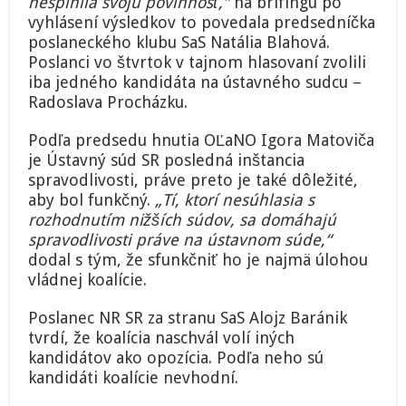
nesplnila svoju povinnosť,“
na brífingu po
vyhlásení výsledkov to povedala predsedníčka
poslaneckého klubu SaS Natália Blahová.
Poslanci vo štvrtok v tajnom hlasovaní zvolili
iba jedného kandidáta na ústavného sudcu –
Radoslava Procházku.
Podľa predsedu hnutia OĽaNO Igora Matoviča
je Ústavný súd SR posledná inštancia
spravodlivosti, práve preto je také dôležité,
aby bol funkčný.
„Tí, ktorí nesúhlasia s
rozhodnutím nižších súdov, sa domáhajú
spravodlivosti práve na ústavnom súde,“
dodal s tým, že sfunkčniť ho je najmä úlohou
vládnej koalície.
Poslanec NR SR za stranu SaS Alojz Baránik
tvrdí, že koalícia naschvál volí iných
kandidátov ako opozícia. Podľa neho sú
kandidáti koalície nevhodní.