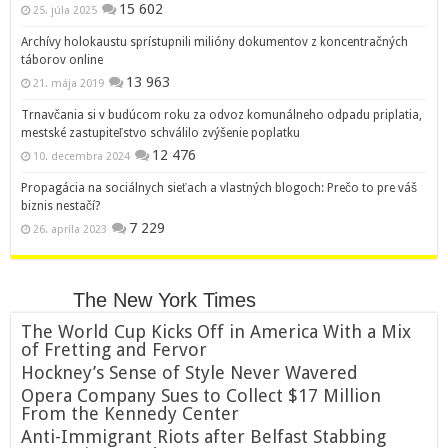
15 602
25. júla 2025
Archívy holokaustu sprístupnili milióny dokumentov z koncentračných
táborov online
13 963
21. mája 2019
Trnavčania si v budúcom roku za odvoz komunálneho odpadu priplatia,
mestské zastupiteľstvo schválilo zvýšenie poplatku
12 476
10. decembra 2024
Propagácia na sociálnych sieťach a vlastných blogoch: Prečo to pre váš
biznis nestačí?
7 229
26. apríla 2023
The New York Times
The World Cup Kicks Off in America With a Mix
of Fretting and Fervor
Hockney’s Sense of Style Never Wavered
Opera Company Sues to Collect $17 Million
From the Kennedy Center
Anti-Immigrant Riots after Belfast Stabbing