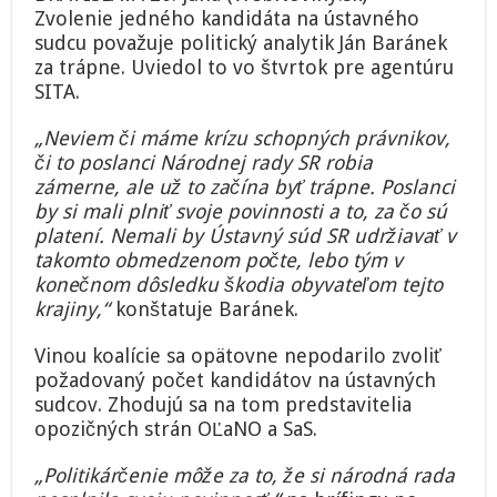
Zvolenie jedného kandidáta na ústavného
sudcu považuje politický analytik Ján Baránek
za trápne. Uviedol to vo štvrtok pre agentúru
SITA.
„Neviem či máme krízu schopných právnikov,
či to poslanci Národnej rady SR robia
zámerne, ale už to začína byť trápne. Poslanci
by si mali plniť svoje povinnosti a to, za čo sú
platení. Nemali by Ústavný súd SR udržiavať v
takomto obmedzenom počte, lebo tým v
konečnom dôsledku škodia obyvateľom tejto
krajiny,“
konštatuje Baránek.
Vinou koalície sa opätovne nepodarilo zvoliť
požadovaný počet kandidátov na ústavných
sudcov. Zhodujú sa na tom predstavitelia
opozičných strán OĽaNO a SaS.
„Politikárčenie môže za to, že si národná rada