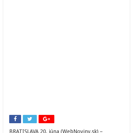
sudcu
je
podľa
analytika
trápne,
opozícia
viní
koalíciu
BRATISLAVA 20. júna (WebNoviny.sk) –