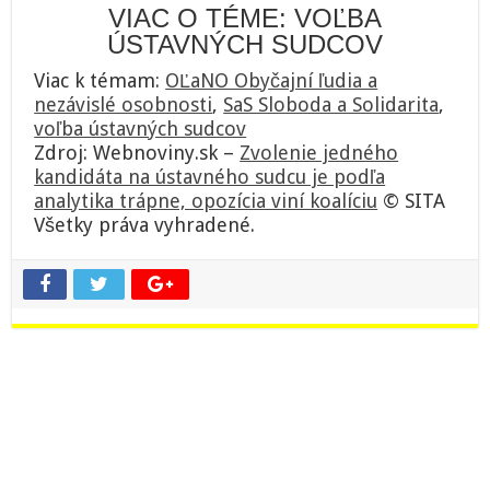
VIAC O TÉME: VOĽBA
ÚSTAVNÝCH SUDCOV
Viac k témam:
OĽaNO Obyčajní ľudia a
nezávislé osobnosti
,
SaS Sloboda a Solidarita
,
voľba ústavných sudcov
Zdroj: Webnoviny.sk –
Zvolenie jedného
kandidáta na ústavného sudcu je podľa
analytika trápne, opozícia viní koalíciu
© SITA
Všetky práva vyhradené.