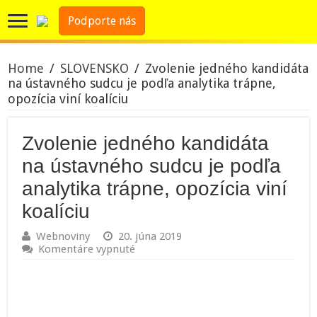
Podporte nás
Home
/
SLOVENSKO
/
Zvolenie jedného kandidáta
na ústavného sudcu je podľa analytika trápne,
opozícia viní koalíciu
Zvolenie jedného kandidáta
na ústavného sudcu je podľa
analytika trápne, opozícia viní
koalíciu
Webnoviny
20. júna 2019
na
Komentáre vypnuté
Zvolenie
jedného
kandidáta
na
ústavného