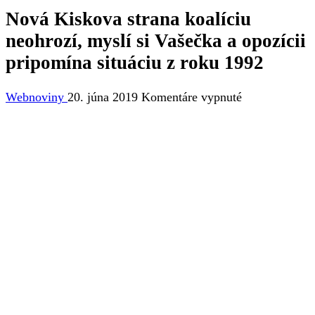
Nová Kiskova strana koalíciu
neohrozí, myslí si Vašečka a opozícii
pripomína situáciu z roku 1992
na
Webnoviny
20. júna 2019
Komentáre vypnuté
Nová
Kiskova
strana
koalíciu
neohrozí,
myslí
si
Vašečka
a
opozícii
pripomína
situáciu
z
roku