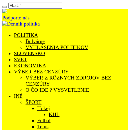
Podporte nás
POLITIKA
Bulvárne
VYHLÁSENIA POLITIKOV
SLOVENSKO
SVET
EKONOMIKA
VÝBER BEZ CENZÚRY
VÝBER Z RÔZNYCH ZDROJOV BEZ
CENZÚRY
O ČO IDE ? VYSVETLENIE
INÉ
ŠPORT
Hokej
KHL
Futbal
Tenis