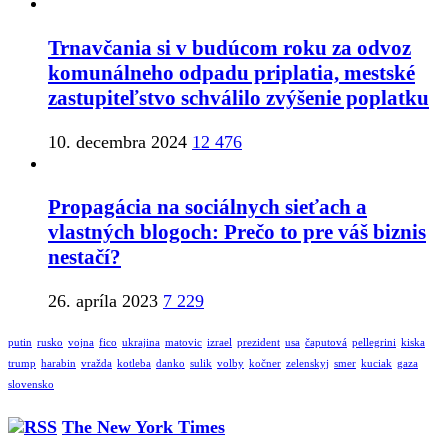
Trnavčania si v budúcom roku za odvoz
komunálneho odpadu priplatia, mestské
zastupiteľstvo schválilo zvýšenie poplatku
10. decembra 2024
12 476
Propagácia na sociálnych sieťach a
vlastných blogoch: Prečo to pre váš biznis
nestačí?
26. apríla 2023
7 229
putin
rusko
vojna
fico
ukrajina
matovic
izrael
prezident
usa
čaputová
pellegrini
kiska
trump
harabin
vražda
kotleba
danko
sulik
volby
kočner
zelenskyj
smer
kuciak
gaza
slovensko
The New York Times