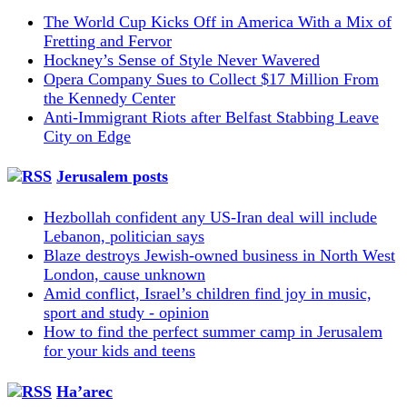
The World Cup Kicks Off in America With a Mix of
Fretting and Fervor
Hockney’s Sense of Style Never Wavered
Opera Company Sues to Collect $17 Million From
the Kennedy Center
Anti-Immigrant Riots after Belfast Stabbing Leave
City on Edge
Jerusalem posts
Hezbollah confident any US-Iran deal will include
Lebanon, politician says
Blaze destroys Jewish-owned business in North West
London, cause unknown
Amid conflict, Israel’s children find joy in music,
sport and study - opinion
How to find the perfect summer camp in Jerusalem
for your kids and teens
Ha’arec