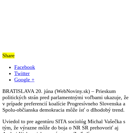
1992
Share
Facebook
Twitter
Google +
BRATISLAVA 20. júna (WebNoviny.sk) – Prieskum
politických strán pred parlamentnými voľbami ukazuje, že
v prípade preferencií koalície Progresívneho Slovenska a
Spolu-občianska demokracia môže ísť o dlhodobý trend.
Uviedol to pre agentúru SITA sociológ Michal Vašečka s
tým, že výrazne môže do boja o NR SR prehovoriť aj