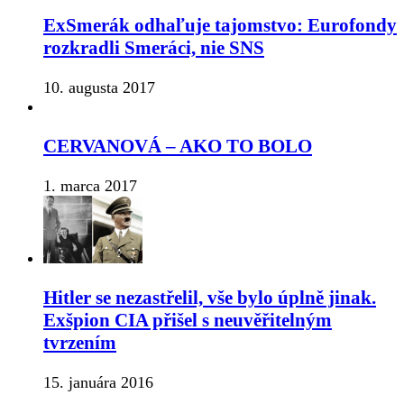
ExSmerák odhaľuje tajomstvo: Eurofondy
rozkradli Smeráci, nie SNS
10. augusta 2017
CERVANOVÁ – AKO TO BOLO
1. marca 2017
Hitler se nezastřelil, vše bylo úplně jinak.
Exšpion CIA přišel s neuvěřitelným
tvrzením
15. januára 2016