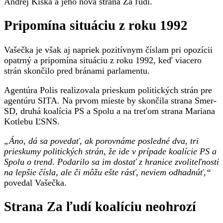
Andrej Kiska a jeho nová strana Za ľudí.
Pripomína situáciu z roku 1992
Vašečka je však aj napriek pozitívnym číslam pri opozícii
opatrný a pripomína situáciu z roku 1992, keď viacero
strán skončilo pred bránami parlamentu.
Agentúra Polis realizovala prieskum politických strán pre
agentúru SITA. Na prvom mieste by skončila strana Smer-
SD, druhá koalícia PS a Spolu a na treťom strana Mariana
Kotlebu ĽSNS.
„Áno, dá sa povedať, ak porovnáme posledné dva, tri
prieskumy politických strán, že ide v prípade koalície PS a
Spolu o trend. Podarilo sa im dostať z hranice zvoliteľnosti
na lepšie čísla, ale či môžu ešte rásť, neviem odhadnúť,“
povedal Vašečka.
Strana Za ľudí koalíciu neohrozí