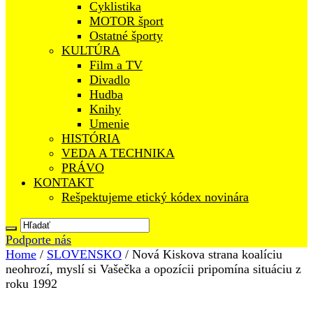
Cyklistika
MOTOR šport
Ostatné športy
KULTÚRA
Film a TV
Divadlo
Hudba
Knihy
Umenie
HISTÓRIA
VEDA A TECHNIKA
PRÁVO
KONTAKT
Rešpektujeme etický kódex novinára
Podporte nás
Home
/
SLOVENSKO
/
Nová Kiskova strana koalíciu
neohrozí, myslí si Vašečka a opozícii pripomína situáciu z
roku 1992