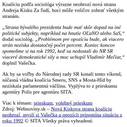
Koalíciu podľa sociológa výrazne neohrozí nová strana
Andreja Kisku Za ľudí, hoci môže voličov zobrať všetkým
stranám.
„Strana bývalého prezidenta bude mať skôr dopad na iné
politické subjekty, napríklad na hnutie OĽaNO alebo SaS,“
dodal sociológ.
„Problémom pre opozíciu bude, ak viacero
strán nezíska dostatočný počet percent. Koniec koncov
spomeňme si na rok 1992, keď sa nedostali do NR SR
viaceré demokratické sily a moc uchopil Vladimír Mečiar,“
doplnil Vašečka.
Ak by sa voľby do Národnej rady SR konali tento víkend,
súčasná vládna koalícia Smeru, SNS a Mosta-Híd by
nezískala parlamentnú väčšinu. Vyplýva to z prieskumu
agentúry Polis pre agentúru SITA.
Viac k témam:
prieskum
,
volebný prieskum
Zdroj: Webnoviny.sk –
Nová Kiskova strana koalíciu
neohrozí, myslí si Vašečka a opozícii pripomína situáciu z
roku 1992
© SITA Všetky práva vyhradené.