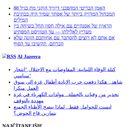
האמן הבריטי המהפכני דיוויד הוקני מת בגיל 88
המכחול המדויק ביותר של אסתר שמיר היה בכתיבת
המילים
הראיון של אסנהיים עם אילה חסון החל כשיחה בין
מעריץ לאלילתו — עד הטוויסט המפתיע
אם אתם לא רוצים להסתבך עם אחותכם הזונה שלא
הכרתם, תקשיבו עד הסוף
Al Jazeera
كتلة الوفاء اللبنانية: المفاوضات مع الاحتلال "انتحار
سياسي"
شاهد.. هكذا دفعت حرب الإبادة أطفال غزة إلى سوق
العمل مبكرا
تحذير من وفيات بالجملة.. مولدات الكهرباء في غزة
مهددة بالتوقف
ليست للحوامل فقط.. لماذا ينصح الأطباء الجميع
بتمارين قاع الحوض؟
NAJČÍTANEJŠIE