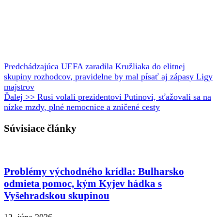
Predchádzajúca
UEFA zaradila Kružliaka do elitnej
skupiny rozhodcov, pravidelne by mal písať aj zápasy Ligy
majstrov
Ďalej >>
Rusi volali prezidentovi Putinovi, sťažovali sa na
nízke mzdy, plné nemocnice a zničené cesty
Súvisiace články
Problémy východného krídla: Bulharsko
odmieta pomoc, kým Kyjev hádka s
Vyšehradskou skupinou
12. júna 2026