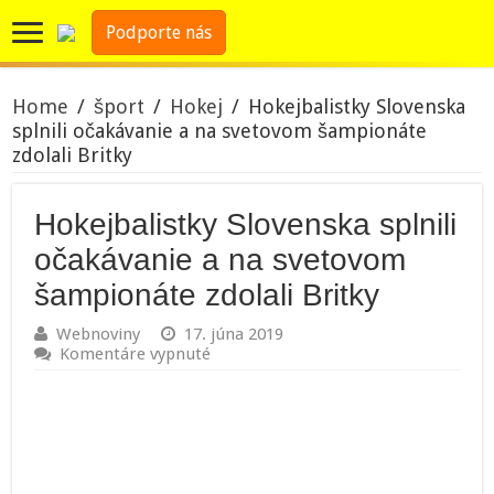
Podporte nás
Home
/
šport
/
Hokej
/
Hokejbalistky Slovenska
splnili očakávanie a na svetovom šampionáte
zdolali Britky
Hokejbalistky Slovenska splnili
očakávanie a na svetovom
šampionáte zdolali Britky
Webnoviny
17. júna 2019
na
Komentáre vypnuté
Hokejbalistky
Slovenska
splnili
očakávanie
a
na
svetovom