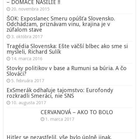
– DOMÁCE NÁSILIE !!
20. novembra 2015
ŠOK: Exposlanec Smeru opúšťa Slovensko.
Odchádzam, priznávam vinu, krajina je v
zúfalom stave
3. októbra 2017
Tragédia Slovenska: Ešte väčší blbec ako sme si
mysleli, Richard Sulík
14. marca 2016
Stovky politikov v base a Rumuni sa búria. A čo
Slováci?
5. februára 2017
ExSmerák odhaľuje tajomstvo: Eurofondy
rozkradli Smeráci, nie SNS
10. augusta 2017
CERVANOVÁ – AKO TO BOLO
1. marca 2017
Hitler se nezastřelil, vše bylo úplně jinak.