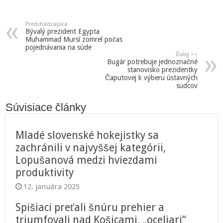
Predchádzajúca
Bývalý prezident Egypta
Muhammad Mursí zomrel počas
pojednávania na súde
Ďalej >>
Bugár potrebuje jednoznačné
stanovisko prezidentky
Čaputovej k výberu ústavných
sudcov
Súvisiace články
Mladé slovenské hokejistky sa
zachránili v najvyššej kategórii,
Lopušanová medzi hviezdami
produktivity
12. januára 2025
Spišiaci preťali šnúru prehier a
triumfovali nad Košicami, „oceliari“