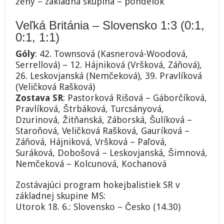
ženy – základná skupina – pondelok
Veľká Británia – Slovensko 1:3 (0:1,
0:1, 1:1)
Góly
: 42. Townsová (Kasnerová-Woodová,
Serrellová) – 12. Hájniková (Vršková, Záňová),
26. Leskovjanská (Nemčeková), 39. Pravlíková
(Veličková Rašková)
Zostava SR
: Pastorková Rišová – Gáborčíková,
Pravlíková, Štrbáková, Turcsányová,
Dzurinová, Žitňanská, Záborská, Šulíková –
Staroňová, Veličková Rašková, Gauríková –
Záňová, Hájniková, Vršková – Paľová,
Suráková, Dobošová – Leskovjanská, Šimnová,
Nemčeková – Kolcunová, Kochanová
Zostávajúci program hokejbalistiek SR v
základnej skupine MS:
Utorok 18. 6.: Slovensko – Česko (14.30)