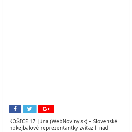
šampionáte
zdolali
Britky
KOŠICE 17. júna (WebNoviny.sk) – Slovenské
hokejbalové reprezentantky zvíťazili nad