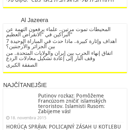
Al Jazeera
المحيطات تموت مرتين.. علماء يرفعون التهمة عن
البراكين في "الانقراض العظيم"
7 أهداف وإثارة كبيرة.. ماذا حدث في المباراة الوحيدة
بين الجزائر والأرجنتين؟
اتفاق إنهاء الحرب بين إيران والولايات المتحدة.. من
وقف النار إلى إعادة تشكيل معادلات الردع
الصفقة الكبرى
NAJČÍTANEJŠIE
Putinov rozkaz: Pomôžeme
Francúzom zničiť islamských
teroristov. Islamisti Rusom:
Zabijeme vás!
18. novembra 2015
HORÚCA SPRÁVA: POLICAJNÝ ZÁSAH U KOTLEBU