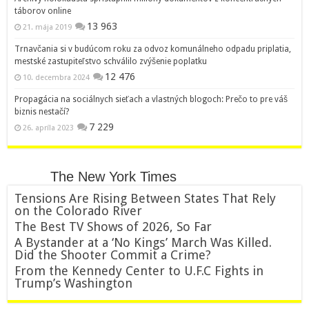
táborov online
13 963
21. mája 2019
Trnavčania si v budúcom roku za odvoz komunálneho odpadu priplatia,
mestské zastupiteľstvo schválilo zvýšenie poplatku
12 476
10. decembra 2024
Propagácia na sociálnych sieťach a vlastných blogoch: Prečo to pre váš
biznis nestačí?
7 229
26. apríla 2023
The New York Times
Tensions Are Rising Between States That Rely
on the Colorado River
The Best TV Shows of 2026, So Far
A Bystander at a ‘No Kings’ March Was Killed.
Did the Shooter Commit a Crime?
From the Kennedy Center to U.F.C Fights in
Trump’s Washington