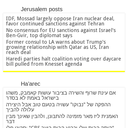
Jerusalem posts
IDF, Mossad largely oppose Iran nuclear deal,
favor continued sanctions against Tehran
No consensus for EU sanctions against Israel's
Ben-Gvir, top diplomat says
Former consul to LA warns about Trump's
growing relationship with Qatar as US, Iran
reach deal
Haredi parties halt coalition voting over daycare
bill pulled from Knesset agenda
Ha’arec
אם עינת שרוף והשירה בציבור עושות קאמבק, משהו
בישראל באמת לא בסדר
ההפקה של "נבוקו" עשויה בטעם טוב אבל היצירה
עלולה להביך
האמנית ליז מאר מזמינה להתבונן, ולהבין שאינך מבין
דבר
סקוט פלי: "CBS היתה הבית שלי וכרגע הבית בוער"