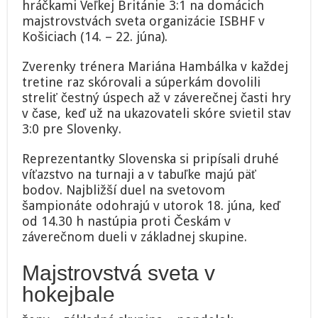
hráčkami Veľkej Británie 3:1 na domácich
majstrovstvách sveta organizácie ISBHF v
Košiciach (14. – 22. júna).
Zverenky trénera Mariána Hambálka v každej
tretine raz skórovali a súperkám dovolili
streliť čestný úspech až v záverečnej časti hry
v čase, keď už na ukazovateli skóre svietil stav
3:0 pre Slovenky.
Reprezentantky Slovenska si pripísali druhé
víťazstvo na turnaji a v tabuľke majú päť
bodov. Najbližší duel na svetovom
šampionáte odohrajú v utorok 18. júna, keď
od 14.30 h nastúpia proti Českám v
záverečnom dueli v základnej skupine.
Majstrovstvá sveta v
hokejbale