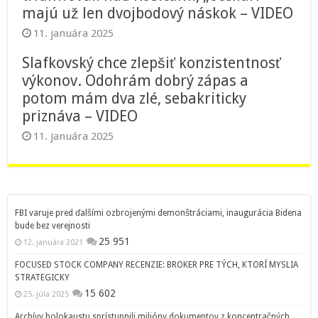
majú už len dvojbodový náskok – VIDEO
11. januára 2025
Slafkovský chce zlepšiť konzistentnosť
výkonov. Odohrám dobrý zápas a
potom mám dva zlé, sebakriticky
priznáva – VIDEO
11. januára 2025
FBI varuje pred ďalšími ozbrojenými demonštráciami, inaugurácia Bidena
bude bez verejnosti
25 951
12. januára 2021
FOCUSED STOCK COMPANY RECENZIE: BROKER PRE TÝCH, KTORÍ MYSLIA
STRATEGICKY
15 602
25. júla 2025
Archívy holokaustu sprístupnili milióny dokumentov z koncentračných