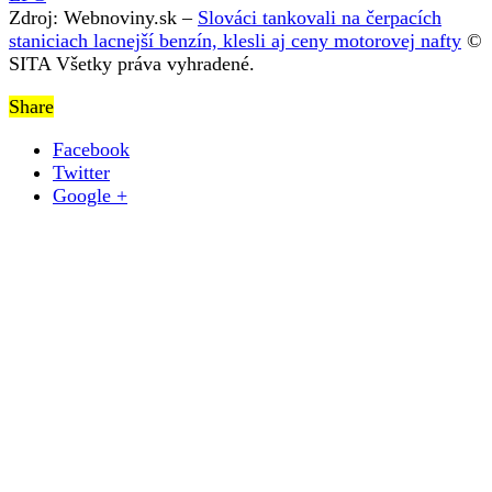
Zdroj: Webnoviny.sk –
Slováci tankovali na čerpacích
staniciach lacnejší benzín, klesli aj ceny motorovej nafty
©
SITA Všetky práva vyhradené.
Share
Facebook
Twitter
Google +