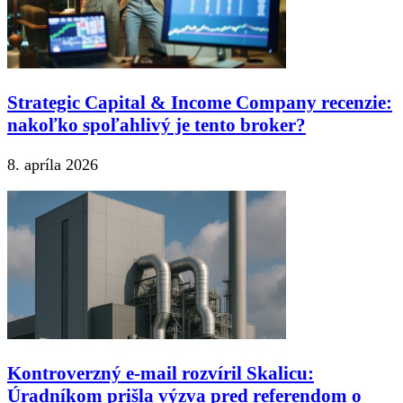
Strategic Capital & Income Company recenzie:
nakoľko spoľahlivý je tento broker?
8. apríla 2026
Kontroverzný e-mail rozvíril Skalicu:
Úradníkom prišla výzva pred referendom o