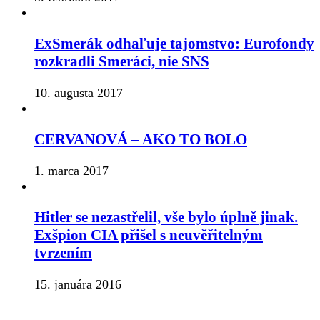
ExSmerák odhaľuje tajomstvo: Eurofondy
rozkradli Smeráci, nie SNS
10. augusta 2017
CERVANOVÁ – AKO TO BOLO
1. marca 2017
Hitler se nezastřelil, vše bylo úplně jinak.
Exšpion CIA přišel s neuvěřitelným
tvrzením
15. januára 2016