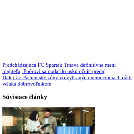
Predchádzajúca
FC Spartak Trnava definitívne mení
majiteľa, Poórovi sa podarilo uskutočniť predaj
Ďalej >>
Pacientske zóny vo vybraných nemocniciach ožili
vďaka dobrovoľníkom
Súvisiace články