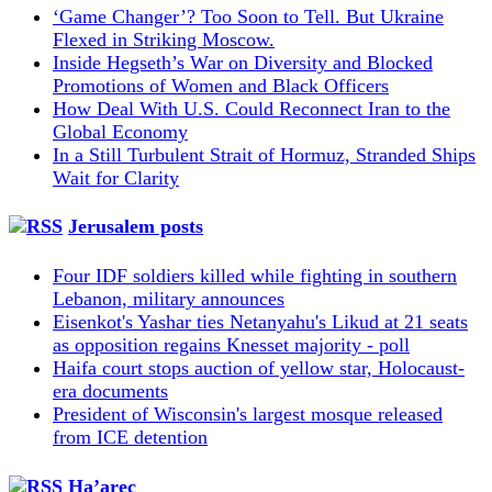
‘Game Changer’? Too Soon to Tell. But Ukraine
Flexed in Striking Moscow.
Inside Hegseth’s War on Diversity and Blocked
Promotions of Women and Black Officers
How Deal With U.S. Could Reconnect Iran to the
Global Economy
In a Still Turbulent Strait of Hormuz, Stranded Ships
Wait for Clarity
Jerusalem posts
Four IDF soldiers killed while fighting in southern
Lebanon, military announces
Eisenkot's Yashar ties Netanyahu's Likud at 21 seats
as opposition regains Knesset majority - poll
Haifa court stops auction of yellow star, Holocaust-
era documents
President of Wisconsin's largest mosque released
from ICE detention
Ha’arec