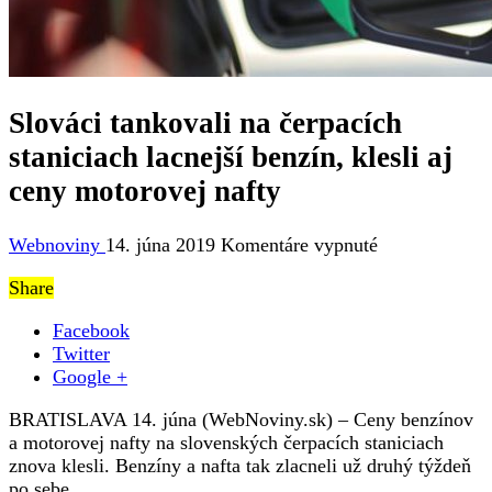
Slováci tankovali na čerpacích
staniciach lacnejší benzín, klesli aj
ceny motorovej nafty
na
Webnoviny
14. júna 2019
Komentáre vypnuté
Slováci
Share
tankovali
na
Facebook
čerpacích
Twitter
staniciach
Google +
lacnejší
benzín,
BRATISLAVA 14. júna (WebNoviny.sk) – Ceny benzínov
klesli
a motorovej nafty na slovenských čerpacích staniciach
aj
znova klesli. Benzíny a nafta tak zlacneli už druhý týždeň
ceny
po sebe.