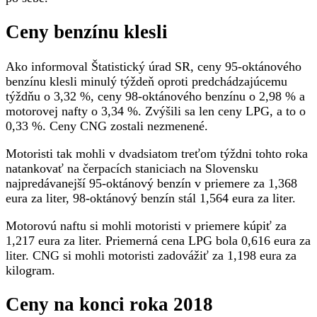
motorovej
nafty
Ceny benzínu klesli
Ako informoval Štatistický úrad SR, ceny 95-oktánového
benzínu klesli minulý týždeň oproti predchádzajúcemu
týždňu o 3,32 %, ceny 98-oktánového benzínu o 2,98 % a
motorovej nafty o 3,34 %. Zvýšili sa len ceny LPG, a to o
0,33 %. Ceny CNG zostali nezmenené.
Motoristi tak mohli v dvadsiatom treťom týždni tohto roka
natankovať na čerpacích staniciach na Slovensku
najpredávanejší 95-oktánový benzín v priemere za 1,368
eura za liter, 98-oktánový benzín stál 1,564 eura za liter.
Motorovú naftu si mohli motoristi v priemere kúpiť za
1,217 eura za liter. Priemerná cena LPG bola 0,616 eura za
liter. CNG si mohli motoristi zadovážiť za 1,198 eura za
kilogram.
Ceny na konci roka 2018