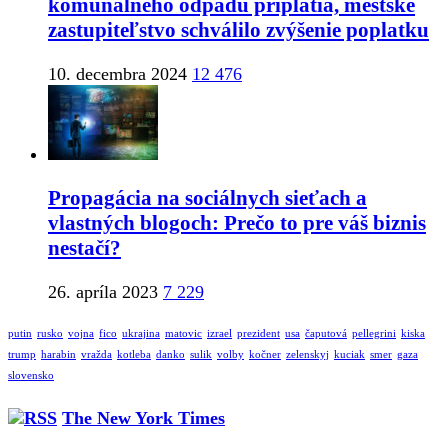
komunálneho odpadu priplatia, mestské
zastupiteľstvo schválilo zvýšenie poplatku
10. decembra 2024
12 476
Propagácia na sociálnych sieťach a
vlastných blogoch: Prečo to pre váš biznis
nestačí?
26. apríla 2023
7 229
putin
rusko
vojna
fico
ukrajina
matovic
izrael
prezident
usa
čaputová
pellegrini
kiska
trump
harabin
vražda
kotleba
danko
sulik
volby
kočner
zelenskyj
kuciak
smer
gaza
slovensko
The New York Times