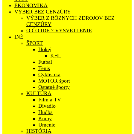
EKONOMIKA
VÝBER BEZ CENZÚRY
VÝBER Z RÔZNYCH ZDROJOV BEZ
CENZÚRY
O ČO IDE ? VYSVETLENIE
INÉ
ŠPORT
Hokej
KHL
Futbal
Tenis
Cyklistika
MOTOR šport
Ostatné športy
KULTÚRA
Film a TV
Divadlo
Hudba
Knihy
Umenie
HISTÓRIA