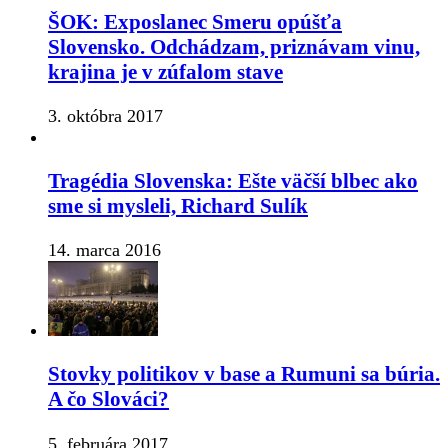
ŠOK: Exposlanec Smeru opúšťa
Slovensko. Odchádzam, priznávam vinu,
krajina je v zúfalom stave
3. októbra 2017
Tragédia Slovenska: Ešte väčší blbec ako
sme si mysleli, Richard Sulík
14. marca 2016
Stovky politikov v base a Rumuni sa búria.
A čo Slováci?
5. februára 2017