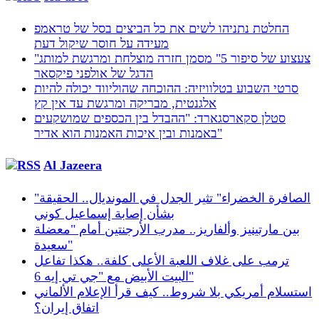
החלטת נתניהו לשים את כל הביצים בסל של טראמפ
מעידה על חוסר שיקול דעת
"צעצוע של סיפור 5" מסמן חזרה מוצלחת ומרגשת למותג
הדגל של אולפני פיקסאר
סרטי השבוע בטלוויזיה: ההוכחה שהוליווד יכולה להיות
אלגנטית, מבריקה ומרגשת עד אין קץ
סטלן סקארסגארד: "ההבדל בין הכספים שמושקעים
באמנות ובין איכות האמנות הוא אדיר"
Al Jazeera
"الصافرة الخضراء" تثير الجدل في المونديال.. الحقيقة
بشأن إصابة إسماعيل كوني
بين مارتينيز وألفاريز.. مدرب الأرجنتين أمام "معضلة
سعيدة"
ترمب على غلاف اللعبة الأعلى كلفة.. هكذا تفاعل
البيت الأبيض مع "جي تي إيه 6"
استسلام أمريكي بلا شروط.. كيف قرأ الإعلام الألماني
اتفاق إيران؟