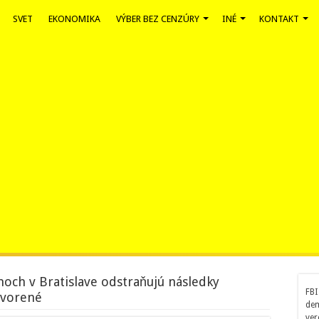
SVET
EKONOMIKA
VÝBER BEZ CENZÚRY
INÉ
KONTAKT
noch v Bratislave odstraňujú následky
FBI
tvorené
dem
ver