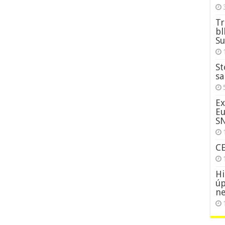
Tr
bl
Su
St
sa
Ex
Eu
S
C
Hi
úp
ne