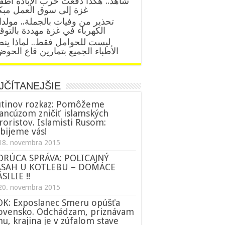
شاهد.. هكذا دفعت حرب الإبادة أطف
غزة إلى سوق العمل مبك
تحذير من وفيات بالجملة.. مولد
الكهرباء في غزة مهددة بالتو
ليست للحوامل فقط.. لماذا ين
الأطباء الجميع بتمارين قاع الحو
JČÍTANEJŠIE
tinov rozkaz: Pomôžeme
ancúzom zničiť islamských
roristov. Islamisti Rusom:
bijeme vás!
18. novembra 2015
ORÚCA SPRÁVA: POLICAJNÝ
ÁSAH U KOTLEBU – DOMÁCE
SILIE !!
20. novembra 2015
K: Exposlanec Smeru opúšťa
ovensko. Odchádzam, priznávam
nu, krajina je v zúfalom stave