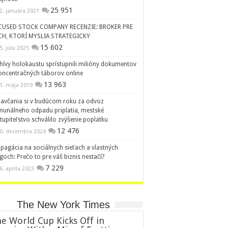
25 951
2. januára 2021
CUSED STOCK COMPANY RECENZIE: BROKER PRE
CH, KTORÍ MYSLIA STRATEGICKY
15 602
5. júla 2025
hívy holokaustu sprístupnili milióny dokumentov
oncentračných táborov online
13 963
1. mája 2019
avčania si v budúcom roku za odvoz
unálneho odpadu priplatia, mestské
tupiteľstvo schválilo zvýšenie poplatku
12 476
0. decembra 2024
pagácia na sociálnych sieťach a vlastných
goch: Prečo to pre váš biznis nestačí?
7 229
6. apríla 2023
The New York Times
e World Cup Kicks Off in