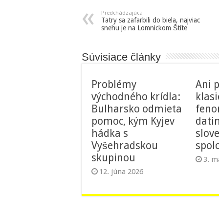
Predchádzajúca
Tatry sa zafarbili do biela, najviac
snehu je na Lomnickom Štíte
Súvisiace články
Problémy
Ani p
východného krídla:
klas
Bulharsko odmieta
feno
pomoc, kým Kyjev
dati
hádka s
slov
Vyšehradskou
spol
skupinou
3. m
12. júna 2026