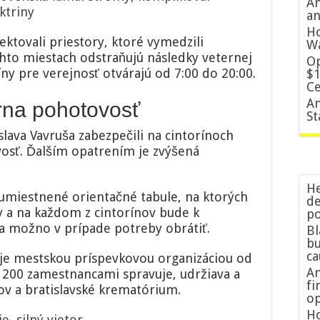
Am
ktriny
an
Ho
ktovali priestory, ktoré vymedzili
W
hto miestach odstraňujú následky veternej
Op
ny pre verejnosť otvárajú od 7:00 do 20:00.
$1
Ce
An
rna pohotovosť
St
lava Vavruša zabezpečili na cintorínoch
osť. Ďalším opatrením je zvýšená
He
ú umiestnené orientačné tabule, na ktorých
de
y a na každom z cintorínov bude k
po
sa možno v prípade potreby obrátiť.
Bl
bu
c
 je mestskou príspevkovou organizáciou od
Am
 200 zamestnancami spravuje, udržiava a
fi
ov a bratislavské krematórium.
op
Ho
ie
,
silný vietor