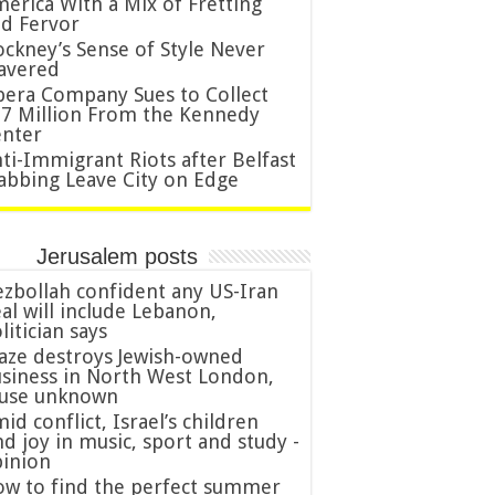
erica With a Mix of Fretting
d Fervor
ckney’s Sense of Style Never
avered
era Company Sues to Collect
7 Million From the Kennedy
nter
ti-Immigrant Riots after Belfast
abbing Leave City on Edge
Jerusalem posts
zbollah confident any US-Iran
al will include Lebanon,
litician says
aze destroys Jewish-owned
siness in North West London,
ause unknown
id conflict, Israel’s children
nd joy in music, sport and study -
inion
w to find the perfect summer