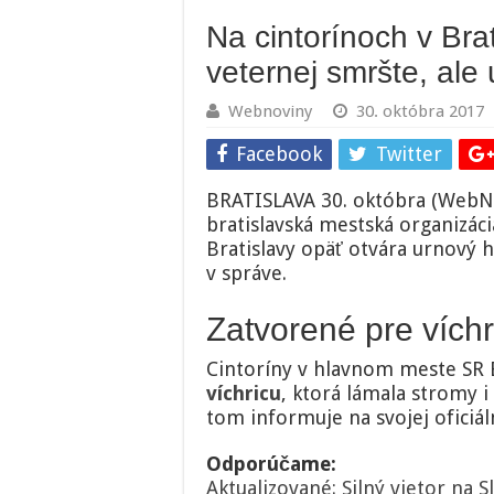
Na cintorínoch v Bra
veternej smršte, ale
Webnoviny
30. októbra 2017
Facebook
Twitter
BRATISLAVA 30. októbra (WebN
bratislavská mestská organizá
Bratislavy opäť otvára urnový h
v správe.
Zatvorené pre víchr
Cintoríny v hlavnom meste SR 
víchricu
, ktorá lámala stromy i
tom informuje na svojej oficiál
Odporúčame:
Aktualizované: Silný vietor na 