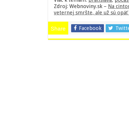
Zdroj: Webnoviny.sk –
Na cinto
veternej smršte, ale už sú opä
Facebook
Twitt
Share