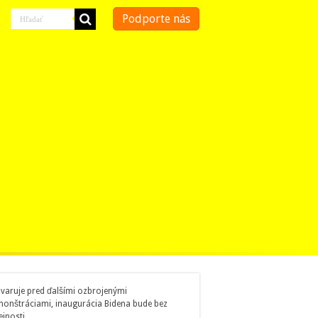
Podporte nás
 varuje pred ďalšími ozbrojenými
onštráciami, inaugurácia Bidena bude bez
ejnosti