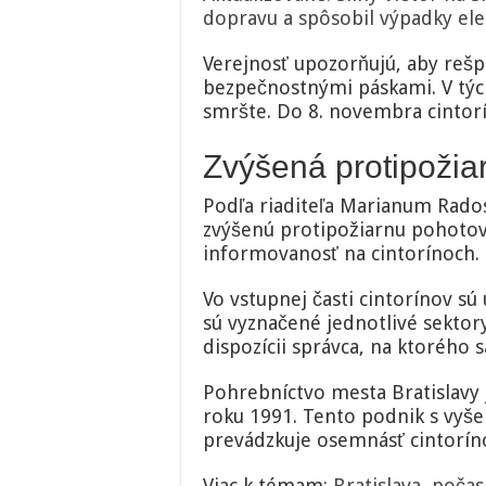
dopravu a spôsobil výpadky ele
Verejnosť upozorňujú, aby rešpe
bezpečnostnými páskami. V týc
smršte. Do 8. novembra cintorí
Zvýšená protipožia
Podľa riaditeľa Marianum Rados
zvýšenú protipožiarnu pohotov
informovanosť na cintorínoch.
Vo vstupnej časti cintorínov s
sú vyznačené jednotlivé sektor
dispozícii správca, na ktorého 
Pohrebníctvo mesta Bratislavy
roku 1991. Tento podnik s vyše
prevádzkuje osemnásť cintorín
Viac k témam:
Bratislava
,
počas