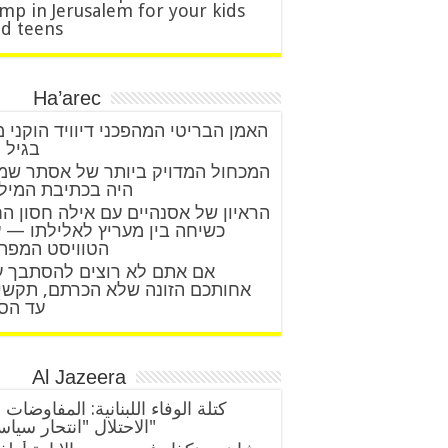
mp in Jerusalem for your kids
d teens
Ha’arec
האמן הבריטי המהפכני דיוויד הוקני 
בגיל 88
המכחול המדויק ביותר של אסתר שמ
היה בכתיבת המיל
הראיון של אסנהיים עם אילה חסון ה
כשיחה בין מעריץ לאלילתו — 
הטוויסט המפת
אם אתם לא רוצים להסתבך 
אחותכם הזונה שלא הכרתם, תקשי
עד הס
Al Jazeera
كتلة الوفاء اللبنانية: المفاوضات 
الاحتلال "انتحار سياسي"