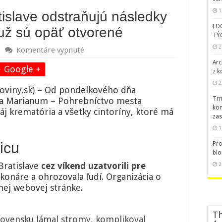
1
tislave odstraňujú následky
FO
 už sú opäť otvorené
TÝ
2
na
Komentáre vypnuté
Na
Arc
cintorínoch
Google +
z k
v
2
Bratislave
oviny.sk) – Od pondelkového dňa
odstraňujú
Trn
cia Marianum – Pohrebníctvo mesta
následky
kom
áj krematória a všetky cintoríny, ktoré má
veternej
zas
smršte,
1
ale
už
icu
Pro
sú
blo
opäť
Bratislave
cez víkend uzatvorili pre
2
otvorené
 konáre a ohrozovala ľudí. Organizácia o
nej webovej stránke.
Th
Slovensku lámal stromy, komplikoval