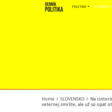
POLITIKA
SLOVENSKO
Home
/
SLOVENSKO
/
Na cintorí
veternej smršte, ale už sú opäť o