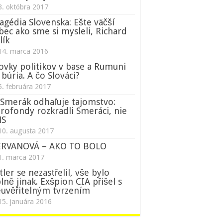
3. októbra 2017
agédia Slovenska: Ešte väčší
bec ako sme si mysleli, Richard
lík
14. marca 2016
ovky politikov v base a Rumuni
 búria. A čo Slováci?
5. februára 2017
Smerák odhaľuje tajomstvo:
rofondy rozkradli Smeráci, nie
NS
10. augusta 2017
ERVANOVÁ – AKO TO BOLO
1. marca 2017
tler se nezastřelil, vše bylo
lně jinak. Exšpion CIA přišel s
uvěřitelným tvrzením
15. januára 2016