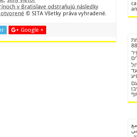
ca
rínoch v Bratislave odstraňujú následky
an
ť otvorené
© SITA Všetky práva vyhradené.
er
Google +
מת
יר
ים
חל
עד
יע
עם
בו
וף
مع