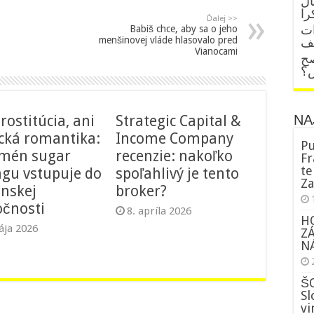
ال
را
Ďalej >>
ات
Babiš chce, aby sa o jeho
menšinovej vláde hlasovalo pred
قف
Vianocami
صح
ض؟
NA
rostitúcia, ani
Strategic Capital &
ická romantika:
Income Company
Pu
mén sugar
recenzie: nakoľko
Fr
te
ngu vstupuje do
spoľahlivý je tento
Za
enskej
broker?
očnosti
8. apríla 2026
H
ája 2026
Z
NÁ
ŠO
Sl
vi