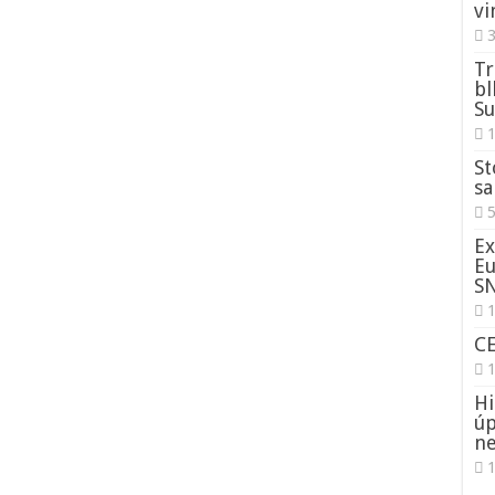
vi
3
Tr
bl
Su
St
sa
5
Ex
Eu
S
1
C
Hi
úp
ne
1