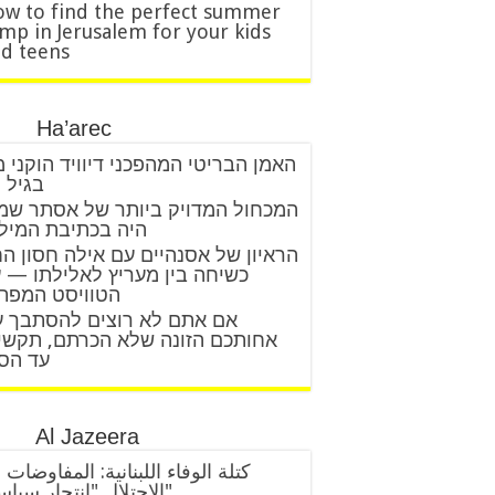
w to find the perfect summer
mp in Jerusalem for your kids
d teens
Ha’arec
האמן הבריטי המהפכני דיוויד הוקני 
בגיל 88
המכחול המדויק ביותר של אסתר שמ
היה בכתיבת המיל
הראיון של אסנהיים עם אילה חסון ה
כשיחה בין מעריץ לאלילתו — 
הטוויסט המפת
אם אתם לא רוצים להסתבך 
אחותכם הזונה שלא הכרתם, תקשי
עד הס
Al Jazeera
كتلة الوفاء اللبنانية: المفاوضات 
الاحتلال "انتحار سياسي"