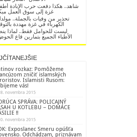
شاهد.. هكذا دفعت حرب الإبادة أطف
غزة إلى سوق العمل مبك
تحذير من وفيات بالجملة.. مولد
الكهرباء في غزة مهددة بالتو
ليست للحوامل فقط.. لماذا ين
الأطباء الجميع بتمارين قاع الحو
JČÍTANEJŠIE
tinov rozkaz: Pomôžeme
ancúzom zničiť islamských
roristov. Islamisti Rusom:
bijeme vás!
18. novembra 2015
ORÚCA SPRÁVA: POLICAJNÝ
ÁSAH U KOTLEBU – DOMÁCE
SILIE !!
20. novembra 2015
K: Exposlanec Smeru opúšťa
ovensko. Odchádzam, priznávam