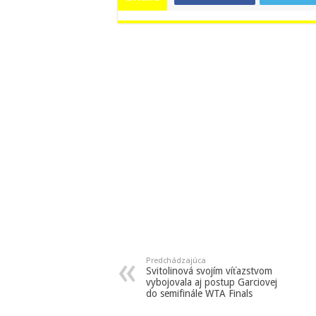
Predchádzajúca
Svitolinová svojím víťazstvom
vybojovala aj postup Garciovej
do semifinále WTA Finals