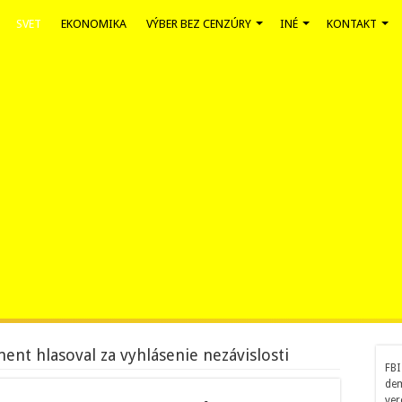
SVET
EKONOMIKA
VÝBER BEZ CENZÚRY
INÉ
KONTAKT
ent hlasoval za vyhlásenie nezávislosti
FBI
dem
ver