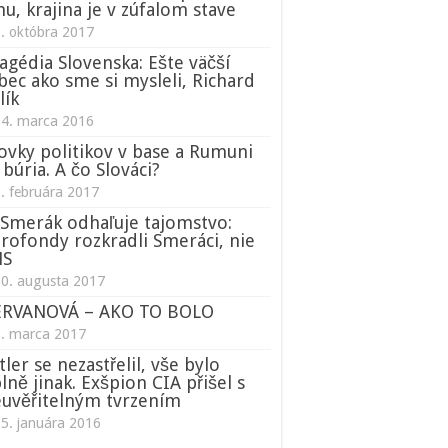
nu, krajina je v zúfalom stave
. októbra 2017
agédia Slovenska: Ešte väčší
bec ako sme si mysleli, Richard
lík
14. marca 2016
ovky politikov v base a Rumuni
 búria. A čo Slováci?
. februára 2017
Smerák odhaľuje tajomstvo:
rofondy rozkradli Smeráci, nie
NS
0. augusta 2017
ERVANOVÁ – AKO TO BOLO
1. marca 2017
tler se nezastřelil, vše bylo
lně jinak. Exšpion CIA přišel s
uvěřitelným tvrzením
5. januára 2016