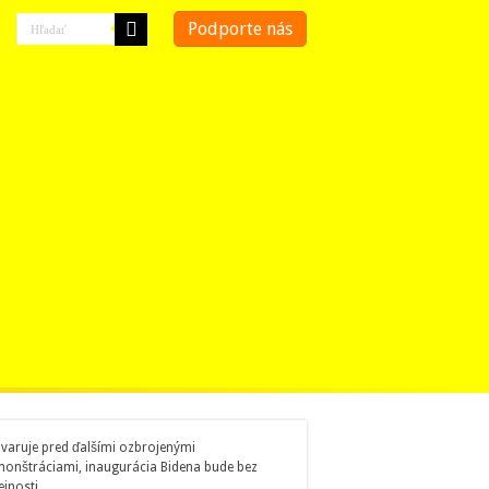
Podporte nás
 varuje pred ďalšími ozbrojenými
onštráciami, inaugurácia Bidena bude bez
ejnosti