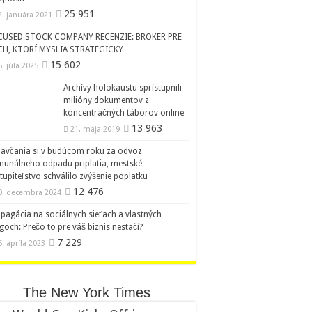
25 951
2. januára 2021
CUSED STOCK COMPANY RECENZIE: BROKER PRE
CH, KTORÍ MYSLIA STRATEGICKY
15 602
5. júla 2025
Archívy holokaustu sprístupnili
milióny dokumentov z
koncentračných táborov online
13 963
21. mája 2019
avčania si v budúcom roku za odvoz
unálneho odpadu priplatia, mestské
tupiteľstvo schválilo zvýšenie poplatku
12 476
0. decembra 2024
pagácia na sociálnych sieťach a vlastných
goch: Prečo to pre váš biznis nestačí?
7 229
6. apríla 2023
The New York Times