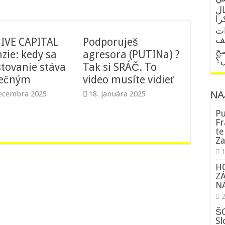
ال
را
ات
قف
IVE CAPITAL
Podporuješ
صح
zie: kedy sa
agresora (PUTINa) ?
ض؟
stovanie stáva
Tak si SRÁČ. To
pečným
video musíte vidieť
NA
decembra 2025
18. januára 2025
Pu
Fr
te
Za
H
Z
NÁ
ŠO
Sl