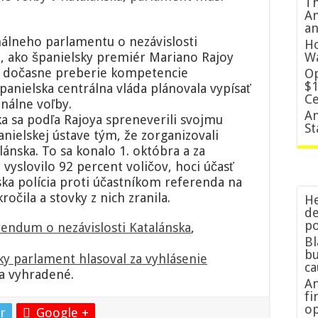
Th
Am
an
álneho parlamentu o nezávislosti
Ho
o, ako španielsky premiér Mariano Rajoy
W
ko dočasne preberie kompetencie
Op
$1
Španielska centrálna vláda plánovala vypísať
Ce
nálne voľby.
An
ka sa podľa Rajoya spreneverili svojmu
St
anielskej ústave tým, že zorganizovali
ánska. To sa konalo 1. októbra a za
 vyslovilo 92 percent voličov, hoci účasť
ska polícia proti účastníkom referenda na
čila a stovky z nich zranila.
He
de
po
rendum o nezávislosti Katalánska
,
Bl
bu
ky parlament hlasoval za vyhlásenie
c
a vyhradené.
Am
fi
op
r
Google +