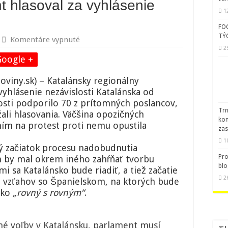
t hlasoval za vyhlásenie
1
FO
TÝ
na
Komentáre vypnuté
Katalánsky
2
parlament
Google +
hlasoval
za
iny.sk) – Katalánsky regionálny
vyhlásenie
vyhlásenie nezávislosti Katalánska od
nezávislosti
losti podporilo 70 z prítomných poslancov,
Trn
ržali hlasovania. Väčšina opozičných
kom
ním na protest proti nemu opustila
zas
1
rý začiatok procesu nadobudnutia
Pro
en by mal okrem iného zahŕňať tvorbu
blo
i sa Katalánsko bude riadiť, a tiež začatie
2
 vzťahov so Španielskom, na ktorých bude
ako
„rovný s rovným“
.
 voľby v Katalánsku, parlament musí