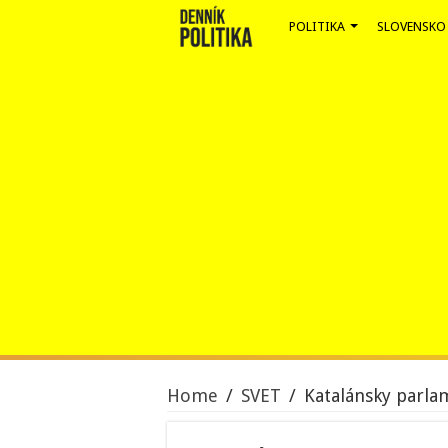
POLITIKA
SLOVENSKO
Home
/
SVET
/
Katalánsky parlam