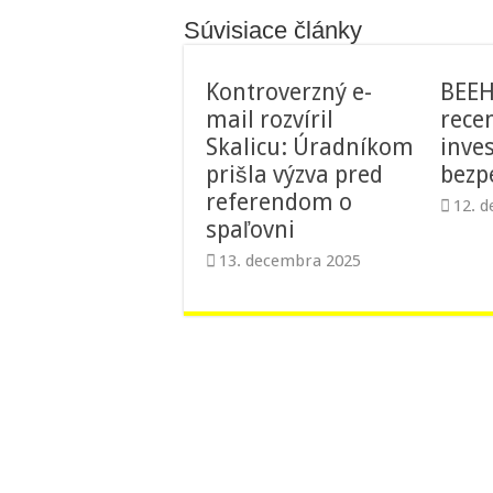
Súvisiace články
Kontroverzný e-
BEEH
mail rozvíril
recen
Skalicu: Úradníkom
inve
prišla výzva pred
bez
referendom o
12. 
spaľovni
13. decembra 2025