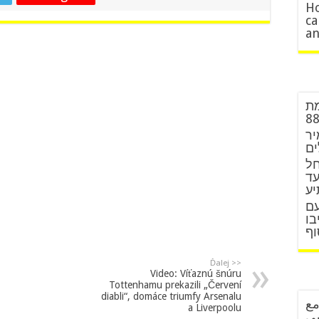
Ho
ca
an
מת
יר
ים
חל
עד
יע
עם
בו
וף
Ďalej >>
Video: Víťaznú šnúru
Tottenhamu prekazili „Červení
diabli“, domáce triumfy Arsenalu
مع
a Liverpoolu