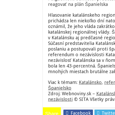
reagovať na plán Španielska
Hlasovanie katalánskeho region
prichádza len niekoľko dní nat
oznámil, že jeho vláda zakrát
katalánskej regionálnej vlády. 
v Katalánsku aj predčasné regio
Súčasní predstavitelia Kataláns
poslaniu a postupovali proti šp
referendum o nezávislosti Katal
nezávislosť Katalánska sa v ňom
bola len 43-percentná. Španiel
mnohých miestach brutálne zakro
Viac k témam:
Katalánsko
,
refe
Španielsko
Zdroj: Webnoviny.sk –
Kataláns
nezávislosti
© SITA Všetky práv
Facebook
Twitte
Share