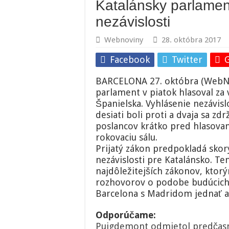
Katalánsky parlamen
nezávislosti
Webnoviny
28. októbra 2017
Facebook
Twitter
BARCELONA 27. októbra (WebNov
parlament v piatok hlasoval za 
Španielska. Vyhlásenie nezávis
desiati boli proti a dvaja sa zd
poslancov krátko pred hlasova
rokovaciu sálu.
Prijatý zákon predpokladá sko
nezávislosti pre Katalánsko. T
najdôležitejších zákonov, ktorým
rozhovorov o podobe budúcich
Barcelona s Madridom jednať 
Odporúčame:
Puigdemont odmietol predčasné