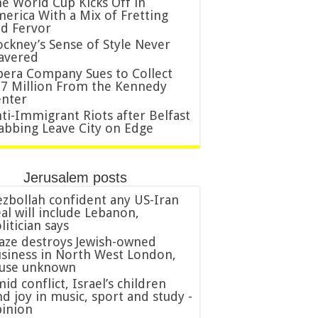
e World Cup Kicks Off in
erica With a Mix of Fretting
d Fervor
ckney’s Sense of Style Never
avered
era Company Sues to Collect
7 Million From the Kennedy
nter
ti-Immigrant Riots after Belfast
abbing Leave City on Edge
Jerusalem posts
zbollah confident any US-Iran
al will include Lebanon,
litician says
aze destroys Jewish-owned
siness in North West London,
ause unknown
id conflict, Israel’s children
nd joy in music, sport and study -
inion