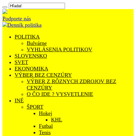
Podporte nás
POLITIKA
Bulvárne
VYHLÁSENIA POLITIKOV
SLOVENSKO
SVET
EKONOMIKA
VÝBER BEZ CENZÚRY
VÝBER Z RÔZNYCH ZDROJOV BEZ
CENZÚRY
O ČO IDE ? VYSVETLENIE
INÉ
ŠPORT
Hokej
KHL
Futbal
Tenis