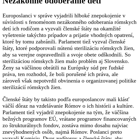
Nezákonné odoberanie detí
Europoslanci v správe vyjadrili hlboké znepokojenie v
súvislosti s fenoménom nezákonného odoberania rómskych
detí ich rodičom a vyzvali členské štáty na okamžité
vyšetrenie takýchto prípadov a prijatie vhodných opatrení,
ktoré by tomu zabránili. Parlament tiež vyzval členské
štáty, ktoré podporovali nútenú sterilizáciu rómskych žien,
aby sa verejne ospravedlnili a svoje obete odškodnili. So
sterilizáciou rómskych žien malo problém aj Slovensko.
Ženy sa väčšinou obrátili na Európsky súd pre ľudské
práva, ten rozhodol, že boli porušené ich práva, ale
zároveň však nepotvrdil obvinenia o organizovanej politike
sterilizácií rómskych žien.
Členské štáty by takisto podľa europoslancov mali klásť
väčší dôraz na vzdelávanie Rómov o ich histórii a kultúre.
Parlament tiež vyjadril znepokojenie na tým, že väčšina
bežných programov EÚ, vrátane programov financovaných
zo štrukturálnych fondov, zostáva mimo dosahu najviac
znevýhodnených osôb, najmä Rómov. Poslanci preto
vyzvali Komisiu, Dvor audítorov a členské štáty, aby