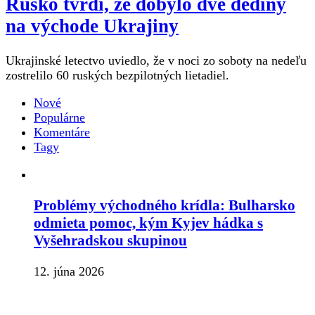
Rusko tvrdí, že dobylo dve dediny
na východe Ukrajiny
Ukrajinské letectvo uviedlo, že v noci zo soboty na nedeľu
zostrelilo 60 ruských bezpilotných lietadiel.
Nové
Populárne
Komentáre
Tagy
Problémy východného krídla: Bulharsko
odmieta pomoc, kým Kyjev hádka s
Vyšehradskou skupinou
12. júna 2026