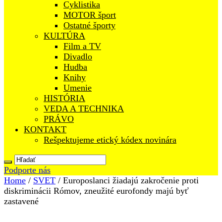
Cyklistika
MOTOR šport
Ostatné športy
KULTÚRA
Film a TV
Divadlo
Hudba
Knihy
Umenie
HISTÓRIA
VEDA A TECHNIKA
PRÁVO
KONTAKT
Rešpektujeme etický kódex novinára
Podporte nás
Home
/
SVET
/
Europoslanci žiadajú zakročenie proti
diskriminácii Rómov, zneužité eurofondy majú byť
zastavené