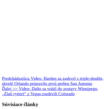
Predchádzajúca
Video: Harden sa zaskvel s triple-double,
skvelé Orlando pripravilo prvú prehru San Antoniu
Ďalej >>
Video: Daňo sa vrátil do zostavy Winnipegu,
„Zlatí rytieri“ z Vegas rozdrvili Colorado
Súvisiace články