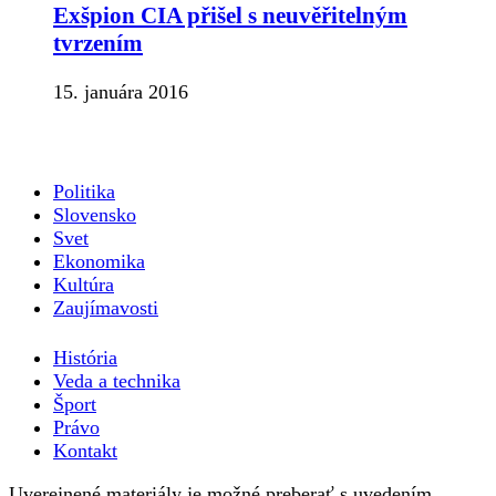
Exšpion CIA přišel s neuvěřitelným
tvrzením
15. januára 2016
Politika
Slovensko
Svet
Ekonomika
Kultúra
Zaujímavosti
História
Veda a technika
Šport
Právo
Kontakt
Uverejnené materiály je možné preberať s uvedením