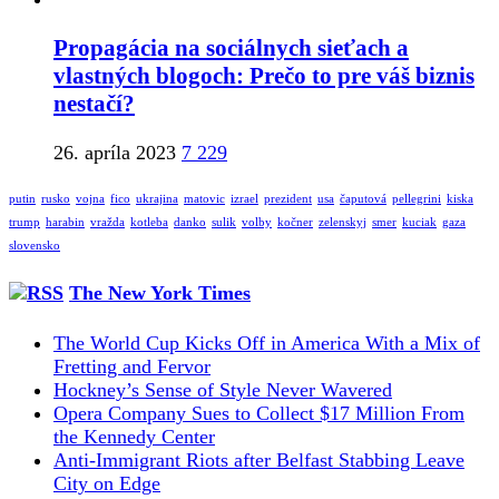
Propagácia na sociálnych sieťach a
vlastných blogoch: Prečo to pre váš biznis
nestačí?
26. apríla 2023
7 229
putin
rusko
vojna
fico
ukrajina
matovic
izrael
prezident
usa
čaputová
pellegrini
kiska
trump
harabin
vražda
kotleba
danko
sulik
volby
kočner
zelenskyj
smer
kuciak
gaza
slovensko
The New York Times
The World Cup Kicks Off in America With a Mix of
Fretting and Fervor
Hockney’s Sense of Style Never Wavered
Opera Company Sues to Collect $17 Million From
the Kennedy Center
Anti-Immigrant Riots after Belfast Stabbing Leave
City on Edge