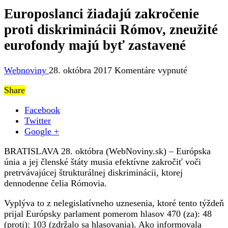
Europoslanci žiadajú zakročenie
proti diskriminácii Rómov, zneužité
eurofondy majú byť zastavené
na
Webnoviny
28. októbra 2017
Komentáre vypnuté
Europoslan
Share
žiadajú
zakročenie
Facebook
proti
Twitter
diskriminác
Google +
Rómov,
zneužité
BRATISLAVA 28. októbra (WebNoviny.sk) – Európska
eurofondy
únia a jej členské štáty musia efektívne zakročiť voči
majú
pretrvávajúcej štrukturálnej diskriminácii, ktorej
byť
dennodenne čelia Rómovia.
zastavené
Vyplýva to z nelegislatívneho uznesenia, ktoré tento týždeň
prijal Európsky parlament pomerom hlasov 470 (za): 48
(proti): 103 (zdržalo sa hlasovania). Ako informovala