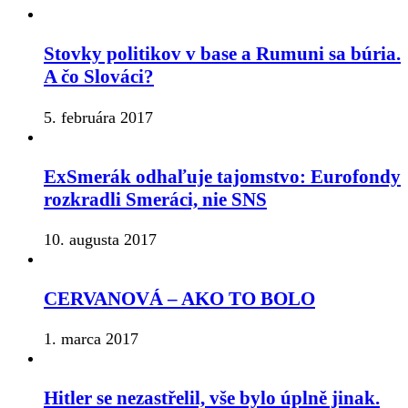
Stovky politikov v base a Rumuni sa búria.
A čo Slováci?
5. februára 2017
ExSmerák odhaľuje tajomstvo: Eurofondy
rozkradli Smeráci, nie SNS
10. augusta 2017
CERVANOVÁ – AKO TO BOLO
1. marca 2017
Hitler se nezastřelil, vše bylo úplně jinak.