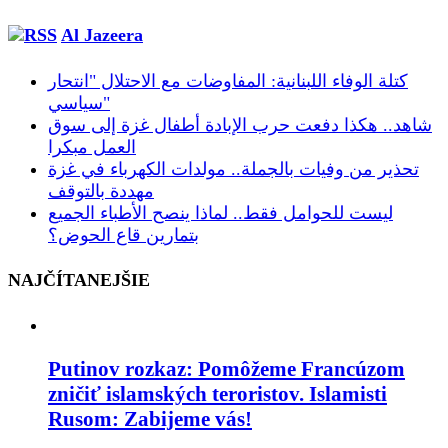
Al Jazeera
كتلة الوفاء اللبنانية: المفاوضات مع الاحتلال "انتحار
سياسي"
شاهد.. هكذا دفعت حرب الإبادة أطفال غزة إلى سوق
العمل مبكرا
تحذير من وفيات بالجملة.. مولدات الكهرباء في غزة
مهددة بالتوقف
ليست للحوامل فقط.. لماذا ينصح الأطباء الجميع
بتمارين قاع الحوض؟
NAJČÍTANEJŠIE
Putinov rozkaz: Pomôžeme Francúzom
zničiť islamských teroristov. Islamisti
Rusom: Zabijeme vás!