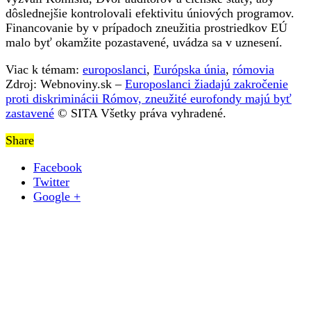
dôslednejšie kontrolovali efektivitu úniových programov.
Financovanie by v prípadoch zneužitia prostriedkov EÚ
malo byť okamžite pozastavené, uvádza sa v uznesení.
Viac k témam:
europoslanci
,
Európska únia
,
rómovia
Zdroj: Webnoviny.sk –
Europoslanci žiadajú zakročenie
proti diskriminácii Rómov, zneužité eurofondy majú byť
zastavené
© SITA Všetky práva vyhradené.
Share
Facebook
Twitter
Google +