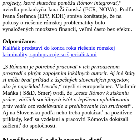
projekty, ktoré skutočne pomôžu Rómov integrovať
,“
uviedla poslankyňa Jana Žitňanská (ECR, NOVA). Podľa
Ivana Štefanca (EPP, KDH) správa konštatuje, že na
pokusy o riešenie rómskej problematiky bolo
vynaložených množstvo financií, veľmi často bez efektu.
Odporúčame:
Kaliňák predstaví do konca roka riešenie rómskej
kriminality, spolupracuje so špecialistami
„
S Rómami je potrebné pracovať v ich prirodzenom
prostredí s plným zapojením lokálnych autorít. Aj iné štáty
si môžu brať príklad z úspešných slovenských projektov,
ako je napríklad Levoča
,“ myslí si europoslanec. Vladimír
Maňka ( S&D, Smer) tvrdí, že „
cesta Rómov k získaniu
práce, väčších sociálnych istôt a lepšiemu uplatňovaniu
práv vedie cez vzdelávanie a prehlbovanie ich zručností
“.
Aj na Slovensku podľa neho treba poukázať na pozitívne
príklady, keď sa vzdelaní a pracovití Rómovia dokázali
začleniť do spoločnosti.