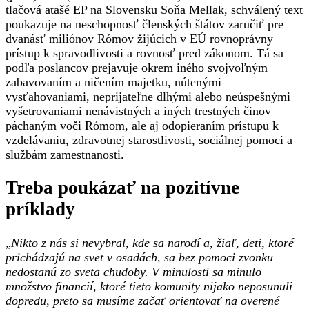
tlačová atašé EP na Slovensku Soňa Mellak, schválený text
poukazuje na neschopnosť členských štátov zaručiť pre
dvanásť miliónov Rómov žijúcich v EÚ rovnoprávny
prístup k spravodlivosti a rovnosť pred zákonom. Tá sa
podľa poslancov prejavuje okrem iného svojvoľným
zabavovaním a ničením majetku, nútenými
vysťahovaniami, neprijateľne dlhými alebo neúspešnými
vyšetrovaniami nenávistných a iných trestných činov
páchaným voči Rómom, ale aj odopieraním prístupu k
vzdelávaniu, zdravotnej starostlivosti, sociálnej pomoci a
službám zamestnanosti.
Treba poukázať na pozitívne
príklady
„
Nikto z nás si nevybral, kde sa narodí a, žiaľ, deti, ktoré
prichádzajú na svet v osadách, sa bez pomoci zvonku
nedostanú zo sveta chudoby. V minulosti sa minulo
množstvo financií, ktoré tieto komunity nijako neposunuli
dopredu, preto sa musíme začať orientovať na overené