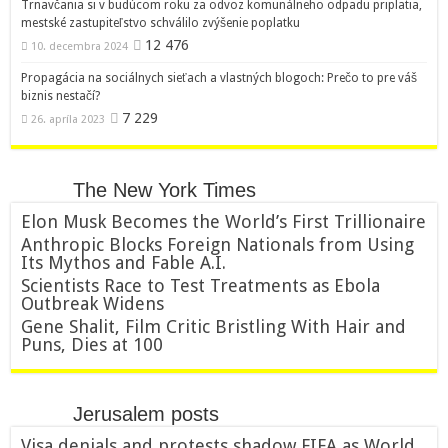
Trnavčania si v budúcom roku za odvoz komunálneho odpadu priplatia,
mestské zastupiteľstvo schválilo zvýšenie poplatku
12 476
10. decembra 2024
Propagácia na sociálnych sieťach a vlastných blogoch: Prečo to pre váš
biznis nestačí?
7 229
26. apríla 2023
The New York Times
Elon Musk Becomes the World’s First Trillionaire
Anthropic Blocks Foreign Nationals from Using
Its Mythos and Fable A.I.
Scientists Race to Test Treatments as Ebola
Outbreak Widens
Gene Shalit, Film Critic Bristling With Hair and
Puns, Dies at 100
Jerusalem posts
Visa denials and protests shadow FIFA as World