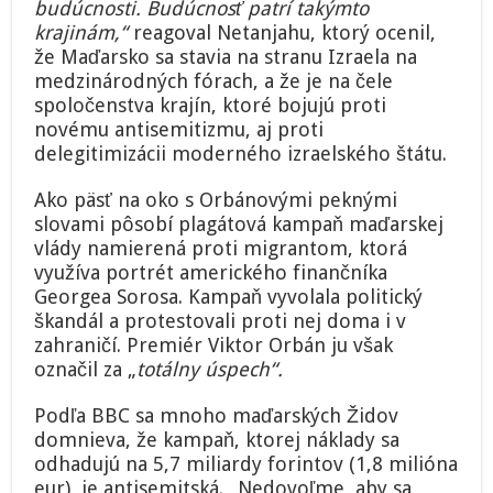
budúcnosti. Budúcnosť patrí takýmto
krajinám,“
reagoval Netanjahu, ktorý ocenil,
že Maďarsko sa stavia na stranu Izraela na
medzinárodných fórach, a že je na čele
spoločenstva krajín, ktoré bojujú proti
novému antisemitizmu, aj proti
delegitimizácii moderného izraelského štátu.
Ako päsť na oko s Orbánovými peknými
slovami pôsobí plagátová kampaň maďarskej
vlády namierená proti migrantom, ktorá
využíva portrét amerického finančníka
Georgea Sorosa. Kampaň vyvolala politický
škandál a protestovali proti nej doma i v
zahraničí. Premiér Viktor Orbán ju však
označil za „
totálny úspech“.
Podľa BBC sa mnoho maďarských Židov
domnieva, že kampaň, ktorej náklady sa
odhadujú na 5,7 miliardy forintov (1,8 milióna
eur), je antisemitská. „Nedovoľme, aby sa