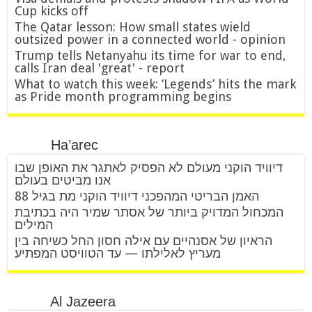
Cup kicks off
The Qatar lesson: How small states wield
outsized power in a connected world - opinion
Trump tells Netanyahu its time for war to end,
calls Iran deal 'great' - report
What to watch this week: ‘Legends’ hits the mark
as Pride month programming begins
Ha’arec
דיוויד הוקני מעולם לא הפסיק לאתגר את האופן שבו
אנו מביטים בעולם
האמן הבריטי המהפכני דיוויד הוקני מת בגיל 88
המכחול המדויק ביותר של אסתר שמיר היה בכתיבת
המילים
הראיון של אסנהיים עם אילה חסון החל כשיחה בין
מעריץ לאלילתו — עד הטוויסט המפתיע
Al Jazeera