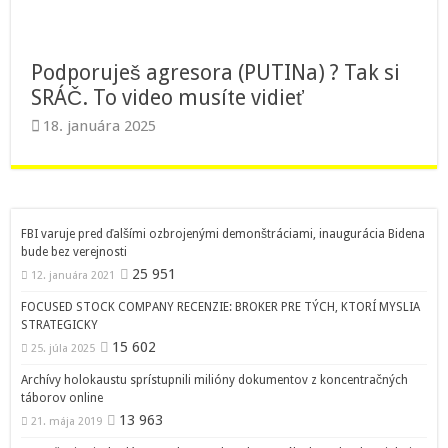
Podporuješ agresora (PUTINa) ? Tak si
SRÁČ. To video musíte vidieť
18. januára 2025
FBI varuje pred ďalšími ozbrojenými demonštráciami, inaugurácia Bidena
bude bez verejnosti
25 951
12. januára 2021
FOCUSED STOCK COMPANY RECENZIE: BROKER PRE TÝCH, KTORÍ MYSLIA
STRATEGICKY
15 602
25. júla 2025
Archívy holokaustu sprístupnili milióny dokumentov z koncentračných
táborov online
13 963
21. mája 2019