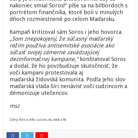
nakoniec smial Soros!“ píše sa na bilbordoch s
portrétom finančníka, ktoré boli v minulých
dňoch rozmiestnené po celom Maďarsku.
Kampaň kritizoval sám Soros i jeho hovorca.
„Som znepokojený, že súčasný maďarský
režim používa antisemitské asociácie ako
súčasť svojej zámerne zavádzajúcej
dezinformačnej kampane,“
konštatoval Soros
a dodal, že ho povzbudzuje skutočnosť, že
voči kampani protestovala aj
maďarská židovská komunita. Podľa jeho slov
maďarská vláda šíri nenávisť voči cudzincom a
démonizuje utečencov.
msz
Zdroj foto a info: uzzno.sk, web a fb