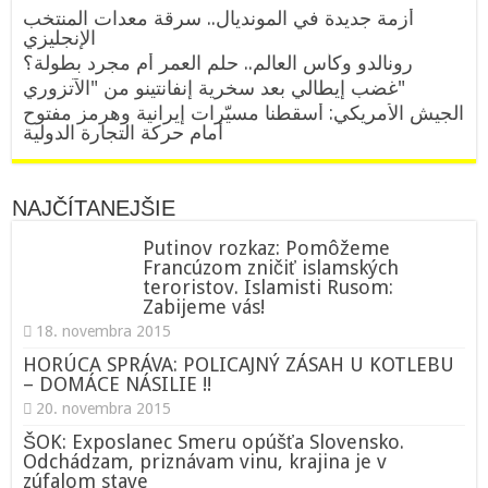
أزمة جديدة في المونديال.. سرقة معدات المنتخب
الإنجليزي
رونالدو وكأس العالم.. حلم العمر أم مجرد بطولة؟
غضب إيطالي بعد سخرية إنفانتينو من "الآتزوري"
الجيش الأمريكي: أسقطنا مسيّرات إيرانية وهرمز مفتوح
أمام حركة التجارة الدولية
NAJČÍTANEJŠIE
Putinov rozkaz: Pomôžeme
Francúzom zničiť islamských
teroristov. Islamisti Rusom:
Zabijeme vás!
18. novembra 2015
HORÚCA SPRÁVA: POLICAJNÝ ZÁSAH U KOTLEBU
– DOMÁCE NÁSILIE !!
20. novembra 2015
ŠOK: Exposlanec Smeru opúšťa Slovensko.
Odchádzam, priznávam vinu, krajina je v
zúfalom stave