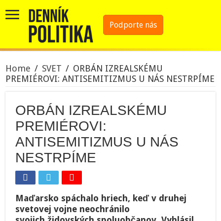
Podporte nás
Home
/
SVET
/
ORBÁN IZREALSKÉMU
PREMIÉROVI: ANTISEMITIZMUS U NÁS NESTRPÍME
ORBÁN IZREALSKÉMU
PREMIÉROVI:
ANTISEMITIZMUS U NÁS
NESTRPÍME
Maďarsko spáchalo hriech, keď v druhej
svetovej vojne neochránilo
svojich židovských spoluobčanov. Vyhlásil