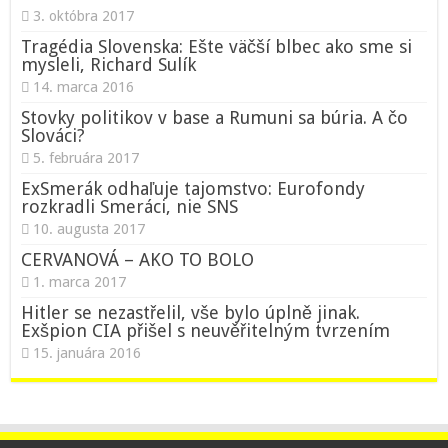
3. októbra 2017
Tragédia Slovenska: Ešte väčší blbec ako sme si
mysleli, Richard Sulík
14. marca 2016
Stovky politikov v base a Rumuni sa búria. A čo
Slováci?
5. februára 2017
ExSmerák odhaľuje tajomstvo: Eurofondy
rozkradli Smeráci, nie SNS
10. augusta 2017
CERVANOVÁ – AKO TO BOLO
1. marca 2017
Hitler se nezastřelil, vše bylo úplně jinak.
Exšpion CIA přišel s neuvěřitelným tvrzením
15. januára 2016