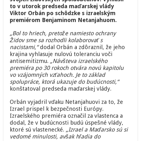
to v utorok predseda maďarskej vlády
Viktor Orbán po schôdzke s izraelským
premiérom Benjaminom Netanjahuom.
„Bol to hriech, pretože namiesto ochrany
Židov sme sa rozhodli kolaborovať s
nacistami,“
dodal Orbán a zdôraznil, že jeho
krajina vyhlasuje nulovú toleranciu voči
antisemitizmu.
„Návšteva izraelského
premiéra po 30 rokoch otvára novú kapitolu
vo vzájomných vzťahoch. Je to základ
spolupráce, ktorá ukazuje do budúcnosti,“
konštatoval predseda maďarskej vlády.
Orbán vyjadril vďaku Netanjahuovi za to, že
Izrael prispel k bezpečnosti Európy.
Izraelského premiéra označil za vlastenca a
dodal, že v budúcnosti budú úspešné vlády,
ktoré sú vlastenecké.
„Izrael a Maďarsko sú si
vedomé minulosti, avšak hľadia do