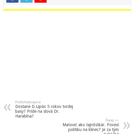
Predchádzajúca
Dostane D.Lipšic 5 rokov tvrdej
basy? Príde na slová Dr.
Harabína?
Ďalej >>
Matovič ako tajnôstkár. Povesí
politiku na klinec? Je za tým