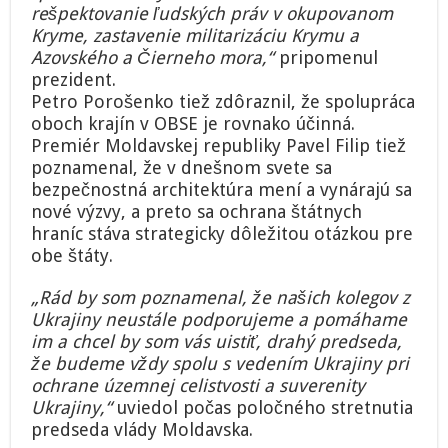
rešpektovanie ľudských práv v okupovanom
Kryme, zastavenie militarizáciu Krymu a
Azovského a Čierneho mora,“
pripomenul
prezident.
Petro Porošenko tiež zdôraznil, že spolupráca
oboch krajín v OBSE je rovnako účinná.
Premiér Moldavskej republiky Pavel Filip tiež
poznamenal, že v dnešnom svete sa
bezpečnostná architektúra mení a vynárajú sa
nové výzvy, a preto sa ochrana štátnych
hraníc stáva strategicky dôležitou otázkou pre
obe štáty.
„Rád by som poznamenal, že našich kolegov z
Ukrajiny neustále podporujeme a pomáhame
im a chcel by som vás uistiť, drahý predseda,
že budeme vždy spolu s vedením Ukrajiny pri
ochrane územnej celistvosti a suverenity
Ukrajiny,“
uviedol počas poločného stretnutia
predseda vlády Moldavska.