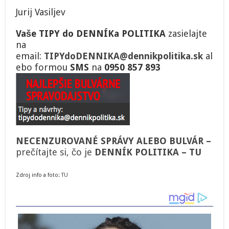
Jurij Vasiljev
Vaše TIPY do DENNÍKa POLITIKA
zasielajte
na
email:
TIPYdoDENNIKA@dennikpolitika.sk
al
ebo formou
SMS
na
0950 857 893
NECENZUROVANÉ SPRÁVY ALEBO BULVÁR –
p
rečítajte si, čo je
DENNÍK POLITIKA – TU
Zdroj info a foto:
TU