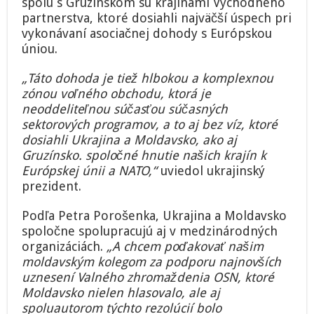
spolu s Gruzínskom sú krajinami Východného
partnerstva, ktoré dosiahli najväčší úspech pri
vykonávaní asociačnej dohody s Európskou
úniou.
„Táto dohoda je tiež hlbokou a komplexnou
zónou voľného obchodu, ktorá je
neoddeliteľnou súčasťou súčasných
sektorových programov, a to aj bez víz, ktoré
dosiahli Ukrajina a Moldavsko, ako aj
Gruzínsko. spoločné hnutie našich krajín k
Európskej únii a NATO,“
uviedol ukrajinský
prezident.
Podľa Petra Porošenka, Ukrajina a Moldavsko
spoločne spolupracujú aj v medzinárodných
organizáciách.
„A chcem poďakovať našim
moldavským kolegom za podporu najnovších
uznesení Valného zhromaždenia OSN, ktoré
Moldavsko nielen hlasovalo, ale aj
spoluautorom týchto rezolúcií bolo