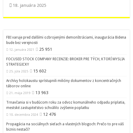
18. januára 2025
FBI varuje pred ďalšími ozbrojenými demonštráciami, inaugurácia Bidena
bude bez verejnosti
25 951
12. januára 2021
FOCUSED STOCK COMPANY RECENZIE: BROKER PRE TÝCH, KTORÍ MYSLIA
STRATEGICKY
15 602
25. júla 2025
Archívy holokaustu sprístupnili milióny dokumentov z koncentračných
táborov online
13 963
21. mája 2019
Trnavčania si v budúcom roku za odvoz komunálneho odpadu priplatia,
mestské zastupiteľstvo schválilo zvýšenie poplatku
12 476
10. decembra 2024
Propagácia na sociálnych sieťach a vlastných blogoch: Prečo to pre váš
biznis nestačí?