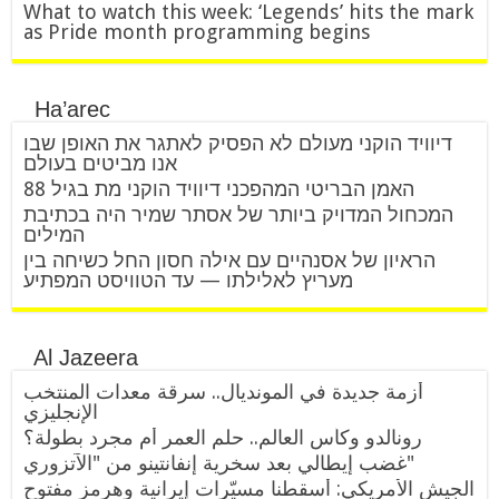
What to watch this week: ‘Legends’ hits the mark
as Pride month programming begins
Ha’arec
דיוויד הוקני מעולם לא הפסיק לאתגר את האופן שבו
אנו מביטים בעולם
האמן הבריטי המהפכני דיוויד הוקני מת בגיל 88
המכחול המדויק ביותר של אסתר שמיר היה בכתיבת
המילים
הראיון של אסנהיים עם אילה חסון החל כשיחה בין
מעריץ לאלילתו — עד הטוויסט המפתיע
Al Jazeera
أزمة جديدة في المونديال.. سرقة معدات المنتخب
الإنجليزي
رونالدو وكأس العالم.. حلم العمر أم مجرد بطولة؟
غضب إيطالي بعد سخرية إنفانتينو من "الآتزوري"
الجيش الأمريكي: أسقطنا مسيّرات إيرانية وهرمز مفتوح