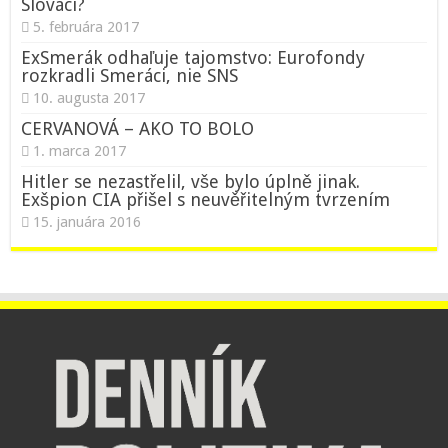
Slováci?
5. februára 2017
ExSmerák odhaľuje tajomstvo: Eurofondy
rozkradli Smeráci, nie SNS
10. augusta 2017
CERVANOVÁ – AKO TO BOLO
1. marca 2017
Hitler se nezastřelil, vše bylo úplně jinak.
Exšpion CIA přišel s neuvěřitelným tvrzením
15. januára 2016