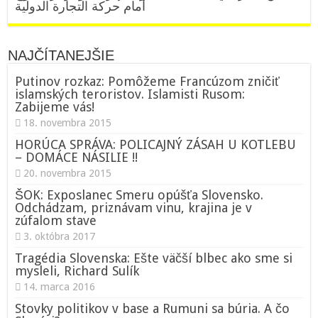
أمام حركة التجارة الدولية
NAJČÍTANEJŠIE
Putinov rozkaz: Pomôžeme Francúzom zničiť
islamských teroristov. Islamisti Rusom:
Zabijeme vás!
18. novembra 2015
HORÚCA SPRÁVA: POLICAJNÝ ZÁSAH U KOTLEBU
– DOMÁCE NÁSILIE !!
20. novembra 2015
ŠOK: Exposlanec Smeru opúšťa Slovensko.
Odchádzam, priznávam vinu, krajina je v
zúfalom stave
3. októbra 2017
Tragédia Slovenska: Ešte väčší blbec ako sme si
mysleli, Richard Sulík
14. marca 2016
Stovky politikov v base a Rumuni sa búria. A čo