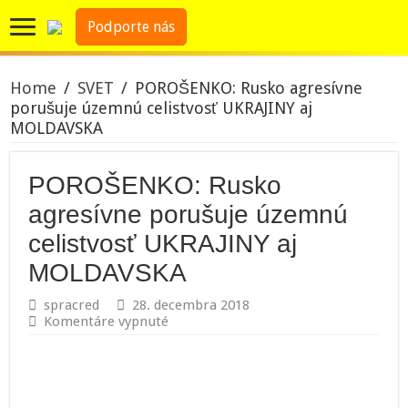
Podporte nás
Home
/
SVET
/
POROŠENKO: Rusko agresívne
porušuje územnú celistvosť UKRAJINY aj
MOLDAVSKA
POROŠENKO: Rusko
agresívne porušuje územnú
celistvosť UKRAJINY aj
MOLDAVSKA
spracred
28. decembra 2018
na
Komentáre vypnuté
POROŠENKO:
Rusko
agresívne
porušuje
územnú