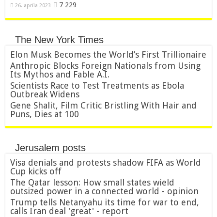
7 229
26. apríla 2023
The New York Times
Elon Musk Becomes the World’s First Trillionaire
Anthropic Blocks Foreign Nationals from Using
Its Mythos and Fable A.I.
Scientists Race to Test Treatments as Ebola
Outbreak Widens
Gene Shalit, Film Critic Bristling With Hair and
Puns, Dies at 100
Jerusalem posts
Visa denials and protests shadow FIFA as World
Cup kicks off
The Qatar lesson: How small states wield
outsized power in a connected world - opinion
Trump tells Netanyahu its time for war to end,
calls Iran deal 'great' - report