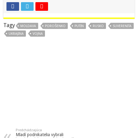
Tagy
MOLDAVA
POROŠENKO
PUTIN
RUSKO
SUVERENITA
UKRAJINA
VOJNA
Predchádzajúca
Mladí podnikatelia vybrali