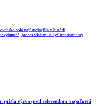
vensko bola najúspešnejšia v histórii
nevyhnutná, proces však musí byť transparentný
m prišla výzva pred referendom o spaľovni