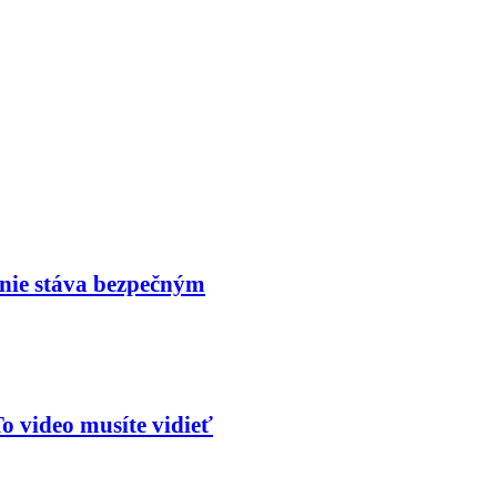
nie stáva bezpečným
o video musíte vidieť