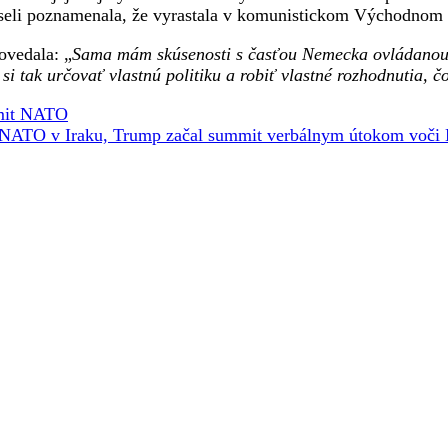
seli poznamenala, že vyrastala v komunistickom Východno
vedala: „
Sama mám skúsenosti s časťou Nemecka ovládanou 
 tak určovať vlastnú politiku a robiť vlastné rozhodnutia, č
it NATO
k NATO v Iraku, Trump začal summit verbálnym útokom voč