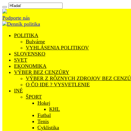
Podporte nás
POLITIKA
Bulvárne
VYHLÁSENIA POLITIKOV
SLOVENSKO
SVET
EKONOMIKA
VÝBER BEZ CENZÚRY
VÝBER Z RÔZNYCH ZDROJOV BEZ CENZ
O ČO IDE ? VYSVETLENIE
INÉ
ŠPORT
Hokej
KHL
Futbal
Tenis
Cyklistika