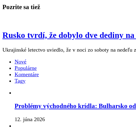
Pozrite sa tiež
Rusko tvrdí, že dobylo dve dediny n
Ukrajinské letectvo uviedlo, že v noci zo soboty na nedeľu z
Nové
Populárne
Komentáre
Tagy
Problémy východného krídla: Bulharsko o
12. júna 2026