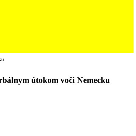
ku
verbálnym útokom voči Nemecku