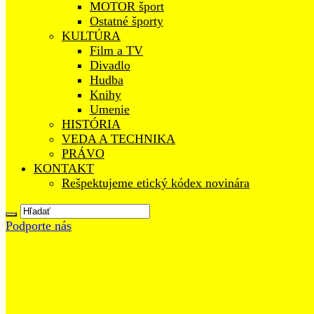
MOTOR šport
Ostatné športy
KULTÚRA
Film a TV
Divadlo
Hudba
Knihy
Umenie
HISTÓRIA
VEDA A TECHNIKA
PRÁVO
KONTAKT
Rešpektujeme etický kódex novinára
Podporte nás