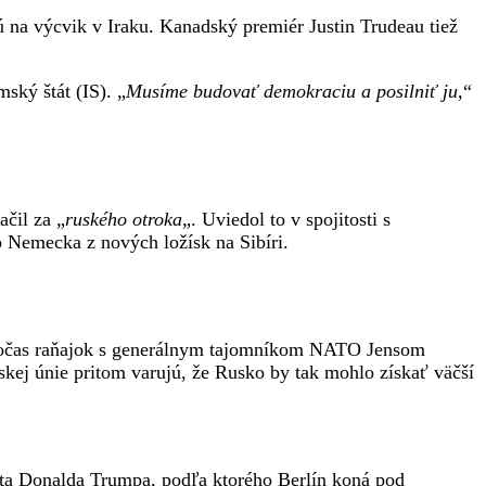
na výcvik v Iraku. Kanadský premiér Justin Trudeau tiež
mský štát (IS). „
Musíme budovať demokraciu a posilniť ju,
“
čil za „
ruského otroka
„. Uviedol to v spojitosti s
Nemecka z nových ložísk na Sibíri.
 počas raňajok s generálnym tajomníkom NATO Jensom
pskej únie pritom varujú, že Rusko by tak mohlo získať väčší
nta Donalda Trumpa, podľa ktorého Berlín koná pod