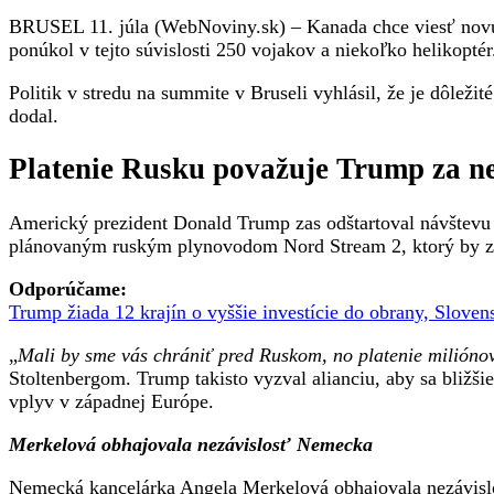
v
BRUSEL 11. júla (WebNoviny.sk) – Kanada chce viesť novú 
Iraku,
ponúkol v tejto súvislosti 250 vojakov a niekoľko helikoptér
Trump
začal
Politik v stredu na summite v Bruseli vyhlásil, že je dôleži
summit
dodal.
verbálnym
útokom
Platenie Rusku považuje Trump za n
voči
Nemecku
Americký prezident Donald Trump zas odštartoval návštev
plánovaným ruským plynovodom Nord Stream 2, ktorý by zd
Odporúčame:
Trump žiada 12 krajín o vyššie investície do obrany, Slov
„
Mali by sme vás chrániť pred Ruskom, no platenie milión
Stoltenbergom. Trump takisto vyzval alianciu, aby sa bližši
vplyv v západnej Európe.
Merkelová obhajovala nezávislosť Nemecka
Nemecká kancelárka Angela Merkelová obhajovala nezávislos