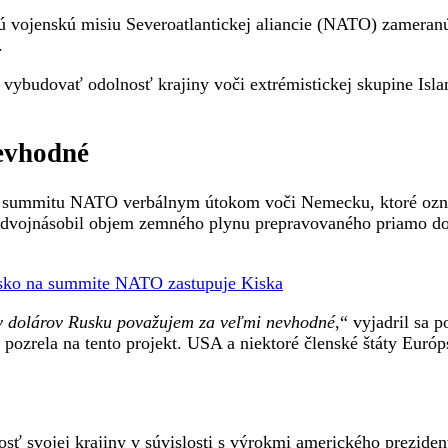
vojenskú misiu Severoatlantickej aliancie (NATO) zameranú 
.
té vybudovať odolnosť krajiny voči extrémistickej skupine Isla
evhodné
u summitu NATO verbálnym útokom voči Nemecku, ktoré ozna
vojnásobil objem zemného plynu prepravovaného priamo do 
ensko na summite NATO zastupuje Kiska
ov dolárov Rusku považujem za veľmi nevhodné
,“ vyjadril sa
e pozrela na tento projekt. USA a niektoré členské štáty Euró
ť svojej krajiny v súvislosti s výrokmi amerického prezide