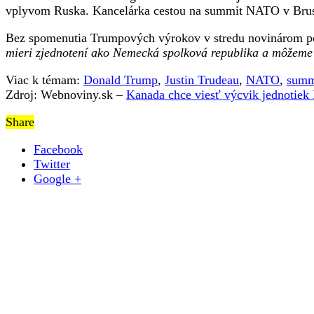
vplyvom Ruska. Kancelárka cestou na summit NATO v Bru
Bez spomenutia Trumpových výrokov v stredu novinárom po
mieri zjednotení ako Nemecká spolková republika a môžeme si
Viac k témam:
Donald Trump
,
Justin Trudeau
,
NATO
,
summ
Zdroj: Webnoviny.sk –
Kanada chce viesť výcvik jednotie
Share
Facebook
Twitter
Google +