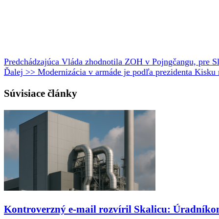
Predchádzajúca
Vláda zhodnotila ZOH v Pojngčangu, pre Slo
Ďalej >>
Modernizácia v armáde je podľa prezidenta Kisku 
Súvisiace články
Kontroverzný e-mail rozvíril Skalicu: Úradníko