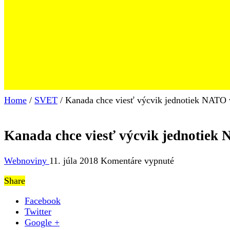
Home
/
SVET
/
Kanada chce viesť výcvik jednotiek NATO
Kanada chce viesť výcvik jednotiek
na
Webnoviny
11. júla 2018
Komentáre vypnuté
Kanada
Share
chce
viesť
Facebook
výcvik
Twitter
jednotiek
Google +
NATO