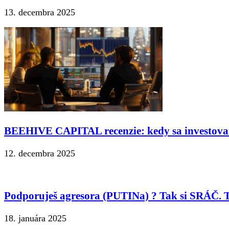
13. decembra 2025
BEEHIVE CAPITAL recenzie: kedy sa investova
12. decembra 2025
Podporuješ agresora (PUTINa) ? Tak si SRÁČ. T
18. januára 2025