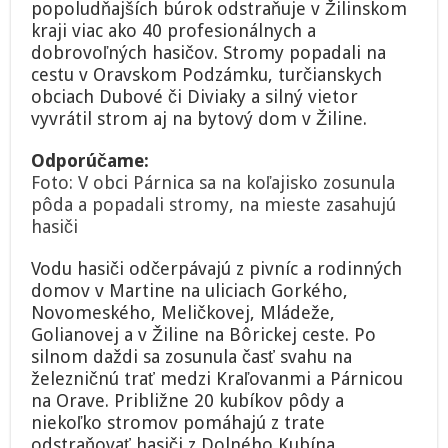
popoludňajších búrok odstraňuje v Žilinskom
kraji
kraji viac ako 40 profesionálnych a
odstraňujú
popadané
dobrovoľných hasičov. Stromy popadali na
stromy
cestu v Oravskom Podzámku, turčianskych
a
obciach Dubové či Diviaky a silný vietor
odčerpávajú
vyvrátil strom aj na bytový dom v Žiline.
vodu
z
pivníc
Odporúčame:
Foto: V obci Párnica sa na koľajisko zosunula
pôda a popadali stromy, na mieste zasahujú
hasiči
Vodu hasiči odčerpávajú z pivníc a rodinných
domov v Martine na uliciach Gorkého,
Novomeského, Meličkovej, Mládeže,
Golianovej a v Žiline na Bôrickej ceste. Po
silnom daždi sa zosunula časť svahu na
železničnú trať medzi Kraľovanmi a Párnicou
na Orave. Približne 20 kubíkov pôdy a
niekoľko stromov pomáhajú z trate
odstraňovať hasiči z Dolného Kubína.