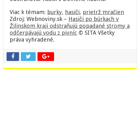
Viac k témam:
burky
,
hasiči
,
prietrž mračien
Zdroj: Webnoviny.sk –
Hasiči po búrkach v
Žilinskom kraji odstraňujú popadané stromy a
odčerpávajú vodu z pivníc
© SITA Všetky
práva vyhradené.