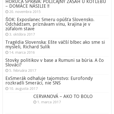
HORÚCA SPRÁVA: POLICAJNÝ ZÁSAH U KOTLEBU
– DOMÁCE NÁSILIE !!
20. novembra 2015
ŠOK: Exposlanec Smeru opúšťa Slovensko.
Odchádzam, priznávam vinu, krajina je v
zúfalom stave
3. októbra 2017
Tragédia Slovenska: Ešte väčší blbec ako sme si
mysleli, Richard Sulík
14. marca 2016
Stovky politikov v base a Rumuni sa búria. A čo
Slováci?
5. februára 2017
ExSmerák odhaľuje tajomstvo: Eurofondy
rozkradli Smeráci, nie SNS
10. augusta 2017
CERVANOVÁ – AKO TO BOLO
1. marca 2017