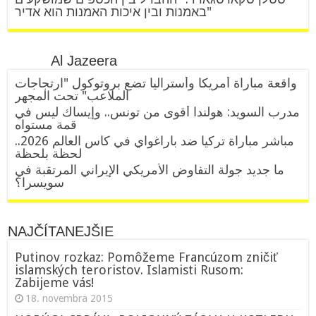
באמנות ובין איכות האמנות הוא אדיר"
Al Jazeera
واقعة مباراة أمريكا وأستراليا تضع بروتوكول "ارتجاجات
الملاعب" تحت المجهر
مدرب السويد: هولندا أقوى من تونس.. وإيساك ليس في
قمة مستواه
مباشر مباراة تركيا ضد باراغواي في كأس العالم 2026..
لحظة بلحظة
ما جديد جولة التفاوض الأمريكي الإيراني المرتقبة في
سويسرا؟
NAJČÍTANEJŠIE
Putinov rozkaz: Pomôžeme Francúzom zničiť
islamských teroristov. Islamisti Rusom:
Zabijeme vás!
18. novembra 2015