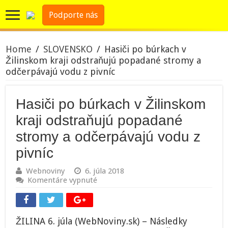
Podporte nás
Home
/
SLOVENSKO
/
Hasiči po búrkach v
Žilinskom kraji odstraňujú popadané stromy a
odčerpávajú vodu z pivníc
Hasiči po búrkach v Žilinskom
kraji odstraňujú popadané
stromy a odčerpávajú vodu z
pivníc
Webnoviny
6. júla 2018
na
Komentáre vypnuté
Hasiči
po
búrkach
v
ŽILINA 6. júla (WebNoviny.sk) – Následky
Žilinskom