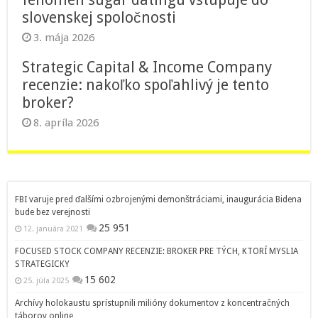
slovenskej spoločnosti
3. mája 2026
Strategic Capital & Income Company
recenzie: nakoľko spoľahlivý je tento
broker?
8. apríla 2026
FBI varuje pred ďalšími ozbrojenými demonštráciami, inaugurácia Bidena
bude bez verejnosti
25 951
12. januára 2021
FOCUSED STOCK COMPANY RECENZIE: BROKER PRE TÝCH, KTORÍ MYSLIA
STRATEGICKY
15 602
25. júla 2025
Archívy holokaustu sprístupnili milióny dokumentov z koncentračných
táborov online