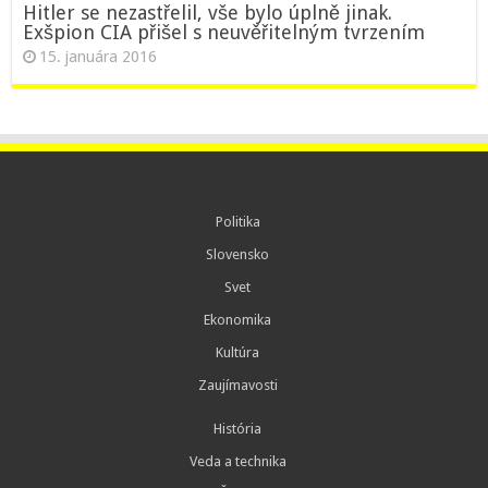
Hitler se nezastřelil, vše bylo úplně jinak.
Exšpion CIA přišel s neuvěřitelným tvrzením
15. januára 2016
Politika
Slovensko
Svet
Ekonomika
Kultúra
Zaujímavosti
História
Veda a technika