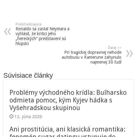
Predchádzajúca
Ronaldo sa zastal Neymara a
vyhlásil, že kritici jeho
„hereckých“ predstavení sú
hlupáci
Ďalej >>
Pri tragickej dopravnej nehode
autobusu v Kamerune zahynulo
najmenej 30 ľudí
Súvisiace články
Problémy východného krídla: Bulharsko
odmieta pomoc, kým Kyjev hádka s
Vyšehradskou skupinou
12. júna 2026
Ani prostitúcia, ani klasická romantika:
fenomén sugar datingu vstupuje do