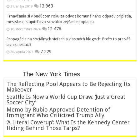
13 963
21. mája 2019
Trnavčania si v budúcom roku za odvoz komunálneho odpadu priplatia,
mestské zastupiteľstvo schválilo zvýšenie poplatku
12 476
10. decembra 2024
Propagácia na sociálnych sieťach a vlastných blogoch: Prečo to pre váš
biznis nestačí?
7 229
26. apríla 2023
The New York Times
The Reflecting Pool Appears to Be Rejecting Its
Makeover
Seattle Is Now a World Cup Draw: ‘Just a Great
Soccer City’
Memo by Rubio Approved Detention of
Immigrant Who Criticized Trump Ally
‘A Literal Coverup’: What Is the Kennedy Center
Hiding Behind Those Tarps?