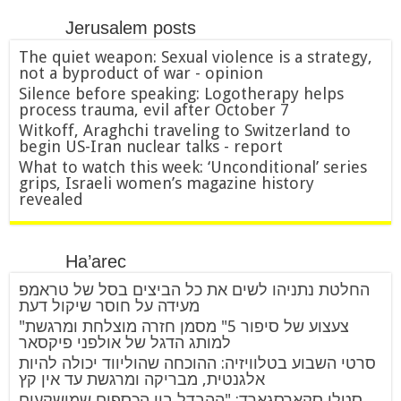
Jerusalem posts
The quiet weapon: Sexual violence is a strategy,
not a byproduct of war - opinion
Silence before speaking: Logotherapy helps
process trauma, evil after October 7
Witkoff, Araghchi traveling to Switzerland to
begin US-Iran nuclear talks - report
What to watch this week: ‘Unconditional’ series
grips, Israeli women’s magazine history
revealed
Ha’arec
החלטת נתניהו לשים את כל הביצים בסל של טראמפ
מעידה על חוסר שיקול דעת
"צעצוע של סיפור 5" מסמן חזרה מוצלחת ומרגשת
למותג הדגל של אולפני פיקסאר
סרטי השבוע בטלוויזיה: ההוכחה שהוליווד יכולה להיות
אלגנטית, מבריקה ומרגשת עד אין קץ
סטלן סקארסגארד: "ההבדל בין הכספים שמושקעים