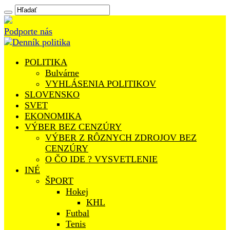
Podporte nás
POLITIKA
Bulvárne
VYHLÁSENIA POLITIKOV
SLOVENSKO
SVET
EKONOMIKA
VÝBER BEZ CENZÚRY
VÝBER Z RÔZNYCH ZDROJOV BEZ
CENZÚRY
O ČO IDE ? VYSVETLENIE
INÉ
ŠPORT
Hokej
KHL
Futbal
Tenis