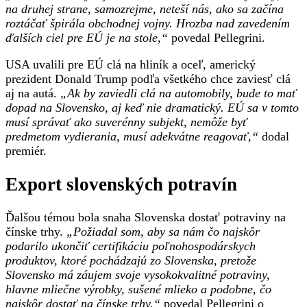
na druhej strane, samozrejme, neteší nás, ako sa začína
roztáčať špirála obchodnej vojny. Hrozba nad zavedením
ďalších ciel pre EÚ je na stole,“
povedal Pellegrini.
USA uvalili pre EÚ clá na hliník a oceľ, americký
prezident Donald Trump podľa všetkého chce zaviesť clá
aj na autá.
„Ak by zaviedli clá na automobily, bude to mať
dopad na Slovensko, aj keď nie dramatický. EÚ sa v tomto
musí správať ako suverénny subjekt, nemôže byť
predmetom vydierania, musí adekvátne reagovať,“
dodal
premiér.
Export slovenských potravín
Ďalšou témou bola snaha Slovenska dostať potraviny na
čínske trhy.
„Požiadal som, aby sa nám čo najskôr
podarilo ukončiť certifikáciu poľnohospodárskych
produktov, ktoré pochádzajú zo Slovenska, pretože
Slovensko má záujem svoje vysokokvalitné potraviny,
hlavne mliečne výrobky, sušené mlieko a podobne, čo
najskôr dostať na čínske trhy,“
povedal Pellegrini o