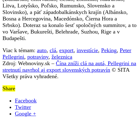
Litva, Lotyšsko, Poľsko, Rumunsko, Slovensko a
Slovinsko), a päť západobalkánskych krajín (Albánsko,
Bosna a Hercegovina, Macedónsko, Čierna Hora a
Srbsko). Doteraz sa konalo šesť spoločných summitov, a to
vo Varšave, Bukurešti, Belehrade, Suzhou, Rige a v
Budapešti.
Viac k témam:
auto
,
clá
,
export
,
investície
,
Peking
,
Peter
Pellegrini
,
potraviny
,
železnica
Zdroj: Webnoviny.sk –
Čína zníži clá na autá, Pellegrini na
stretnutí navrhol aj export slovenských potravín
© SITA
Všetky práva vyhradené.
Share
Facebook
Twitter
Google +