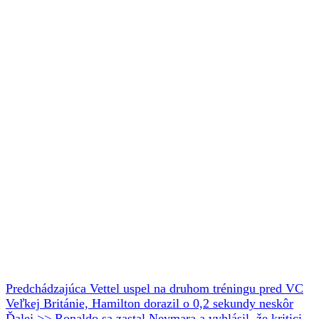
Predchádzajúca
Vettel uspel na druhom tréningu pred VC
Veľkej Británie, Hamilton dorazil o 0,2 sekundy neskôr
Ďalej >>
Ronaldo sa zastal Neymara a vyhlásil, že kritici