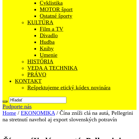
Cyklistika
MOTOR šport
Ostatné športy
KULTÚRA
Film a TV
Divadlo
Hudba
Knihy
Umenie
HISTÓRIA
VEDA A TECHNIKA
PRÁVO
KONTAKT
Rešpektujeme etický kódex novinára
Podporte nás
Home
/
EKONOMIKA
/
Čína zníži clá na autá, Pellegrini
na stretnutí navrhol aj export slovenských potravín