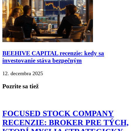
BEEHIVE CAPITAL recenzie: kedy sa
investovanie stáva bezpečným
12. decembra 2025
Pozrite sa tiež
FOCUSED STOCK COMPANY
RECENZIE: BROKER PRE TÝCH,