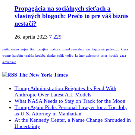
Propagácia na sociálnych sieťach a
vlastných blogoch: Prečo to pre váš biznis
nestačí?
26. apríla 2023
7 229
putin
rusko
vojna
fico
ukrajina
matovic
izrael
prezident
usa
čaputová
pellegrini
kiska
trump
harabin
vražda
kotleba
danko
sulik
volby
kočner
zelenskyj
smer
kuciak
gaza
slovensko
The New York Times
Trump Administration Reignites Its Feud With
Anthropic Over Latest A.I. Models
What NASA Needs to Stay on Track for the Moon
Trump Again Picks Personal Lawyer for a Top Job,
as U.S. Attorney in Manhattan
At the Kennedy Center, a Name Change Shrouded in
Uncertainty