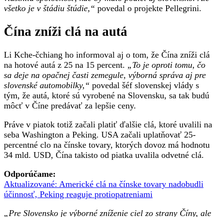
všetko je v štádiu štúdie,“
povedal o projekte Pellegrini.
Čína zníži clá na autá
Li Kche-čchiang ho informoval aj o tom, že Čína zníži clá
na hotové autá z 25 na 15 percent.
„To je oproti tomu, čo
sa deje na opačnej časti zemegule, výborná správa aj pre
slovenské automobilky,“
povedal šéf slovenskej vlády s
tým, že autá, ktoré sú vyrobené na Slovensku, sa tak budú
môcť v Číne predávať za lepšie ceny.
Práve v piatok totiž začali platiť ďalšie clá, ktoré uvalili na
seba Washington a Peking. USA začali uplatňovať 25-
percentné clo na čínske tovary, ktorých dovoz má hodnotu
34 mld. USD, Čína takisto od piatka uvalila odvetné clá.
Odporúčame:
Aktualizované: Americké clá na čínske tovary nadobudli
účinnosť, Peking reaguje protiopatreniami
„Pre Slovensko je výborné zníženie ciel zo strany Číny, ale