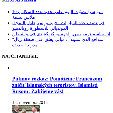
سويسرا تصوّت اليوم على تحديد عدد السكان بـ10
ملايين نسمة
في نصف عدد المباريات.. فينيسيوس يعادل السجل
المونديالي للأسطورة رونالدينيو
إزالة اسم ترمب من واجهة مركز كينيدي في واشنطن
"المدافع الذي تمنيته".. مبابي يعلق على صفقة ريال
مدريد الجديدة
NAJČÍTANEJŠIE
Putinov rozkaz: Pomôžeme Francúzom
zničiť islamských teroristov. Islamisti
Rusom: Zabijeme vás!
18. novembra 2015