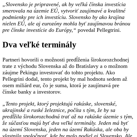
„Slovensko je pripravené, ak by veľká čínska investícia
smerovala na územie EÚ, vytvoriť zaujímavé a kvalitné
podmienky pre ich investíciu. Slovensko by ako krajina
nielen EÚ, ale aj eurozóny mohla byť zaujímavou bránou
pre čínske investície do Európy,“
povedal Pellegtrini.
Dva veľké terminály
Partneri hovorili o možnosti predĺženia širokorozchodnej
trate z východu Slovenska až do Bratislavy a o možnom
záujme Pekingu investovať do tohto projektu. Ako
Pellegrini dodal, tento projekt by mal hodnotu sedem až
osem miliárd eur, čo je suma, ktorá je zaujímavá pre
čínske banky a investorov.
„Tento projekt, ktorý projektujú rakúske, slovenské,
ukrajinské a ruské železnice, počíta s tým, že by sa
predĺžila širokorozchodná trať až na rakúske územie s tým,
že súčasťou majú byť dva veľké terminály. Jeden má byť
na území Slovenska, jeden na území Rakúska, ale oba by
vlastnila spoločnosť, kde by malo podiel aj Slovensko. Ale