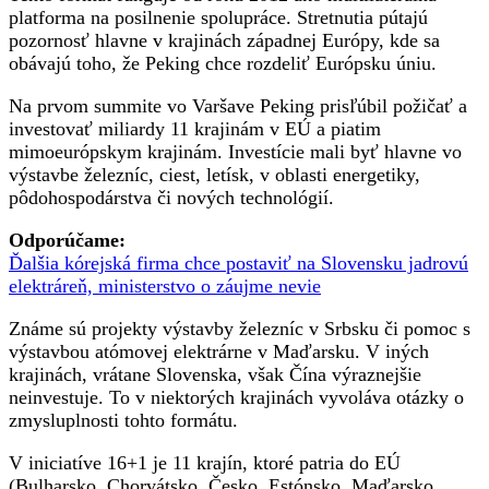
platforma na posilnenie spolupráce. Stretnutia pútajú
pozornosť hlavne v krajinách západnej Európy, kde sa
obávajú toho, že Peking chce rozdeliť Európsku úniu.
Na prvom summite vo Varšave Peking prisľúbil požičať a
investovať miliardy 11 krajinám v EÚ a piatim
mimoeurópskym krajinám. Investície mali byť hlavne vo
výstavbe železníc, ciest, letísk, v oblasti energetiky,
pôdohospodárstva či nových technológií.
Odporúčame:
Ďalšia kórejská firma chce postaviť na Slovensku jadrovú
elektráreň, ministerstvo o záujme nevie
Známe sú projekty výstavby železníc v Srbsku či pomoc s
výstavbou atómovej elektrárne v Maďarsku. V iných
krajinách, vrátane Slovenska, však Čína výraznejšie
neinvestuje. To v niektorých krajinách vyvoláva otázky o
zmysluplnosti tohto formátu.
V iniciatíve 16+1 je 11 krajín, ktoré patria do EÚ
(Bulharsko, Chorvátsko, Česko, Estónsko, Maďarsko,