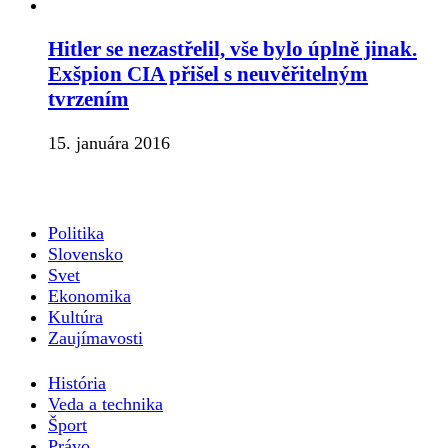
Hitler se nezastřelil, vše bylo úplně jinak.
Exšpion CIA přišel s neuvěřitelným
tvrzením
15. januára 2016
Politika
Slovensko
Svet
Ekonomika
Kultúra
Zaujímavosti
História
Veda a technika
Šport
Právo