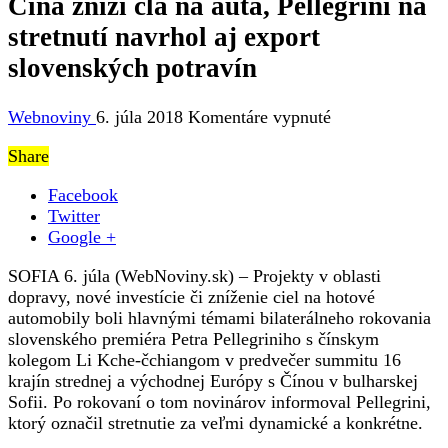
Čína zníži clá na autá, Pellegrini na
stretnutí navrhol aj export
slovenských potravín
na
Webnoviny
6. júla 2018
Komentáre vypnuté
Čína
Share
zníži
clá
Facebook
na
Twitter
autá,
Google +
Pellegrini
na
SOFIA 6. júla (WebNoviny.sk) – Projekty v oblasti
stretnutí
dopravy, nové investície či zníženie ciel na hotové
navrhol
automobily boli hlavnými témami bilaterálneho rokovania
aj
slovenského premiéra Petra Pellegriniho s čínskym
export
kolegom Li Kche-čchiangom v predvečer summitu 16
slovenských
krajín strednej a východnej Európy s Čínou v bulharskej
potravín
Sofii. Po rokovaní o tom novinárov informoval Pellegrini,
ktorý označil stretnutie za veľmi dynamické a konkrétne.