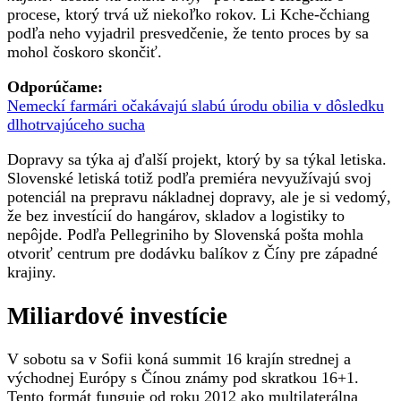
procese, ktorý trvá už niekoľko rokov. Li Kche-čchiang
podľa neho vyjadril presvedčenie, že tento proces by sa
mohol čoskoro skončiť.
Odporúčame:
Nemeckí farmári očakávajú slabú úrodu obilia v dôsledku
dlhotrvajúceho sucha
Dopravy sa týka aj ďalší projekt, ktorý by sa týkal letiska.
Slovenské letiská totiž podľa premiéra nevyužívajú svoj
potenciál na prepravu nákladnej dopravy, ale je si vedomý,
že bez investícií do hangárov, skladov a logistiky to
nepôjde. Podľa Pellegriniho by Slovenská pošta mohla
otvoriť centrum pre dodávku balíkov z Číny pre západné
krajiny.
Miliardové investície
V sobotu sa v Sofii koná summit 16 krajín strednej a
východnej Európy s Čínou známy pod skratkou 16+1.
Tento formát funguje od roku 2012 ako multilaterálna