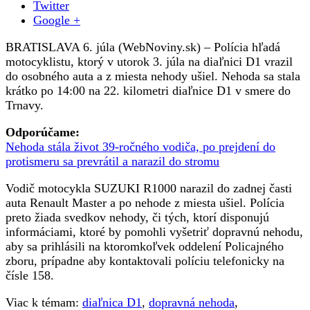
Twitter
ktorý
Google +
vrazil
do
BRATISLAVA 6. júla (WebNoviny.sk) – Polícia hľadá
auta
motocyklistu, ktorý v utorok 3. júla na diaľnici D1 vrazil
na
do osobného auta a z miesta nehody ušiel. Nehoda sa stala
diaľnici
krátko po 14:00 na 22. kilometri diaľnice D1 v smere do
D1
Trnavy.
a
z
Odporúčame:
miesta
Nehoda stála život 39-ročného vodiča, po prejdení do
nehody
protismeru sa prevrátil a narazil do stromu
ušiel
Vodič motocykla SUZUKI R1000 narazil do zadnej časti
auta Renault Master a po nehode z miesta ušiel. Polícia
preto žiada svedkov nehody, či tých, ktorí disponujú
informáciami, ktoré by pomohli vyšetriť dopravnú nehodu,
aby sa prihlásili na ktoromkoľvek oddelení Policajného
zboru, prípadne aby kontaktovali políciu telefonicky na
čísle 158.
Viac k témam:
diaľnica D1
,
dopravná nehoda
,