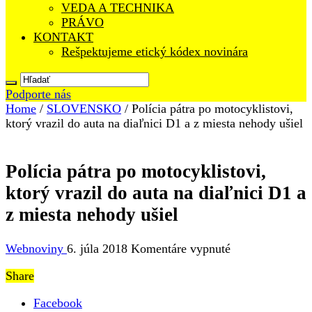
VEDA A TECHNIKA
PRÁVO
KONTAKT
Rešpektujeme etický kódex novinára
Podporte nás
Home
/
SLOVENSKO
/
Polícia pátra po motocyklistovi,
ktorý vrazil do auta na diaľnici D1 a z miesta nehody ušiel
Polícia pátra po motocyklistovi,
ktorý vrazil do auta na diaľnici D1 a
z miesta nehody ušiel
na
Webnoviny
6. júla 2018
Komentáre vypnuté
Polícia
Share
pátra
po
Facebook
motocyklistovi,