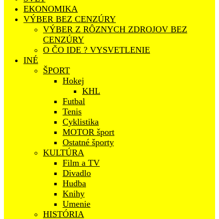
EKONOMIKA
VÝBER BEZ CENZÚRY
VÝBER Z RÔZNYCH ZDROJOV BEZ
CENZÚRY
O ČO IDE ? VYSVETLENIE
INÉ
ŠPORT
Hokej
KHL
Futbal
Tenis
Cyklistika
MOTOR šport
Ostatné športy
KULTÚRA
Film a TV
Divadlo
Hudba
Knihy
Umenie
HISTÓRIA