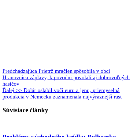
Predchádzajúca
Prietrž mračien spôsobila v obci
Hranovnica záplavy, k povodni povolali aj dobrovoľných
hasičov
Ďalej >>
Dolár oslabil voči euru a jenu, priemyselná
produkcia v Nemecku zaznamenala najvýraznejší rast
Súvisiace články
Problémy východného krídla: Bulharsko