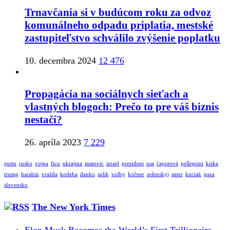
Trnavčania si v budúcom roku za odvoz
komunálneho odpadu priplatia, mestské
zastupiteľstvo schválilo zvýšenie poplatku
10. decembra 2024
12 476
Propagácia na sociálnych sieťach a
vlastných blogoch: Prečo to pre váš biznis
nestačí?
26. apríla 2023
7 229
putin
rusko
vojna
fico
ukrajina
matovic
izrael
prezident
usa
čaputová
pellegrini
kiska
trump
harabin
vražda
kotleba
danko
sulik
volby
kočner
zelenskyj
smer
kuciak
gaza
slovensko
The New York Times
Elon Musk Becomes the World’s First Trillionaire