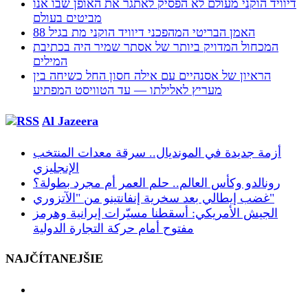
דיוויד הוקני מעולם לא הפסיק לאתגר את האופן שבו אנו
מביטים בעולם
האמן הבריטי המהפכני דיוויד הוקני מת בגיל 88
המכחול המדויק ביותר של אסתר שמיר היה בכתיבת
המילים
הראיון של אסנהיים עם אילה חסון החל כשיחה בין
מעריץ לאלילתו — עד הטוויסט המפתיע
Al Jazeera
أزمة جديدة في المونديال.. سرقة معدات المنتخب
الإنجليزي
رونالدو وكأس العالم.. حلم العمر أم مجرد بطولة؟
غضب إيطالي بعد سخرية إنفانتينو من "الآتزوري"
الجيش الأمريكي: أسقطنا مسيّرات إيرانية وهرمز
مفتوح أمام حركة التجارة الدولية
NAJČÍTANEJŠIE