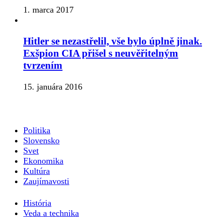
1. marca 2017
Hitler se nezastřelil, vše bylo úplně jinak.
Exšpion CIA přišel s neuvěřitelným
tvrzením
15. januára 2016
Politika
Slovensko
Svet
Ekonomika
Kultúra
Zaujímavosti
História
Veda a technika