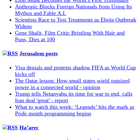
Anthropic Blocks Foreign Nationals from Using Its
Mythos and Fable A.I.
Scientists Race to Test Treatments as Ebola Outbreak
Widens
Gene Shalit, Film Critic Bristling With Hair and
Puns, Dies at 100
Jerusalem posts
Visa denials and protests shadow FIFA as World Cup
kicks off
The Qatar lesson: How small states wield outsized
power in a connected world - opinion
Trump tells Netanyahu its time for war to end, calls
Iran deal 'great' - report
What to watch this week: ‘Legends’ hits the mark as
Pride month programming begins
Ha’arec