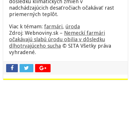
dôsledku klimatických zmien v
nadchádzajúcich desaťročiach očakávať rast
priemerných teplôt.
Viac k témam:
farmári
,
úroda
Zdroj: Webnoviny.sk –
Nemeckí farmári
očakávajú slabú úrodu obilia v dôsledku
dlhotrvajúceho sucha
© SITA Všetky práva
vyhradené.