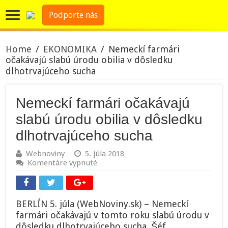
Podporte nás
Home
/
EKONOMIKA
/
Nemeckí farmári
očakávajú slabú úrodu obilia v dôsledku
dlhotrvajúceho sucha
Nemeckí farmári očakávajú
slabú úrodu obilia v dôsledku
dlhotrvajúceho sucha
Webnoviny
5. júla 2018
na
Komentáre vypnuté
Nemeckí
farmári
očakávajú
slabú
BERLÍN 5. júla (WebNoviny.sk) – Nemeckí
úrodu
farmári očakávajú v tomto roku slabú úrodu v
obilia
dôsledku dlhotrvajúceho sucha. Šéf
v