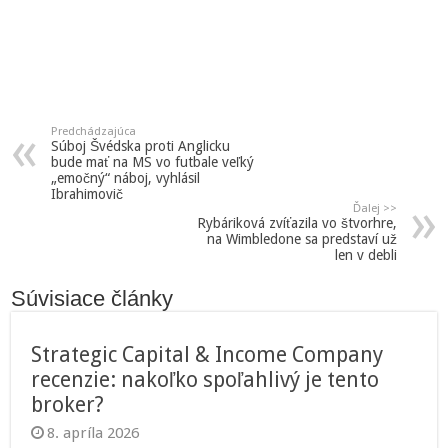
Predchádzajúca
Súboj Švédska proti Anglicku
bude mať na MS vo futbale veľký
„emočný“ náboj, vyhlásil
Ibrahimovič
Ďalej >>
Rybáriková zvíťazila vo štvorhre,
na Wimbledone sa predstaví už
len v debli
Súvisiace články
Strategic Capital & Income Company
recenzie: nakoľko spoľahlivý je tento
broker?
8. apríla 2026