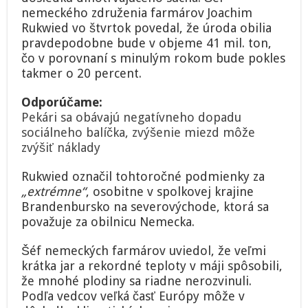
dôsledku
nemeckého združenia farmárov Joachim
dlhotrvajúceho
Rukwied vo štvrtok povedal, že úroda obilia
sucha
pravdepodobne bude v objeme 41 mil. ton,
čo v porovnaní s minulým rokom bude pokles
takmer o 20 percent.
Odporúčame:
Pekári sa obávajú negatívneho dopadu
sociálneho balíčka, zvýšenie miezd môže
zvýšiť náklady
Rukwied označil tohtoročné podmienky za
„extrémne“
, osobitne v spolkovej krajine
Brandenbursko na severovýchode, ktorá sa
považuje za obilnicu Nemecka.
Šéf nemeckých farmárov uviedol, že veľmi
krátka jar a rekordné teploty v máji spôsobili,
že mnohé plodiny sa riadne nerozvinuli.
Podľa vedcov veľká časť Európy môže v