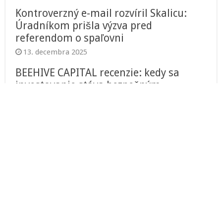
Kontroverzný e-mail rozvíril Skalicu:
Úradníkom prišla výzva pred
referendom o spaľovni
13. decembra 2025
BEEHIVE CAPITAL recenzie: kedy sa
investovanie stáva bezpečným
12. decembra 2025
FBI varuje pred ďalšími ozbrojenými demonštráciami, inaugurácia Bidena
bude bez verejnosti
25 951
12. januára 2021
FOCUSED STOCK COMPANY RECENZIE: BROKER PRE TÝCH, KTORÍ MYSLIA
STRATEGICKY
15 602
25. júla 2025