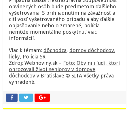
Prípadná ďalšia trestnoprávna zodpovednosť
obvinených osôb bude predmetom ďalšieho
vyšetrovania. S prihliadnutím na závažnosť a
citlivosť vyšetrovaného prípadu a aby ďalšie
objasňovanie nebolo zmarené, polícia
nemôže momentálne poskytnúť viac
informácií.
Viac k témam:
dôchodca
,
domov dôchodcov
,
lieky
,
Polícia SR
Zdroj: Webnoviny.sk –
Foto: Obvinili ľudí, ktorí
ohrozovali život seniorov v domove
dôchodcov v Bratislave
© SITA Všetky práva
vyhradené.