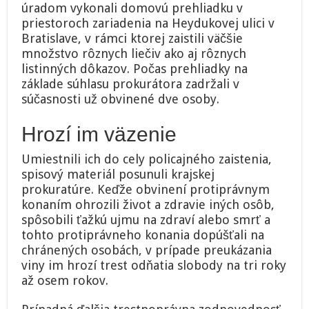
úradom vykonali domovú prehliadku v
priestoroch zariadenia na Heydukovej ulici v
Bratislave, v rámci ktorej zaistili väčšie
množstvo rôznych liečiv ako aj rôznych
listinných dôkazov. Počas prehliadky na
základe súhlasu prokurátora zadržali v
súčasnosti už obvinené dve osoby.
Hrozí im väzenie
Umiestnili ich do cely policajného zaistenia,
spisový materiál posunuli krajskej
prokuratúre. Keďže obvinení protiprávnym
konaním ohrozili život a zdravie iných osôb,
spôsobili ťažkú ujmu na zdraví alebo smrť a
tohto protiprávneho konania dopúšťali na
chránených osobách, v prípade preukázania
viny im hrozí trest odňatia slobody na tri roky
až osem rokov.