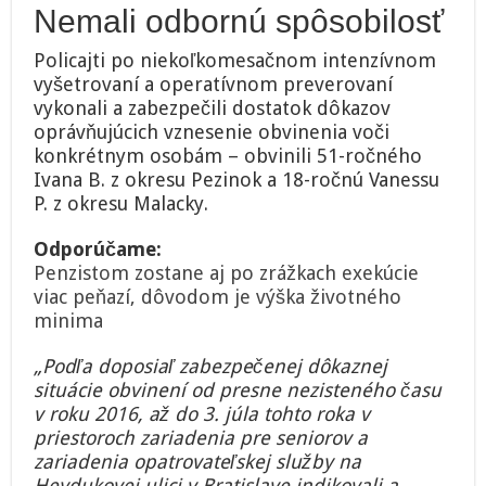
Nemali odbornú spôsobilosť
Policajti po niekoľkomesačnom intenzívnom
vyšetrovaní a operatívnom preverovaní
vykonali a zabezpečili dostatok dôkazov
oprávňujúcich vznesenie obvinenia voči
konkrétnym osobám – obvinili 51-ročného
Ivana B. z okresu Pezinok a 18-ročnú Vanessu
P. z okresu Malacky.
Odporúčame:
Penzistom zostane aj po zrážkach exekúcie
viac peňazí, dôvodom je výška životného
minima
„Podľa doposiaľ zabezpečenej dôkaznej
situácie obvinení od presne nezisteného času
v roku 2016, až do 3. júla tohto roka v
priestoroch zariadenia pre seniorov a
zariadenia opatrovateľskej služby na
Heydukovej ulici v Bratislave indikovali a