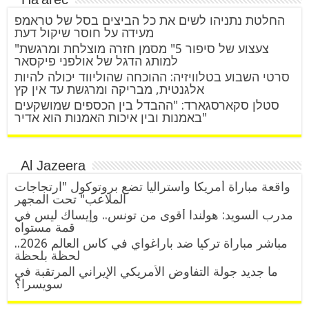
החלטת נתניהו לשים את כל הביצים בסל של טראמפ
מעידה על חוסר שיקול דעת
"צעצוע של סיפור 5" מסמן חזרה מוצלחת ומרגשת
למותג הדגל של אולפני פיקסאר
סרטי השבוע בטלוויזיה: ההוכחה שהוליווד יכולה להיות
אלגנטית, מבריקה ומרגשת עד אין קץ
סטלן סקארסגארד: "ההבדל בין הכספים שמושקעים
באמנות ובין איכות האמנות הוא אדיר"
Al Jazeera
واقعة مباراة أمريكا وأستراليا تضع بروتوكول "ارتجاجات
الملاعب" تحت المجهر
مدرب السويد: هولندا أقوى من تونس.. وإيساك ليس في
قمة مستواه
مباشر مباراة تركيا ضد باراغواي في كأس العالم 2026..
لحظة بلحظة
ما جديد جولة التفاوض الأمريكي الإيراني المرتقبة في
سويسرا؟