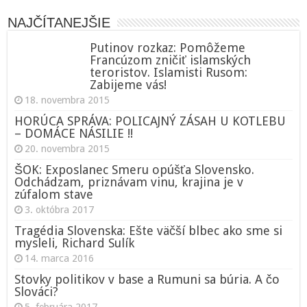
NAJČÍTANEJŠIE
Putinov rozkaz: Pomôžeme
Francúzom zničiť islamských
teroristov. Islamisti Rusom:
Zabijeme vás!
18. novembra 2015
HORÚCA SPRÁVA: POLICAJNÝ ZÁSAH U KOTLEBU
– DOMÁCE NÁSILIE !!
20. novembra 2015
ŠOK: Exposlanec Smeru opúšťa Slovensko.
Odchádzam, priznávam vinu, krajina je v
zúfalom stave
3. októbra 2017
Tragédia Slovenska: Ešte väčší blbec ako sme si
mysleli, Richard Sulík
14. marca 2016
Stovky politikov v base a Rumuni sa búria. A čo
Slováci?
5. februára 2017