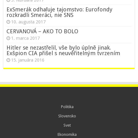
ExSmerák odhaľuje tajomstvo: Eurofondy
rozkradli Smeráci, nie SNS
10. augusta 2017
CERVANOVÁ – AKO TO BOLO
1. marca 2017
Hitler se nezastřelil, vše bylo úplně jinak.
Exšpion CIA přišel s neuvěřitelným tvrzením
15. januára 2016
Politika
Slovensko
Svet
Ekonomika