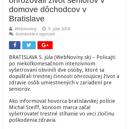
ohrozovali život seniorov v
domove dôchodcov v
Bratislave
Webnoviny
5. júla 2018
na
Komentáre vypnuté
Foto:
Obvinili
ľudí,
ktorí
BRATISLAVA 5. júla (WebNoviny.sk) – Policajti
ohrozovali
po niekoľkomesačnom intenzívnom
život
vyšetrovaní obvinili dve osoby, ktoré sa
seniorov
v
dopúšťali trestnej činnosti ohrozujúcej život a
domove
zdravie osôb umiestnených v zariadení pre
dôchodcov
seniorov.
v
Bratislave
Ako informoval hovorca bratislavskej polície
Michal Szeiff, koncom marca začal
vyšetrovateľ trestné stíhanie vo veci zločinu
poškodenia zdravia.