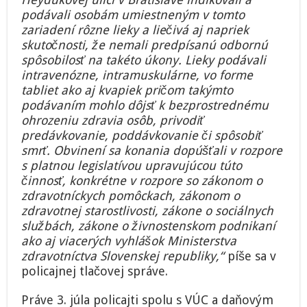
podávali osobám umiestneným v tomto
zariadení rôzne lieky a liečivá aj napriek
skutočnosti, že nemali predpísanú odbornú
spôsobilosť na takéto úkony. Lieky podávali
intravenózne, intramuskulárne, vo forme
tabliet ako aj kvapiek pričom takýmto
podávaním mohlo dôjsť k bezprostrednému
ohrozeniu zdravia osôb, privodiť
predávkovanie, poddávkovanie či spôsobiť
smrť. Obvinení sa konania dopúšťali v rozpore
s platnou legislatívou upravujúcou túto
činnosť, konkrétne v rozpore so zákonom o
zdravotníckych pomôckach, zákonom o
zdravotnej starostlivosti, zákone o sociálnych
službách, zákone o živnostenskom podnikaní
ako aj viacerých vyhlášok Ministerstva
zdravotníctva Slovenskej republiky,“
píše sa v
policajnej tlačovej správe.
Práve 3. júla policajti spolu s VÚC a daňovým