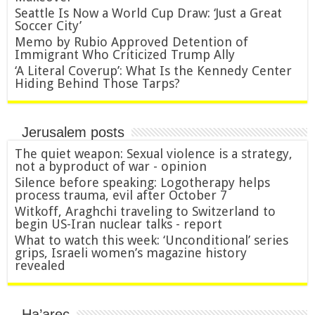
Seattle Is Now a World Cup Draw: ‘Just a Great
Soccer City’
Memo by Rubio Approved Detention of
Immigrant Who Criticized Trump Ally
‘A Literal Coverup’: What Is the Kennedy Center
Hiding Behind Those Tarps?
Jerusalem posts
The quiet weapon: Sexual violence is a strategy,
not a byproduct of war - opinion
Silence before speaking: Logotherapy helps
process trauma, evil after October 7
Witkoff, Araghchi traveling to Switzerland to
begin US-Iran nuclear talks - report
What to watch this week: ‘Unconditional’ series
grips, Israeli women’s magazine history
revealed
Ha’arec