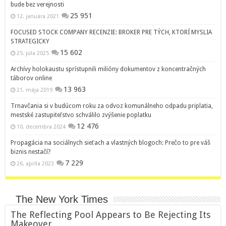
bude bez verejnosti
25 951
12. januára 2021
FOCUSED STOCK COMPANY RECENZIE: BROKER PRE TÝCH, KTORÍ MYSLIA
STRATEGICKY
15 602
25. júla 2025
Archívy holokaustu sprístupnili milióny dokumentov z koncentračných
táborov online
13 963
21. mája 2019
Trnavčania si v budúcom roku za odvoz komunálneho odpadu priplatia,
mestské zastupiteľstvo schválilo zvýšenie poplatku
12 476
10. decembra 2024
Propagácia na sociálnych sieťach a vlastných blogoch: Prečo to pre váš
biznis nestačí?
7 229
26. apríla 2023
The New York Times
The Reflecting Pool Appears to Be Rejecting Its
Makeover