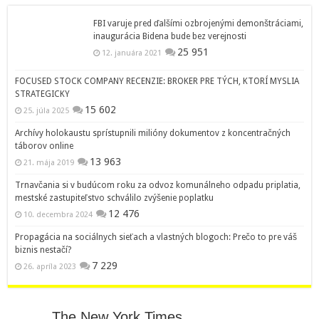
FBI varuje pred ďalšími ozbrojenými demonštráciami,
inaugurácia Bidena bude bez verejnosti
25 951
12. januára 2021
FOCUSED STOCK COMPANY RECENZIE: BROKER PRE TÝCH, KTORÍ MYSLIA
STRATEGICKY
15 602
25. júla 2025
Archívy holokaustu sprístupnili milióny dokumentov z koncentračných
táborov online
13 963
21. mája 2019
Trnavčania si v budúcom roku za odvoz komunálneho odpadu priplatia,
mestské zastupiteľstvo schválilo zvýšenie poplatku
12 476
10. decembra 2024
Propagácia na sociálnych sieťach a vlastných blogoch: Prečo to pre váš
biznis nestačí?
7 229
26. apríla 2023
The New York Times