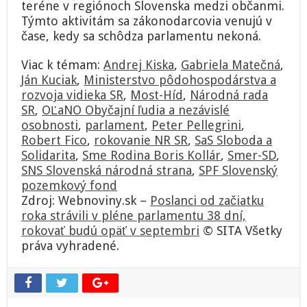
teréne v regiónoch Slovenska medzi občanmi.
Týmto aktivitám sa zákonodarcovia venujú v
čase, kedy sa schôdza parlamentu nekoná.
Viac k témam:
Andrej Kiska
,
Gabriela Matečná
,
Ján Kuciak
,
Ministerstvo pôdohospodárstva a
rozvoja vidieka SR
,
Most-Híd
,
Národná rada
SR
,
OĽaNO Obyčajní ľudia a nezávislé
osobnosti
,
parlament
,
Peter Pellegrini
,
Robert Fico
,
rokovanie NR SR
,
SaS Sloboda a
Solidarita
,
Sme Rodina Boris Kollár
,
Smer-SD
,
SNS Slovenská národná strana
,
SPF Slovenský
pozemkový fond
Zdroj: Webnoviny.sk –
Poslanci od začiatku
roka strávili v pléne parlamentu 38 dní,
rokovať budú opäť v septembri
© SITA Všetky
práva vyhradené.