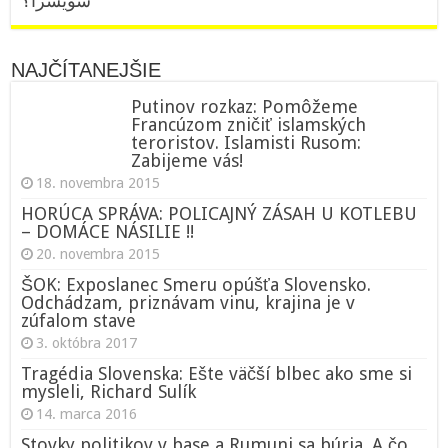
سويسرا؟
NAJČÍTANEJŠIE
Putinov rozkaz: Pomôžeme
Francúzom zničiť islamských
teroristov. Islamisti Rusom:
Zabijeme vás!
18. novembra 2015
HORÚCA SPRÁVA: POLICAJNÝ ZÁSAH U KOTLEBU
– DOMÁCE NÁSILIE !!
20. novembra 2015
ŠOK: Exposlanec Smeru opúšťa Slovensko.
Odchádzam, priznávam vinu, krajina je v
zúfalom stave
3. októbra 2017
Tragédia Slovenska: Ešte väčší blbec ako sme si
mysleli, Richard Sulík
14. marca 2016
Stovky politikov v base a Rumuni sa búria. A čo