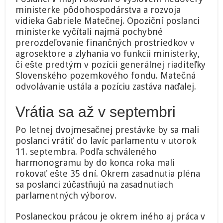
ministerke pôdohospodárstva a rozvoja
vidieka Gabriele Matečnej. Opoziční poslanci
ministerke vyčítali najmä pochybné
prerozdeľovanie finančných prostriedkov v
agrosektore a zlyhania vo funkcii ministerky,
či ešte predtým v pozícii generálnej riaditeľky
Slovenského pozemkového fondu. Matečná
odvolávanie ustála a pozíciu zastáva naďalej.
Vrátia sa až v septembri
Po letnej dvojmesačnej prestávke by sa mali
poslanci vrátiť do lavíc parlamentu v utorok
11. septembra. Podľa schváleného
harmonogramu by do konca roka mali
rokovať ešte 35 dní. Okrem zasadnutia pléna
sa poslanci zúčastňujú na zasadnutiach
parlamentných výborov.
Poslaneckou prácou je okrem iného aj práca v