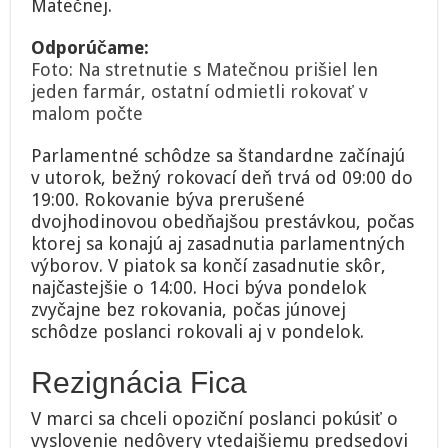
Matečnej.
Odporúčame:
Foto: Na stretnutie s Matečnou prišiel len
jeden farmár, ostatní odmietli rokovať v
malom počte
Parlamentné schôdze sa štandardne začínajú
v utorok, bežný rokovací deň trvá od 09:00 do
19:00. Rokovanie býva prerušené
dvojhodinovou obedňajšou prestávkou, počas
ktorej sa konajú aj zasadnutia parlamentných
výborov. V piatok sa končí zasadnutie skôr,
najčastejšie o 14:00. Hoci býva pondelok
zvyčajne bez rokovania, počas júnovej
schôdze poslanci rokovali aj v pondelok.
Rezignácia Fica
V marci sa chceli opoziční poslanci pokúsiť o
vyslovenie nedôvery vtedajšiemu predsedovi