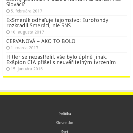
Slováci?
5. februára 2017
ExSmerák odhaľuje tajomstvo: Eurofondy
rozkradli Smeráci, nie SNS
10. augusta 2017
CERVANOVÁ – AKO TO BOLO
1. marca 2017
Hitler se nezastřelil, vše bylo úplně jinak.
Exšpion CIA přišel s neuvěřitelným tvrzením
15. januára 2016
Politika
Slovensko
Svet