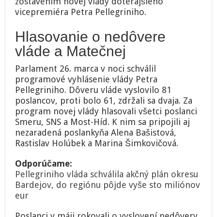
zostavením novej vlády doterajšieho
vicepremiéra Petra Pellegriniho.
Hlasovanie o nedôvere
vláde a Matečnej
Parlament 26. marca v noci schválil
programové vyhlásenie vlády Petra
Pellegriniho. Dôveru vláde vyslovilo 81
poslancov, proti bolo 61, zdržali sa dvaja. Za
program novej vlády hlasovali všetci poslanci
Smeru, SNS a Most-Híd. K nim sa pripojili aj
nezaradená poslankyňa Alena Bašistová,
Rastislav Holúbek a Marina Šimkovičová.
Odporúčame:
Pellegriniho vláda schválila akčný plán okresu
Bardejov, do regiónu pôjde vyše sto miliónov
eur
Poslanci v máji rokovali o vyslovení nedôvery