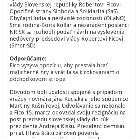
vlády Slovenskej republiky Robertovi Ficovi.
Opozičné strany Sloboda a Solidarita (SaS),
Obyčajní ľudia a nezávislé osobnosti (OĽaNO),
Sme rodina-Boris Kollár a nezaradení poslanci
NR SR sa rozhodli podať návrh na vyslovenie
nedôvery predsedovi vlády Robertovi Ficovi
(Smer-SD).
Odporúčame:
Fico vyzýva opozíciu, aby prestala hrať
malicherné hry a vrátila sa k rokovaniam o
dôchodkovom strope
Dôvodom boli udalosti spojené s prípadom
vraždy novinára Jána Kuciaka a jeho snúbenice
Martiny Kušnírovej. Odvolávanie sa nekonalo
a Fico 15. marca odovzdal svoju rezignáciu na
post predsedu slovenskej vlády do rúk
prezidenta Andreja Kisku. Prezident demisiu
prijal. Hlava štátu zároveň poverila