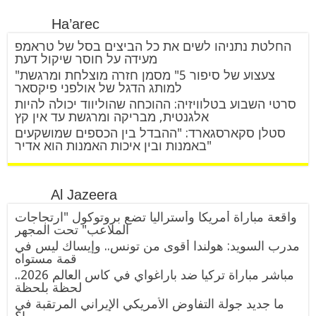
Ha’arec
החלטת נתניהו לשים את כל הביצים בסל של טראמפ
מעידה על חוסר שיקול דעת
"צעצוע של סיפור 5" מסמן חזרה מוצלחת ומרגשת
למותג הדגל של אולפני פיקסאר
סרטי השבוע בטלוויזיה: ההוכחה שהוליווד יכולה להיות
אלגנטית, מבריקה ומרגשת עד אין קץ
סטלן סקארסגארד: "ההבדל בין הכספים שמושקעים
באמנות ובין איכות האמנות הוא אדיר"
Al Jazeera
واقعة مباراة أمريكا وأستراليا تضع بروتوكول "ارتجاجات
الملاعب" تحت المجهر
مدرب السويد: هولندا أقوى من تونس.. وإيساك ليس في
قمة مستواه
مباشر مباراة تركيا ضد باراغواي في كأس العالم 2026..
لحظة بلحظة
ما جديد جولة التفاوض الأمريكي الإيراني المرتقبة في