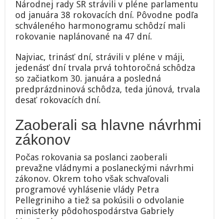
Národnej rady SR strávili v pléne parlamentu
v
od januára 38 rokovacích dní. Pôvodne podľa
pléne
parlamentu
schváleného harmonogramu schôdzí mali
38
rokovanie naplánované na 47 dní.
dní,
rokovať
Najviac, trinásť dní, strávili v pléne v máji,
budú
jedenásť dní trvala prvá tohtoročná schôdza
opäť
v
so začiatkom 30. januára a posledná
septembri
predprázdninová schôdza, teda júnová, trvala
desať rokovacích dní.
Zaoberali sa hlavne návrhmi
zákonov
Počas rokovania sa poslanci zaoberali
prevažne vládnymi a poslaneckými návrhmi
zákonov. Okrem toho však schvaľovali
programové vyhlásenie vlády Petra
Pellegriniho a tiež sa pokúsili o odvolanie
ministerky pôdohospodárstva Gabriely