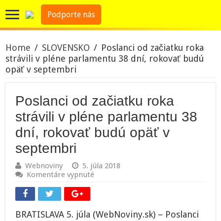
Podporte nás
Home
/
SLOVENSKO
/
Poslanci od začiatku roka
strávili v pléne parlamentu 38 dní, rokovať budú
opäť v septembri
Poslanci od začiatku roka
strávili v pléne parlamentu 38
dní, rokovať budú opäť v
septembri
Webnoviny
5. júla 2018
na
Komentáre vypnuté
Poslanci
od
začiatku
roka
BRATISLAVA 5. júla (WebNoviny.sk) – Poslanci
strávili