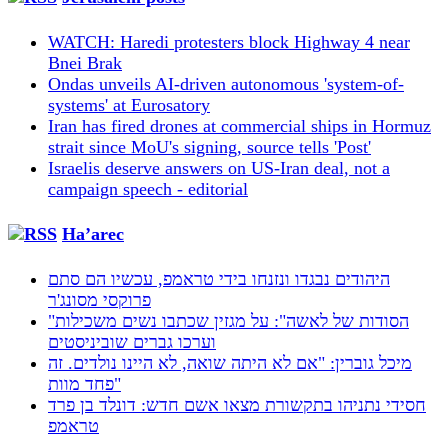
WATCH: Haredi protesters block Highway 4 near
Bnei Brak
Ondas unveils AI‑driven autonomous 'system-of-
systems' at Eurosatory
Iran has fired drones at commercial ships in Hormuz
strait since MoU's signing, source tells 'Post'
Israelis deserve answers on US-Iran deal, not a
campaign speech - editorial
Ha’arec
היהודים נבגדו ונזנחו בידי טראמפ, עכשיו הם סתם
פרוקסי מסונג'ר
"הסודות של לאשה": על מגזין שכתבו נשים משכילות
וערכו גברים שוביניסטים
מיכל גוברין: "אם לא היתה שואה, לא היינו נולדים. זה
פחד מוות"
חסידי נתניהו בתקשורת מצאו אשם חדש: דונלד בן פרד
טראמפ