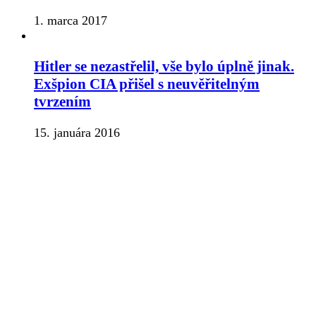
1. marca 2017
Hitler se nezastřelil, vše bylo úplně jinak.
Exšpion CIA přišel s neuvěřitelným
tvrzením
15. januára 2016