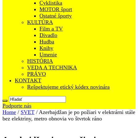
Cyklistika
MOTOR šport
Ostatné športy
KULTÚRA
Film a TV
Divadlo
Hudba
Knihy
Umenie
HISTÓRIA
VEDA A TECHNIKA
PRÁVO
KONTAKT
Rešpektujeme etický kódex novinára
Podporte nás
Home
/
SVET
/
Azerbajdžan je po požiari v elektrárni stále
bez elektriny, metro obnovia vo štvrtok ráno