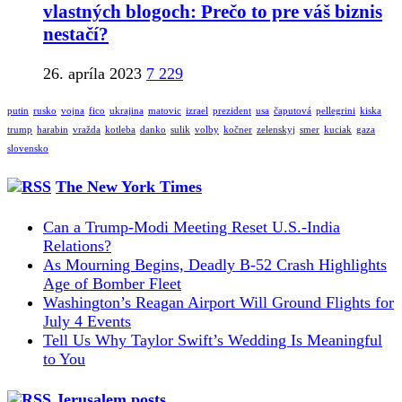
vlastných blogoch: Prečo to pre váš biznis
nestačí?
26. apríla 2023
7 229
putin
rusko
vojna
fico
ukrajina
matovic
izrael
prezident
usa
čaputová
pellegrini
kiska
trump
harabin
vražda
kotleba
danko
sulik
volby
kočner
zelenskyj
smer
kuciak
gaza
slovensko
The New York Times
Can a Trump-Modi Meeting Reset U.S.-India
Relations?
As Mourning Begins, Deadly B-52 Crash Highlights
Age of Bomber Fleet
Washington’s Reagan Airport Will Ground Flights for
July 4 Events
Tell Us Why Taylor Swift’s Wedding Is Meaningful
to You
Jerusalem posts