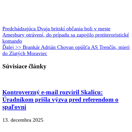
Predchádzajúca
Dvaja britskí občania boli v meste
Amesbury otrávení, do prípadu sa zapojilo protiteroristické
komando
Ďalej >>
Brankár Adrián Chovan opúšťa AS Trenčín, mieri
do Zlatých Moraviec
Súvisiace články
Kontroverzný e-mail rozvíril Skalicu:
Úradníkom prišla výzva pred referendom o
spaľovni
13. decembra 2025