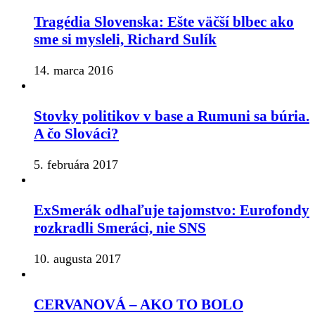
Tragédia Slovenska: Ešte väčší blbec ako
sme si mysleli, Richard Sulík
14. marca 2016
Stovky politikov v base a Rumuni sa búria.
A čo Slováci?
5. februára 2017
ExSmerák odhaľuje tajomstvo: Eurofondy
rozkradli Smeráci, nie SNS
10. augusta 2017
CERVANOVÁ – AKO TO BOLO