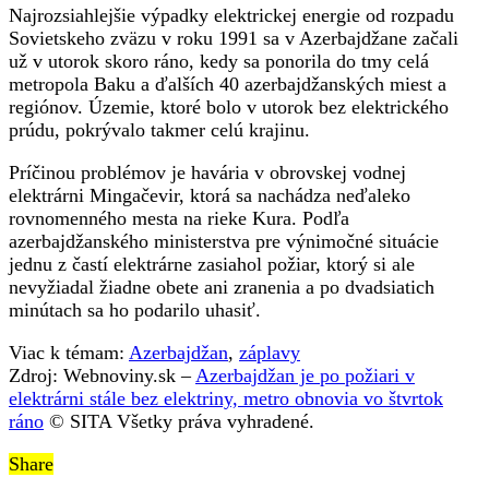
Najrozsiahlejšie výpadky elektrickej energie od rozpadu
Sovietskeho zväzu v roku 1991 sa v Azerbajdžane začali
už v utorok skoro ráno, kedy sa ponorila do tmy celá
metropola Baku a ďalších 40 azerbajdžanských miest a
regiónov. Územie, ktoré bolo v utorok bez elektrického
prúdu, pokrývalo takmer celú krajinu.
Príčinou problémov je havária v obrovskej vodnej
elektrárni Mingačevir, ktorá sa nachádza neďaleko
rovnomenného mesta na rieke Kura. Podľa
azerbajdžanského ministerstva pre výnimočné situácie
jednu z častí elektrárne zasiahol požiar, ktorý si ale
nevyžiadal žiadne obete ani zranenia a po dvadsiatich
minútach sa ho podarilo uhasiť.
Viac k témam:
Azerbajdžan
,
záplavy
Zdroj: Webnoviny.sk –
Azerbajdžan je po požiari v
elektrárni stále bez elektriny, metro obnovia vo štvrtok
ráno
© SITA Všetky práva vyhradené.
Share