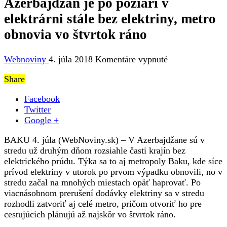
Azerbajdžan je po požiari v
elektrárni stále bez elektriny, metro
obnovia vo štvrtok ráno
na
Webnoviny
4. júla 2018
Komentáre vypnuté
Azerbajdžan
Share
je
po
Facebook
požiari
Twitter
v
Google +
elektrárni
stále
BAKU 4. júla (WebNoviny.sk) – V Azerbajdžane sú v
bez
stredu už druhým dňom rozsiahle časti krajín bez
elektriny,
elektrického prúdu. Týka sa to aj metropoly Baku, kde síce
metro
prívod elektriny v utorok po prvom výpadku obnovili, no v
obnovia
stredu začal na mnohých miestach opäť haprovať. Po
vo
viacnásobnom prerušení dodávky elektriny sa v stredu
štvrtok
rozhodli zatvoriť aj celé metro, pričom otvoriť ho pre
ráno
cestujúcich plánujú až najskôr vo štvrtok ráno.