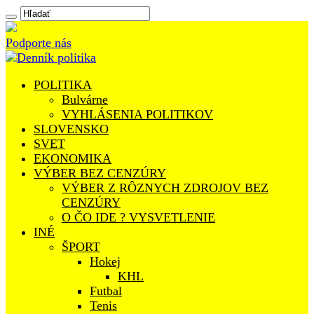
Podporte nás
POLITIKA
Bulvárne
VYHLÁSENIA POLITIKOV
SLOVENSKO
SVET
EKONOMIKA
VÝBER BEZ CENZÚRY
VÝBER Z RÔZNYCH ZDROJOV BEZ
CENZÚRY
O ČO IDE ? VYSVETLENIE
INÉ
ŠPORT
Hokej
KHL
Futbal
Tenis