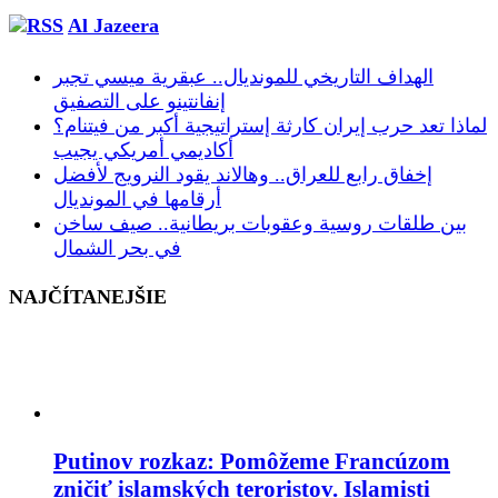
Al Jazeera
الهداف التاريخي للمونديال.. عبقرية ميسي تجبر
إنفانتينو على التصفيق
لماذا تعد حرب إيران كارثة إستراتيجية أكبر من فيتنام؟
أكاديمي أمريكي يجيب
إخفاق رابع للعراق.. وهالاند يقود النرويج لأفضل
أرقامها في المونديال
بين طلقات روسية وعقوبات بريطانية.. صيف ساخن
في بحر الشمال
NAJČÍTANEJŠIE
Putinov rozkaz: Pomôžeme Francúzom
zničiť islamských teroristov. Islamisti