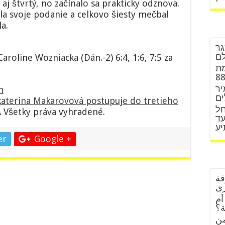
j štvrtý, no začínalo sa prakticky odznova.
la svoje podanie a celkovo šiesty mečbal
a.
גר
לם
aroline Wozniacka (Dán.-2) 6:4, 1:6, 7:5 za
מת
יר
n
ים
katerina Makarovová postupuje do tretieho
חל
 Všetky práva vyhradené.
עד
יע
er
Google +
قة
زي
أم
ة؟
من