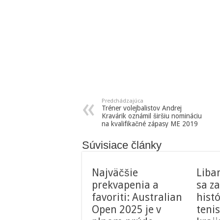
Predchádzajúca
Tréner volejbalistov Andrej
Kravárik oznámil širšiu nomináciu
na kvalifikačné zápasy ME 2019
Súvisiace články
Najväčšie
Liba
prekvapenia a
sa za
favoriti: Australian
histó
Open 2025 je v
tenis