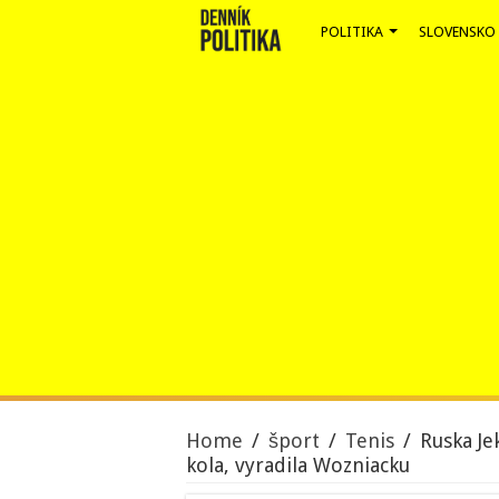
POLITIKA
SLOVENSKO
Home
/
šport
/
Tenis
/
Ruska Je
kola, vyradila Wozniacku