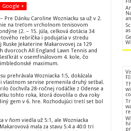
Fi
Jekaterina
Google +
An
Makarovová
Na
postupuje
– Pre Dánku Caroline Wozniacku sa už v 2.
an
do
anie na treťom vrcholnom tenisovom
Sc
tretieho
as
dýne (2. – 15. júla, celková dotácia 34
kola,
vyradila
Ge
etového rebríčka i podujatia v stredu
Wozniacku
Wi
 Ruske Jekaterine Makarovovej za 129
ých dvorcoch All England Lawn Tennis and
esťkrát v osemfinálovom 4. kole, čo
e wimbledonské maximum.
Vi
su prehrávala Wozniacka 1:5, dokázala
FI
ri vlastnom servise premenila druhý setbal.
Th
ilo čochvíľa 28-ročnej rodáčke z Odense a
wi
co
atku tohto roka, ktorá dovolila o dva roky
Tr
ediný gem v 6. hre. Rozhodujúci tretí set bol
wa
re
Wh
 v ňom viedla už 5:1, ale Wozniacka
hi
Makarovová mala za stavu 5:4 a 40:0 tri
p