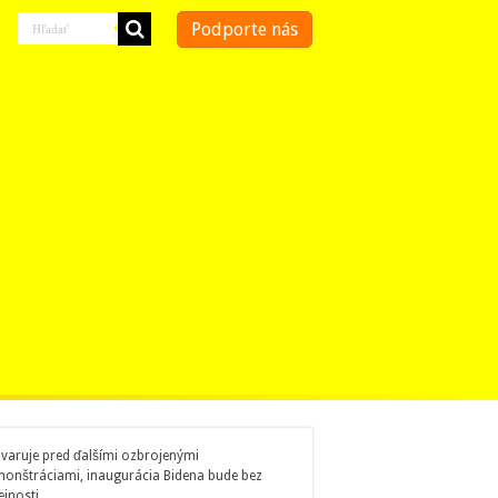
Podporte nás
 varuje pred ďalšími ozbrojenými
onštráciami, inaugurácia Bidena bude bez
ejnosti