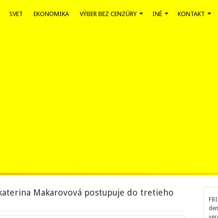
SVET
EKONOMIKA
VÝBER BEZ CENZÚRY
INÉ
KONTAKT
katerina Makarovová postupuje do tretieho
FBI
dem
ver