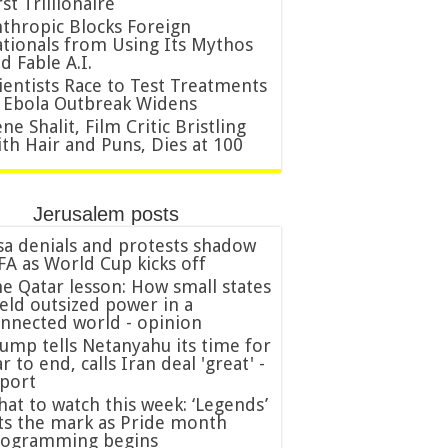
rst Trillionaire
thropic Blocks Foreign
tionals from Using Its Mythos
d Fable A.I.
ientists Race to Test Treatments
 Ebola Outbreak Widens
ne Shalit, Film Critic Bristling
th Hair and Puns, Dies at 100
Jerusalem posts
sa denials and protests shadow
FA as World Cup kicks off
e Qatar lesson: How small states
eld outsized power in a
nnected world - opinion
ump tells Netanyahu its time for
r to end, calls Iran deal 'great' -
port
at to watch this week: ‘Legends’
ts the mark as Pride month
rogramming begins