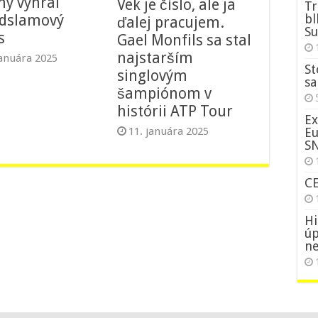
ny vyhral
Vek je číslo, ale ja
Tr
bl
dslamový
ďalej pracujem.
Su
s
Gael Monfils sa stal
najstarším
januára 2025
St
singlovým
sa
šampiónom v
histórii ATP Tour
Ex
Eu
11. januára 2025
S
C
Hi
úp
ne