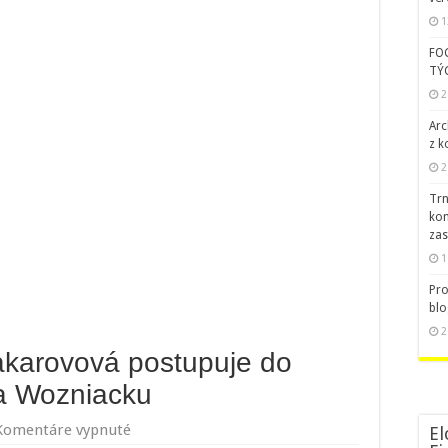
1
FO
TÝ
2
Arc
z k
2
Trn
kom
zas
1
Pro
blo
2
akarovová postupuje do
ila Wozniacku
na
Komentáre vypnuté
El
Ruska