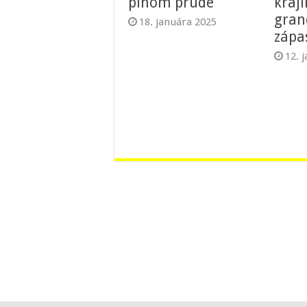
plnom prúde
kraji
gran
18. januára 2025
zápa
12. 