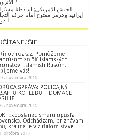
"الآتزوري"
الجيش الأمريكي: أسقطنا مسيّر
إيرانية وهرمز مفتوح أمام حركة التجا
الدول
JČÍTANEJŠIE
tinov rozkaz: Pomôžeme
ancúzom zničiť islamských
roristov. Islamisti Rusom:
bijeme vás!
18. novembra 2015
ORÚCA SPRÁVA: POLICAJNÝ
ÁSAH U KOTLEBU – DOMÁCE
SILIE !!
20. novembra 2015
K: Exposlanec Smeru opúšťa
ovensko. Odchádzam, priznávam
nu, krajina je v zúfalom stave
3. októbra 2017