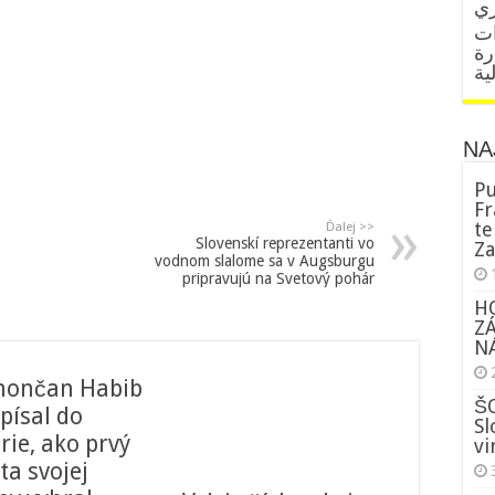
ات
رة
ية
NA
Pu
Fr
te
Ďalej >>
Slovenskí reprezentanti vo
Za
vodnom slalome sa v Augsburgu
pripravujú na Svetový pohár
H
Z
NÁ
nončan Habib
ŠO
písal do
Sl
rie, ako prvý
vi
ta svojej