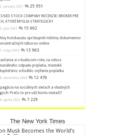
25 951
2. januára 2021
CUSED STOCK COMPANY RECENZIE: BROKER PRE
CH, KTORÍ MYSLIA STRATEGICKY
15 602
5. júla 2025
hívy holokaustu sprístupnili milióny dokumentov
oncentračných táborov online
13 963
1. mája 2019
avčania si v budúcom roku za odvoz
unálneho odpadu priplatia, mestské
tupiteľstvo schválilo zvýšenie poplatku
12 476
0. decembra 2024
pagácia na sociálnych sieťach a vlastných
goch: Prečo to pre váš biznis nestačí?
7 229
6. apríla 2023
The New York Times
on Musk Becomes the World’s