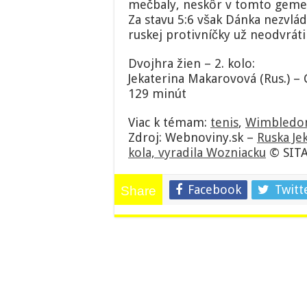
mečbaly, neskôr v tomto geme a
Za stavu 5:6 však Dánka nezvlád
ruskej protivníčky už neodvrátil
Dvojhra žien – 2. kolo:
Jekaterina Makarovová (Rus.) – C
129 minút
Viac k témam:
tenis
,
Wimbledo
Zdroj: Webnoviny.sk –
Ruska Je
kola, vyradila Wozniacku
© SITA
Facebook
Twitt
Share