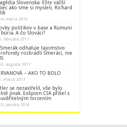
agédia Slovenska: Ešte väčší
bec ako sme si mysleli, Richard
lík
14. marca 2016
ovky politikov v base a Rumuni
 búria. A čo Slováci?
5. februára 2017
Smerák odhaľuje tajomstvo:
rofondy rozkradli Smeráci, nie
NS
10. augusta 2017
ERVANOVÁ – AKO TO BOLO
1. marca 2017
tler se nezastřelil, vše bylo
lně jinak. Exšpion CIA přišel s
uvěřitelným tvrzením
15. januára 2016