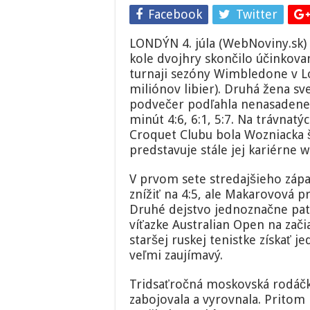
Facebook
Twitter
LONDÝN 4. júla (WebNoviny.sk) 
kole dvojhry skončilo účinkov
turnaji sezóny Wimbledone v Lon
miliónov libier). Druhá žena sv
podvečer podľahla nenasadenej
minút 4:6, 6:1, 5:7. Na trávnat
Croquet Clubu bola Wozniacka š
predstavuje stále jej kariérn
V prvom sete stredajšieho zápa
znížiť na 4:5, ale Makarovová p
Druhé dejstvo jednoznačne patr
víťazke Australian Open na zači
staršej ruskej tenistke získať j
veľmi zaujímavý.
Tridsaťročná moskovská rodáčka
zabojovala a vyrovnala. Pritom 