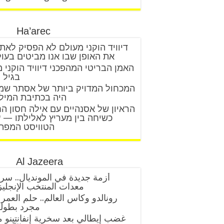
Ha’arec
דיוויד הוקני מעולם לא הפסיק לאת
את האופן שבו אנו מביטים בעו
האמן הבריטי המהפכני דיוויד הוקני 
בגיל 88
המכחול המדויק ביותר של אסתר שמ
היה בכתיבת המיל
הראיון של אסנהיים עם אילה חסון ה
כשיחה בין מעריץ לאלילתו — 
הטוויסט המפת
Al Jazeera
أزمة جديدة في المونديال.. سر
معدات المنتخب الإنجلي
رونالدو وكأس العالم.. حلم العمر 
مجرد بطول
غضب إيطالي بعد سخرية إنفانتينو 