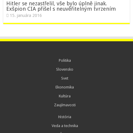
Hitler se nezastřelil, vše bylo úplně jinak.
Exšpion CIA přišel s neuvěřitelným tvrzením
15. januára 2016
Politika
Slovensko
Svet
Ekonomika
Kultúra
Zaujímavosti
História
Veda a technika