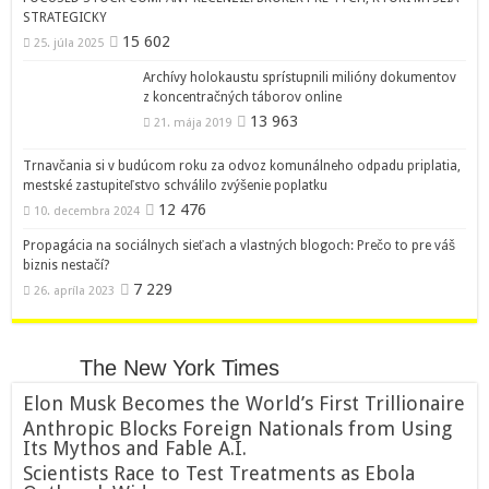
STRATEGICKY
15 602
25. júla 2025
Archívy holokaustu sprístupnili milióny dokumentov
z koncentračných táborov online
13 963
21. mája 2019
Trnavčania si v budúcom roku za odvoz komunálneho odpadu priplatia,
mestské zastupiteľstvo schválilo zvýšenie poplatku
12 476
10. decembra 2024
Propagácia na sociálnych sieťach a vlastných blogoch: Prečo to pre váš
biznis nestačí?
7 229
26. apríla 2023
The New York Times
Elon Musk Becomes the World’s First Trillionaire
Anthropic Blocks Foreign Nationals from Using
Its Mythos and Fable A.I.
Scientists Race to Test Treatments as Ebola