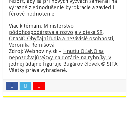
rezort, aby sa pri nových výzvach zamerali na
výrazné zjednodušenie byrokracie a zaviedli
férové hodnotenie.
Viac k témam:
Ministerstvo
pôdohospodárstva a rozvoja vidieka SR
,
OĽaNO Obyčajní ľudia a nezávislé osobnosti
,
Veronika Remišová
Zdroj: Webnoviny.sk –
Hnutiu OĽaNO sa
nepozdávajú výzvy na dotácie na rybníky, v
jednej údajne figuruje Bugárov človek
© SITA
Všetky práva vyhradené.