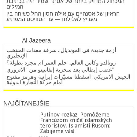
המכחול המדויק ביותר של אסתר שמיר היה בכתיבת
המילים
הראיון של אסנהיים עם אילה חסון החל כשיחה בין
מעריץ לאלילתו — עד הטוויסט המפתיע
Al Jazeera
أزمة جديدة في المونديال.. سرقة معدات المنتخب
الإنجليزي
رونالدو وكأس العالم.. حلم العمر أم مجرد بطولة؟
غضب إيطالي بعد سخرية إنفانتينو من "الآتزوري"
الجيش الأمريكي: أسقطنا مسيّرات إيرانية وهرمز مفتوح
أمام حركة التجارة الدولية
NAJČÍTANEJŠIE
Putinov rozkaz: Pomôžeme
Francúzom zničiť islamských
teroristov. Islamisti Rusom:
Zabijeme vás!