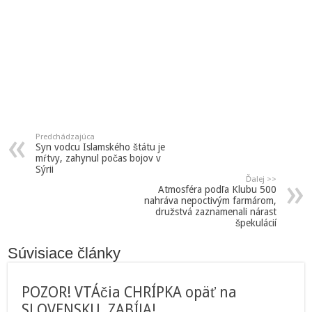
Predchádzajúca
Syn vodcu Islamského štátu je
mŕtvy, zahynul počas bojov v
Sýrii
Ďalej >>
Atmosféra podľa Klubu 500
nahráva nepoctivým farmárom,
družstvá zaznamenali nárast
špekulácií
Súvisiace články
POZOR! VTÁčia CHRÍPKA opäť na
SLOVENSKU. ZABÍJA!