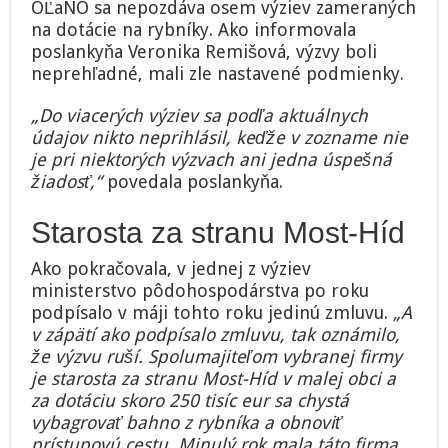
OĽaNO sa nepozdáva osem výziev zameraných
na
na dotácie na rybníky. Ako informovala
dotácie
na
poslankyňa Veronika Remišová, výzvy boli
rybníky,
neprehľadné, mali zle nastavené podmienky.
v
jednej
„Do viacerých výziev sa podľa aktuálnych
údajne
údajov nikto neprihlásil, keďže v zozname nie
figuruje
Bugárov
je pri niektorých výzvach ani jedna úspešná
človek
žiadosť,“
povedala poslankyňa.
Starosta za stranu Most-Híd
Ako pokračovala, v jednej z výziev
ministerstvo pôdohospodárstva po roku
podpísalo v máji tohto roku jedinú zmluvu.
„A
v zápätí ako podpísalo zmluvu, tak oznámilo,
že výzvu ruší. Spolumajiteľom vybranej firmy
je starosta za stranu Most-Híd v malej obci a
za dotáciu skoro 250 tisíc eur sa chystá
vybagrovať bahno z rybníka a obnoviť
prístupovú cestu. Minulý rok mala táto firma