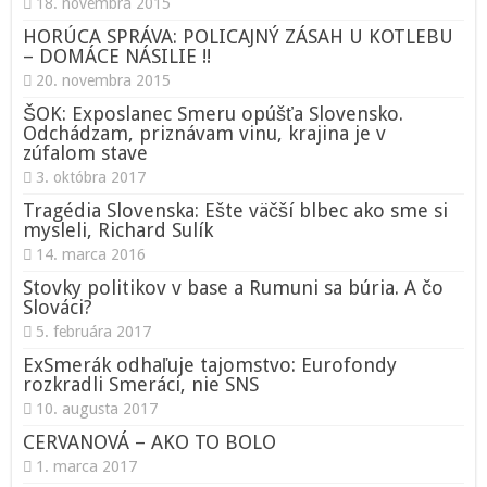
18. novembra 2015
HORÚCA SPRÁVA: POLICAJNÝ ZÁSAH U KOTLEBU
– DOMÁCE NÁSILIE !!
20. novembra 2015
ŠOK: Exposlanec Smeru opúšťa Slovensko.
Odchádzam, priznávam vinu, krajina je v
zúfalom stave
3. októbra 2017
Tragédia Slovenska: Ešte väčší blbec ako sme si
mysleli, Richard Sulík
14. marca 2016
Stovky politikov v base a Rumuni sa búria. A čo
Slováci?
5. februára 2017
ExSmerák odhaľuje tajomstvo: Eurofondy
rozkradli Smeráci, nie SNS
10. augusta 2017
CERVANOVÁ – AKO TO BOLO
1. marca 2017