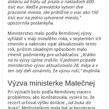
dotáciu od štátu už písala o nákladoch 600
tisíc eur. Keďže prevádzka vytvorí dve
pracovné miesta, ide približne o viac ako 150
tisíc eur na jedno vytvorené miesto,“
upozornila poslankyňa.
Ministerstvo malo podľa Remišovej výzvy
vyhlásiť v máji minulého roka, v septembri ich
zmenilo a nakoniec opäť aktualizovalo tento
rok, pričom zásadným spôsobom malo
zmeniť podmienky pre uchádzačov.
„Krátko
na to výzvy úplne zrušilo. V jednom prípade
ministerstvo výzvu aktualizovalo 28. mája a v
ten istý deň oznámilo, že výzvu ruší,“
doplnila.
Výzva ministerke Matečnej
Pri výzvach bolo podľa Remišovej viacero
problémov, ako konštatovala, vyzerá to, že
rezort určoval výšku dotácie
„od buka do
buka“.
Nedostatkom mala byť aj byrokracia,