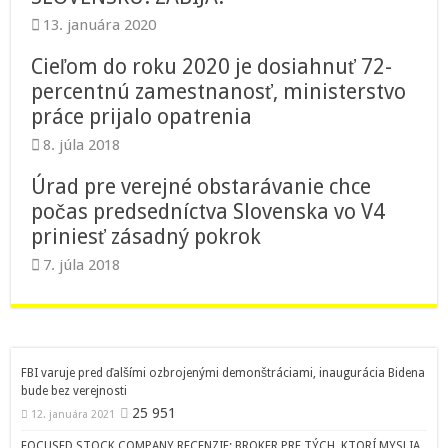
13. januára 2020
Cieľom do roku 2020 je dosiahnuť 72-
percentnú zamestnanosť, ministerstvo
práce prijalo opatrenia
8. júla 2018
Úrad pre verejné obstarávanie chce
počas predsedníctva Slovenska vo V4
priniesť zásadný pokrok
7. júla 2018
FBI varuje pred ďalšími ozbrojenými demonštráciami, inaugurácia Bidena
bude bez verejnosti
25 951
12. januára 2021
FOCUSED STOCK COMPANY RECENZIE: BROKER PRE TÝCH, KTORÍ MYSLIA