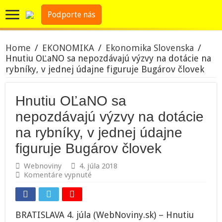
Podporte nás
Home
/
EKONOMIKA
/
Ekonomika Slovenska
/
Hnutiu OĽaNO sa nepozdávajú výzvy na dotácie na
rybníky, v jednej údajne figuruje Bugárov človek
Hnutiu OĽaNO sa
nepozdávajú výzvy na dotácie
na rybníky, v jednej údajne
figuruje Bugárov človek
Webnoviny
4. júla 2018
na
Komentáre vypnuté
Hnutiu
OĽaNO
sa
nepozdávajú
BRATISLAVA 4. júla (WebNoviny.sk) – Hnutiu
výzvy