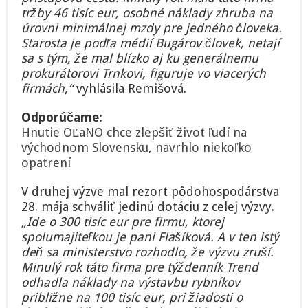
tržby 46 tisíc eur, osobné náklady zhruba na
úrovni minimálnej mzdy pre jedného človeka.
Starosta je podľa médií Bugárov človek, netají
sa s tým, že mal blízko aj ku generálnemu
prokurátorovi Trnkovi, figuruje vo viacerých
firmách,“
vyhlásila Remišová.
Odporúčame:
Hnutie OĽaNO chce zlepšiť život ľudí na
východnom Slovensku, navrhlo niekoľko
opatrení
V druhej výzve mal rezort pôdohospodárstva
28. mája schváliť jedinú dotáciu z celej výzvy.
„Ide o 300 tisíc eur pre firmu, ktorej
spolumajiteľkou je pani Flašíková. A v ten istý
deň sa ministerstvo rozhodlo, že výzvu zruší.
Minulý rok táto firma pre týždenník Trend
odhadla náklady na výstavbu rybníkov
približne na 100 tisíc eur, pri žiadosti o