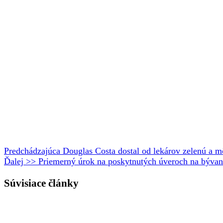
Predchádzajúca
Douglas Costa dostal od lekárov zelenú a mô
Ďalej >>
Priemerný úrok na poskytnutých úveroch na bývani
Súvisiace články