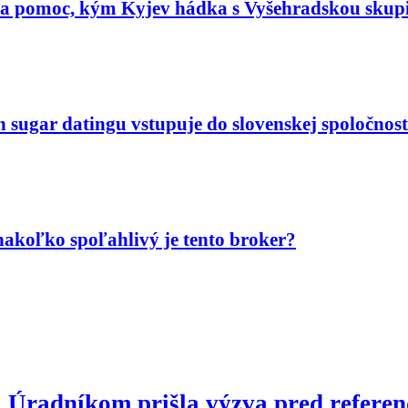
ta pomoc, kým Kyjev hádka s Vyšehradskou skup
n sugar datingu vstupuje do slovenskej spoločnost
akoľko spoľahlivý je tento broker?
u: Úradníkom prišla výzva pred refere