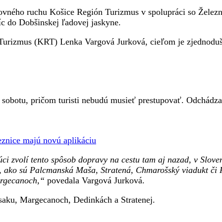
ovného ruchu Košice Región Turizmus v spolupráci so Železn
íc do Dobšinskej ľadovej jaskyne.
Turizmus (KRT) Lenka Vargová Jurková, cieľom je zjednoduši
obotu, pričom turisti nebudú musieť prestupovať. Odchádzať 
eznice majú novú aplikáciu
úci zvolí tento spôsob dopravy na cestu tam aj nazad, v Slov
lí, ako sú Palcmanská Maša, Stratená, Chmarošský viadukt či
argecanoch,“
povedala Vargová Jurková.
saku, Margecanoch, Dedinkách a Stratenej.