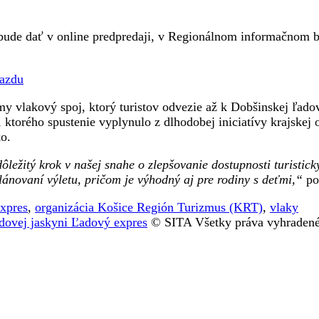
 bude dať v online predpredaji, v Regionálnom informačnom 
jazdu
my vlakový spoj, ktorý turistov odvezie až k Dobšinskej ľad
ktorého spustenie vyplynulo z dlhodobej iniciatívy krajskej 
o.
ôležitý krok v našej snahe o zlepšovanie dostupnosti turistic
lánovaní výletu, pričom je výhodný aj pre rodiny s deťmi,“
po
xpres
,
organizácia Košice Región Turizmus (KRT)
,
vlaky
adovej jaskyni Ľadový expres
© SITA Všetky práva vyhradené