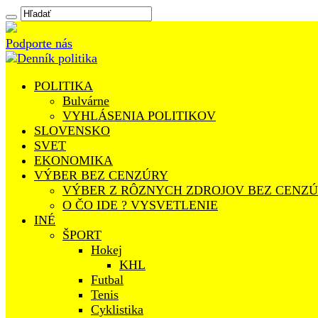
Podporte nás
POLITIKA
Bulvárne
VYHLÁSENIA POLITIKOV
SLOVENSKO
SVET
EKONOMIKA
VÝBER BEZ CENZÚRY
VÝBER Z RÔZNYCH ZDROJOV BEZ CENZ
O ČO IDE ? VYSVETLENIE
INÉ
ŠPORT
Hokej
KHL
Futbal
Tenis
Cyklistika