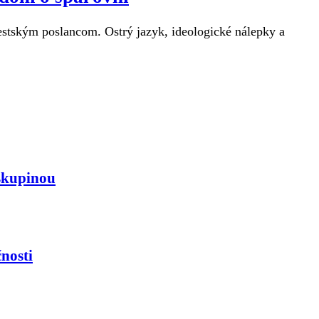
estským poslancom. Ostrý jazyk, ideologické nálepky a
skupinou
nosti