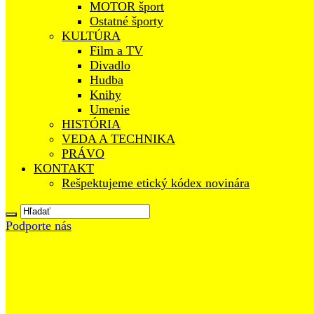
MOTOR šport
Ostatné športy
KULTÚRA
Film a TV
Divadlo
Hudba
Knihy
Umenie
HISTÓRIA
VEDA A TECHNIKA
PRÁVO
KONTAKT
Rešpektujeme etický kódex novinára
Podporte nás