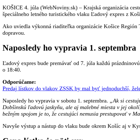
ľadovej
KOŠICE 4. júla (WebNoviny.sk) – Krajská organizácia cest
jaskyni
špeciálneho letného turistického vlaku Ľadový expres z Koš
Ľadový
expres
Ako uviedla výkonná riaditeľka organizácie Košice Región 
dopravou.
Naposledy ho vypravia 1. septembra
Ľadový expres bude premávať od 7. júla každú prázdninovú s
o 18:40.
Odporúčame:
Predaj lístkov do vlakov ZSSK by mal byť jednoduchší, žel
Naposledy ho vypravia v sobotu 1. septembra.
„Ak si cestuj
Dobšinskú ľadovú jaskyňu, ale aj malebné miesta v jej oko
bežným spojom je to, že cestujúci nemusia prestupovať v M
Navyše výstup a nástup do vlaku bude okrem Košíc aj v Ky