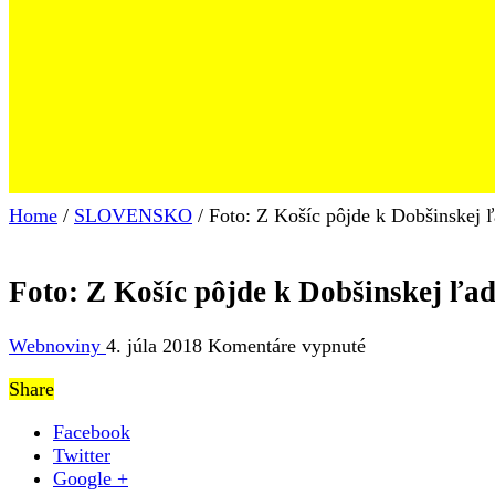
Home
/
SLOVENSKO
/
Foto: Z Košíc pôjde k Dobšinskej 
Foto: Z Košíc pôjde k Dobšinskej ľa
na
Webnoviny
4. júla 2018
Komentáre vypnuté
Foto:
Share
Z
Košíc
Facebook
pôjde
Twitter
k
Google +
Dobšinskej