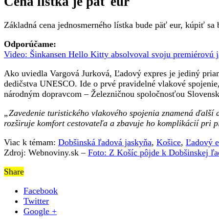
Cena lístka je päť eur
Základná cena jednosmerného lístka bude päť eur, kúpiť sa
Odporúčame:
Video: Šinkansen Hello Kitty absolvoval svoju premiérovú 
Ako uviedla Vargová Jurková, Ľadový expres je jediný pria
dedičstva UNESCO. Ide o prvé pravidelné vlakové spojenie, 
národným dopravcom – Železničnou spoločnosťou Slovensk
„Zavedenie turistického vlakového spojenia znamená ďalší d
rozširuje komfort cestovateľa a zbavuje ho komplikácií pri p
Viac k témam:
Dobšinská ľadová jaskyňa
,
Košice
,
Ľadový e
Zdroj: Webnoviny.sk –
Foto: Z Košíc pôjde k Dobšinskej ľ
Share
Facebook
Twitter
Google +