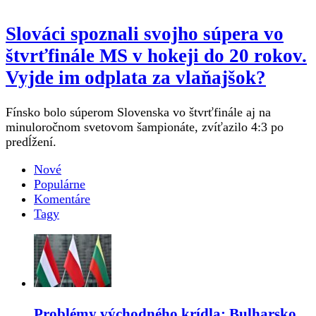
Slováci spoznali svojho súpera vo
štvrťfinále MS v hokeji do 20 rokov.
Vyjde im odplata za vlaňajšok?
Fínsko bolo súperom Slovenska vo štvrťfinále aj na
minuloročnom svetovom šampionáte, zvíťazilo 4:3 po
predĺžení.
Nové
Populárne
Komentáre
Tagy
Problémy východného krídla: Bulharsko