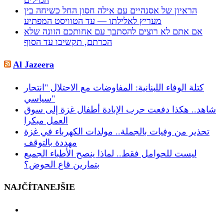
המילים
הראיון של אסנהיים עם אילה חסון החל כשיחה בין
מעריץ לאלילתו — עד הטוויסט המפתיע
אם אתם לא רוצים להסתבך עם אחותכם הזונה שלא
הכרתם, תקשיבו עד הסוף
Al Jazeera
كتلة الوفاء اللبنانية: المفاوضات مع الاحتلال "انتحار
سياسي"
شاهد.. هكذا دفعت حرب الإبادة أطفال غزة إلى سوق
العمل مبكرا
تحذير من وفيات بالجملة.. مولدات الكهرباء في غزة
مهددة بالتوقف
ليست للحوامل فقط.. لماذا ينصح الأطباء الجميع
بتمارين قاع الحوض؟
NAJČÍTANEJŠIE