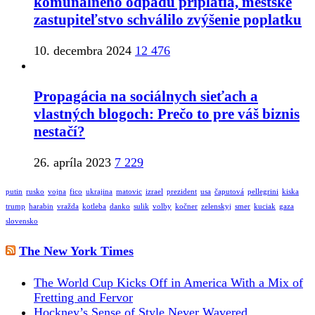
komunálneho odpadu priplatia, mestské
zastupiteľstvo schválilo zvýšenie poplatku
10. decembra 2024
12 476
Propagácia na sociálnych sieťach a
vlastných blogoch: Prečo to pre váš biznis
nestačí?
26. apríla 2023
7 229
putin
rusko
vojna
fico
ukrajina
matovic
izrael
prezident
usa
čaputová
pellegrini
kiska
trump
harabin
vražda
kotleba
danko
sulik
volby
kočner
zelenskyj
smer
kuciak
gaza
slovensko
The New York Times
The World Cup Kicks Off in America With a Mix of
Fretting and Fervor
Hockney’s Sense of Style Never Wavered