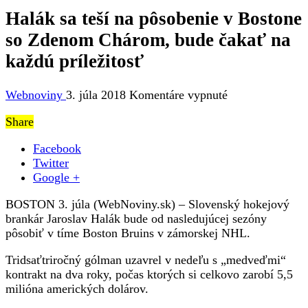
Halák sa teší na pôsobenie v Bostone
so Zdenom Chárom, bude čakať na
každú príležitosť
na
Webnoviny
3. júla 2018
Komentáre vypnuté
Halák
Share
sa
teší
Facebook
na
Twitter
pôsobenie
Google +
v
Bostone
BOSTON 3. júla (WebNoviny.sk) – Slovenský hokejový
so
brankár Jaroslav Halák bude od nasledujúcej sezóny
Zdenom
pôsobiť v tíme Boston Bruins v zámorskej NHL.
Chárom,
bude
Tridsaťtriročný gólman uzavrel v nedeľu s „medveďmi“
čakať
kontrakt na dva roky, počas ktorých si celkovo zarobí 5,5
na
milióna amerických dolárov.
každú