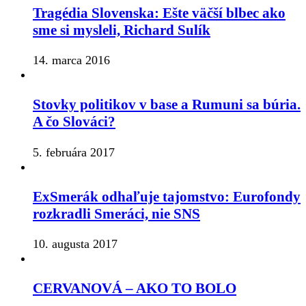
Tragédia Slovenska: Ešte väčší blbec ako
sme si mysleli, Richard Sulík
14. marca 2016
Stovky politikov v base a Rumuni sa búria.
A čo Slováci?
5. februára 2017
ExSmerák odhaľuje tajomstvo: Eurofondy
rozkradli Smeráci, nie SNS
10. augusta 2017
CERVANOVÁ – AKO TO BOLO