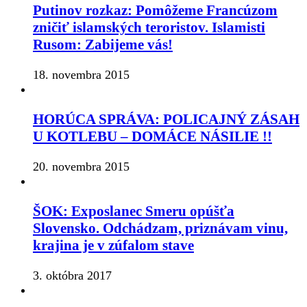
Putinov rozkaz: Pomôžeme Francúzom
zničiť islamských teroristov. Islamisti
Rusom: Zabijeme vás!
18. novembra 2015
HORÚCA SPRÁVA: POLICAJNÝ ZÁSAH
U KOTLEBU – DOMÁCE NÁSILIE !!
20. novembra 2015
ŠOK: Exposlanec Smeru opúšťa
Slovensko. Odchádzam, priznávam vinu,
krajina je v zúfalom stave
3. októbra 2017