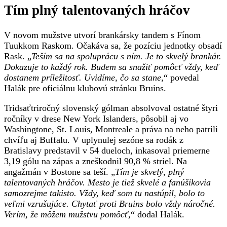
príležitosť
Tím plný talentovaných hráčov
V novom mužstve utvorí brankársky tandem s Fínom
Tuukkom Raskom. Očakáva sa, že pozíciu jednotky obsadí
Rask. „
Teším sa na spoluprácu s ním. Je to skvelý brankár.
Dokazuje to každý rok. Budem sa snažiť pomôcť vždy, keď
dostanem príležitosť. Uvidíme, čo sa stane
,“ povedal
Halák pre oficiálnu klubovú stránku Bruins.
Tridsaťtriročný slovenský gólman absolvoval ostatné štyri
ročníky v drese New York Islanders, pôsobil aj vo
Washingtone, St. Louis, Montreale a práva na neho patrili
chvíľu aj Buffalu. V uplynulej sezóne sa rodák z
Bratislavy predstavil v 54 dueloch, inkasoval priemerne
3,19 gólu na zápas a zneškodnil 90,8 % striel. Na
angažmán v Bostone sa teší. „
Tím je skvelý, plný
talentovaných hráčov. Mesto je tiež skvelé a fanúšikovia
samozrejme takisto. Vždy, keď som tu nastúpil, bolo to
veľmi vzrušujúce. Chytať proti Bruins bolo vždy náročné.
Verím, že môžem mužstvu pomôcť
,“ dodal Halák.