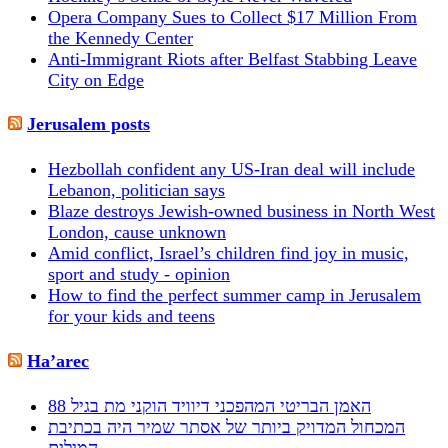
Opera Company Sues to Collect $17 Million From
the Kennedy Center
Anti-Immigrant Riots after Belfast Stabbing Leave
City on Edge
Jerusalem posts
Hezbollah confident any US-Iran deal will include
Lebanon, politician says
Blaze destroys Jewish-owned business in North West
London, cause unknown
Amid conflict, Israel’s children find joy in music,
sport and study - opinion
How to find the perfect summer camp in Jerusalem
for your kids and teens
Ha’arec
האמן הבריטי המהפכני דיוויד הוקני מת בגיל 88
המכחול המדויק ביותר של אסתר שמיר היה בכתיבת