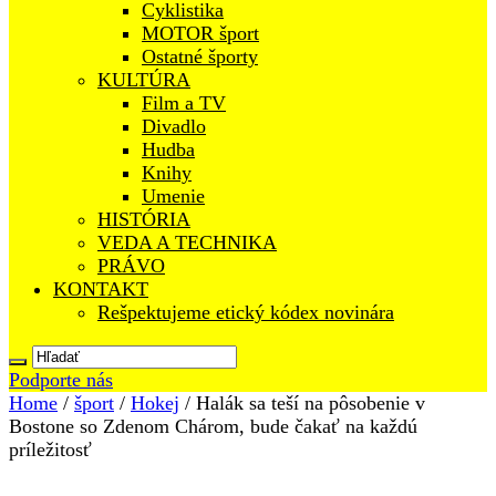
Cyklistika
MOTOR šport
Ostatné športy
KULTÚRA
Film a TV
Divadlo
Hudba
Knihy
Umenie
HISTÓRIA
VEDA A TECHNIKA
PRÁVO
KONTAKT
Rešpektujeme etický kódex novinára
Podporte nás
Home
/
šport
/
Hokej
/
Halák sa teší na pôsobenie v
Bostone so Zdenom Chárom, bude čakať na každú
príležitosť