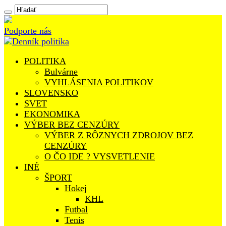
Podporte nás
POLITIKA
Bulvárne
VYHLÁSENIA POLITIKOV
SLOVENSKO
SVET
EKONOMIKA
VÝBER BEZ CENZÚRY
VÝBER Z RÔZNYCH ZDROJOV BEZ
CENZÚRY
O ČO IDE ? VYSVETLENIE
INÉ
ŠPORT
Hokej
KHL
Futbal
Tenis