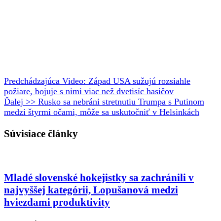
Predchádzajúca
Video: Západ USA sužujú rozsiahle
požiare, bojuje s nimi viac než dvetisíc hasičov
Ďalej >>
Rusko sa nebráni stretnutiu Trumpa s Putinom
medzi štyrmi očami, môže sa uskutočniť v Helsinkách
Súvisiace články
Mladé slovenské hokejistky sa zachránili v
najvyššej kategórii, Lopušanová medzi
hviezdami produktivity