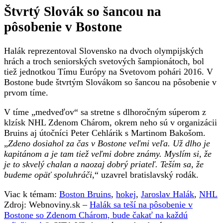
Štvrtý Slovák so šancou na
pôsobenie v Bostone
Halák reprezentoval Slovensko na dvoch olympijských
hrách a troch seniorských svetových šampionátoch, bol
tiež jednotkou Tímu Európy na Svetovom pohári 2016. V
Bostone bude štvrtým Slovákom so šancou na pôsobenie v
prvom tíme.
V tíme „medveďov“ sa stretne s dlhoročným súperom z
klzísk NHL Zdenom Chárom, okrem neho sú v organizácii
Bruins aj útočníci Peter Cehlárik s Martinom Bakošom.
„
Zdeno dosiahol za čas v Bostone veľmi veľa. Už dlho je
kapitánom a je tam tiež veľmi dobre známy. Myslím si, že
je to skvelý chalan a naozaj dobrý priateľ. Teším sa, že
budeme opäť spoluhráči
,“ uzavrel bratislavský rodák.
Viac k témam:
Boston Bruins
,
hokej
,
Jaroslav Halák
,
NHL
Zdroj: Webnoviny.sk –
Halák sa teší na pôsobenie v
Bostone so Zdenom Chárom, bude čakať na každú