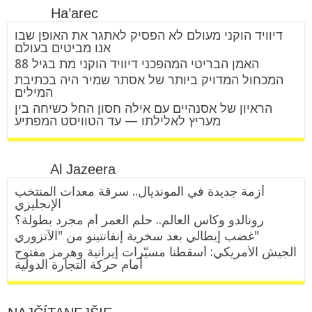
Ha’arec
דיוויד הוקני מעולם לא הפסיק לאתגר את האופן שבו
אנו מביטים בעולם
האמן הבריטי המהפכני דיוויד הוקני מת בגיל 88
המכחול המדויק ביותר של אסתר שמיר היה בכתיבת
המילים
הראיון של אסנהיים עם אילה חסון החל כשיחה בין
מעריץ לאלילתו — עד הטוויסט המפתיע
Al Jazeera
أزمة جديدة في المونديال.. سرقة معدات المنتخب
الإنجليزي
رونالدو وكأس العالم.. حلم العمر أم مجرد بطولة؟
غضب إيطالي بعد سخرية إنفانتينو من "الآتزوري"
الجيش الأمريكي: أسقطنا مسيّرات إيرانية وهرمز مفتوح
أمام حركة التجارة الدولية