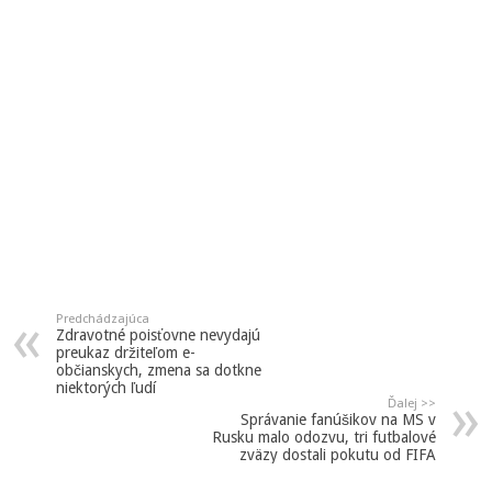
Predchádzajúca
Zdravotné poisťovne nevydajú
preukaz držiteľom e-
občianskych, zmena sa dotkne
niektorých ľudí
Ďalej >>
Správanie fanúšikov na MS v
Rusku malo odozvu, tri futbalové
zväzy dostali pokutu od FIFA