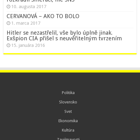
10. augusta 2017
CERVANOVÁ – AKO TO BOLO
1. marca 2017
Hitler se nezastřelil, vše bylo úplně jinak.
Exšpion CIA přišel s neuvěřitelným tvrzením
15. januára 2016
Politika
Slovensko
Svet
Ekonomika
Kultúra
Zaujímavosti