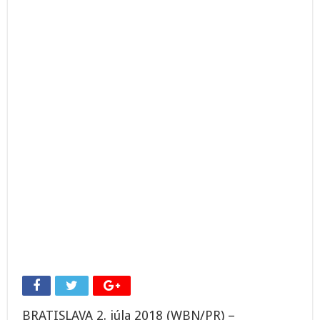
pódií:
Janoska
Ensemble
a
gitarista
Biréli
Lagrène
BRATISLAVA 2. júla 2018 (WBN/PR) –