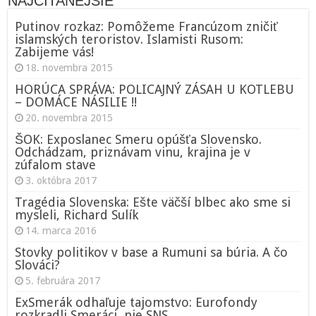
NAJČÍTANEJŠIE
Putinov rozkaz: Pomôžeme Francúzom zničiť
islamských teroristov. Islamisti Rusom:
Zabijeme vás!
18. novembra 2015
HORÚCA SPRÁVA: POLICAJNÝ ZÁSAH U KOTLEBU
– DOMÁCE NÁSILIE !!
20. novembra 2015
ŠOK: Exposlanec Smeru opúšťa Slovensko.
Odchádzam, priznávam vinu, krajina je v
zúfalom stave
3. októbra 2017
Tragédia Slovenska: Ešte väčší blbec ako sme si
mysleli, Richard Sulík
14. marca 2016
Stovky politikov v base a Rumuni sa búria. A čo
Slováci?
5. februára 2017
ExSmerák odhaľuje tajomstvo: Eurofondy
rozkradli Smeráci, nie SNS