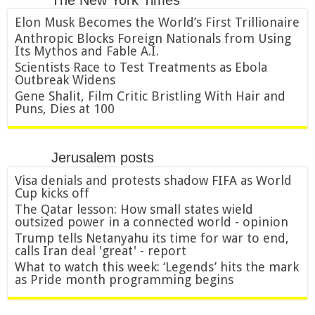
The New York Times
Elon Musk Becomes the World’s First Trillionaire
Anthropic Blocks Foreign Nationals from Using
Its Mythos and Fable A.I.
Scientists Race to Test Treatments as Ebola
Outbreak Widens
Gene Shalit, Film Critic Bristling With Hair and
Puns, Dies at 100
Jerusalem posts
Visa denials and protests shadow FIFA as World
Cup kicks off
The Qatar lesson: How small states wield
outsized power in a connected world - opinion
Trump tells Netanyahu its time for war to end,
calls Iran deal 'great' - report
What to watch this week: ‘Legends’ hits the mark
as Pride month programming begins