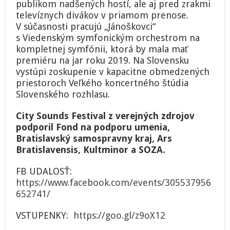
publikom nadšených hostí, ale aj pred zrakmi
televíznych divákov v priamom prenose.
V súčasnosti pracujú „Jánoškovci“
s Viedenským symfonickým orchestrom na
kompletnej symfónii, ktorá by mala mať
premiéru na jar roku 2019. Na Slovensku
vystúpi zoskupenie v kapacitne obmedzených
priestoroch Veľkého koncertného štúdia
Slovenského rozhlasu.
City Sounds Festival z verejných zdrojov
podporil Fond na podporu umenia,
Bratislavský samospravny kraj, Ars
Bratislavensis, Kultminor a SOZA.
FB UDALOSŤ:
https://www.facebook.com/events/305537956
652741/
VSTUPENKY:
https://goo.gl/z9oX12