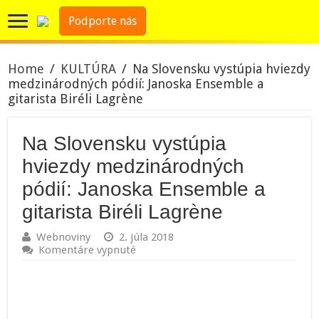
Podporte nás
Home
/
KULTÚRA
/
Na Slovensku vystúpia hviezdy
medzinárodných pódií: Janoska Ensemble a
gitarista Biréli Lagrène
Na Slovensku vystúpia
hviezdy medzinárodných
pódií: Janoska Ensemble a
gitarista Biréli Lagrène
Webnoviny
2. júla 2018
na
Komentáre vypnuté
Na
Slovensku
vystúpia
hviezdy
medzinárodných