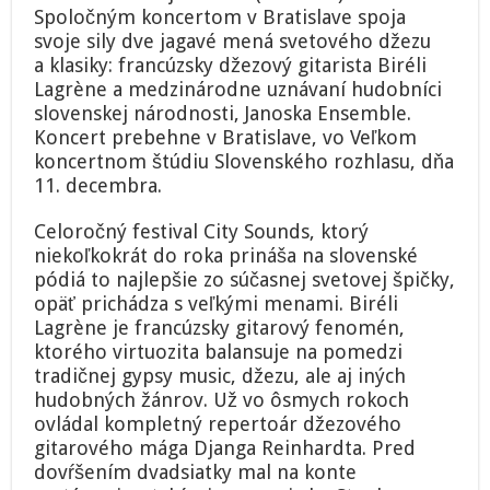
Spoločným koncertom v Bratislave spoja
svoje sily dve jagavé mená svetového džezu
a klasiky: francúzsky džezový gitarista Biréli
Lagrène a medzinárodne uznávaní hudobníci
slovenskej národnosti, Janoska Ensemble.
Koncert prebehne v Bratislave, vo Veľkom
koncertnom štúdiu Slovenského rozhlasu, dňa
11. decembra.
Celoročný festival City Sounds, ktorý
niekoľkokrát do roka prináša na slovenské
pódiá to najlepšie zo súčasnej svetovej špičky,
opäť prichádza s veľkými menami. Biréli
Lagrène je francúzsky gitarový fenomén,
ktorého virtuozita balansuje na pomedzi
tradičnej gypsy music, džezu, ale aj iných
hudobných žánrov. Už vo ôsmych rokoch
ovládal kompletný repertoár džezového
gitarového mága Djanga Reinhardta. Pred
dovŕšením dvadsiatky mal na konte