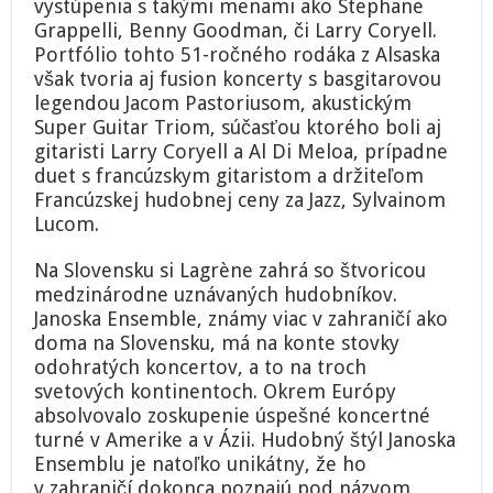
vystúpenia s takými menami ako Stephane
Grappelli, Benny Goodman, či Larry Coryell.
Portfólio tohto 51-ročného rodáka z Alsaska
však tvoria aj fusion koncerty s basgitarovou
legendou Jacom Pastoriusom, akustickým
Super Guitar Triom, súčasťou ktorého boli aj
gitaristi Larry Coryell a Al Di Meloa, prípadne
duet s francúzskym gitaristom a držiteľom
Francúzskej hudobnej ceny za Jazz, Sylvainom
Lucom.
Na Slovensku si Lagrène zahrá so štvoricou
medzinárodne uznávaných hudobníkov.
Janoska Ensemble, známy viac v zahraničí ako
doma na Slovensku, má na konte stovky
odohratých koncertov, a to na troch
svetových kontinentoch. Okrem Európy
absolvovalo zoskupenie úspešné koncertné
turné v Amerike a v Ázii. Hudobný štýl Janoska
Ensemblu je natoľko unikátny, že ho
v zahraničí dokonca poznajú pod názvom