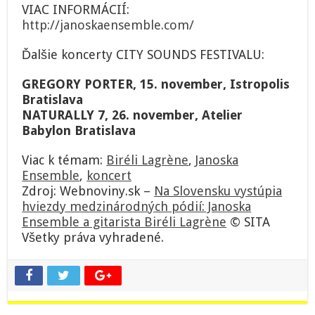
VIAC INFORMÁCIÍ:
http://janoskaensemble.com/
Ďalšie koncerty CITY SOUNDS FESTIVALU:
GREGORY PORTER, 15. november, Istropolis
Bratislava
NATURALLY 7, 26. november, Atelier
Babylon Bratislava
Viac k témam:
Biréli Lagrène
,
Janoska
Ensemble
,
koncert
Zdroj: Webnoviny.sk –
Na Slovensku vystúpia
hviezdy medzinárodných pódií: Janoska
Ensemble a gitarista Biréli Lagrène
© SITA
Všetky práva vyhradené.