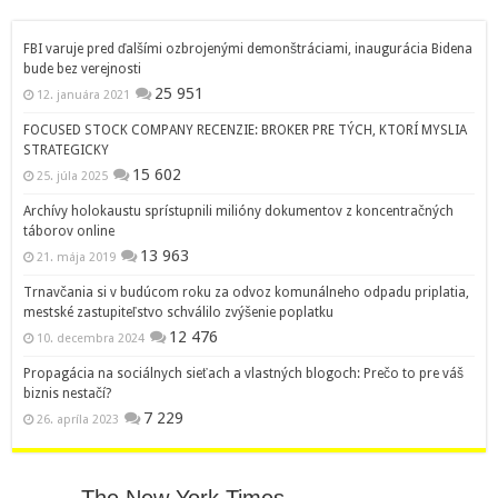
FBI varuje pred ďalšími ozbrojenými demonštráciami, inaugurácia Bidena
bude bez verejnosti
25 951
12. januára 2021
FOCUSED STOCK COMPANY RECENZIE: BROKER PRE TÝCH, KTORÍ MYSLIA
STRATEGICKY
15 602
25. júla 2025
Archívy holokaustu sprístupnili milióny dokumentov z koncentračných
táborov online
13 963
21. mája 2019
Trnavčania si v budúcom roku za odvoz komunálneho odpadu priplatia,
mestské zastupiteľstvo schválilo zvýšenie poplatku
12 476
10. decembra 2024
Propagácia na sociálnych sieťach a vlastných blogoch: Prečo to pre váš
biznis nestačí?
7 229
26. apríla 2023