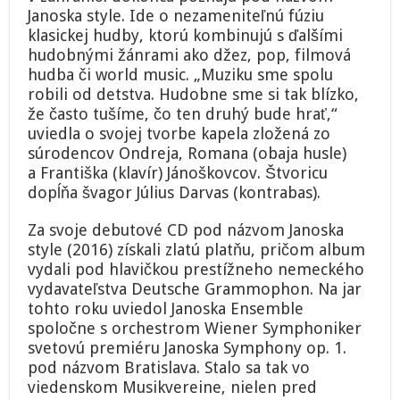
Janoska style. Ide o nezameniteľnú fúziu
klasickej hudby, ktorú kombinujú s ďalšími
hudobnými žánrami ako džez, pop, filmová
hudba či world music. „Muziku sme spolu
robili od detstva. Hudobne sme si tak blízko,
že často tušíme, čo ten druhý bude hrať,“
uviedla o svojej tvorbe kapela zložená zo
súrodencov Ondreja, Romana (obaja husle)
a Františka (klavír) Jánoškovcov. Štvoricu
dopĺňa švagor Július Darvas (kontrabas).
Za svoje debutové CD pod názvom Janoska
style (2016) získali zlatú platňu, pričom album
vydali pod hlavičkou prestížneho nemeckého
vydavateľstva Deutsche Grammophon. Na jar
tohto roku uviedol Janoska Ensemble
spoločne s orchestrom Wiener Symphoniker
svetovú premiéru Janoska Symphony op. 1.
pod názvom Bratislava. Stalo sa tak vo
viedenskom Musikvereine, nielen pred