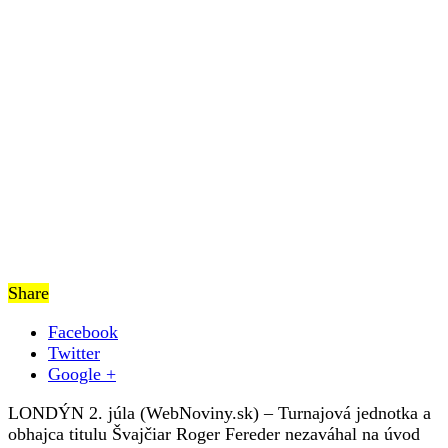
do
2.
kola
Wimbledonu
Share
Facebook
Twitter
Google +
LONDÝN 2. júla (WebNoviny.sk) – Turnajová jednotka a
obhajca titulu Švajčiar Roger Fereder nezaváhal na úvod