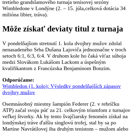
tretieho grandslamového turnaja tenisovej sezóny
Wimbledone v Londýne (2. – 15. júla,celková dotácia 34
milióna libier, tráva).
Môže získať deviaty titul z turnaja
V pondelňajšom stretnutí 1. kola dvojhry mužov zdolal
nenasadeného Srba Dušana Lajoviča jednoznačne v troch
setoch 6:1, 6:3, 6:4. V druhom kole ho čaká víťaz súboja
medzi Slovákom Lukášom Lackom a úspešným
kvalifikantom z Francúzska Benjaminom Bonzim.
Odporúčame:
Wimbledon (1. kolo): Výsledky pondelňajších zápasov
dvojhry mužov
Osemnásobný miestny šampión Federer (2. v rebríčku
ATP) začal svoju púť za 21. celkovým triumfom z turnajov
veľkej štvorky. Ak by tento švajčiarsky fenomén získal na
londýnskej tráve ďalšiu singlovú trofej, stal by sa po
Martine Navrátilovej iba druhým tenistom – mužom alebo