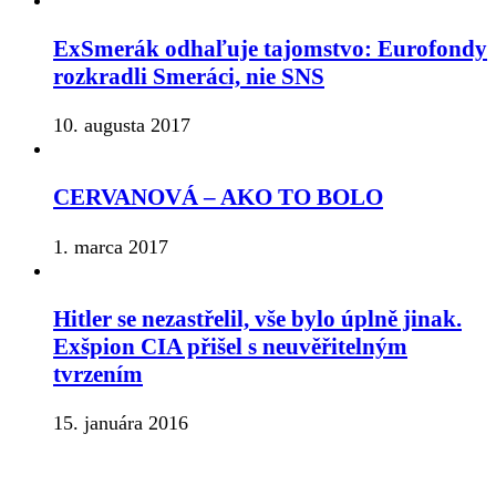
ExSmerák odhaľuje tajomstvo: Eurofondy
rozkradli Smeráci, nie SNS
10. augusta 2017
CERVANOVÁ – AKO TO BOLO
1. marca 2017
Hitler se nezastřelil, vše bylo úplně jinak.
Exšpion CIA přišel s neuvěřitelným
tvrzením
15. januára 2016