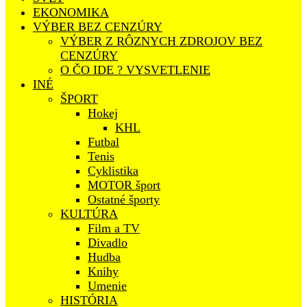
EKONOMIKA
VÝBER BEZ CENZÚRY
VÝBER Z RÔZNYCH ZDROJOV BEZ
CENZÚRY
O ČO IDE ? VYSVETLENIE
INÉ
ŠPORT
Hokej
KHL
Futbal
Tenis
Cyklistika
MOTOR šport
Ostatné športy
KULTÚRA
Film a TV
Divadlo
Hudba
Knihy
Umenie
HISTÓRIA