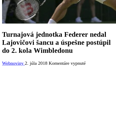
Turnajová jednotka Federer nedal
Lajovičovi šancu a úspešne postúpil
do 2. kola Wimbledonu
na
Webnoviny
2. júla 2018
Komentáre vypnuté
Turnajová
jednotka
Federer
nedal
Lajovičovi
šancu
a
úspešne
postúpil