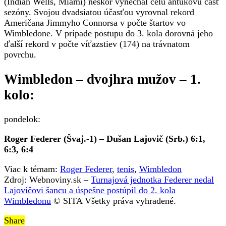
(Indian Wells, Miami) neskôr vynechal celú antukovú časť
sezóny. Svojou dvadsiatou účasťou vyrovnal rekord
Američana Jimmyho Connorsa v počte štartov vo
Wimbledone. V prípade postupu do 3. kola dorovná jeho
ďalší rekord v počte víťazstiev (174) na trávnatom
povrchu.
Wimbledon – dvojhra mužov – 1.
kolo:
pondelok:
Roger Federer (Švaj.-1) – Dušan Lajovič (Srb.) 6:1,
6:3, 6:4
Viac k témam:
Roger Federer
,
tenis
,
Wimbledon
Zdroj: Webnoviny.sk –
Turnajová jednotka Federer nedal
Lajovičovi šancu a úspešne postúpil do 2. kola
Wimbledonu
© SITA Všetky práva vyhradené.
Share