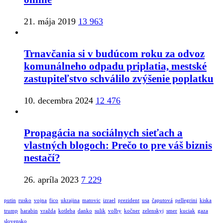
21. mája 2019
13 963
Trnavčania si v budúcom roku za odvoz
komunálneho odpadu priplatia, mestské
zastupiteľstvo schválilo zvýšenie poplatku
10. decembra 2024
12 476
Propagácia na sociálnych sieťach a
vlastných blogoch: Prečo to pre váš biznis
nestačí?
26. apríla 2023
7 229
putin
rusko
vojna
fico
ukrajina
matovic
izrael
prezident
usa
čaputová
pellegrini
kiska
trump
harabin
vražda
kotleba
danko
sulik
volby
kočner
zelenskyj
smer
kuciak
gaza
slovensko