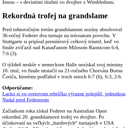
ženou – s deviatimi titulmi vo dvojhre z Wimbledonu.
Rekordná trofej na grandslame
Pred tohtoročným tretím grandslamom sezóny absolvoval
36-ročný Federer dva turnaje na trávnatom povrchu. V
Stuttgarte si pripísal premiérový celkový triumf, keď vo
finále zvíťazil nad Kanaďanom Milosom Raonicom 6:4,
7:6 (3).
O týždeň neskôr v nemeckom Halle nezískal svoj miestny
10. titul, vo finále nestačil na 21-ročného Chorváta Bornu
Čoriča, ktorému podľahol v troch setoch 6:7 (6), 6:3, 2:6.
Odporúčame:
Lacko si vo svetovom rebríčku výrazne polepšil, jednotkou
Nadal pred Federerom
Začiatkom roka získal Federer na Australian Open
rekordnú 20. grandslamovú trofej vo dvojhre. Po
účinkovaní na veľkých „hardových“ turnajoch v USA