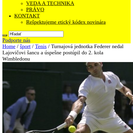
VEDA A TECHNIKA
PRÁVO
KONTAKT
Rešpektujeme etický kódex novinára
Podporte nás
Home
/
šport
/
Tenis
/
Turnajová jednotka Federer nedal
Lajovičovi šancu a úspešne postúpil do 2. kola
Wimbledonu