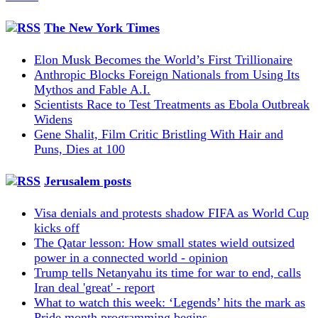
The New York Times
Elon Musk Becomes the World’s First Trillionaire
Anthropic Blocks Foreign Nationals from Using Its
Mythos and Fable A.I.
Scientists Race to Test Treatments as Ebola Outbreak
Widens
Gene Shalit, Film Critic Bristling With Hair and
Puns, Dies at 100
Jerusalem posts
Visa denials and protests shadow FIFA as World Cup
kicks off
The Qatar lesson: How small states wield outsized
power in a connected world - opinion
Trump tells Netanyahu its time for war to end, calls
Iran deal 'great' - report
What to watch this week: ‘Legends’ hits the mark as
Pride month programming begins