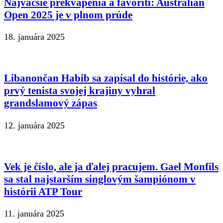
Najväčšie prekvapenia a favoriti: Australian
Open 2025 je v plnom prúde
18. januára 2025
Libanončan Habib sa zapísal do histórie, ako
prvý tenista svojej krajiny vyhral
grandslamový zápas
12. januára 2025
Vek je číslo, ale ja ďalej pracujem. Gael Monfils
sa stal najstarším singlovým šampiónom v
histórii ATP Tour
11. januára 2025