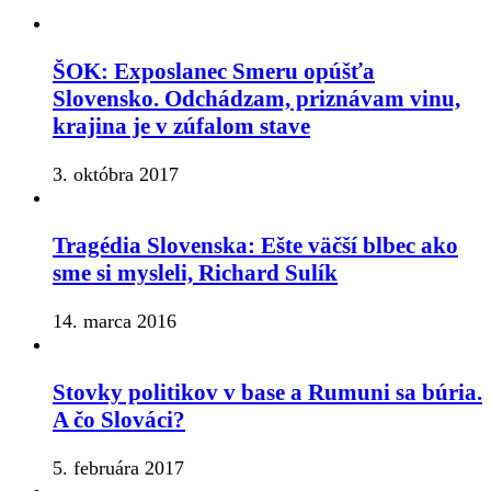
ŠOK: Exposlanec Smeru opúšťa
Slovensko. Odchádzam, priznávam vinu,
krajina je v zúfalom stave
3. októbra 2017
Tragédia Slovenska: Ešte väčší blbec ako
sme si mysleli, Richard Sulík
14. marca 2016
Stovky politikov v base a Rumuni sa búria.
A čo Slováci?
5. februára 2017