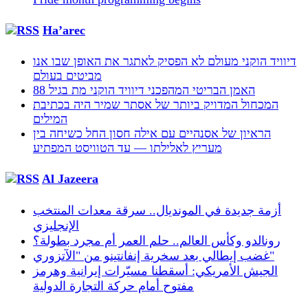
Ha’arec
דיוויד הוקני מעולם לא הפסיק לאתגר את האופן שבו אנו
מביטים בעולם
האמן הבריטי המהפכני דיוויד הוקני מת בגיל 88
המכחול המדויק ביותר של אסתר שמיר היה בכתיבת
המילים
הראיון של אסנהיים עם אילה חסון החל כשיחה בין
מעריץ לאלילתו — עד הטוויסט המפתיע
Al Jazeera
أزمة جديدة في المونديال.. سرقة معدات المنتخب
الإنجليزي
رونالدو وكأس العالم.. حلم العمر أم مجرد بطولة؟
غضب إيطالي بعد سخرية إنفانتينو من "الآتزوري"
الجيش الأمريكي: أسقطنا مسيّرات إيرانية وهرمز
مفتوح أمام حركة التجارة الدولية