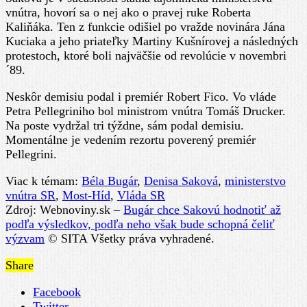
vnútra, hovorí sa o nej ako o pravej ruke Roberta
Kaliňáka. Ten z funkcie odišiel po vražde novinára Jána
Kuciaka a jeho priateľky Martiny Kušnírovej a následných
protestoch, ktoré boli najväčšie od revolúcie v novembri
´89.
Neskôr demisiu podal i premiér Robert Fico. Vo vláde
Petra Pellegriniho bol ministrom vnútra Tomáš Drucker.
Na poste vydržal tri týždne, sám podal demisiu.
Momentálne je vedením rezortu poverený premiér
Pellegrini.
Viac k témam:
Béla Bugár
,
Denisa Saková
,
ministerstvo
vnútra SR
,
Most-Híd
,
Vláda SR
Zdroj: Webnoviny.sk –
Bugár chce Sakovú hodnotiť až
podľa výsledkov, podľa neho však bude schopná čeliť
výzvam
© SITA Všetky práva vyhradené.
Share
Facebook
Twitter