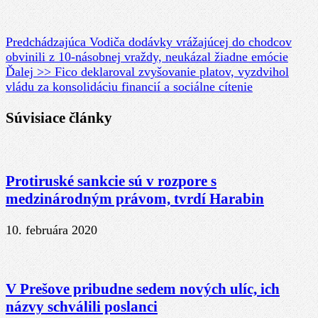
Predchádzajúca
Vodiča dodávky vrážajúcej do chodcov
obvinili z 10-násobnej vraždy, neukázal žiadne emócie
Ďalej >>
Fico deklaroval zvyšovanie platov, vyzdvihol
vládu za konsolidáciu financií a sociálne cítenie
Súvisiace články
Protiruské sankcie sú v rozpore s
medzinárodným právom, tvrdí Harabin
10. februára 2020
V Prešove pribudne sedem nových ulíc, ich
názvy schválili poslanci