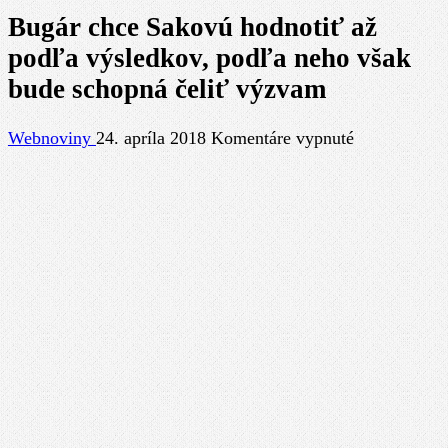
Bugár chce Sakovú hodnotiť až
podľa výsledkov, podľa neho však
bude schopná čeliť výzvam
na
Webnoviny
24. apríla 2018
Komentáre vypnuté
Bugár
chce
Sakovú
hodnotiť
až
podľa
výsledkov,
podľa
neho
však
bude
schopná
čeliť
výzvam