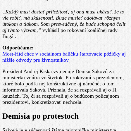
„Každý musí dostať príležitosť, aj ona musí ukázať, že to
vie robiť, má skúsenosti. Bude musieť odolávať rôznym
útokom a tlakom. Som presvedčený, že bude schopná čeliť
aj týmto výzvam,“
vyhlásil po rokovaní koaličnej rady
Bugár.
Odporúčame:
Most-Híd chce v sociálnom balíčku štartovacie pôžičky aj
nižšie odvody pre živnostníkov
Prezident Andrej Kiska vymenuje Denisu Sakovú za
ministerku vnútra vo štvrtok. Po rokovaní s prezidentom,
ktoré bolo podľa nej konštruktívne aj náročné, o tom
informovala Saková. Priznala, že sa rozprávali aj o IT
kauzách. To, či sa rozprávali aj o budúcom policajnom
prezidentovi, konkretizovať nechcela.
Demisia po protestoch
Saková je v súčasnosti štátna tajomníčka ministerstva