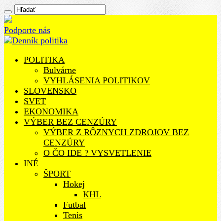
Podporte nás
POLITIKA
Bulvárne
VYHLÁSENIA POLITIKOV
SLOVENSKO
SVET
EKONOMIKA
VÝBER BEZ CENZÚRY
VÝBER Z RÔZNYCH ZDROJOV BEZ
CENZÚRY
O ČO IDE ? VYSVETLENIE
INÉ
ŠPORT
Hokej
KHL
Futbal
Tenis