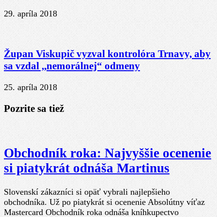
29. apríla 2018
Župan Viskupič vyzval kontrolóra Trnavy, aby
sa vzdal ,,nemorálnej“ odmeny
25. apríla 2018
Pozrite sa tiež
Obchodník roka: Najvyššie ocenenie
si piatykrát odnáša Martinus
Slovenskí zákazníci si opäť vybrali najlepšieho
obchodníka. Už po piatykrát si ocenenie Absolútny víťaz
Mastercard Obchodník roka odnáša kníhkupectvo