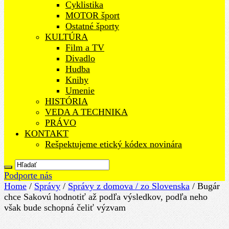
Cyklistika
MOTOR šport
Ostatné športy
KULTÚRA
Film a TV
Divadlo
Hudba
Knihy
Umenie
HISTÓRIA
VEDA A TECHNIKA
PRÁVO
KONTAKT
Rešpektujeme etický kódex novinára
Podporte nás
Home
/
Správy
/
Správy z domova / zo Slovenska
/
Bugár
chce Sakovú hodnotiť až podľa výsledkov, podľa neho
však bude schopná čeliť výzvam