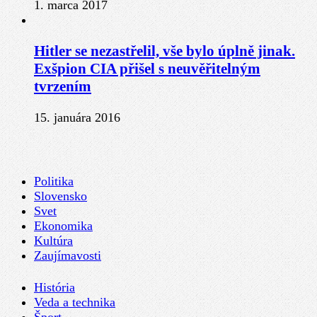
1. marca 2017
Hitler se nezastřelil, vše bylo úplně jinak.
Exšpion CIA přišel s neuvěřitelným
tvrzením
15. januára 2016
Politika
Slovensko
Svet
Ekonomika
Kultúra
Zaujímavosti
História
Veda a technika
Šport