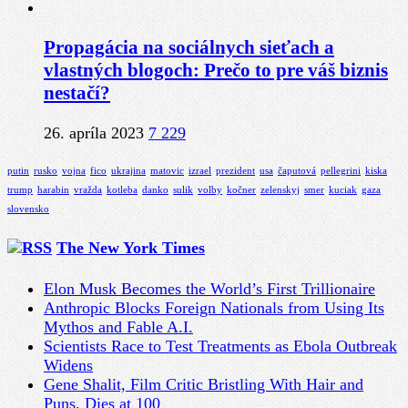
Propagácia na sociálnych sieťach a
vlastných blogoch: Prečo to pre váš biznis
nestačí?
26. apríla 2023
7 229
putin
rusko
vojna
fico
ukrajina
matovic
izrael
prezident
usa
čaputová
pellegrini
kiska
trump
harabin
vražda
kotleba
danko
sulik
volby
kočner
zelenskyj
smer
kuciak
gaza
slovensko
The New York Times
Elon Musk Becomes the World’s First Trillionaire
Anthropic Blocks Foreign Nationals from Using Its
Mythos and Fable A.I.
Scientists Race to Test Treatments as Ebola Outbreak
Widens
Gene Shalit, Film Critic Bristling With Hair and
Puns, Dies at 100