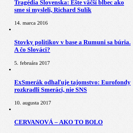
Tragédia Slovenska: Ešte väčší blbec ako
sme si mysleli, Richard Sulík
14. marca 2016
Stovky politikov v base a Rumuni sa búria.
A čo Slováci?
5. februára 2017
ExSmerák odhaľuje tajomstvo: Eurofondy
rozkradli Smeráci, nie SNS
10. augusta 2017
CERVANOVÁ – AKO TO BOLO