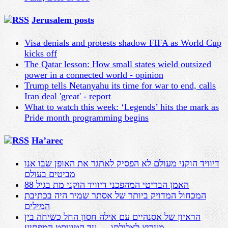
Jerusalem posts
Visa denials and protests shadow FIFA as World Cup
kicks off
The Qatar lesson: How small states wield outsized
power in a connected world - opinion
Trump tells Netanyahu its time for war to end, calls
Iran deal 'great' - report
What to watch this week: ‘Legends’ hits the mark as
Pride month programming begins
Ha’arec
דיוויד הוקני מעולם לא הפסיק לאתגר את האופן שבו אנו
מביטים בעולם
האמן הבריטי המהפכני דיוויד הוקני מת בגיל 88
המכחול המדויק ביותר של אסתר שמיר היה בכתיבת
המילים
הראיון של אסנהיים עם אילה חסון החל כשיחה בין
מעריץ לאלילתו — עד הטוויסט המפתיע