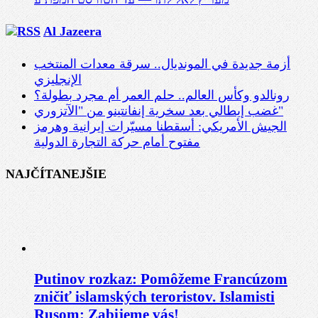
Al Jazeera
أزمة جديدة في المونديال.. سرقة معدات المنتخب
الإنجليزي
رونالدو وكأس العالم.. حلم العمر أم مجرد بطولة؟
غضب إيطالي بعد سخرية إنفانتينو من "الآتزوري"
الجيش الأمريكي: أسقطنا مسيّرات إيرانية وهرمز
مفتوح أمام حركة التجارة الدولية
NAJČÍTANEJŠIE
Putinov rozkaz: Pomôžeme Francúzom
zničiť islamských teroristov. Islamisti
Rusom: Zabijeme vás!