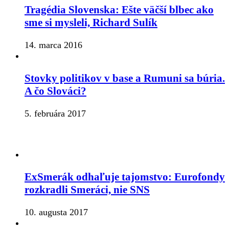
Tragédia Slovenska: Ešte väčší blbec ako
sme si mysleli, Richard Sulík
14. marca 2016
Stovky politikov v base a Rumuni sa búria.
A čo Slováci?
5. februára 2017
ExSmerák odhaľuje tajomstvo: Eurofondy
rozkradli Smeráci, nie SNS
10. augusta 2017