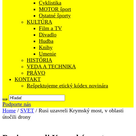
Cyklistika
MOTOR šport
Ostatné športy
KULTÚRA
Film a TV
Divadlo
Hudba
Knihy
Umenie
HISTÓRIA
VEDA A TECHNIKA
PRÁVO
KONTAKT
Rešpektujeme etický kódex novinára
Podporte nás
Home
/
SVET
/
Rusi uzavreli Krymský most, v oblasti
útočili drony