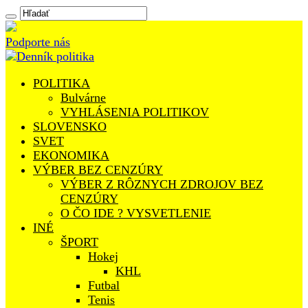
Podporte nás
POLITIKA
Bulvárne
VYHLÁSENIA POLITIKOV
SLOVENSKO
SVET
EKONOMIKA
VÝBER BEZ CENZÚRY
VÝBER Z RÔZNYCH ZDROJOV BEZ
CENZÚRY
O ČO IDE ? VYSVETLENIE
INÉ
ŠPORT
Hokej
KHL
Futbal
Tenis