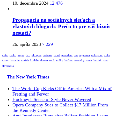
10. decembra 2024
12 476
Propagácia na sociálnych sieťach a
vlastných blogoch: Prečo to pre váš biznis
nestačí?
26. apríla 2023
7 229
putin
rusko
vojna
fico
ukrajina
matovic
izrael
prezident
usa
čaputová
pellegrini
kiska
trump
harabin
vražda
kotleba
danko
sulik
volby
kočner
zelenskyj
smer
kuciak
gaza
slovensko
The New York Times
The World Cup Kicks Off in America With a Mix of
Fretting and Fervor
Hockney’s Sense of Style Never Wavered
Opera Company Sues to Collect $17 Million From
the Kennedy Center
Anti-Immigrant Riots after Belfast Stabbing Leave