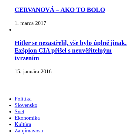
CERVANOVÁ – AKO TO BOLO
1. marca 2017
Hitler se nezastřelil, vše bylo úplně jinak.
Exšpion CIA přišel s neuvěřitelným
tvrzením
15. januára 2016
Politika
Slovensko
Svet
Ekonomika
Kultúra
Zaujímavosti