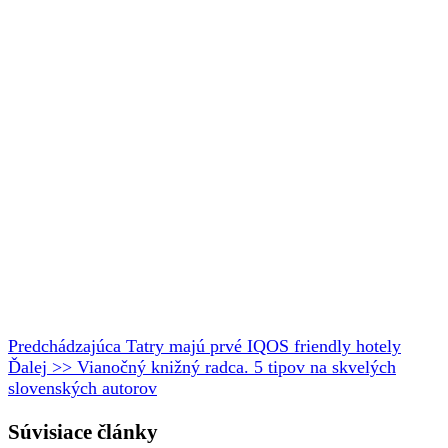
Predchádzajúca
Tatry majú prvé IQOS friendly hotely
Ďalej >>
Vianočný knižný radca. 5 tipov na skvelých
slovenských autorov
Súvisiace články