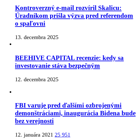
Kontroverzný e-mail rozvíril Skalicu:
Úradníkom prišla výzva pred referendom
o spaľovni
13. decembra 2025
BEEHIVE CAPITAL recenzie: kedy sa
investovanie stáva bezpečným
12. decembra 2025
FBI varuje pred ďalšími ozbrojenými
demonštráciami, inaugurácia Bidena bude
bez verejnosti
12. januára 2021
25 951