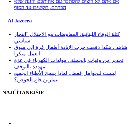
אם אתם לא רוצים להסתבך עם אחותכם הזונה שלא
הכרתם, תקשיבו עד הסוף
Al Jazeera
كتلة الوفاء اللبنانية: المفاوضات مع الاحتلال "انتحار
سياسي"
شاهد.. هكذا دفعت حرب الإبادة أطفال غزة إلى سوق
العمل مبكرا
تحذير من وفيات بالجملة.. مولدات الكهرباء في غزة
مهددة بالتوقف
ليست للحوامل فقط.. لماذا ينصح الأطباء الجميع
بتمارين قاع الحوض؟
NAJČÍTANEJŠIE