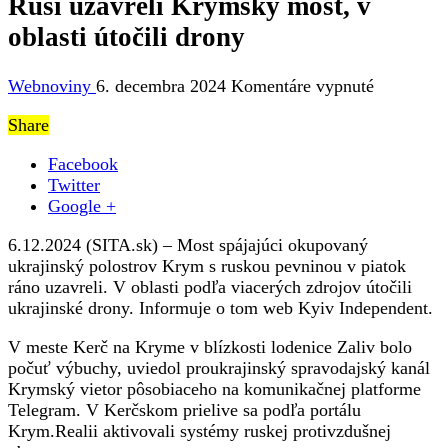
Rusi uzavreli Krymský most, v
oblasti útočili drony
na
Webnoviny
6. decembra 2024
Komentáre vypnuté
Rusi
Share
uzavreli
Krymský
Facebook
most,
Twitter
v
Google +
oblasti
útočili
6.12.2024 (SITA.sk) – Most spájajúci okupovaný
drony
ukrajinský polostrov Krym s ruskou pevninou v piatok
ráno uzavreli. V oblasti podľa viacerých zdrojov útočili
ukrajinské drony. Informuje o tom web Kyiv Independent.
V meste Kerč na Kryme v blízkosti lodenice Zaliv bolo
počuť výbuchy, uviedol proukrajinský spravodajský kanál
Krymský vietor pôsobiaceho na komunikačnej platforme
Telegram. V Kerčskom prielive sa podľa portálu
Krym.Realii aktivovali systémy ruskej protivzdušnej