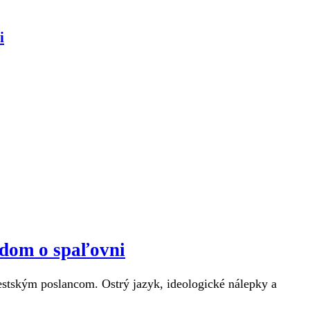
i
ndom o spaľovni
estským poslancom. Ostrý jazyk, ideologické nálepky a