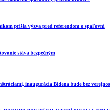
níkom prišla výzva pred referendom o spaľovni
tovanie stáva bezpečným
štráciami, inaugurácia Bidena bude bez verejnos