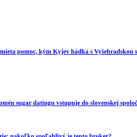
dmieta pomoc, kým Kyjev hádka s Vyšehradskou 
nomén sugar datingu vstupuje do slovenskej spoloč
ie: nakoľko spoľahlivý je tento broker?