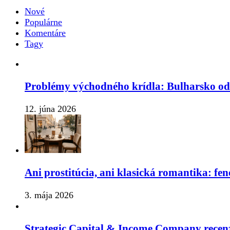
Nové
Populárne
Komentáre
Tagy
Problémy východného krídla: Bulharsko o
12. júna 2026
Ani prostitúcia, ani klasická romantika: fe
3. mája 2026
Strategic Capital & Income Company recenz