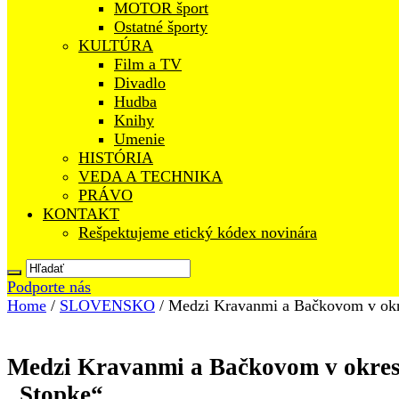
MOTOR šport
Ostatné športy
KULTÚRA
Film a TV
Divadlo
Hudba
Knihy
Umenie
HISTÓRIA
VEDA A TECHNIKA
PRÁVO
KONTAKT
Rešpektujeme etický kódex novinára
Podporte nás
Home
/
SLOVENSKO
/
Medzi Kravanmi a Bačkovom v okres
Medzi Kravanmi a Bačkovom v okrese 
„Stopke“