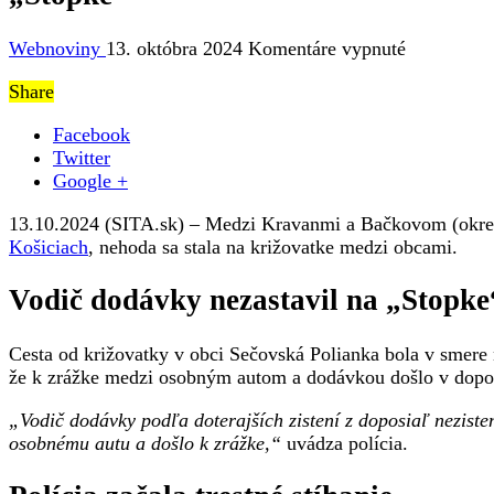
na
Webnoviny
13. októbra 2024
Komentáre vypnuté
Medzi
Share
Kravanmi
a
Facebook
Bačkovom
Twitter
v
Google +
okrese
Trebišov
13.10.2024 (SITA.sk) – Medzi Kravanmi a Bačkovom (okres 
sa
Košiciach
, nehoda sa stala na križovatke medzi obcami.
stala
vážna
Vodič dodávky nezastavil na „Stopke
dopravná
nehoda,
vodič
Cesta od križovatky v obci Sečovská Polianka bola v smere 
dodávky
že k zrážke medzi osobným autom a dodávkou došlo v dopo
nezastavil
na
„Vodič dodávky podľa doterajších zistení z doposiaľ neziste
„Stopke“
osobnému autu a došlo k zrážke,“
uvádza polícia.