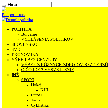
Podporte nás
POLITIKA
Bulvárne
VYHLÁSENIA POLITIKOV
SLOVENSKO
SVET
EKONOMIKA
VÝBER BEZ CENZÚRY
VÝBER Z RÔZNYCH ZDROJOV BEZ CENZ
O ČO IDE ? VYSVETLENIE
INÉ
ŠPORT
Hokej
KHL
Futbal
Tenis
Cyklistika