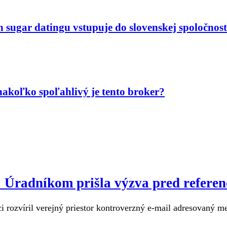
n sugar datingu vstupuje do slovenskej spoločnost
akoľko spoľahlivý je tento broker?
u: Úradníkom prišla výzva pred refere
 rozvíril verejný priestor kontroverzný e-mail adresovaný m