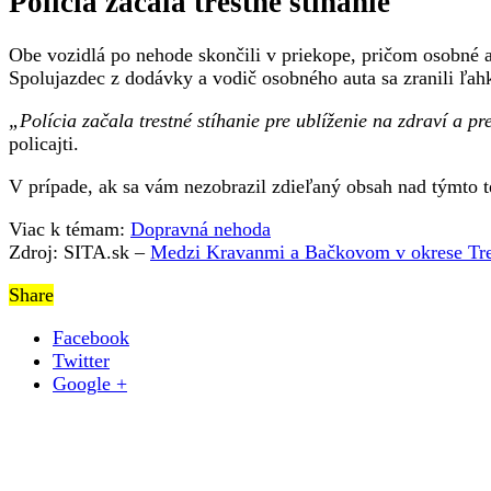
Polícia začala trestné stíhanie
Obe vozidlá po nehode skončili v priekope, pričom osobné a
Spolujazdec z dodávky a vodič osobného auta sa zranili ľahk
„Polícia začala trestné stíhanie pre ublíženie na zdraví a p
policajti.
V prípade, ak sa vám nezobrazil zdieľaný obsah nad týmto
Viac k témam:
Dopravná nehoda
Zdroj: SITA.sk –
Medzi Kravanmi a Bačkovom v okrese Treb
Share
Facebook
Twitter
Google +