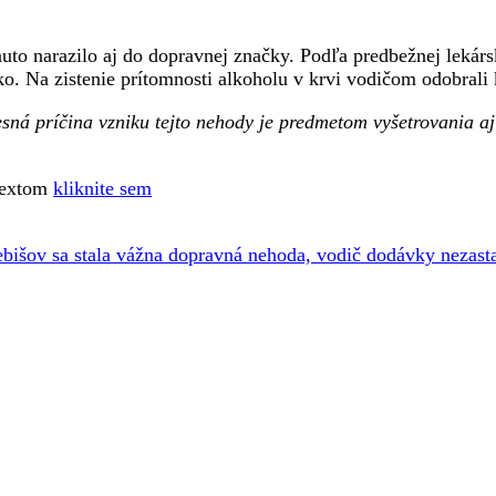
uto narazilo aj do dopravnej značky. Podľa predbežnej lekárs
o. Na zistenie prítomnosti alkoholu v krvi vodičom odobrali 
resná príčina vzniku tejto nehody je predmetom vyšetrovania a
 textom
kliknite sem
išov sa stala vážna dopravná nehoda, vodič dodávky nezasta