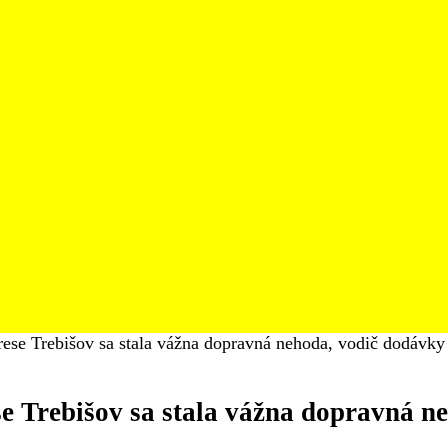
e Trebišov sa stala vážna dopravná nehoda, vodič dodávky 
Trebišov sa stala vážna dopravná ne