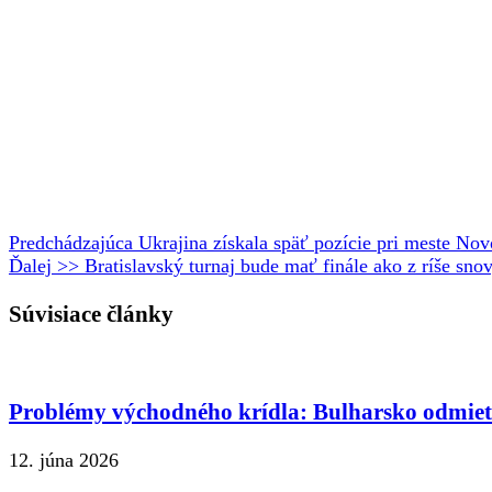
Predchádzajúca
Ukrajina získala späť pozície pri meste Nov
Ďalej >>
Bratislavský turnaj bude mať finále ako z ríše snov
Súvisiace články
Problémy východného krídla: Bulharsko odmie
12. júna 2026