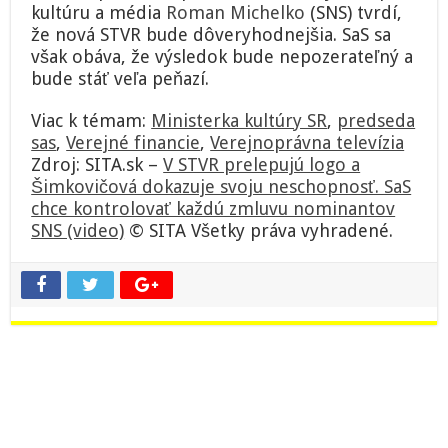
kultúru a média
Roman Michelko
(SNS) tvrdí,
že nová STVR bude dôveryhodnejšia. SaS sa
však obáva, že výsledok bude nepozerateľný a
bude stáť veľa peňazí.
Viac k témam:
Ministerka kultúry SR
,
predseda
sas
,
Verejné financie
,
Verejnoprávna televízia
Zdroj: SITA.sk –
V STVR prelepujú logo a
Šimkovičová dokazuje svoju neschopnosť. SaS
chce kontrolovať každú zmluvu nominantov
SNS (video)
© SITA Všetky práva vyhradené.