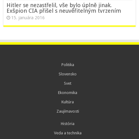
Hitler se nezastřelil, vše bylo úplně jinak.
Exšpion CIA přišel s neuvěřitelným tvrzením
15. januára 2016
Politika
Slovensko
Svet
Ekonomika
Kultúra
Zaujímavosti
História
Veda a technika