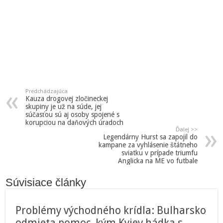
Predchádzajúca
Kauza drogovej zločineckej
skupiny je už na súde, jej
súčasťou sú aj osoby spojené s
korupciou na daňových úradoch
Ďalej >>
Legendárny Hurst sa zapojil do
kampane za vyhlásenie štátneho
sviatku v prípade triumfu
Anglicka na ME vo futbale
Súvisiace články
Problémy východného krídla: Bulharsko
odmieta pomoc, kým Kyjev hádka s