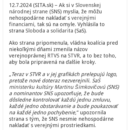
logo
12.7.2024 (SITA.sk) – Ak si v
Slovenskej
a
národnej strane
(SNS) myslia, že môžu
Šimkovičová
nehospodárne nakladať s
verejnými
dokazuje
svoju
financiami
, tak sú na omyle. Vyhlásila to
neschopnosť.
strana
Sloboda a solidarita
(SaS).
SaS
chce
Ako strana pripomenula, vládna koalícia pred
kontrolovať
niekoľkými dňami zmenila názov
každú
zmluvu
verejnoprávnej
RTVS
na
STVR
, a to bez toho,
nominantov
aby bola pripravená na ďalšie kroky.
SNS
(video)
„
Teraz v STVR a v jej grafikách prelepujú logo,
pretože nové doteraz nezverejnili. SaS
ministerku kultúry
Martinu Šimkovičovú
(SNS)
a nominantov SNS upozorňuje, že bude
dôsledne kontrolovať každú jednu zmluvu,
každé jedno obstarávanie a bude poukazovať
na každé jedno pochybenie
,“ upozornila
strana s tým, že SNS nesmie nehospodárne
nakladať s verejnými prostriedkami.