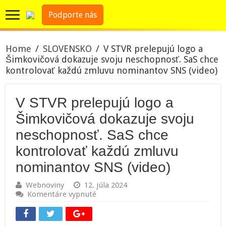
Podporte nás
Home
/
SLOVENSKO
/
V STVR prelepujú logo a
Šimkovičová dokazuje svoju neschopnosť. SaS chce
kontrolovať každú zmluvu nominantov SNS (video)
V STVR prelepujú logo a
Šimkovičová dokazuje svoju
neschopnosť. SaS chce
kontrolovať každú zmluvu
nominantov SNS (video)
Webnoviny
12. júla 2024
na
Komentáre vypnuté
V
STVR
prelepujú