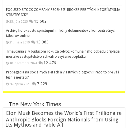
FOCUSED STOCK COMPANY RECENZIE: BROKER PRE TÝCH, KTORÍ MYSLIA
STRATEGICKY
15 602
25. júla 2025
Archívy holokaustu sprístupnili milióny dokumentov z koncentračných
táborov online
13 963
21. mája 2019
Trnavčania si v budúcom roku za odvoz komunálneho odpadu priplatia,
mestské zastupiteľstvo schválilo zvýšenie poplatku
12 476
10. decembra 2024
Propagácia na sociálnych sieťach a vlastných blogoch: Prečo to pre váš
biznis nestačí?
7 229
26. apríla 2023
The New York Times
Elon Musk Becomes the World’s First Trillionaire
Anthropic Blocks Foreign Nationals from Using
Its Mythos and Fable A.I.