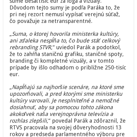
sume desaťtisíc eur za logá a vizuály.
Dôvodom tejto sumy je podľa Paráka to, že
pri nej rezort nemusí vypísať verejnú súťaž,
čo považuje za netransparentné.
„
Suma, o ktorej hovorila ministerka kultúry,
ani zďaleka nespĺňa to, čo bude stáť celkový
rebranding STVR
,“ uviedol Parák a podotkol,
že to zahŕňa staničnú grafiku, staničné spoty,
branding či kompletné vizuály, a v tomto
prípade by išlo odhadom o približne 250-tisíc
eur.
„
Napĺňajú sa najhoršie scenáre, na ktoré sme
upozorňovali, a pred ktorými sme ministerku
kultúry varovali. Je nesplniteľné a nemožné
dosiahnuť, aby sa pomocou tohto zákona
akokoľvek naša verejnoprávna televízia a
rozhlas zlepšili
,“ povedal Parák a zdôraznil, že
RTVS pracovala na svojej dôveryhodnosti 13
rokov a predseda parlamentného výboru pre