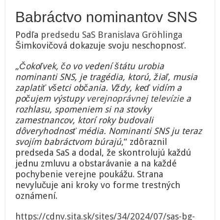
Babráctvo nominantov SNS
Podľa
predsedu SaS
Branislava Gröhlinga
Šimkovičová dokazuje svoju neschopnosť.
„
Čokoľvek, čo vo vedení štátu urobia
nominanti SNS, je tragédia, ktorú, žiaľ, musia
zaplatiť všetci občania. Vždy, keď vidím a
počujem výstupy
verejnoprávnej televízie
a
rozhlasu, spomeniem si na stovky
zamestnancov, ktorí roky budovali
dôveryhodnosť média. Nominanti SNS ju teraz
svojím babráctvom búrajú
,“ zdôraznil
predseda SaS a dodal, že skontrolujú každú
jednu zmluvu a obstarávanie a na každé
pochybenie verejne poukážu. Strana
nevylučuje ani kroky vo forme trestných
oznámení.
https://cdnv.sita.sk/sites/34/2024/07/sas-bg-