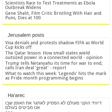
Scientists Race to Test Treatments as Ebola
Outbreak Widens
Gene Shalit, Film Critic Bristling With Hair and
Puns, Dies at 100
Jerusalem posts
Visa denials and protests shadow FIFA as World
Cup kicks off
The Qatar lesson: How small states wield
outsized power in a connected world - opinion
Trump tells Netanyahu its time for war to end,
calls Iran deal 'great' - report
What to watch this week: ‘Legends’ hits the mark
as Pride month programming begins
Ha’arec
דיוויד הוקני מעולם לא הפסיק לאתגר את האופן שבו
אנו מביטים בעולם