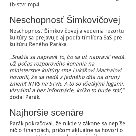
tb-stvr.mp4
Neschopnosť Šimkovičovej
Neschopnosť Šimkovičovej a vedenia
rezortu
kultúry
sa prejavuje aj podľa tímlídra SaS pre
kultúru
Reného Paráka
.
„
Snažia sa napraviť to, čo sa už napraviť nedá.
Už počas rozporového konania na
ministerstve kultúry sme
Lukášovi Machalovi
hovorili, že sa nedá z jedného dňa na druhý
zmeniť RTVS na STVR. A to so všetkými logami,
vizuálmi a bez informácie, koľko to bude stáť
,“
dodal Parák.
Najhoršie scenáre
Parák pokračoval, že nikde v zákone sa nepíše
nič o financiách, pričom aktuálne sa hovorí o