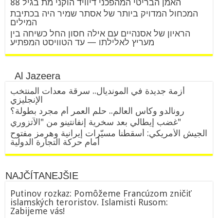
האמן הבריטי המהפכני דיוויד הוקני מת בגיל 88
המכחול המדויק ביותר של אסתר שמיר היה בכתיבת
המילים
הראיון של אסנהיים עם אילה חסון החל כשיחה בין
מעריץ לאלילתו — עד הטוויסט המפתיע
Al Jazeera
أزمة جديدة في المونديال.. سرقة معدات المنتخب
الإنجليزي
رونالدو وكأس العالم.. حلم العمر أم مجرد بطولة؟
غضب إيطالي بعد سخرية إنفانتينو من "الآتزوري"
الجيش الأمريكي: أسقطنا مسيّرات إيرانية وهرمز مفتوح
أمام حركة التجارة الدولية
NAJČÍTANEJŠIE
Putinov rozkaz: Pomôžeme Francúzom zničiť
islamských teroristov. Islamisti Rusom:
Zabijeme vás!