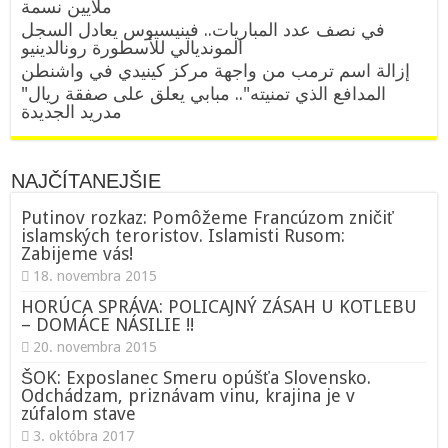
ملايين نسمة
في نصف عدد المباريات.. فينيسيوس يعادل السجل
المونديالي للأسطورة رونالدينيو
إزالة اسم ترمب من واجهة مركز كينيدي في واشنطن
"المدافع الذي تمنيته".. مبابي يعلق على صفقة ريال
مدريد الجديدة
NAJČÍTANEJŠIE
Putinov rozkaz: Pomôžeme Francúzom zničiť
islamských teroristov. Islamisti Rusom:
Zabijeme vás!
18. novembra 2015
HORÚCA SPRÁVA: POLICAJNÝ ZÁSAH U KOTLEBU
– DOMÁCE NÁSILIE !!
20. novembra 2015
ŠOK: Exposlanec Smeru opúšťa Slovensko.
Odchádzam, priznávam vinu, krajina je v
zúfalom stave
3. októbra 2017