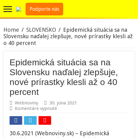
Podporte nás
Home
/
SLOVENSKO
/
Epidemická situácia sa na
Slovensku naďalej zlepšuje, nové prírastky klesli až
o 40 percent
Epidemická situácia sa na
Slovensku naďalej zlepšuje,
nové prírastky klesli až o 40
percent
Webnoviny
30. júna 2021
na
Komentáre vypnuté
Epidemická
situácia
sa
na
30.6.2021 (Webnoviny.sk) – Epidemická
Slovensku