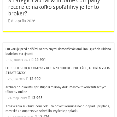
Strategic Capital & Income Company
recenzie: nakoľko spoľahlivý je tento
broker?
8. apríla 2026
FBI varuje pred ďalšími ozbrojenými demonštráciami, inaugurácia Bidena
bude bez verejnosti
25 951
12. januára 2021
FOCUSED STOCK COMPANY RECENZIE: BROKER PRE TÝCH, KTORÍ MYSLIA
STRATEGICKY
15 602
25. júla 2025
Archívy holokaustu sprístupnili milióny dokumentov z koncentračných
táborov online
13 963
21. mája 2019
Trnavčania si v budúcom roku za odvoz komunálneho odpadu priplatia,
mestské zastupiteľstvo schválilo zvýšenie poplatku
12 476