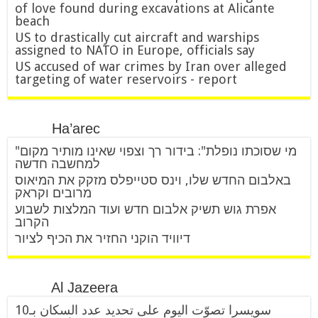
of love found during excavations at Alicante
beach
US to drastically cut aircraft and warships
assigned to NATO in Europe, officials say
US accused of war crimes by Iran over alleged
targeting of water reservoirs - report
Ha’arec
"מי שסוכתו נופלת": בידור רך וצפוי שאינו מותיר מקום
למחשבה חדשה
באלבום החדש שלו, וינס סטייפלס מזקק את המיאוס
מרובים וקראק
אפרת גוש תשיק אלבום חדש ועוד המלצות לשבוע
הקרוב
דיוויד הוקני החזיר את הכיף לציור
Al Jazeera
سويسرا تصوّت اليوم على تحديد عدد السكان بـ10