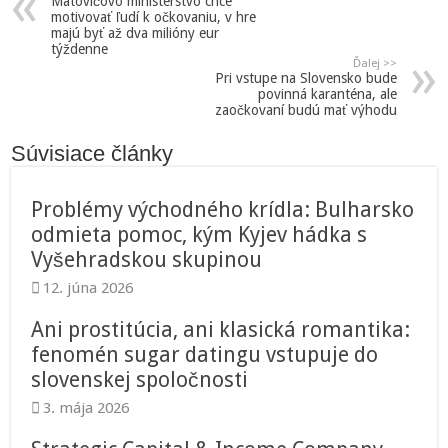
Matovičovo ministerstvo chce
motivovať ľudí k očkovaniu, v hre
majú byť až dva milióny eur
týždenne
Ďalej >>
Pri vstupe na Slovensko bude
povinná karanténa, ale
zaočkovaní budú mať výhodu
Súvisiace články
Problémy východného krídla: Bulharsko
odmieta pomoc, kým Kyjev hádka s
Vyšehradskou skupinou
12. júna 2026
Ani prostitúcia, ani klasická romantika:
fenomén sugar datingu vstupuje do
slovenskej spoločnosti
3. mája 2026