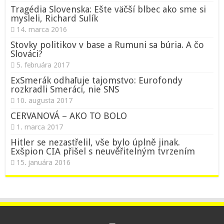
Tragédia Slovenska: Ešte väčší blbec ako sme si
mysleli, Richard Sulík
14. marca 2016
Stovky politikov v base a Rumuni sa búria. A čo
Slováci?
5. februára 2017
ExSmerák odhaľuje tajomstvo: Eurofondy
rozkradli Smeráci, nie SNS
10. augusta 2017
CERVANOVÁ – AKO TO BOLO
1. marca 2017
Hitler se nezastřelil, vše bylo úplně jinak.
Exšpion CIA přišel s neuvěřitelným tvrzením
15. januára 2016