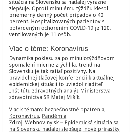
situácia na Slovensku sa naďalej výrazne
naďalej
zlepšuje. Oproti minulému týždňu klesol
zlepšuje,
nové
priemerný denný počet prípadov o 40
prírastky
percent. Hospitalizovaných pacientov s
klesli
potvrdeným ochorením
COVID-19
je 120,
až
ventilovaných je 11 osôb.
o
40
percent
Viac o téme: Koronavírus
Dynamika poklesu sa po minulotýždňovom
spomalení mierne zrýchlila, trend na
Slovensku je tak zatiaľ pozitívny. Na
pravidelnej tlačovej konferencii k aktuálnej
epidemickej situácii to uviedol riaditeľ
Inštitútu zdravotných analýz Ministerstva
zdravotníctva SR
Matej Mišík.
Viac k témam:
bezpečnostné opatrenia
,
Koronavírus
,
Pandémia
Zdroj: Webnoviny.sk –
Epidemická situácia sa
na Slovensku naďalej zlepšuje, nové prírastky