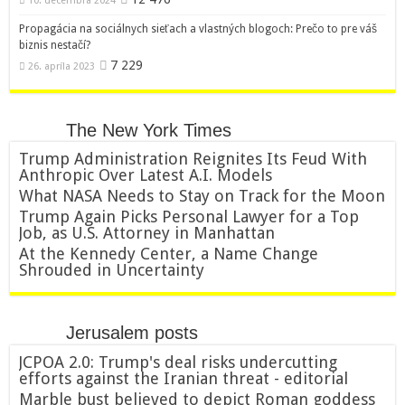
10. decembra 2024
Propagácia na sociálnych sieťach a vlastných blogoch: Prečo to pre váš
biznis nestačí?
7 229
26. apríla 2023
The New York Times
Trump Administration Reignites Its Feud With
Anthropic Over Latest A.I. Models
What NASA Needs to Stay on Track for the Moon
Trump Again Picks Personal Lawyer for a Top
Job, as U.S. Attorney in Manhattan
At the Kennedy Center, a Name Change
Shrouded in Uncertainty
Jerusalem posts
JCPOA 2.0: Trump's deal risks undercutting
efforts against the Iranian threat - editorial
Marble bust believed to depict Roman goddess