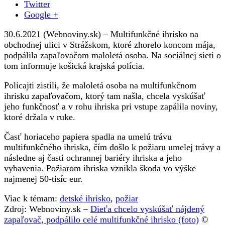
Twitter
zapaľovač,
Google +
podpálilo
celé
30.6.2021 (Webnoviny.sk) – Multifunkčné ihrisko na
multifunkčné
obchodnej ulici v Strážskom, ktoré zhorelo koncom mája,
ihrisko
podpálila zapaľovačom maloletá osoba. Na sociálnej sieti o
(foto)
tom informuje košická krajská polícia.
Policajti zistili, že maloletá osoba na multifunkčnom
ihrisku zapaľovačom, ktorý tam našla, chcela vyskúšať
jeho funkčnosť a v rohu ihriska pri vstupe zapálila noviny,
ktoré držala v ruke.
Časť horiaceho papiera spadla na umelú trávu
multifunkčného ihriska, čím došlo k požiaru umelej trávy a
následne aj časti ochrannej bariéry ihriska a jeho
vybavenia. Požiarom ihriska vznikla škoda vo výške
najmenej 50-tisíc eur.
Viac k témam:
detské ihrisko
,
požiar
Zdroj: Webnoviny.sk –
Dieťa chcelo vyskúšať nájdený
zapaľovač, podpálilo celé multifunkčné ihrisko (foto)
©