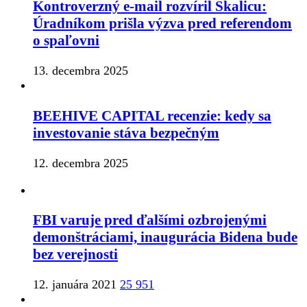
Kontroverzný e-mail rozvíril Skalicu:
Úradníkom prišla výzva pred referendom
o spaľovni
13. decembra 2025
BEEHIVE CAPITAL recenzie: kedy sa
investovanie stáva bezpečným
12. decembra 2025
FBI varuje pred ďalšími ozbrojenými
demonštráciami, inaugurácia Bidena bude
bez verejnosti
12. januára 2021
25 951