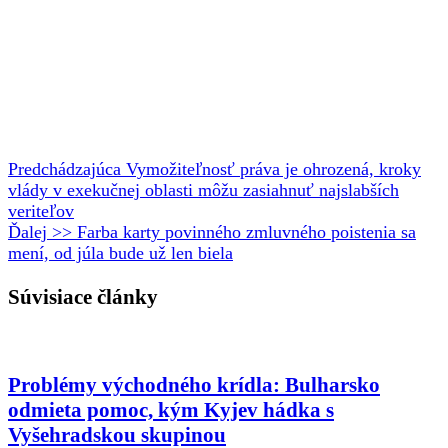
Predchádzajúca
Vymožiteľnosť práva je ohrozená, kroky
vlády v exekučnej oblasti môžu zasiahnuť najslabších
veriteľov
Ďalej >>
Farba karty povinného zmluvného poistenia sa
mení, od júla bude už len biela
Súvisiace články
Problémy východného krídla: Bulharsko
odmieta pomoc, kým Kyjev hádka s
Vyšehradskou skupinou