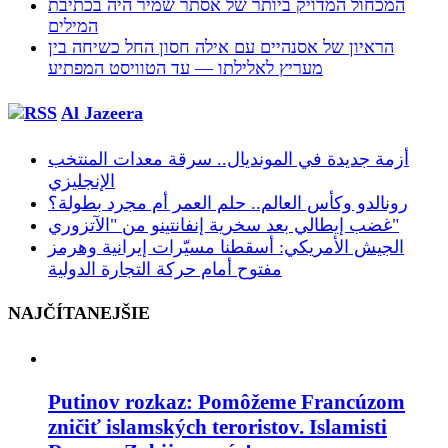
המכחול המדויק ביותר של אסתר שמיר היה בכתיבת
המילים
הראיון של אסנהיים עם אילה חסון החל כשיחה בין
מעריץ לאלילתו — עד הטוויסט המפתיע
Al Jazeera
أزمة جديدة في المونديال.. سرقة معدات المنتخب
الإنجليزي
رونالدو وكأس العالم.. حلم العمر أم مجرد بطولة؟
غضب إيطالي بعد سخرية إنفانتينو من "الآتزوري"
الجيش الأمريكي: أسقطنا مسيّرات إيرانية وهرمز
مفتوح أمام حركة التجارة الدولية
NAJČÍTANEJŠIE
Putinov rozkaz: Pomôžeme Francúzom
zničiť islamských teroristov. Islamisti