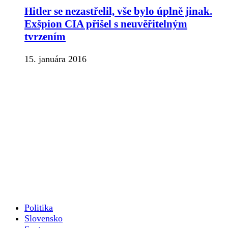
Hitler se nezastřelil, vše bylo úplně jinak.
Exšpion CIA přišel s neuvěřitelným
tvrzením
15. januára 2016
Politika
Slovensko