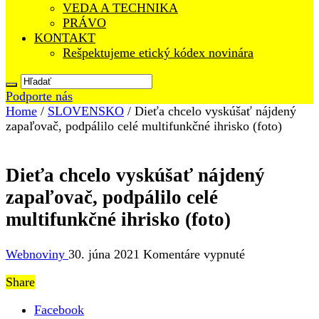
VEDA A TECHNIKA
PRÁVO
KONTAKT
Rešpektujeme etický kódex novinára
Podporte nás
Home
/
SLOVENSKO
/
Dieťa chcelo vyskúšať nájdený
zapaľovač, podpálilo celé multifunkčné ihrisko (foto)
Dieťa chcelo vyskúšať nájdený
zapaľovač, podpálilo celé
multifunkčné ihrisko (foto)
na
Webnoviny
30. júna 2021
Komentáre vypnuté
Dieťa
Share
chcelo
vyskúšať
Facebook
nájdený