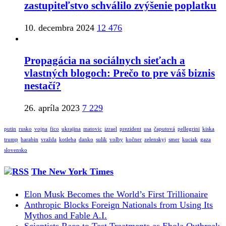
zastupiteľstvo schválilo zvýšenie poplatku
10. decembra 2024
12 476
Propagácia na sociálnych sieťach a
vlastných blogoch: Prečo to pre váš biznis
nestačí?
26. apríla 2023
7 229
putin
rusko
vojna
fico
ukrajina
matovic
izrael
prezident
usa
čaputová
pellegrini
kiska
trump
harabin
vražda
kotleba
danko
sulik
volby
kočner
zelenskyj
smer
kuciak
gaza
slovensko
The New York Times
Elon Musk Becomes the World’s First Trillionaire
Anthropic Blocks Foreign Nationals from Using Its
Mythos and Fable A.I.
Scientists Race to Test Treatments as Ebola Outbreak