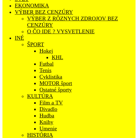
EKONOMIKA
VÝBER BEZ CENZÚRY
VÝBER Z RÔZNYCH ZDROJOV BEZ
CENZÚRY
O ČO IDE ? VYSVETLENIE
INÉ
ŠPORT
Hokej
KHL
Futbal
Tenis
Cyklistika
MOTOR šport
Ostatné športy
KULTÚRA
Film a TV
Divadlo
Hudba
Knihy
Umenie
HISTÓRIA